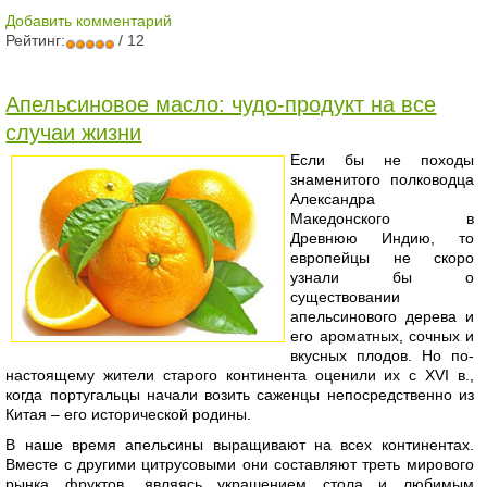
Добавить комментарий
Рейтинг:
/ 12
Апельсиновое масло: чудо-продукт на все
случаи жизни
Если бы не походы
знаменитого полководца
Александра
Македонского в
Древнюю Индию, то
европейцы не скоро
узнали бы о
существовании
апельсинового дерева и
его ароматных, сочных и
вкусных плодов. Но по-
настоящему жители старого континента оценили их с XVI в.,
когда португальцы начали возить саженцы непосредственно из
Китая – его исторической родины.
В наше время апельсины выращивают на всех континентах.
Вместе с другими цитрусовыми они составляют треть мирового
рынка фруктов, являясь украшением стола и любимым