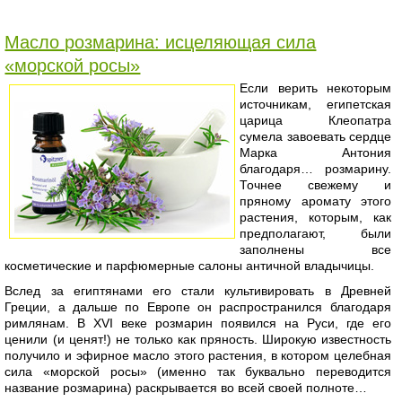
Масло розмарина: исцеляющая сила
«морской росы»
Если верить некоторым
источникам, египетская
царица Клеопатра
сумела завоевать сердце
Марка Антония
благодаря… розмарину.
Точнее свежему и
пряному аромату этого
растения, которым, как
предполагают, были
заполнены все
косметические и парфюмерные салоны античной владычицы.
Вслед за египтянами его стали культивировать в Древней
Греции, а дальше по Европе он распространился благодаря
римлянам. В XVI веке розмарин появился на Руси, где его
ценили (и ценят!) не только как пряность. Широкую известность
получило и эфирное масло этого растения, в котором целебная
сила «морской росы» (именно так буквально переводится
название розмарина) раскрывается во всей своей полноте…