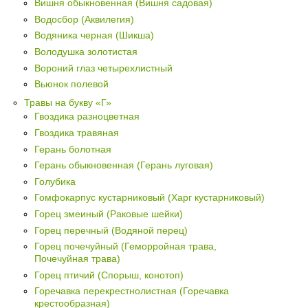
Вишня обыкновенная (Вишня садовая)
Водосбор (Аквилегия)
Водяника черная (Шикша)
Володушка золотистая
Вороний глаз четырехлистный
Вьюнок полевой
Травы на букву «Г»
Гвоздика разноцветная
Гвоздика травяная
Герань болотная
Герань обыкновенная (Герань луговая)
Голубика
Гомфокарпус кустарниковый (Харг кустарниковый)
Горец змеиный (Раковые шейки)
Горец перечный (Водяной перец)
Горец почечуйный (Геморройная трава,
Почечуйная трава)
Горец птичий (Спорыш, конотоп)
Горечавка перекрестнолистная (Горечавка
крестообразная)