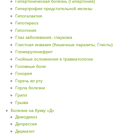
Гипертоническая болезнь (Гипертония)
Гипертрофия предстательной железы
Гипогалактия
Гипотиреоз
Гипотония
Глаз заболевания, глаукома
Глистная инвазия (Кишечные паразиты, Глисты)
Гломерулонефрит
Гнойные осложнения в травматологии
Головные боли
Гонорея
Горечь во рту
Горла болезни
Грипп
Грыжа
Болезни на букву «Д»
Демодекоз
Депрессия
Дерматит