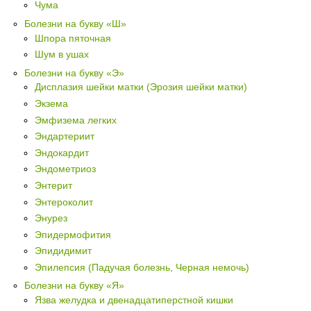
Чума
Болезни на букву «Ш»
Шпора пяточная
Шум в ушах
Болезни на букву «Э»
Дисплазия шейки матки (Эрозия шейки матки)
Экзема
Эмфизема легких
Эндартериит
Эндокардит
Эндометриоз
Энтерит
Энтероколит
Энурез
Эпидермофития
Эпидидимит
Эпилепсия (Падучая болезнь, Черная немочь)
Болезни на букву «Я»
Язва желудка и двенадцатиперстной кишки