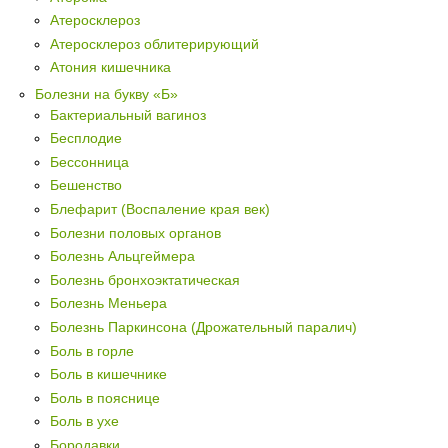
Атеросклероз
Атеросклероз облитерирующий
Атония кишечника
Болезни на букву «Б»
Бактериальный вагиноз
Бесплодие
Бессонница
Бешенство
Блефарит (Воспаление края век)
Болезни половых органов
Болезнь Альцгеймера
Болезнь бронхоэктатическая
Болезнь Меньера
Болезнь Паркинсона (Дрожательный паралич)
Боль в горле
Боль в кишечнике
Боль в пояснице
Боль в ухе
Бородавки