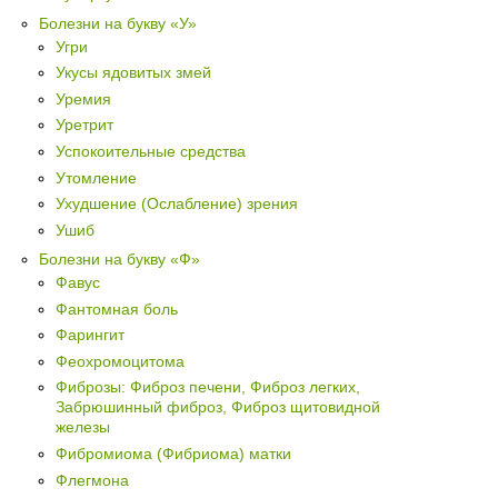
Болезни на букву «У»
Угри
Укусы ядовитых змей
Уремия
Уретрит
Успокоительные средства
Утомление
Ухудшение (Ослабление) зрения
Ушиб
Болезни на букву «Ф»
Фавус
Фантомная боль
Фарингит
Феохромоцитома
Фиброзы: Фиброз печени, Фиброз легких,
Забрюшинный фиброз, Фиброз щитовидной
железы
Фибромиома (Фибриома) матки
Флегмона