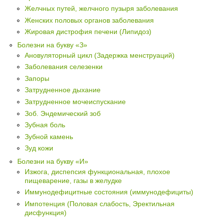
Желчных путей, желчного пузыря заболевания
Женских половых органов заболевания
Жировая дистрофия печени (Липидоз)
Болезни на букву «З»
Ановуляторный цикл (Задержка менструаций)
Заболевания селезенки
Запоры
Затрудненное дыхание
Затрудненное мочеиспускание
Зоб. Эндемический зоб
Зубная боль
Зубной камень
Зуд кожи
Болезни на букву «И»
Изжога, диспепсия функциональная, плохое
пищеварение, газы в желудке
Иммунодефицитные состояния (иммунодефициты)
Импотенция (Половая слабость, Эректильная
дисфункция)