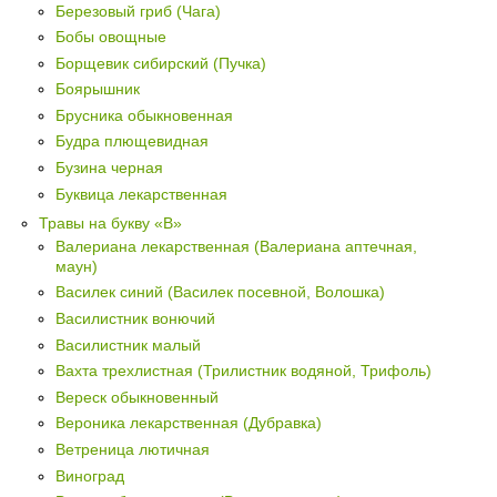
Березовый гриб (Чага)
Бобы овощные
Борщевик сибирский (Пучка)
Боярышник
Брусника обыкновенная
Будра плющевидная
Бузина черная
Буквица лекарственная
Травы на букву «В»
Валериана лекарственная (Валериана аптечная,
маун)
Василек синий (Василек посевной, Волошка)
Василистник вонючий
Василистник малый
Вахта трехлистная (Трилистник водяной, Трифоль)
Вереск обыкновенный
Вероника лекарственная (Дубравка)
Ветреница лютичная
Виноград