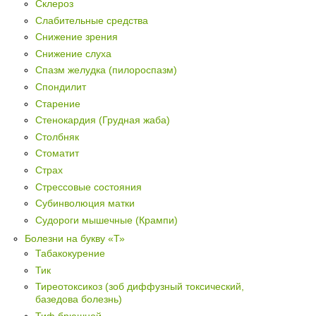
Склероз
Слабительные средства
Снижение зрения
Снижение слуха
Спазм желудка (пилороспазм)
Спондилит
Старение
Стенокардия (Грудная жаба)
Столбняк
Стоматит
Страх
Стрессовые состояния
Субинволюция матки
Судороги мышечные (Крампи)
Болезни на букву «Т»
Табакокурение
Тик
Тиреотоксикоз (зоб диффузный токсический,
базедова болезнь)
Тиф брюшной