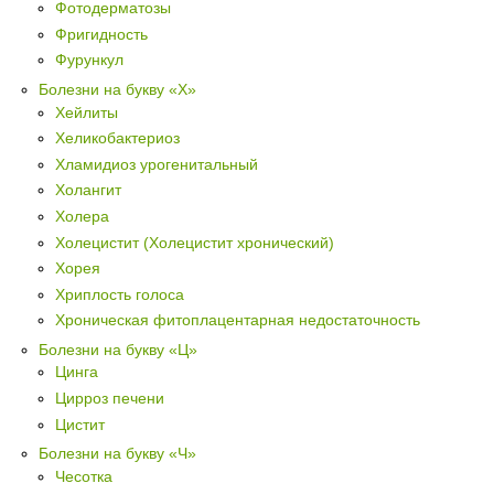
Фотодерматозы
Фригидность
Фурункул
Болезни на букву «Х»
Хейлиты
Хеликобактериоз
Хламидиоз урогенитальный
Холангит
Холера
Холецистит (Холецистит хронический)
Хорея
Хриплость голоса
Хроническая фитоплацентарная недостаточность
Болезни на букву «Ц»
Цинга
Цирроз печени
Цистит
Болезни на букву «Ч»
Чесотка