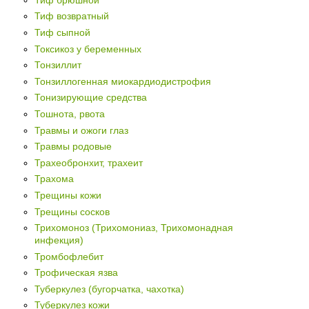
Тиф возвратный
Тиф сыпной
Токсикоз у беременных
Тонзиллит
Тонзиллогенная миокардиодистрофия
Тонизирующие средства
Тошнота, рвота
Травмы и ожоги глаз
Травмы родовые
Трахеобронхит, трахеит
Трахома
Трещины кожи
Трещины сосков
Трихомоноз (Трихомониаз, Трихомонадная
инфекция)
Тромбофлебит
Трофическая язва
Туберкулез (бугорчатка, чахотка)
Туберкулез кожи