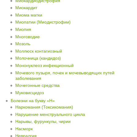
Миокардиодистрофия
Миокардит
Миома матки
Миопатии (Миодистрофии)
Миопия
Многоводие
Мозоль
Моллюск контагиозный
Молочница (кандидоз)
Мононуклеоз инфекционный
Мочевого пузыря, почек и мочевыводящих путей
заболевания
Мочегонные средства
Муковисцидоз
Болезни на букву «Н»
Наркомания (Токсикомания)
Нарушение менструального цикла
Нарывы, фурункулы, чирии
Насморк
Невралгия