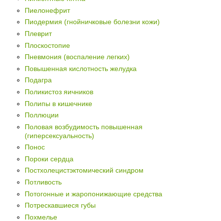
Пиелонефрит
Пиодермия (гнойничковые болезни кожи)
Плеврит
Плоскостопие
Пневмония (воспаление легких)
Повышенная кислотность желудка
Подагра
Поликистоз яичников
Полипы в кишечнике
Поллюции
Половая возбудимость повышенная
(гиперсексуальность)
Понос
Пороки сердца
Постхолецистэктомический синдром
Потливость
Потогонные и жаропонижающие средства
Потрескавшиеся губы
Похмелье