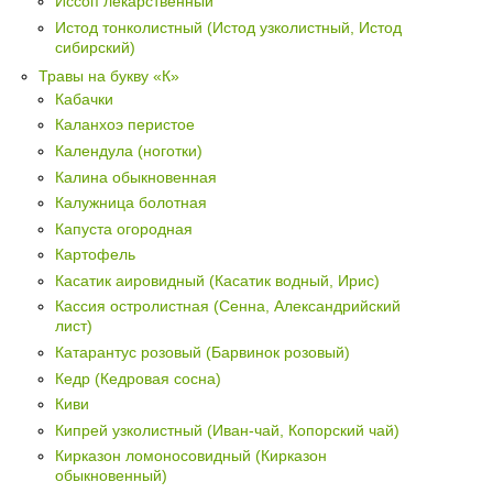
Иссоп лекарственный
Истод тонколистный (Истод узколистный, Истод
сибирский)
Травы на букву «К»
Кабачки
Каланхоэ перистое
Календула (ноготки)
Калина обыкновенная
Калужница болотная
Капуста огородная
Картофель
Касатик аировидный (Касатик водный, Ирис)
Кассия остролистная (Сенна, Александрийский
лист)
Катарантус розовый (Барвинок розовый)
Кедр (Кедровая сосна)
Киви
Кипрей узколистный (Иван-чай, Копорский чай)
Кирказон ломоносовидный (Кирказон
обыкновенный)