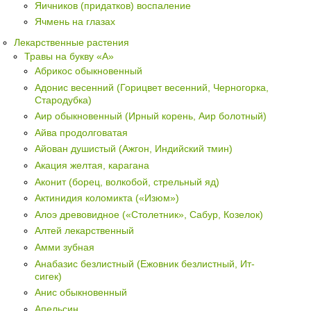
Яичников (придатков) воспаление
Ячмень на глазах
Лекарственные растения
Травы на букву «А»
Абрикос обыкновенный
Адонис весенний (Горицвет весенний, Черногорка,
Стародубка)
Аир обыкновенный (Ирный корень, Аир болотный)
Айва продолговатая
Айован душистый (Ажгон, Индийский тмин)
Акация желтая, карагана
Аконит (борец, волкобой, стрельный яд)
Актинидия коломикта («Изюм»)
Алоэ древовидное («Столетник», Сабур, Козелок)
Алтей лекарственный
Амми зубная
Анабазис безлистный (Ежовник безлистный, Ит-
сигек)
Анис обыкновенный
Апельсин