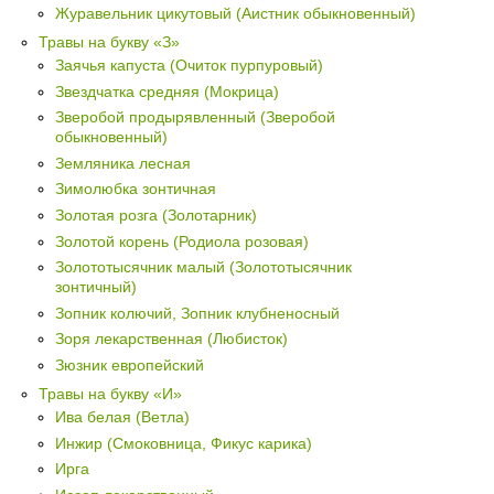
Журавельник цикутовый (Аистник обыкновенный)
Травы на букву «З»
Заячья капуста (Очиток пурпуровый)
Звездчатка средняя (Мокрица)
Зверобой продырявленный (Зверобой
обыкновенный)
Земляника лесная
Зимолюбка зонтичная
Золотая розга (Золотарник)
Золотой корень (Родиола розовая)
Золототысячник малый (Золототысячник
зонтичный)
Зопник колючий, Зопник клубненосный
Зоря лекарственная (Любисток)
Зюзник европейский
Травы на букву «И»
Ива белая (Ветла)
Инжир (Смоковница, Фикус карика)
Ирга