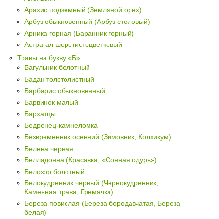
Арахис подземный (Земляной орех)
Арбуз обыкновенный (Арбуз столовый)
Арника горная (Баранник горный)
Астрагал шерстистоцветковый
Травы на букву «Б»
Багульник болотный
Бадан толстолистный
Барбарис обыкновенный
Барвинок малый
Бархатцы
Бедренец-камнеломка
Безвременник осенний (Зимовник, Колхикум)
Белена черная
Белладонна (Красавка, «Сонная одурь»)
Белозор болотный
Белокудренник черный (Чернокудренник,
Каменная трава, Гремячка)
Береза повислая (Береза бородавчатая, Береза
белая)