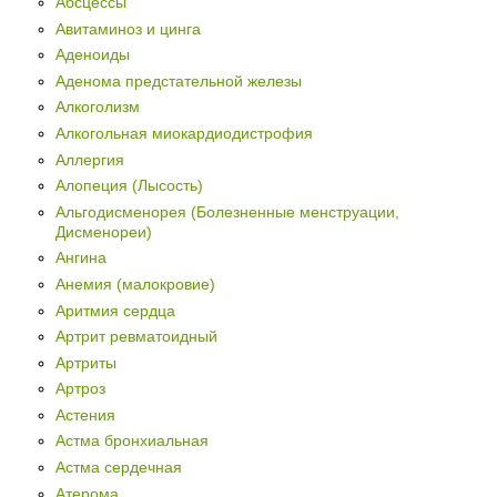
Абсцессы
Авитаминоз и цинга
Аденоиды
Аденома предстательной железы
Алкоголизм
Алкогольная миокардиодистрофия
Аллергия
Алопеция (Лысость)
Альгодисменорея (Болезненные менструации,
Дисменореи)
Ангина
Анемия (малокровие)
Аритмия сердца
Артрит ревматоидный
Артриты
Артроз
Астения
Астма бронхиальная
Астма сердечная
Атерома