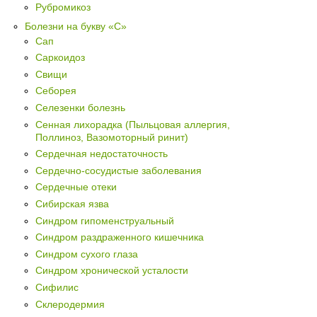
Рубромикоз
Болезни на букву «С»
Сап
Саркоидоз
Свищи
Себорея
Селезенки болезнь
Сенная лихорадка (Пыльцовая аллергия,
Поллиноз, Вазомоторный ринит)
Сердечная недостаточность
Сердечно-сосудистые заболевания
Сердечные отеки
Сибирская язва
Синдром гипоменструальный
Синдром раздраженного кишечника
Синдром сухого глаза
Синдром хронической усталости
Сифилис
Склеродермия