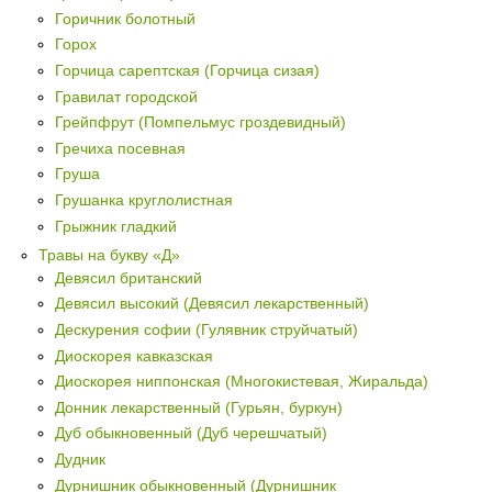
Горичник болотный
Горох
Горчица сарептская (Горчица сизая)
Гравилат городской
Грейпфрут (Помпельмус гроздевидный)
Гречиха посевная
Груша
Грушанка круглолистная
Грыжник гладкий
Травы на букву «Д»
Девясил британский
Девясил высокий (Девясил лекарственный)
Дескурения софии (Гулявник струйчатый)
Диоскорея кавказская
Диоскорея ниппонская (Многокистевая, Жиральда)
Донник лекарственный (Гурьян, буркун)
Дуб обыкновенный (Дуб черешчатый)
Дудник
Дурнишник обыкновенный (Дурнишник