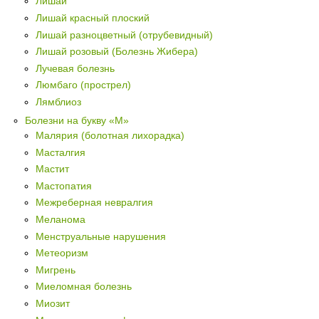
Лишай
Лишай красный плоский
Лишай разноцветный (отрубевидный)
Лишай розовый (Болезнь Жибера)
Лучевая болезнь
Люмбаго (прострел)
Лямблиоз
Болезни на букву «М»
Малярия (болотная лихорадка)
Масталгия
Мастит
Мастопатия
Межреберная невралгия
Меланома
Менструальные нарушения
Метеоризм
Мигрень
Миеломная болезнь
Миозит