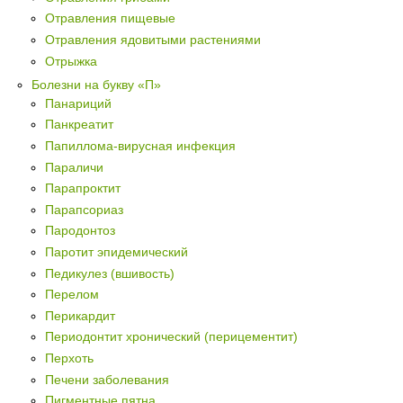
Отравления пищевые
Отравления ядовитыми растениями
Отрыжка
Болезни на букву «П»
Панариций
Панкреатит
Папиллома-вирусная инфекция
Параличи
Парапроктит
Парапсориаз
Пародонтоз
Паротит эпидемический
Педикулез (вшивость)
Перелом
Перикардит
Периодонтит хронический (перицементит)
Перхоть
Печени заболевания
Пигментные пятна