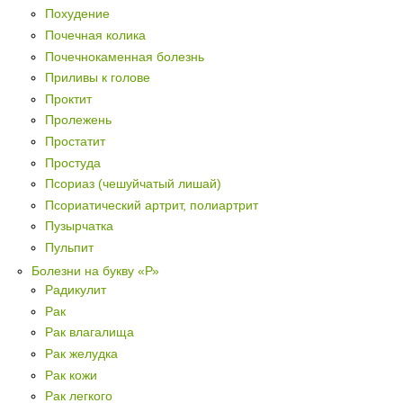
Похудение
Почечная колика
Почечнокаменная болезнь
Приливы к голове
Проктит
Пролежень
Простатит
Простуда
Псориаз (чешуйчатый лишай)
Псориатический артрит, полиартрит
Пузырчатка
Пульпит
Болезни на букву «Р»
Радикулит
Рак
Рак влагалища
Рак желудка
Рак кожи
Рак легкого