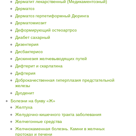
Дерматит лекарственный (Медикаментозный)
Дерматоз
Дерматоз герпетиформный Дюринга
Дерматомиозит
Деформирующий остеоартроз
Диабет сахарный
Дизентерия
Дисбактериоз
Дискинезия желчевыводящих путей
Дифтерит и скарлатина
Дифтерия
Доброкачественная гиперплазия предстательной
железы
Дуоденит
Болезни на букву «Ж»
Желтуха
Желудочно-кишечного тракта заболевания
Желчегонные средства
Желчнокаменная болезнь. Камни в желчных
протоках и печени