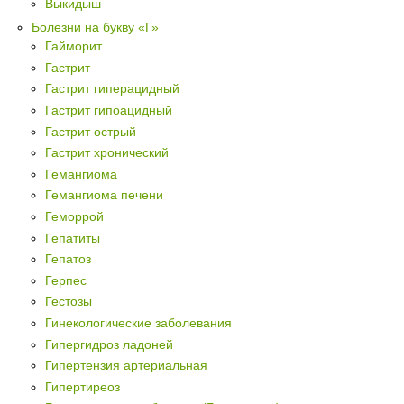
Выкидыш
Болезни на букву «Г»
Гайморит
Гастрит
Гастрит гиперацидный
Гастрит гипоацидный
Гастрит острый
Гастрит хронический
Гемангиома
Гемангиома печени
Геморрой
Гепатиты
Гепатоз
Герпес
Гестозы
Гинекологические заболевания
Гипергидроз ладоней
Гипертензия артериальная
Гипертиреоз