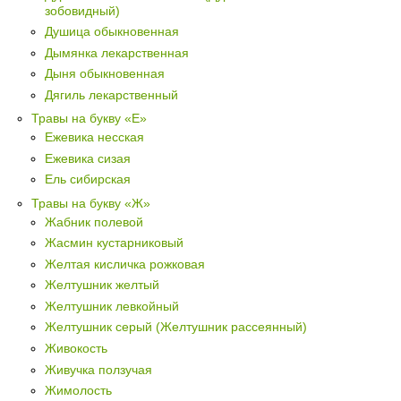
зобовидный)
Душица обыкновенная
Дымянка лекарственная
Дыня обыкновенная
Дягиль лекарственный
Травы на букву «Е»
Ежевика несская
Ежевика сизая
Ель сибирская
Травы на букву «Ж»
Жабник полевой
Жасмин кустарниковый
Желтая кисличка рожковая
Желтушник желтый
Желтушник левкойный
Желтушник серый (Желтушник рассеянный)
Живокость
Живучка ползучая
Жимолость