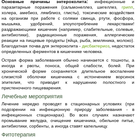
Основные причины энтероколита:
инфекционные и
паразитарные поражения (сальмонеллез, шигеллез,
грипп
,
холера, амебиоз, лямблиоз, глисты), токсические воздействия
на организм при работе с солями свинца, ртути, фосфора,
мышьяка, удобрений, злоупотребление лекарствами!
раздражающими кишечник (например, слабительные, солевые,
антибиотики), радиационные поражения, аллергические
реакции на пищевые продукты (яйца, рыба, земляника, молоко).
Благодатная почва для энтероколита -
дисбактериоз
, недостаток
определенных ферментов в кишечнике человека.
Острая форма заболевания обычно начинается с тошноты, а
иногда и рвоты, поноса, общей слабости, болей. При
хронической форме сохраняется длительное воспаление
слизистой оболочки кишечника с истончением ворсинок
эпителия, что приводит к нарушению полостного и
пристеночного пищеварения.
Лечебные мероприятия
Лечение нередко проводят в стационарных условиях (при
подозрении на инфекционную природу заболевания - в
инфекционных стационарах). Во всех случаях назначают
промывание желудка, очищение кишечника, обильное питье,
антибиотики, сорбенты, а иногда ставят капельницу.
Фитотерапия