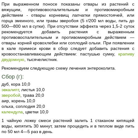
При выраженном поносе показаны отвары из растений с
вяжущим, противовоспалительным и противомикробным
действием - отвары корневищ лапчатки прямостоячей, или
горца змеиного, или травы зверобоя (5 г/200 мл воды, пить до
500—800 мл в сутки). При отсутствии эффекта через 1,5-2 суток
рекомендуется добавить растения с выраженным
противовоспалительным и противомикробным действием —
отвары корней кровохлебки или соплодий ольхи. При появлении
в кале примеси крови в сбор следует добавить растения с
кровоостанавливающим действием: пастушью сумку,
крапиву
двудомную
, тысячелистник.
Рекомендуем следующую схему лечения энтероколита.
Сбор (г):
дуб, кора 10,0
эвкалипт
, листья 10,0
зверобой
, трава 20,0
аир, корень 10,0
ольха, соплодия 20,0
календула
, цветки 10,0
1 чайную ложку смеси растений залить 1 стаканом кипящей
воды, кипятить 30 минут, затем процедить и в теплом виде пить
по 50 мл 4—5 раз в день.