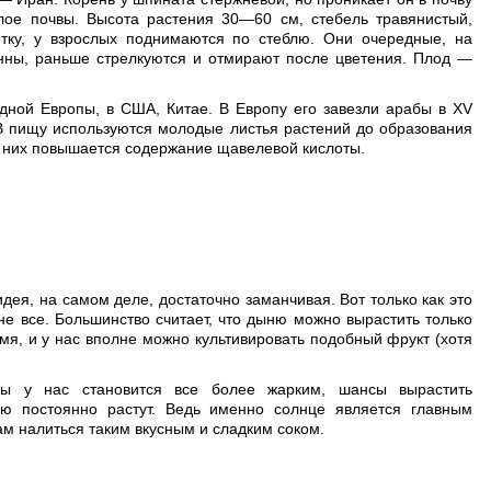
слое почвы. Высота растения 30—60 см, стебель травянистый,
тку, у взрослых поднимаются по стеблю. Они очередные, на
нны, раньше стрелкуются и отмирают после цветения. Плод —
дной Европы, в США, Китае. В Европу его завезли арабы в XV
а. В пищу используются молодые листья растений до образования
в них повышается содержание щавелевой кислоты.
дея, на самом деле, достаточно заманчивая. Вот только как это
не все. Большинство считает, что дыню можно вырастить только
ремя, и у нас вполне можно культивировать подобный фрукт (хотя
ды у нас становится все более жарким, шансы вырастить
ю постоянно растут. Ведь именно солнце является главным
ам налиться таким вкусным и сладким соком.