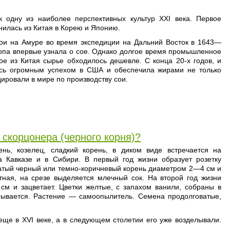
к одну из наиболее перспективных культур XXI века. Первое
ранилась из Китая в Корею и Японию.
ои на Амуре во время экспедиции на Дальний Восток в 1643—
вропа впервые узнала о сое. Однако долгое время промышленное
мое из Китая сырье обходилось дешевле. С конца 20-х годов, и
ась огромным успехом в США и обеспечила жирами не только
дировали в мире по производству сои.
 скорцонера (черного корня)?
ень, козелец, сладкий корень, в диком виде встречается на
а Кавказе и в Сибири. В первый год жизни образует розетку
атый черный или темно-коричневый корень диаметром 2—4 см и
тная, на срезе выделяется млечный сок. На второй год жизни
см и зацветает. Цветки желтые, с запахом ванили, собраны в
крывается. Растение — самоопылитель. Семена продолговатые,
еще в XVI веке, а в следующем столетии его уже возделывали.