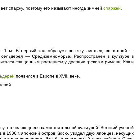
ает спаржу, поэтому его называют иногда зимней
спаржей
.
о 1 м. В первый год образует розетку листьев, во второй —
а сельдерея — Средиземноморье. Распространен в культуре в
итался священным растением у древних греков и римлян. Как и
льдерей
появился в Европе в XVIII веке.
невой.
ису, но являющееся самостоятельной культурой. Великий ученый
в в 1936 г. японский остров Кюсю, увидел двух японцев, несущих
а метров корнеплод. Это был знаменитый сорт дайкона Саху-