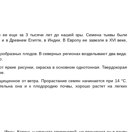
ли ее еще за 3 тысячи лет до нашей эры. Семена тыквы были
и в Древнем Египте, в Индии. В Европу ее завезли в XVI веке,
дообразных плодов. В северных регионах возделывают два вида:
ю.
ют яркие рисунки, окраска в основном однотонная. Твердокорая
ое.
ащищенное от ветра. Прорастание семян начинается при 14 °С.
тельна она и к плодородию почвы, хорошо растет на легких
— Иран. Корень у шпината стержневой, но проникает он в почву