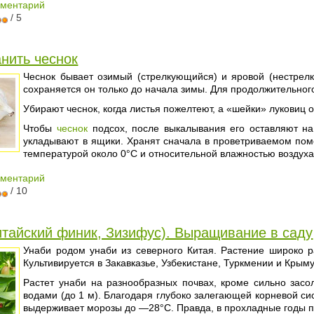
мментарий
/ 5
анить чеснок
Чеснок бывает озимый (стрелкующийся) и яровой (нестрел
сохраняется он только до начала зимы. Для продолжительног
Убирают чеснок, когда листья пожелтеют, а «шейки» луковиц о
Чтобы
чеснок
подсох, после выкалывания его оставляют на
укладывают в ящики. Хранят сначала в проветриваемом пом
температурой около 0°С и относительной влажностью воздух
мментарий
/ 10
итайский финик, Зизифус). Выращивание в саду
Унаби родом унаби из северного Китая. Растение широко р
Культивируется в Закавказье, Узбекистане, Туркмении и Крыму
Растет унаби на разнообразных почвах, кроме сильно засо
водами (до 1 м). Благодаря глубоко залегающей корневой си
выдерживает морозы до —28°С. Правда, в прохладные годы 