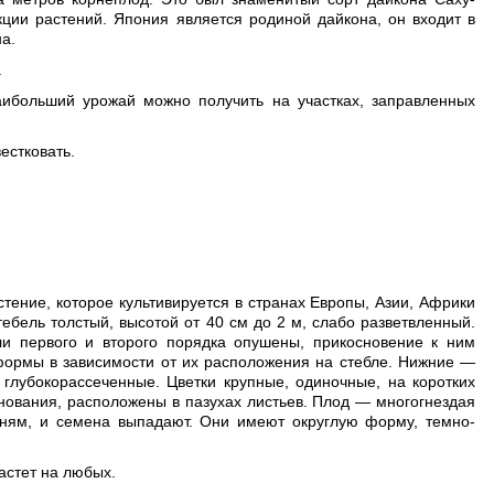
ции растений. Япония является родиной дайкона, он входит в
а.
.
аибольший урожай можно получить на участках, заправленных
естковать.
стение, которое культивируется в странах Европы, Азии, Африки
ебель толстый, высотой от 40 см до 2 м, слабо разветвленный.
ли первого и второго порядка опушены, прикосновение к ним
формы в зависимости от их расположения на стебле. Нижние —
лубокорассеченные. Цветки крупные, одиночные, на коротких
нования, расположены в пазухах листьев. Плод — многогнездая
раням, и семена выпадают. Они имеют округлую форму, темно-
астет на любых.