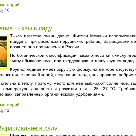
мментарий
/ 0
ние тыквы в саду
Тыква известна очень давно. Жители Мексики использова
найдены при раскопках перуанских гробниц. Выращивали ее 
позднее она появилась и в России.
По ботанической классификации тыква относится к числу яго
тыкву обыкновенную, или твердокорую, и тыкву крупноплодну
Крупноплодная имеет округлую форму, на ее коре отсутству
олосатая, с твердой корой, основание плода, как правило, ребрист
вательна к теплу, поэтому место для нее выбирают солнечное, з
 температура для роста и развития тыквы 25—27 °С. Требова
почвах, заправленных органическими удобрениями.
мментарий
/ 1
Выращивание в саду
Шпинат
- однолетнее двудомное растение, родина которого 