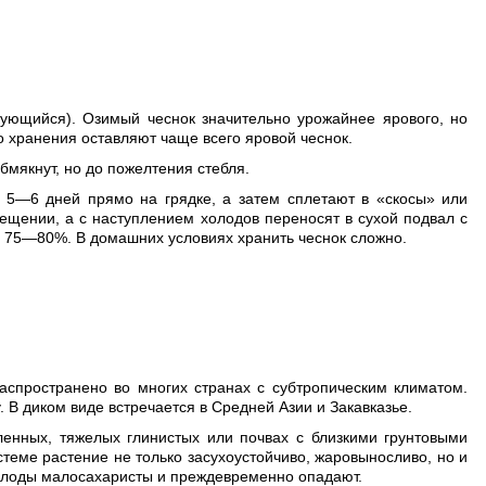
кующийся). Озимый чеснок значительно урожайнее ярового, но
о хранения оставляют чаще всего яровой чеснок.
бмякнут, но до пожелтения стебля.
 5—6 дней прямо на грядке, а затем сплетают в «скосы» или
ещении, а с наступлением холодов переносят в сухой подвал с
а 75—80%. В домашних условиях хранить чеснок сложно.
аспространено во многих странах с субтропическим климатом.
. В диком виде встречается в Средней Азии и Закавказье.
ленных, тяжелых глинистых или почвах с близкими грунтовыми
стеме растение не только засухоустойчиво, жаровыносливо, но и
плоды малосахаристы и преждевременно опадают.