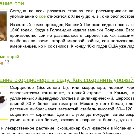
ание сои
Сегодня во всех развитых странах сою рассматривают ка
упоминание о
сое
относится к XI веку до н. э., она распрост
Известный землепроходец Василий Поярков видел посевы с
1646 годах. Когда в Голландии издали записки Пояркова, Е
производство сои не развивалось в Европе, так как завози
особенно во время второй мировой войны, соя пользовал
американцев, но и союзников. К концу 40-х годов США уже ли
мментарий
/ 3
ние скорционера в саду. Как сохранить урожай
Скорционер (Scorzonera L.), или cкорцонера, черный кор
евроазиатском континенте, в нашей стране — в Крыму, н
удлиненных яйцевидных листьев и цилиндрический, шерохов
длиной 30 и более сантиметров. Мякоть у него белая, пло
растение выбрасывает ветвистый стебель высотой 60—120 
соцветия — корзинки. Цветет с утра до полудня, затем за
узкие, желтовато-белые, всхожесть сохраняют более двух лет.
 и лекарственное растение, скорционер был известен в Испании 
растение распространялось по странам Центральной Европы.