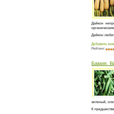
Дайкон непр
органически
Дайкон любит
Добавить ко
Рейтинг:
Бамия. В
зеленый, оли
К предшестве