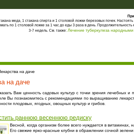
При
такана меда, 1 стакана спирта и 1 столовой ложки березовых почек. Настоят
мать по 1 столовой ложке за 1 час до еды 3 раза в день. Продолжительность 
Лечение туберкулеза народными
3-7 недель. См. также:
екарства на даче
ва на даче
азать Вам ценность садовых культур с точки зрения лечебных и 
еле Вы познакомитесь с рекомендациями по выращиванию лекарств
ности плодовых, ягодных, овощных культур и грибов.
стить раннюю весеннюю редиску
Весной, когда организм более всего нуждается в витаминах, 
Его свежие ярко-красные клубни в обрамлении сочной зелени