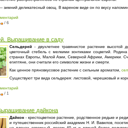
 зимний деликатесный овощ. В вареном виде он по вкусу напомин
мментарий
/ 6
й. Выращивание в саду
Сельдерей
- двухлетнее травянистое растение высотой д
цветочный стебель с мелкими зонтиками соцветий. Родин
странах Европы, Малой Азии, Северной Африки, Америки. Сч
египтяне, они считали его символом жизни и смерти.
Как ценное пряновкусовое растение с сильным ароматом,
се
Существуют три вида сельдерея: листовой, черешковый и кор
мментарий
/ 1
Выращивание дайкона
Дайкон
- крестоцветное растение, родственное редьке и ред
и путешественник российский академик Н. И. Вавилов, посети
на плечах огромный, весом 40 кг и длиной более полутор