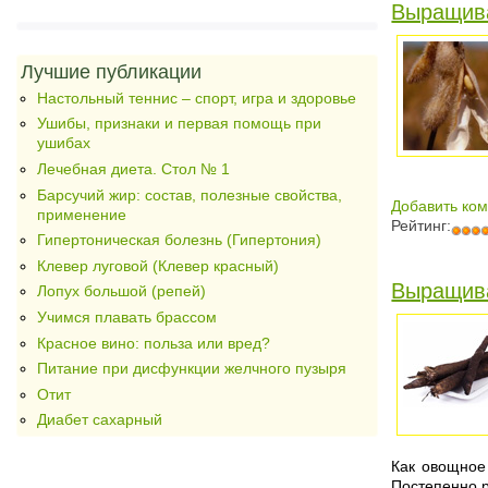
Выращив
Лучшие публикации
Настольный теннис – спорт, игра и здоровье
Ушибы, признаки и первая помощь при
ушибах
Лечебная диета. Стол № 1
Барсучий жир: состав, полезные свойства,
Добавить ко
применение
Рейтинг:
Гипертоническая болезнь (Гипертония)
Клевер луговой (Клевер красный)
Выращива
Лопух большой (репей)
Учимся плавать брассом
Красное вино: польза или вред?
Питание при дисфункции желчного пузыря
Отит
Диабет сахарный
Как овощное
Постепенно 