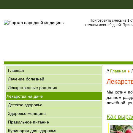
Приготовить смесь из 1 с
темном месте 9 дней. Прини
Главная
//
Главная
Л
Лечение болезней
Лекарст
Лекарственные растения
Мы хотим пок
Лекарства на даче
данном разд
лечебной цен
Детское здоровье
Здоровье женщины
Как выра
Правильное питание
Кулинария для здоровья