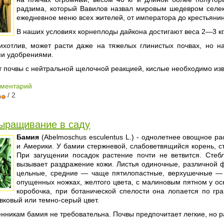
радзима, который Вавилов назвал мировым шедевром селек
ежедневное меню всех жителей, от императора до крестьянин
В наших условиях корнеплоды дайкона достигают веса 2—3 кг
ихотлив, может расти даже на тяжелых глинистых почвах, но н
ми удобрениями.
 почвы с нейтральной щелочной реакцией, кислые необходимо изв
мментарий
/ 2
ыращивание в саду
Бамия
(Abelmoschus esculentus L.) - однолетнее овощное ра
и Америки. У бамии стержневой, слабоветвящийся корень, ст
При загущении посадок растение почти не ветвится. Стеб
вызывает раздражение кожи. Листья одиночные, различной 
цельные, средние — чаще пятилопастные, верхушечные — г
опущенных ножках, желтого цвета, с малиновым пятном у ос
коробочка, при ботанической спелости она лопается по г
вковый или темно-серый цвет.
нникам бамия не требовательна. Почвы предпочитает легкие, но р