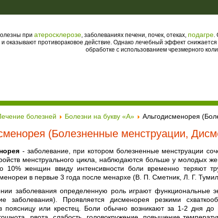
атеросклерозе
подагре
полезны при
, заболеваниях печени, почек, отеках,
.
 и оказывают противораковое действие. Однако лечебный эффект снижается
обработке с использованием чрезмерного коли
Лечение болезней
Болезни на букву «А»
Альгодисменорея (Бол
сменорея (Болезненные менструации, Дисм
норея
- заболевание, при котором болезненные менструации соч
тройств менструального цикла, наблюдаются больше у молодых же
о 10% женщин ввиду интенсивности боли временно теряют тру
менореи в первые 3 года после менархе (В. П. Сметник, Л. Г. Тумил
ении заболевания определенную роль играют функциональные э
щие заболевания). Проявляется дисменорея резкими схватк
 поясницу или крестец. Боли обычно возникают за 1-2 дня до
тошнота, рвота, слабость, головокружение, повышение температ