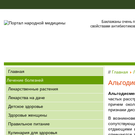
Баклажаны очень 
свойствами антибиотиков
Главная
//
Главная
Лечение болезней
Альгоди
Лекарственные растения
Альгодисме
Лекарства на даче
частых расс
причем окол
Детское здоровье
признаки дис
Здоровье женщины
В возникнов
сопутствую
Правильное питание
отдающими в
Кулинария для здоровья
отмечаются 