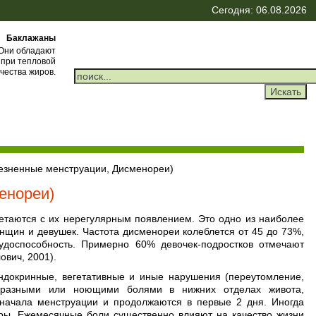
Сегодня: 06.08.2026
Баклажаны
 Они обладают
 при тепловой
чества жиров.
езненные менструации, Дисменореи)
енореи)
етаются с их нерегулярным появлением. Это одно из наиболее
нщин и девушек. Частота дисменореи колеблется от 45 до 73%,
доспособность. Примерно 60% девочек-подростков отмечают
ович, 2001).
ндокринные, вегетативные и иные нарушения (переутомление,
ообразными или ноющими болями в нижних отделах живота,
 начала менструации и продолжаются в первые 2 дня. Иногда
уры. Ежемесячные боли существенно влияют на качество жизни