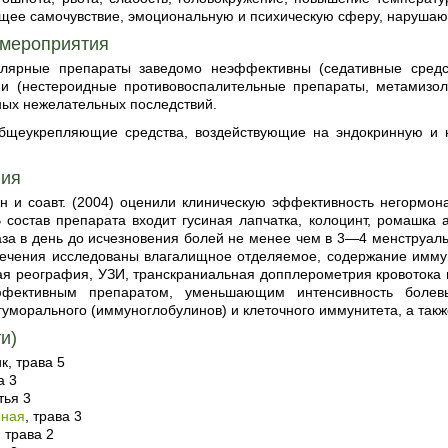
щее самочувствие, эмоциональную и психическую сферу, наруша
 мероприятия
лярные препараты заведомо неэффективны (седативные средст
и (нестероидные противовоспалительные препараты, метамизол
ных нежелательных последствий.
бщеукрепляющие средства, воздействующие на эндокринную и 
пия
ин и соавт. (2004) оценили клиническую эффективность негормо
В состав препарата входит гусиная лапчатка, колоцинт, ромашка
аза в день до исчезновения болей не менее чем в 3—4 менструаль
лечения исследованы влагалищное отделяемое, содержание иммун
ая реография, УЗИ, транскраниальная допплерометрия кровотока 
ффективным препаратом, уменьшающим интенсивность болев
гуморального (иммуноглобулинов) и клеточного иммунитета, а та
и)
к, трава 5
а 3
тья 3
иная
, трава 3
 трава 2