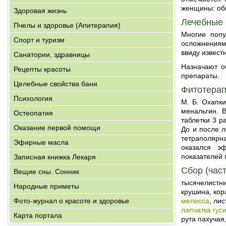
женщины: об
Здоровая жизнь
Лечебные
Пчелы и здоровье (Апитерапия)
Многие попу
Спорт и туризм
осложнениям
ввиду извест
Санатории, здравницы
Назначают о
Рецепты красоты
препараты.
Целебные свойства бани
Фитотера
Психология
М. Б. Охапк
менальгин. 
Остеопатия
таблетки 3 р
Оказание первой помощи
До и после 
тетраполярн
Эфирные масла
оказался э
показателей 
Записная книжка Лекаря
Сбор (част
Вещие сны. Сонник
тысячелистни
Народные приметы
крушина, кор
Фото-журнал о красоте и здоровье
мелисса
, лис
лапчатка гус
Карта портала
рута пахучая,