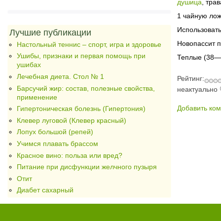
душица
, трав
1 чайную лож
Использовать
Лучшие публикации
Новопассит п
Настольный теннис – спорт, игра и здоровье
Ушибы, признаки и первая помощь при
Теплые (38—
ушибах
Лечебная диета. Стол № 1
Рейтинг:
Барсучий жир: состав, полезные свойства,
неактуально
применение
Добавить ко
Гипертоническая болезнь (Гипертония)
Клевер луговой (Клевер красный)
Лопух большой (репей)
Учимся плавать брассом
Красное вино: польза или вред?
Питание при дисфункции желчного пузыря
Отит
Диабет сахарный