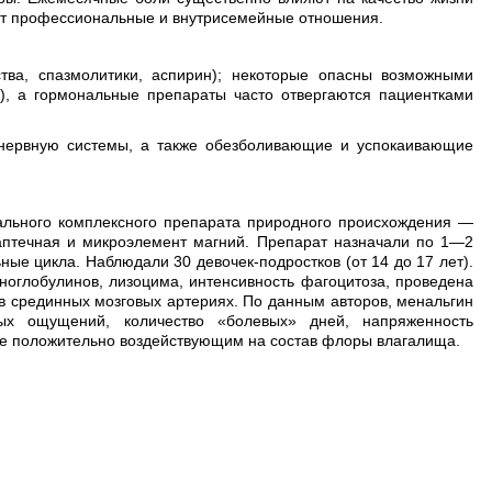
ют профессиональные и внутрисемейные отношения.
ва, спазмолитики, аспирин); некоторые опасны возможными
), а гормональные препараты часто отвергаются пациентками
нервную системы, а также обезболивающие и успокаивающие
нального комплексного препарата природного происхождения —
 аптечная и микроэлемент магний. Препарат назначали по 1—2
ные цикла. Наблюдали 30 девочек-подростков (от 14 до 17 лет).
оглобулинов, лизоцима, интенсивность фагоцитоза, проведена
в срединных мозговых артериях. По данным авторов, менальгин
ых ощущений, количество «болевых» дней, напряженность
кже положительно воздействующим на состав флоры влагалища.