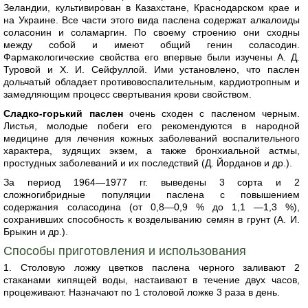
Зеландии, культивирован в Казахстане, Краснодарском крае и
на Украине. Все части этого вида паслена содержат алкалоиды
соласонин и соламаргин. По своему строению они сходны
между собой и имеют общий генин соласодин.
Фармакологические свойства его впервые были изучены А. Д.
Туровой и X. И. Сейфуллой. Ими установлено, что паслен
дольчатый обладает противовоспалительным, кардиотропным и
замедляющим процесс свертывания крови свойством.
Сладко-горький паслен
очень сходен с пасленом черным.
Листья, молодые побеги его рекомендуются в народной
медицине для лечения кожных заболеваний воспалительного
характера, зудящих экзем, а также бронхиальной астмы,
простудных заболеваний и их последствий (Д. Йорданов и др.).
За период 1964—1977 гг. выведены 3 сорта и 2
сложногибридные популяции паслена с повышением
содержания соласодина (от 0,8—0,9 % до 1,1 —1,3 %),
сохранивших способность к возделыванию семян в грунт (А. И.
Брыкин и др.).
Способы приготовления и использования
1. Столовую ложку цветков паслена черного заливают 2
стаканами кипящей воды, настаивают в течение двух часов,
процеживают. Назначают по 1 столовой ложке 3 раза в день.