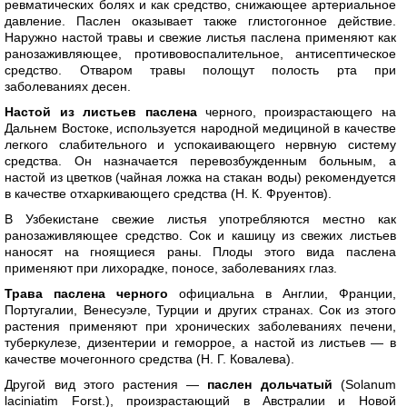
ревматических болях и как средство, снижающее артериальное
давление. Паслен оказывает также глистогонное действие.
Наружно настой травы и свежие листья паслена применяют как
ранозаживляющее, противовоспалительное, антисептическое
средство. Отваром травы полощут полость рта при
заболеваниях десен.
Настой из листьев паслена
черного, произрастающего на
Дальнем Востоке, используется народной медициной в качестве
легкого слабительного и успокаивающего нервную систему
средства. Он назначается перевозбужденным больным, а
настой из цветков (чайная ложка на стакан воды) рекомендуется
в качестве отхаркивающего средства (Н. К. Фруентов).
В Узбекистане свежие листья употребляются местно как
ранозаживляющее средство. Сок и кашицу из свежих листьев
наносят на гноящиеся раны. Плоды этого вида паслена
применяют при лихорадке, поносе, заболеваниях глаз.
Трава паслена черного
официальна в Англии, Франции,
Португалии, Венесуэле, Турции и других странах. Сок из этого
растения применяют при хронических заболеваниях печени,
туберкулезе, дизентерии и геморрое, а настой из листьев — в
качестве мочегонного средства (Н. Г. Ковалева).
Другой вид этого растения —
паслен дольчатый
(Solanum
laciniatim Forst.), произрастающий в Австралии и Новой