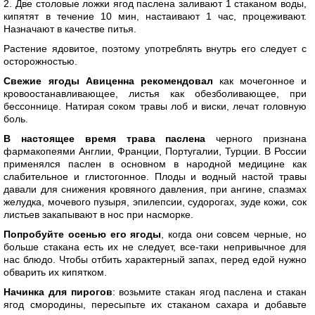
2. Две столовые ложки ягод паслена заливают 1 стаканом воды,
кипятят в течение 10 мин, настаивают 1 час, процеживают.
Назначают в качестве питья.
Растение ядовитое, поэтому употреблять внутрь его следует с
осторожностью.
Свежие ягоды Авиценна рекомендовал
как мочегонное и
кровоостанавливающее, листья как обезболивающее, при
бессоннице. Натирая соком травы лоб и виски, лечат головную
боль.
В настоящее время трава паслена
черного признана
фармакопеями Англии, Франции, Португалии, Турции. В России
применялся паслен в основном в народной медицине как
слабительное и глистогонное. Плоды и водный настой травы
давали для снижения кровяного давления, при ангине, спазмах
желудка, мочевого пузыря, эпилепсии, судорогах, зуде кожи, сок
листьев закапывают в нос при насморке.
Попробуйте осенью его ягоды
, когда они совсем черные, но
больше стакана есть их не следует, все-таки непривычное для
нас блюдо. Чтобы отбить характерный запах, перед едой нужно
обварить их кипятком.
Начинка для пирогов
: возьмите стакан ягод паслена и стакан
ягод смородины, пересыпьте их стаканом сахара и добавьте