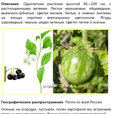
Описание
. Однолетнее растение высотой 30—100 см, с
растопыренными ветвями. Листья черешковые, яйцевидные,
выемчато-зубчатые. Цветки мелкие, белые, в ложных зонтиках
на концах коротких внепазушных цветоносов. Ягоды
шаровидные, черные, редко зеленые. Цветет летом и осенью.
Географическое распространение
. Почти по всей России.
Осенью на огородах, пустырях, полях картофеля мы встречаем
траву с черными ягодами. Иначе паслен называют поздникой —