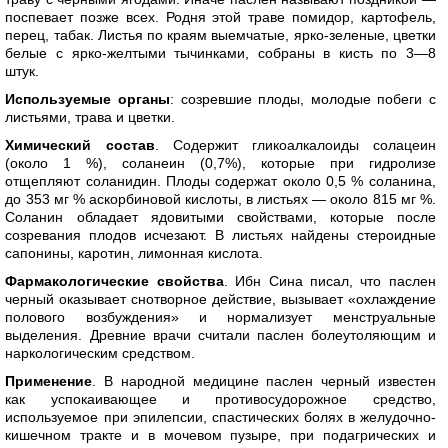
поспевает позже всех. Родня этой траве помидор, картофель,
перец, табак. Листья по краям выемчатые, ярко-зеленые, цветки
белые с ярко-желтыми тычинками, собраны в кисть по 3—8
штук.
Используемые органы
: созревшие плоды, молодые побеги с
листьями, трава и цветки.
Химический состав
. Содержит гликоалкалоиды солацеин
(около 1 %), соланеин (0,7%), которые при гидролизе
отщепляют соланидин. Плоды содержат около 0,5 % соланина,
до 353 мг % аскорбиновой кислоты, в листьях — около 815 мг %.
Соланин обладает ядовитыми свойствами, которые после
созревания плодов исчезают. В листьях найдены стероидные
сапонины, каротин, лимонная кислота.
Фармакологические свойства
. Ибн Сина писал, что паслен
черный оказывает снотворное действие, вызывает «охлаждение
полового возбуждения» и нормализует менструальные
выделения. Древние врачи считали паслен болеутоляющим и
наркологическим средством.
Применение
. В народной медицине паслен черный известен
как успокаивающее и противосудорожное средство,
используемое при эпилепсии, спастических болях в желудочно-
кишечном тракте и в мочевом пузыре, при подагрических и