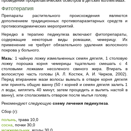
проведении профилактических осмотров в детских коллективах.
Фитотерапия
Препараты растительного происхождения являются
дополнением традиционных противопаразитарных средств и
противоэпидемических мероприятий.
Нередко в терапию педикулеза включают фитопрепараты,
содержащие некоторые виды ромашки, чемерицу. Их
применение не требует обязательного удаления волосяного
покрова у больного.
Мазь
: 1 чайную ложку измельченных семян дягиля, 1 столовую
ложку порошка корня чемерицы тщательно смешать с 4
столовыми ложками несоленого свиного жира. Втирать в
волосистую часть головы (А. Л. Kocтюк, А. И. Чирков, 2002).
Перед втиранием мази волосы вымыть в отваре корня дягиля
или принять общую ванну (50 г корней и семян дягиля залить 1
л воды, кипятить 40 минут, затем процедить и вылить настой в
ванну), или споласкивать отваром после мытья голову.
Рекомендуют следующую
схему лечения педикулеза
.
Сбор (г):
полынь
, трава 10,0
сосна
, почки 30,0
можжевельник
, ягоды 30,0