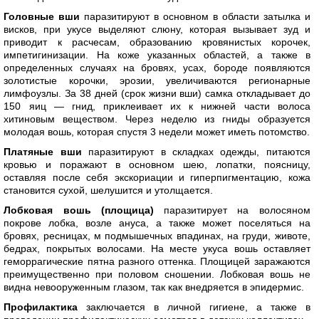
Головные вши
паразитируют в основном в области затылка и
висков, при укусе выделяют слюну, которая вызывает зуд и
приводит к расчесам, образованию кровянистых корочек,
импетигинизации. На коже указанных областей, а также в
определенных случаях на бровях, усах, бороде появляются
золотистые корочки, эрозии, увеличиваются регионарные
лимфоузлы. За 38 дней (срок жизни вши) самка откладывает до
150 яиц — гнид, приклеивает их к нижней части волоса
хитиновым веществом. Через неделю из гниды образуется
молодая вошь, которая спустя 3 недели может иметь потомство.
Платяные вши
паразитируют в складках одежды, питаются
кровью и поражают в основном шею, лопатки, поясницу,
оставляя после себя экскориации и гиперпигментацию, кожа
становится сухой, шелушится и утолщается.
Лобковая вошь (площица)
паразитирует на волосяном
покрове лобка, возле ануса, а также может поселяться на
бровях, ресницах, м подмышечных впадинах, на груди, животе,
бедрах, покрытых волосами. На месте укуса вошь оставляет
геморрагические пятна разного оттенка. Площицей заражаются
преимущественно при половом сношении. Лобковая вошь не
видна невооруженным глазом, так как внедряется в эпидермис.
Профилактика
заключается в личной гигиене, а также в