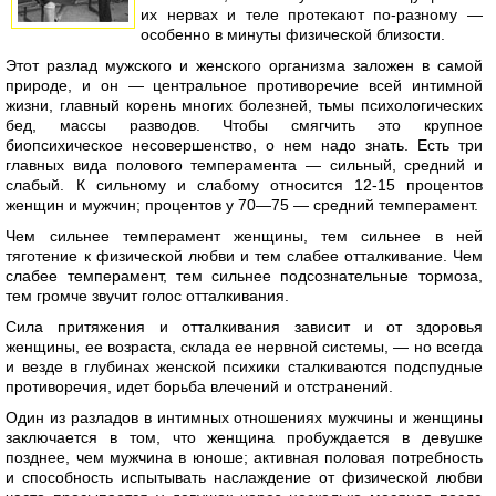
их нервах и теле протекают по-разному —
особенно в минуты физической близости.
Этот разлад мужского и женского организма заложен в самой
природе, и он — центральное противоречие всей интимной
жизни, главный корень многих болезней, тьмы психологических
бед, массы разводов. Чтобы смягчить это крупное
биопсихическое несовершенство, о нем надо знать. Есть три
главных вида полового темперамента — сильный, средний и
слабый. К сильному и слабому относится 12-15 процентов
женщин и мужчин; процентов у 70—75 — средний темперамент.
Чем сильнее темперамент женщины, тем сильнее в ней
тяготение к физической любви и тем слабее отталкивание. Чем
слабее темперамент, тем сильнее подсознательные тормоза,
тем громче звучит голос отталкивания.
Сила притяжения и отталкивания зависит и от здоровья
женщины, ее возраста, склада ее нервной системы, — но всегда
и везде в глубинах женской психики сталкиваются подспудные
противоречия, идет борьба влечений и отстранений.
Один из разладов в интимных отношениях мужчины и женщины
заключается в том, что женщина пробуждается в девушке
позднее, чем мужчина в юноше; активная половая потребность
и способность испытывать наслаждение от физической любви