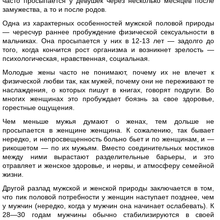
часто просыпается у девушек через несколько месяцев после
замужества, а то и после родов.
Одна из характерных особенностей мужской половой природы
— чересчур раннее пробуждение физической сексуальности в
мальчиках. Она просыпается у них в 12-13 лет — задолго до
того, когда кончится рост организма и возникнет зрелость —
психологическая, нравственная, социальная.
Молодые жены часто не понимают, почему их не влечет к
физической любви так, как мужей, почему они не переживают те
наслаждения, о которых пишут в книгах, говорят подруги. Во
многих женщинах это пробуждает боязнь за свое здоровье,
горестные ощущения.
Чем меньше мужья думают о женах, тем дольше не
просыпается в женщине женщина. К сожалению, так бывает
нередко, и непросвещенность больно бьет и по женщинам, и —
рикошетом — по их мужьям. Вместо соединительных мостиков
между ними вырастают разделительные барьеры, и это
отравляет и женское здоровье, и нервы, и атмосферу семейной
жизни.
Другой разлад мужской и женской природы заключается в том,
что пик половой потребности у женщин наступает позднее, чем
у мужчин (нередко, когда у мужчин она начинает ослабевать). К
28—30 годам мужчины обычно стабилизируются в своей