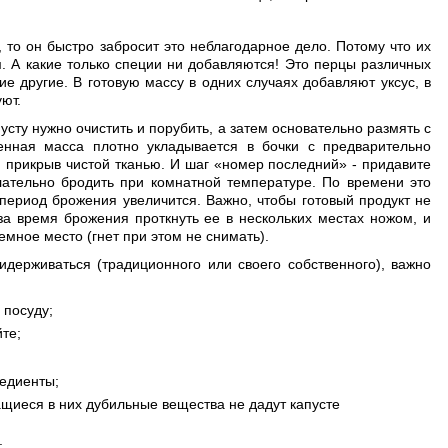
, то он быстро забросит это неблагодарное дело. Потому что их
. А какие только специи ни добавляются! Это перцы различных
гие другие. В готовую массу в одних случаях добавляют уксус, в
ют.
усту нужно очистить и порубить, а затем основательно размять с
ченная масса плотно укладывается в бочки с предварительно
 прикрыв чистой тканью. И шаг «номер последний» - придавите
лательно бродить при комнатной температуре. По времени это
 период брожения увеличится. Важно, чтобы готовый продукт не
за время брожения проткнуть ее в нескольких местах ножом, и
емное место (гнет при этом не снимать).
идерживаться (традиционного или своего собственного), важно
 посуду;
йте;
редиенты;
ащиеся в них дубильные вещества не дадут капусте
;