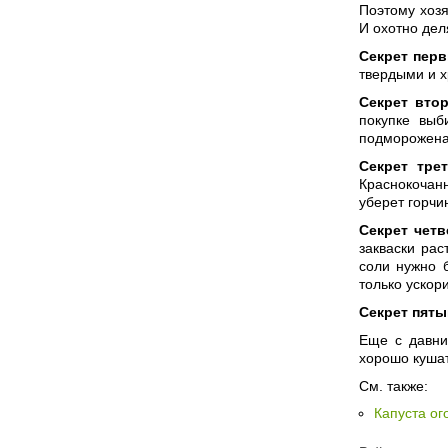
Поэтому хозя
И охотно дел
Секрет пер
твердыми и х
Секрет вто
покупке выб
подморожена
Секрет тре
Краснокочанн
уберет горчин
Секрет чет
закваски рас
соли нужно 
только ускор
Секрет пят
Еще с давни
хорошо кушат
См. также:
Капуста ог