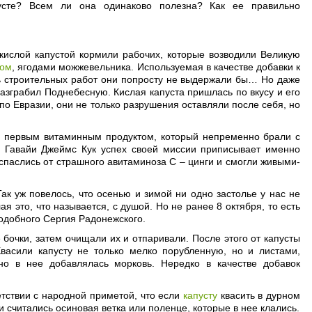
сте? Всем ли она одинаково полезна? Как ее правильно
. кислой капустой кормили рабочих, которые возводили Великую
пом
, ягодами можжевельника. Используемая в качестве добавки к
ть строительных работ они попросту не выдержали бы… Но даже
азграбил Поднебесную. Кислая капуста пришлась по вкусу и его
по Евразии, они не только разрушения оставляли после себя, но
ым первым витаминным продуктом, который непременно брали с
й Гавайи Джеймс Кук успех своей миссии приписывает именно
спаслись от страшного авитаминоза С – цинги и смогли живыми-
к уж повелось, что осенью и зимой ни одно застолье у нас не
я это, что называется, с душой. Но не ранее 8 октября, то есть
подобного Сергия Радонежского.
бочки, затем очищали их и отпаривали. После этого от капусты
васили капусту не только мелко порубленную, но и листами,
но в нее добавлялась морковь. Нередко в качестве добавок
тствии с народной приметой, что если
капусту
квасить в дурном
 считались осиновая ветка или поленце, которые в нее клались.