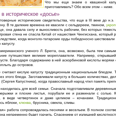
Что мы еще знаем о квашеной капу
приготавливать? Обо всем этом – ниже.
 в историческое «досье»
оверные исторические свидетельства, что еще в III веке до н.э
ену. В те далекие времена ее квасили с сельдереем, тмином,
укро
ще, она давала силу и выносливость рабочим, без которых тяжес
ровая стена не спасла Китай от нашествия Чингисхана, который р
ледствии, когда монголо-татарские орды победоносно шествовали 
 капусту.
мериканского ученого Л. Брегга, она, возможно, была тем сам
ьние путешествия великие мореплаватели. Например, открывши
усте. Благодаря содержанию в ней аскорбиновой кислоты моряки 
плыть до островов.
е считают кислую капусту традиционным национальным блюдом. Та
ез этого блюда. Заготавливали капусту в больших количествах, дела
 (Сергея Капустника), когда православный народ чтил память пре
 находилась для всей семьи. Сначала подготавливали деревянные 
черыжки и плохие листья, порубали ее и разминали с солью. К
, в виде четвертинок и даже целиком – кочанами. Традицион
сь яблоки,
клюква
, брусника, свекла, сливы.
ая» работа сопровождалась песнями и весельем. В полном соотве
она непременно будет горчить. Спасением от излишней кислотности