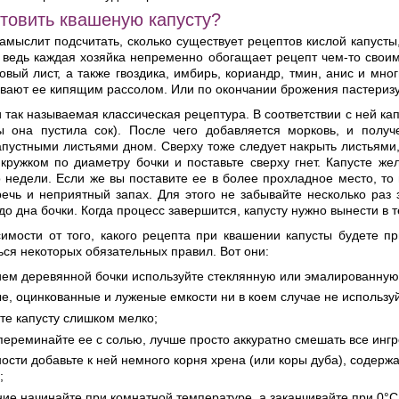
отовить квашеную капусту?
замыслит подсчитать, сколько существует рецептов кислой капусты
 ведь каждая хозяйка непременно обогащает рецепт чем-то своим
овый лист, а также гвоздика, имбирь, кориандр, тмин, анис и мно
ивают ее кипящим рассолом. Или по окончании брожения пастеризу
 так называемая классическая рецептура. В соответствии с ней кап
ы она пустила сок). После чего добавляется морковь, и полу
пустными листьями дном. Сверху тоже следует накрыть листьями,
кружком по диаметру бочки и поставьте сверху гнет. Капусте же
 недели. Если же вы поставите ее в более прохладное место, то
ечь и неприятный запах. Для этого не забывайте несколько раз 
до дна бочки. Когда процесс завершится, капусту нужно вынести в т
имости от того, какого рецепта при квашении капусты будете пр
ся некоторых обязательных правил. Вот они:
ием деревянной бочки используйте стеклянную или эмалированную
е, оцинкованные и луженые емкости ни в коем случае не использу
те капусту слишком мелко;
переминайте ее с солью, лучше просто аккуратно смешать все инг
ости добавьте к ней немного корня хрена (или коры дуба), содерж
;
ие начинайте при комнатной температуре, а заканчивайте при 0°С