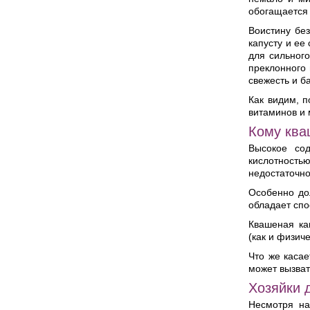
обогащается 
Воистину бе
капусту и ее
для сильног
преклонного 
свежесть и б
Как видим, п
витаминов и 
Кому ква
Высокое со
кислотность
недостаточно
Особенно дол
обладает спо
Квашеная ка
(как и физич
Что же касае
может вызват
Хозяйки 
Несмотря на