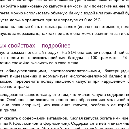
амбуйте нашинкованную капусту в емкости или поместите на нее г
 гнета можно использовать обычную банку с водой или гранитный б
пуста должна храниться при температуре от 0 до 2°С;
лжна полностью быть покрыта рассолом (иначе она потемнеет, поме
 нужно замораживать, так как при этом она может размягчиться и с
ых свойствах – подробнее
уста весьма полезный продукт. На 91% она состоит воды. В ней с
ет отнести ее к низкокалорийным блюдам: в 100 граммах – 24
ожно спокойно включать ее в свое меню.
ет общеукрепляющими, противовоспалительными, бактерицид
твует пищеварению и нормализует кислотно-щелочной баланс в 
зможно переоценить пользу квашеной капусты при нарушенном 
шечного тракта.
следования свидетельствуют о том, что кислая капуста содержит
ток. Особенно при злокачественных новообразованиях молочной 
, они пока спорные), что квашеная капуста, особенно ее коре
и гриппа.
т сказать о содержании витаминов. Кислая капуста богата ими чре
уппы К (филлохинон и фарнохинон). Содержатся в ней и витамины
неральных веществ. Это калий, кальций, натрий, железо, сера,