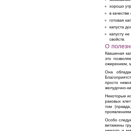
хорошо утр
в качестве
готовая ка
капуста до
капусту не
свойств.
О полезн
Квашеная кап
это позволя
ожирением, м
Она облада
Благоприятс
просто нево
желудочно-ки
Некоторые ис
раковых кле
том (правда
проявлениям
Особо следуе
витамины гр
немало и ми