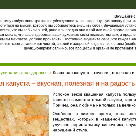
Внушайте с
истину любую многократно и с убежденностью повторенную установку (при эт
точиться на мысли, которую вы собираетесь внушить себе). Внушаемая устано
жется, что вы забыли о ней, рано или поздно она в той или иной форме прояв
озг мысль, что ваше здоровье, ваши духовные силы подвластны вам, а продле
 чем вы мечтаете, должно произойти. Постоянно внушайте себе, что каждая кл
яется, кровь становится чистой, свежей и здоровой, отдельные органы (особ
функционируют отлично, все процессы в организме протекают 
Кулинария для здоровья
Квашеная капуста – вкусная, полезная и 
 капуста – вкусная, полезная и на радость
Испокон веков квашеная капуста польз
качестве самостоятельной закуски, гар
Причем, она любима не только за велико
Особенно в зимнее время, когда чел
веществах, которых в квашеной капус
улучшая перистальтику кишечника, служ
нарушений стула.