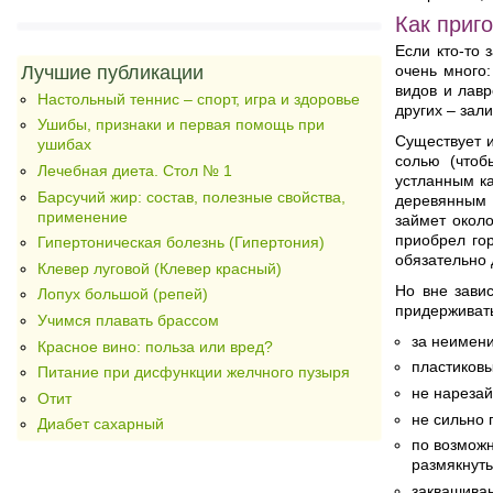
Как приг
Если кто-то 
Лучшие публикации
очень много:
видов и лавр
Настольный теннис – спорт, игра и здоровье
других – зал
Ушибы, признаки и первая помощь при
Существует и
ушибах
солью (чтоб
Лечебная диета. Стол № 1
устланным ка
Барсучий жир: состав, полезные свойства,
деревянным 
применение
займет около
приобрел гор
Гипертоническая болезнь (Гипертония)
обязательно 
Клевер луговой (Клевер красный)
Но вне завис
Лопух большой (репей)
придерживать
Учимся плавать брассом
за неимен
Красное вино: польза или вред?
пластиковы
Питание при дисфункции желчного пузыря
не нарезай
Отит
не сильно 
Диабет сахарный
по возможн
размякнуть
заквашиван