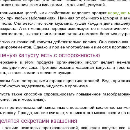
также органическими кислотами – молочной, уксусной.
зграничными целебными свойствами наделяет продукт
народная 
 сок при любых заболеваниях. Начиная от обычного насморка и за
о пола. Считается, что если мужчина, кушая каждый день квашен
возраста. А вот женщины нередко используют ее в косметических 
архатистость, выведет пигментные пятна и поможет бороться с угр
ольза от квашеной капусты действительно велика. Она вкусна ка
микроэлементов. Однако и при ее употреблении имеются противоп
шеную капусту есть с осторожностью
держание в этом продукте органических кислот делает неже
ю желудочного сока. Противопоказана квашеная капуста и тем, 
сть, а также камни в желчном пузыре.
жны быть осторожными страдающие гипертонией. Ведь при закваск
собностью задерживать жидкость в организме.
пуста также способна спровоцировать повышенное газообразовани
еские, так и моральные).
тся противопоказаний, связанных с повышенной кислотностью желу
ь изжогу. Правда, многие считают, что риск этого можно свести на 
делятся секретами квашения
 наличие некоторых противопоказаний, квашеная капуста все 