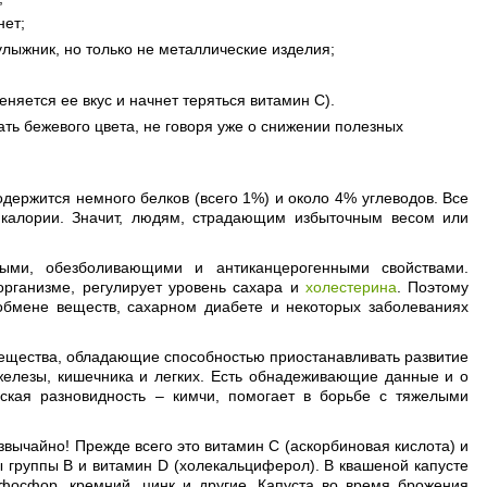
нет;
улыжник, но только не металлические изделия;
няется ее вкус и начнет теряться витамин С).
тать бежевого цвета, не говоря уже о снижении полезных
одержится немного белков (всего 1%) и около 4% углеводов. Все
 калории. Значит, людям, страдающим избыточным весом или
ными, обезболивающими и антиканцерогенными свойствами.
организме, регулирует уровень сахара и
холестерина
. Поэтому
обмене веществ, сахарном диабете и некоторых заболеваниях
 вещества, обладающие способностью приостанавливать развитие
железы, кишечника и легких. Есть обнадеживающие данные и о
йская разновидность – кимчи, помогает в борьбе с тяжелыми
звычайно! Прежде всего это витамин С (аскорбиновая кислота) и
 группы В и витамин D (холекальциферол). В квашеной капусте
 фосфор, кремний, цинк и другие. Капуста во время брожения