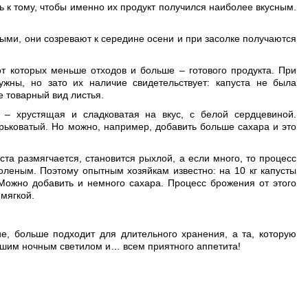
 к тому, чтобы именно их продукт получился наиболее вкусным.
ными, они созревают к середине осени и при засолке получаются
от которых меньше отходов и больше – готового продукта. При
жны, но зато их наличие свидетельствует: капуста не была
 товарный вид листья.
а – хрустящая и сладковатая на вкус, с белой сердцевиной.
орьковатый. Но можно, например, добавить больше сахара и это
ста размягчается, становится рыхлой, а если много, то процесс
оленым. Поэтому опытным хозяйкам известно: на 10 кг капусты
Можно добавить и немного сахара. Процесс брожения от этого
 мягкой.
е, больше подходит для длительного хранения, а та, которую
нашим ночным светилом и… всем приятного аппетита!