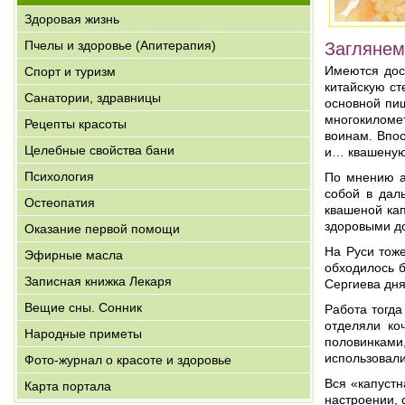
Здоровая жизнь
Пчелы и здоровье (Апитерапия)
Заглянем
Имеются дост
Спорт и туризм
китайскую ст
Санатории, здравницы
основной пи
многокиломет
Рецепты красоты
воинам. Впос
Целебные свойства бани
и… квашеную
Психология
По мнению а
собой в дал
Остеопатия
квашеной кап
здоровыми до
Оказание первой помощи
На Руси тож
Эфирные масла
обходилось б
Записная книжка Лекаря
Сергиева дня
Вещие сны. Сонник
Работа тогда
отделяли ко
Народные приметы
половинками
использовали
Фото-журнал о красоте и здоровье
Вся «капустн
Карта портала
настроении, 