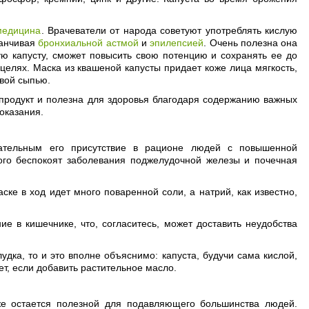
медицина
. Врачеватели от народа советуют употреблять кислую
канчивая
бронхиальной астмой
и
эпилепсией
. Очень полезна она
ую капусту, сможет повысить свою потенцию и сохранять ее до
целях. Маска из квашеной капусты придает коже лица мягкость,
евой сыпью.
к продукт и полезна для здоровья благодаря содержанию важных
оказания.
лательным его присутствие в рационе людей с повышенной
кого беспокоят заболевания поджелудочной железы и почечная
е в ход идет много поваренной соли, а натрий, как известно,
е в кишечнике, что, согласитесь, может доставить неудобства
дка, то и это вполне объяснимо: капуста, будучи сама кислой,
нет, если добавить растительное масло.
же остается полезной для подавляющего большинства людей.