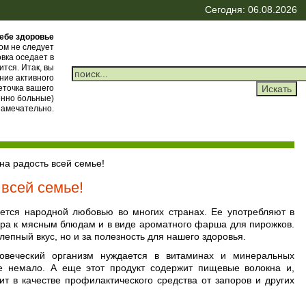
Сегодня: 06.08.2026
ебе здоровье
ом не следует
вка оседает в
ится. Итак, вы
ние активного
еточка вашего
енно больные)
замечательно.
на радость всей семье!
 всей семье!
уется народной любовью во многих странах. Ее употребляют в
нира к мясным блюдам и в виде ароматного фарша для пирожков.
лепный вкус, но и за полезность для нашего здоровья.
овеческий организм нуждается в витаминах и минеральных
те немало. А еще этот продукт содержит пищевые волокна и,
ит в качестве профилактического средства от запоров и других