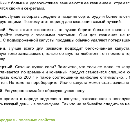
йки с большим удовольствием занимаются ее квашением, стремясь
ятся своими секретами.
вый
. Лучше выбирать средние и поздние сорта. Будучи более плот
рустящими. Поэтому этот период для квашения самый лучший.
рой
. Если хотите сэкономить, то лучше берите большие кочаны, 
ирайте капусту с зелеными листьями. Они для квашения не ну
. С подмороженной капусты продавцы обычно удаляют потерявшие
тий
. Лучше всего для закваски подходит белокочанная капуст
ую тоже заквашивают, только ее вкус на любителя: он немного г
ку.
вертый
. Сколько нужно соли? Замечено, что если ее мало, то капу
тягивается по времени и конечный продукт становится слишком с
брать около 200 г, и такое соотношение наиболее оптимально… 
ится. Но тоже не переборщите. Иначе капуста может стать излишне
ый
. Регулярно снимайте образующуюся пену.
х времен в народе подмечено: капуста, заквашенная в новолуни
ь каждый день, - в полнолуние. Так что не забывайте следить за 
ородная - полезные свойства