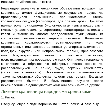
инвазия, лямблиоз, эхинококкоз.
Решающее значение в механизме образования волдыря при
крапивнице имеют функциональные сосудистые нарушения,
проявляющиеся повышенной проницаемостью стенок
кровеносных сосудов (капилляров) для плазмы крови. При этом
важная роль принадлежит биологически активным веществам -
гистамину, ацетилхолину, серотонину, концентрация которых в
крови и тканях во многом определяется функциональным
состоянием вегетативной нервной системы. Клинически
крапивница характеризуется возникновением на коже
ограниченных или распространенных уртикарных элементов -
волдырей округлой или неправильной формы, ярко-розового
или бледно-розового цвета с матовым оттенком,
возвышающихся над поверхностью кожи. Они имеют тенденцию
к слиянию и образованию обширных очагов поражения,
располагающихся на спине, груди, верхних конечностях
(гигантская крапивница). Высыпания могут локализоваться
также на слизистых оболочках полости рта, гортани. Волдыри
разрешаются быстро. В большинстве случаев после
исчезновения на одних участках кожи они возникают на других.
Лечение крапивницы народными средствами
1. Ряска.
Ряску сушеную в виде порошка по 1 стол, ложке 4 раза в день