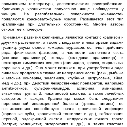
повышением температуры, диспептическими расстройствами.
Крапивница хроническая папулезная чаще наблюдается у
женщин. На разгибательной поверхности конечностей
появляются красновато-бурые узелки. Развивается этот тип
крапивницы при длительных обострениях. Многие авторы
относят ее к почесухе.
Причинами развития крапивницы являются контакт с крапивой и
другими растениями, а также с медузами и некоторыми видами
гусениц; укусы клопов, комаров, муравьев, ос, пчел; действие
ряда физических факторов, в частности солнечного света
(световая крапивница), холода (холодовая крапивница), и
некоторых химических веществ (скипидара, красок, стиральных
порошков и др.). Она может возникать при употреблении ряда
пищевых продуктов в случае их непереносимости (раки, рыбные
и мясные консервы, земляника, клубника, цитрусовые, яйца,
мед и др.), при действии лекарственных препаратов, например
антибиотиков, сульфаниламидов, аспирина, аминазина,
витаминов группы В, никотиновой кислоты, а также лечебных
сывороток и вакцин. Крапивница может быть следствием
перенесенной инфекционной болезни (гриппа, ангины); ее
возникновению способствуют очаги хронической инфекции
(кариозные зубы, хронический тонзиллит и др.), заболевания
нервной, эндокринной систем, желудочно-кишечного тракта
(гастрит, холецистит, энтероколит и др.), а также глистная