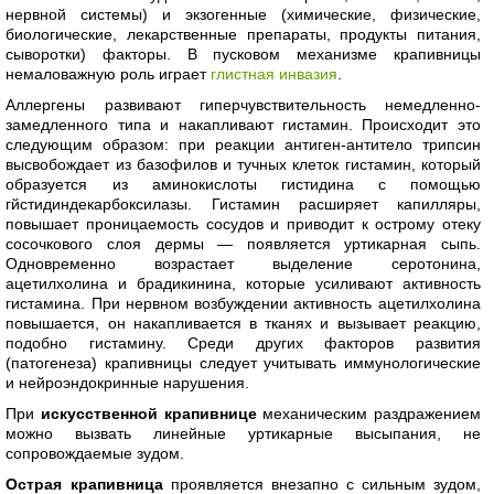
нервной системы) и экзогенные (химические, физические,
биологические, лекарственные препараты, продукты питания,
сыворотки) факторы. В пусковом механизме крапивницы
немаловажную роль играет
глистная инвазия
.
Аллергены развивают гиперчувствительность немедленно-
замедленного типа и накапливают гистамин. Происходит это
следующим образом: при реакции антиген-антитело трипсин
высвобождает из базофилов и тучных клеток гистамин, который
образуется из аминокислоты гистидина с помощью
гйстидиндекарбоксилазы. Гистамин расширяет капилляры,
повышает проницаемость сосудов и приводит к острому отеку
сосочкового слоя дермы — появляется уртикарная сыпь.
Одновременно возрастает выделение серотонина,
ацетилхолина и брадикинина, которые усиливают активность
гистамина. При нервном возбуждении активность ацетилхолина
повышается, он накапливается в тканях и вызывает реакцию,
подобно гистамину. Среди других факторов развития
(патогенеза) крапивницы следует учитывать иммунологические
и нейроэндокринные нарушения.
При
искусственной крапивнице
механическим раздражением
можно вызвать линейные уртикарные высыпания, не
сопровождаемые зудом.
Острая крапивница
проявляется внезапно с сильным зудом,