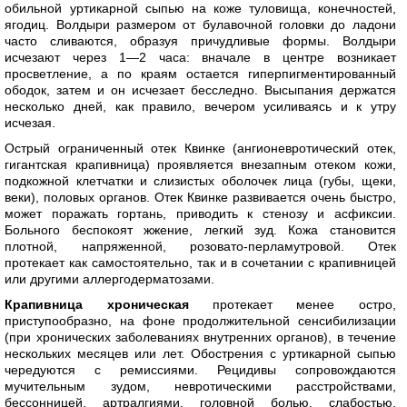
обильной уртикарной сыпью на коже туловища, конечностей,
ягодиц. Волдыри размером от булавочной головки до ладони
часто сливаются, образуя причудливые формы. Волдыри
исчезают через 1—2 часа: вначале в центре возникает
просветление, а по краям остается гиперпигментированный
ободок, затем и он исчезает бесследно. Высыпания держатся
несколько дней, как правило, вечером усиливаясь и к утру
исчезая.
Острый ограниченный отек Квинке (ангионевротический отек,
гигантская крапивница) проявляется внезапным отеком кожи,
подкожной клетчатки и слизистых оболочек лица (губы, щеки,
веки), половых органов. Отек Квинке развивается очень быстро,
может поражать гортань, приводить к стенозу и асфиксии.
Больного беспокоят жжение, легкий зуд. Кожа становится
плотной, напряженной, розовато-перламутровой. Отек
протекает как самостоятельно, так и в сочетании с крапивницей
или другими аллергодерматозами.
Крапивница хроническая
протекает менее остро,
приступообразно, на фоне продолжительной сенсибилизации
(при хронических заболеваниях внутренних органов), в течение
нескольких месяцев или лет. Обострения с уртикарной сыпью
чередуются с ремиссиями. Рецидивы сопровождаются
мучительным зудом, невротическими расстройствами,
бессонницей, артралгиями, головной болью, слабостью,