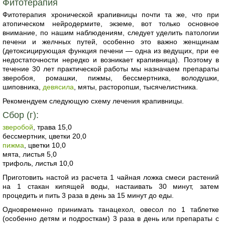
Фитотерапия
Фитотерапия хронической крапивницы почти та же, что при
атопическом нейродермите, экземе, вот только основное
внимание, по нашим наблюдениям, следует уделить патологии
печени и желчных путей, особенно это важно женщинам
(детоксицирующая функция печени — одна из ведущих, при ее
недостаточности нередко и возникает крапивница). Поэтому в
течение 30 лет практической работы мы назначаем препараты
зверобоя, ромашки, пижмы, бессмертника, володушки,
шиповника,
девясила
, мяты, расторопши, тысячелистника.
Рекомендуем следующую схему лечения крапивницы.
Сбор (г):
зверобой
, трава 15,0
бессмертник, цветки 20,0
пижма
, цветки 10,0
мята, листья 5,0
трифоль, листья 10,0
Приготовить настой из расчета 1 чайная ложка смеси растений
на 1 стакан кипящей воды, настаивать 30 минут, затем
процедить и пить 3 раза в день за 15 минут до еды.
Одновременно принимать танацехол, овесол по 1 таблетке
(особенно детям и подросткам) 3 раза в день или препараты с