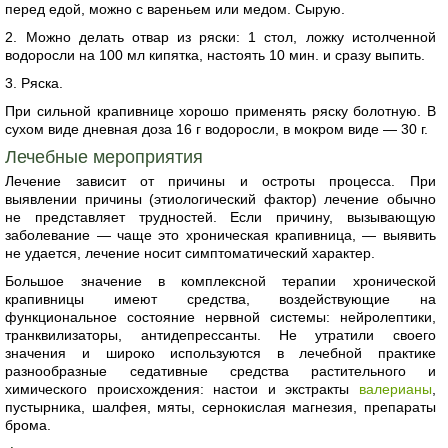
перед едой, можно с вареньем или медом. Сырую.
2. Можно делать отвар из ряски: 1 стол, ложку истолченной
водоросли на 100 мл кипятка, настоять 10 мин. и сразу выпить.
3. Ряска.
При сильной крапивнице хорошо применять ряску болотную. В
сухом виде дневная доза 16 г водоросли, в мокром виде — 30 г.
Лечебные мероприятия
Лечение зависит от причины и остроты процесса. При
выявлении причины (этиологический фактор) лечение обычно
не представляет трудностей. Если причину, вызывающую
заболевание — чаще это хроническая крапивница, — выявить
не удается, лечение носит симптоматический характер.
Большое значение в комплексной терапии хронической
крапивницы имеют средства, воздействующие на
функциональное состояние нервной системы: нейролептики,
транквилизаторы, антидепрессанты. Не утратили своего
значения и широко используются в лечебной практике
разнообразные седативные средства растительного и
химического происхождения: настои и экстракты
валерианы
,
пустырника, шалфея, мяты, сернокислая магнезия, препараты
брома.