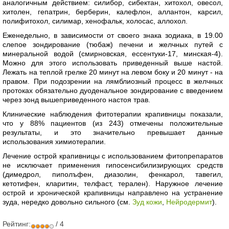
аналогичным действием: силибор, сибектан, хитохол, овесол,
хитолен, гепатрин, берберин, калефлон, аллантон, карсил,
полифитохол, силимар, хенофальк, холосас, аллохол.
Еженедельно, в зависимости от своего знака зодиака, в 19.00
слепое зондирование (тюбаж) печени и желчных путей с
минеральной водой (смирновская, ессентуки-17, минская-4).
Можно для этого использовать приведенный выше настой.
Лежать на теплой грелке 20 минут на левом боку и 20 минут - на
правом. При подозрении на лямблиозный процесс в желчных
протоках обязательно дуоденальное зондирование с введением
через зонд вышеприведенного настоя трав.
Клинические наблюдения фитотерапии крапивницы показали,
что у 88% пациентов (из 243) отмечены положительные
результаты, и это значительно превышает данные
использования химиотерапии.
Лечение острой крапивницы с использованием фитопрепаратов
не исключает применения гипосенсибилизирующих средств
(димедрол, пиполъфен, диазолин, фенкарол, тавегил,
кетотифен, кларитин, телфаст, терален). Наружное лечение
острой и хронической крапивницы направлено на устранение
зуда, нередко довольно сильного (см.
Зуд кожи
,
Нейродермит
).
Рейтинг:
/ 4