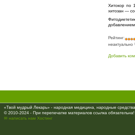
Хитокор по 
хитозан — с
Фитодиететик
добавлением 
Рейтинг:
неактуально
Добавить ко
«Твой мудрый Лекарь» - народная медицина, народные средства,
© 2010-2024 - При перепечатке материалов ссылка обязательна!
✉ написать нам
Хостинг