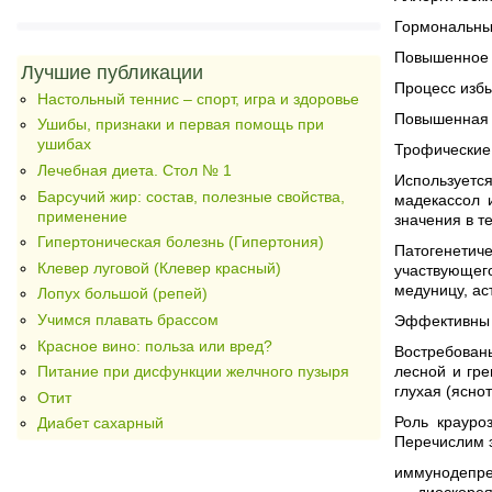
Гормональные
Повышенное 
Лучшие публикации
Процесс избы
Настольный теннис – спорт, игра и здоровье
Повышенная с
Ушибы, признаки и первая помощь при
ушибах
Трофические
Лечебная диета. Стол № 1
Используетс
Барсучий жир: состав, полезные свойства,
мадекассол 
применение
значения в т
Гипертоническая болезнь (Гипертония)
Патогенетич
Клевер луговой (Клевер красный)
участвующег
медуницу, ас
Лопух большой (репей)
Учимся плавать брассом
Эффективны 
Красное вино: польза или вред?
Востребованы
лесной и гре
Питание при дисфункции желчного пузыря
глухая (ясно
Отит
Роль крауро
Диабет сахарный
Перечислим 
иммунодепре