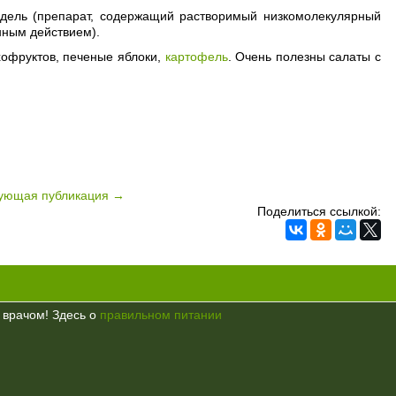
недель (препарат, содержащий растворимый низкомолекулярный
нным действием).
хофруктов, печеные яблоки,
картофель
. Очень полезны салаты с
ующая публикация →
Поделиться ссылкой:
 врачом! Здесь о
правильном питании