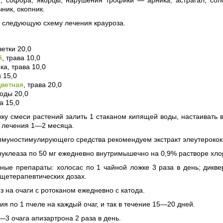
, софора, якорцы, нарушения трофики — арника, астрагал, сол
чник, окопник.
 следующую схему лечения крауроза.
ветки 20,0
й
, трава 10,0
ка, трава 10,0
и 15,0
цветная
, трава 20,0
оды 20,0
а 15,0
ку смеси растений залить 1 стаканом кипящей воды, настаивать в
с лечения 1—2 месяца.
ммуностимулирующего средства рекомендуем экстракт элеутерококка
уклеаза по 50 мг ежедневно внутримышечно на 0,9% растворе хло
ые препараты: холосас по 1 чайной ложке 3 раза в день; диквер
бщетерапевтических дозах.
 на очаги с ротоканом ежедневно с катода.
я по 1 пчеле на каждый очаг, и так в течение 15—20 дней.
—3 очага апизартрона 2 раза в день.