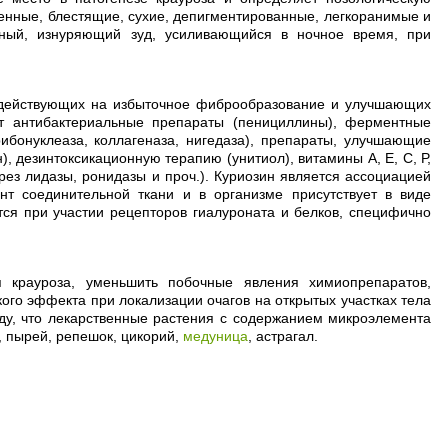
енные, блестящие, сухие, депигментированные, легкоранимые и
ный, изнуряющий зуд, усиливающийся в ночное время, при
оздействующих на избыточное фиброобразование и улучшающих
т антибактериальные препараты (пенициллины), ферментные
рибонуклеаза, коллагеназа, нигедаза), препараты, улучшающие
), дезинтоксикационную терапию (унитиол), витамины А, Е, С, Р,
ез лидазы, ронидазы и проч.). Куриозин является ассоциацией
нт соединительной ткани и в организме присутствует в виде
тся при участии рецепторов гиалуроната и белков, специфично
 крауроза, уменьшить побочные явления химиопрепаратов,
ого эффекта при локализации очагов на открытых участках тела
 виду, что лекарственные растения с содержанием микроэлемента
а, пырей, репешок, цикорий,
медуница
, астрагал.