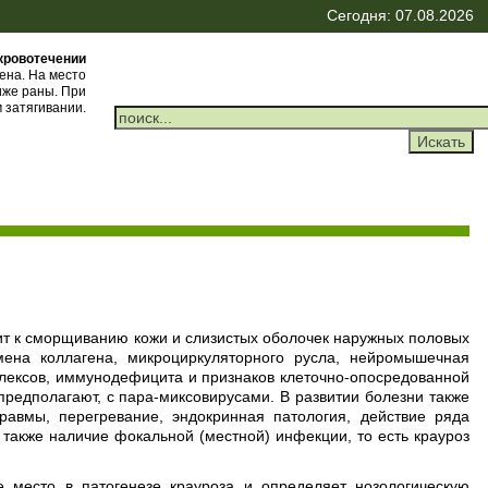
Сегодня: 07.08.2026
кровотечении
ена. На место
иже раны. При
 затягивании.
ит к сморщиванию кожи и слизистых оболочек наружных половых
мена коллагена, микроциркуляторного русла, нейромышечная
лексов, иммунодефицита и признаков клеточно-опосредованной
 предполагают, с пара-миксовирусами. В развитии болезни также
равмы, перегревание, эндокринная патология, действие ряда
а также наличие фокальной (местной) инфекции, то есть крауроз
 место в патогенезе крауроза и определяет нозологическую