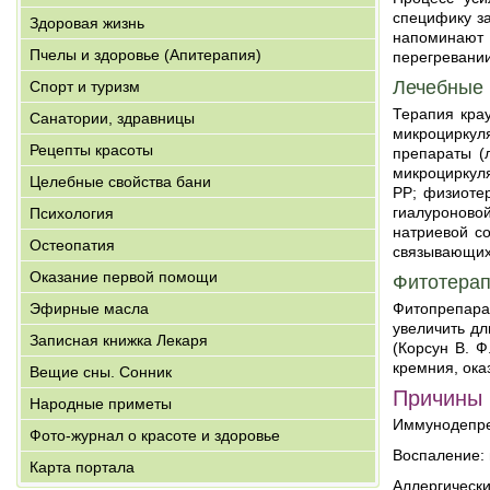
специфику за
Здоровая жизнь
напоминают 
Пчелы и здоровье (Апитерапия)
перегревании
Лечебные
Спорт и туризм
Терапия кра
Санатории, здравницы
микроциркул
Рецепты красоты
препараты (л
микроциркуля
Целебные свойства бани
РР; физиоте
гиалуроново
Психология
натриевой с
Остеопатия
связывающихс
Оказание первой помощи
Фитотера
Эфирные масла
Фитопрепара
увеличить дл
Записная книжка Лекаря
(Корсун В. Ф
кремния, ока
Вещие сны. Сонник
Причины 
Народные приметы
Иммунодепре
Фото-журнал о красоте и здоровье
Воспаление: 
Карта портала
Аллергически