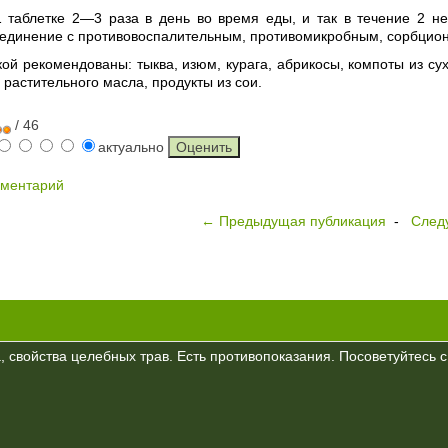
1 таблетке 2—3 раза в день во время еды, и так в течение 2 
оединение с противовоспалительным, противомикробным, сорбцио
ой рекомендованы: тыква, изюм, курага, абрикосы, компоты из су
растительного масла, продукты из сои.
/ 46
актуально
мментарий
← Предыдущая публикация
-
След
 свойства целебных трав. Есть противопоказания. Посоветуйтесь с