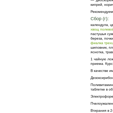
— диоскорея
кипрей, нори
Рекомендуем
Сбор (г):
календула, ц
хвощ полево
пастушья сум
береза, почк
фиалка трех
шиповник, пл
яснотка, трав
1 чайную лож
приема. Кур
В качестве и
Дезоксирибон
Поливитаминн
таблетке в о
Электрофорез
Пчелоужалени
Втирания в 2