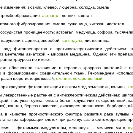
 изменения: зюзник, клевер, люцерна, солодка, хмель
тромбообразование:
астрагал
, донник, каштан
точного фиброзирования: омела, сушеница, хитозан, чистотел
осудистая проницаемость: астрагал, медуница, софора, тысячели
 нарушения: арника, зверобой,
календула
, лиственница
я ряд фитопрепаратов с противосклеротическим действием: п
из центеллы азиатской - мировая медицина. Однако эти препара
ерапии крауроза не имеют.
ески обосновано включение в терапию крауроза растений с 
о в формировании соединительной ткани. Рекомендуем использ
трагал шерстистоцветковый,
окопник лекарственный
.
при краурозе фитоаппликации с соком ягод земляники, калины,
кл
 лекарственные растения с антисклеротическим действием: шипов
цкий, пастушья сумка, омела белая, одуванчик лекарственный, ка
тка), каштан, береза повислая, диоскорея ниппонская, барбарис, ай
за в качестве прогностического фактора развития рака вульвы
этапы трансформации клеток при раке вульвы и фитокоррекцию пр
ссия — фитоиммуномодуляторы, менопауза — мелисса, мята,
пу