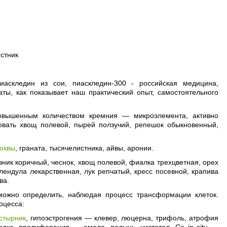
стник
иаскледин из сои, пиаскледин-300 - российская медицина,
ты, как показывает наш практический опыт, самостоятельного
повышенным количеством кремния — микроэлемента, активно
овать хвощ полевой, пырей ползучий, репешок обыкновенный,
юквы
, граната, тысячелистника, айвы, аронии.
ник коричный, чеснок, хвощ полевой, фиалка трехцветная, орех
лендула лекарственная, лук репчатый, кресс посевной, крапива
ва.
 можно определить, наблюдая процесс трансформации клеток.
оцесса:
стырник
, гипоэстрогения — клевер, люцерна, трифоль, атрофия