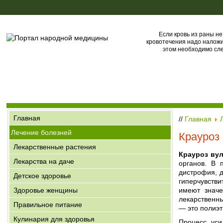
Если кровь из раны не
кровотечения надо наложит
этом необходимо сле
Главная
//
Главная
Лечение болезней
Крауроз
Лекарственные растения
Крауроз ву
Лекарства на даче
органов. В 
дистрофия, 
Детское здоровье
гиперчувстви
Здоровье женщины
имеют значе
лекарственны
Правильное питание
— это полиэт
Кулинария для здоровья
Процесс уси