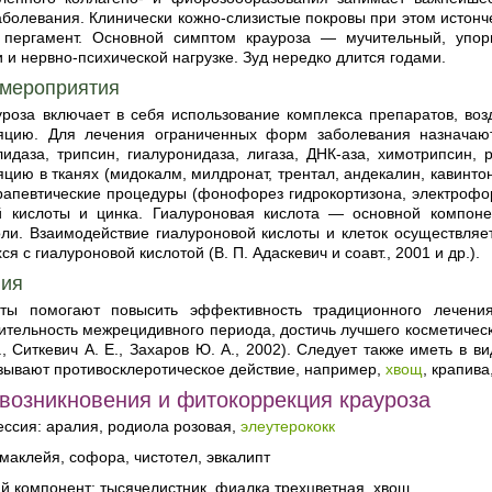
болевания. Клинически кожно-слизистые покровы при этом истонч
пергамент. Основной симптом крауроза — мучительный, упор
 и нервно-психической нагрузке. Зуд нередко длится годами.
 мероприятия
уроза включает в себя использование комплекса препаратов, в
яцию. Для лечения ограниченных форм заболевания назначаю
идаза, трипсин, гиалуронидаза, лигаза, ДНК-аза, химотрипсин, 
цию в тканях (мидокалм, милдронат, трентал, андекалин, кавинтон
рапевтические процедуры (фонофорез гидрокортизона, электрофор
й кислоты и цинка. Гиалуроновая кислота — основной компоне
оли. Взаимодействие гиалуроновой кислоты и клеток осуществляе
я с гиалуроновой кислотой (В. П. Адаскевич и соавт., 2001 и др.).
пия
ты помогают повысить эффективность традиционного лечения
ительность межрецидивного периода, достичь лучшего косметическ
., Ситкевич А. Е., Захаров Ю. А., 2002). Следует также иметь в
зывают противосклеротическое действие, например,
хвощ
, крапив
возникновения и фитокоррекция крауроза
ссия: аралия, родиола розовая,
элеутерококк
маклейя, софора, чистотел, эвкалипт
й компонент: тысячелистник, фиалка трехцветная, хвощ