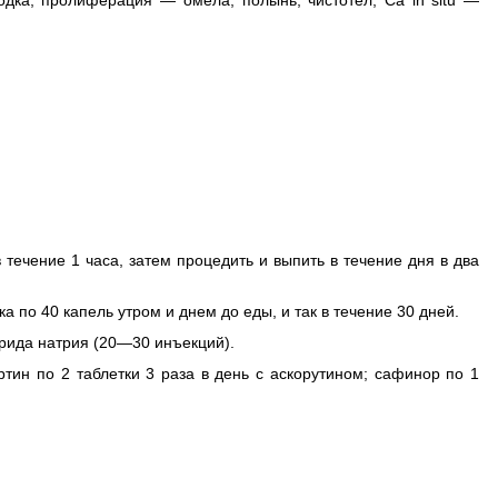
одка, пролиферация — омела, полынь, чистотел, Са in situ —
 течение 1 часа, затем процедить и выпить в течение дня в два
 по 40 капель утром и днем до еды, и так в течение 30 дней.
рида натрия (20—30 инъекций).
тин по 2 таблетки 3 раза в день с аскорутином; сафинор по 1