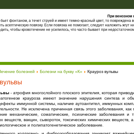
При венозном 
 бьет фонтаном, а течет струей и имеет темно-красный цвет, то повреждена в
ь асептическую повязку. Если повязка не помогает, следует наложить жгут н
дить, чтобы кровотечение не усилилось, что часто бывает при недостаточном
Лечение болезней
Болезни на букву «К»
Крауроз вульвы
 вульвы
львы
- атрофия многослойного плоского эпителия, которая привод
патогенезе крауроза имеют значение нарушения синтеза и об
дефекты иммунной системы, наличие аутоантител, иммунных комп
тельности. Не исключена причинная связь этого заболевания, как
ние механические, соматические, психические заболевания и т
х веществ, вакцин, сывороток, токсических химических веществ, 
иологическое и полипатогенетическое заболевание.
ленного коллагено- и фиброзообразования занимает важнейшее