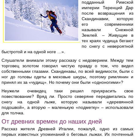
подданный Римской
империи Теренций Дар
после возвращения из
Скандинавии, которую
его современники
называли Снежной
Землей. – Живущие в
тех краях чудища бегают
по снегу с невероятной
быстротой и на одной ноге …».
Слушатели внимали этому рассказу с недоверием. Между тем
торговец золотом говорил чистую правду о том, что видел
собственными глазами. Скандинавы, по всей видимости, были с
ног до головы одеты в меховые шкуры, поэтому римлянин и
принял их за «чудищ». Но почему они были «одноногими»?
Неужели очевидец таки решил приукрасить свое
повествование? Вряд ли. Просто северяне передвигались по
снегу на одной лыже, которую называли «деревянной
подошвой», а вторую – маленькую «подметку» – использовали
для толчка.
От древних времен до наших дней
Рассказ жителя Древней Италии, пожалуй, одно из самых
первых известных упоминаний о беговых лыжах. Их почтенный