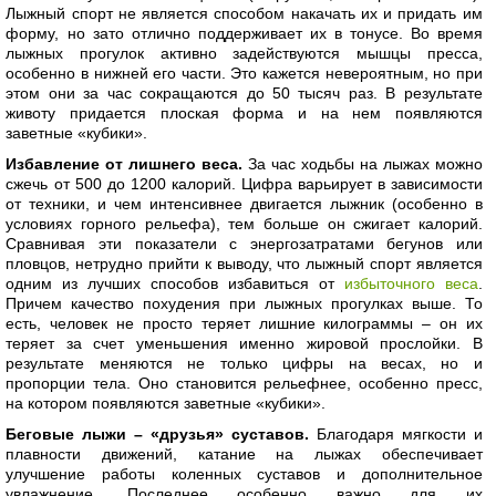
Лыжный спорт не является способом накачать их и придать им
форму, но зато отлично поддерживает их в тонусе. Во время
лыжных прогулок активно задействуются мышцы пресса,
особенно в нижней его части. Это кажется невероятным, но при
этом они за час сокращаются до 50 тысяч раз. В результате
животу придается плоская форма и на нем появляются
заветные «кубики».
Избавление от лишнего веса.
За час ходьбы на лыжах можно
сжечь от 500 до 1200 калорий. Цифра варьирует в зависимости
от техники, и чем интенсивнее двигается лыжник (особенно в
условиях горного рельефа), тем больше он сжигает калорий.
Сравнивая эти показатели с энергозатратами бегунов или
пловцов, нетрудно прийти к выводу, что лыжный спорт является
одним из лучших способов избавиться от
избыточного веса
.
Причем качество похудения при лыжных прогулках выше. То
есть, человек не просто теряет лишние килограммы – он их
теряет за счет уменьшения именно жировой прослойки. В
результате меняются не только цифры на весах, но и
пропорции тела. Оно становится рельефнее, особенно пресс,
на котором появляются заветные «кубики».
Беговые лыжи – «друзья» суставов.
Благодаря мягкости и
плавности движений, катание на лыжах обеспечивает
улучшение работы коленных суставов и дополнительное
увлажнение. Последнее особенно важно для их