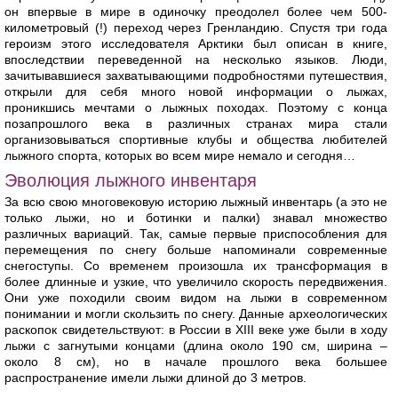
он впервые в мире в одиночку преодолел более чем 500-
километровый (!) переход через Гренландию. Спустя три года
героизм этого исследователя Арктики был описан в книге,
впоследствии переведенной на несколько языков. Люди,
зачитывавшиеся захватывающими подробностями путешествия,
открыли для себя много новой информации о лыжах,
проникшись мечтами о лыжных походах. Поэтому с конца
позапрошлого века в различных странах мира стали
организовываться спортивные клубы и общества любителей
лыжного спорта, которых во всем мире немало и сегодня…
Эволюция лыжного инвентаря
За всю свою многовековую историю лыжный инвентарь (а это не
только лыжи, но и ботинки и палки) знавал множество
различных вариаций. Так, самые первые приспособления для
перемещения по снегу больше напоминали современные
снегоступы. Со временем произошла их трансформация в
более длинные и узкие, что увеличило скорость передвижения.
Они уже походили своим видом на лыжи в современном
понимании и могли скользить по снегу. Данные археологических
раскопок свидетельствуют: в России в XIII веке уже были в ходу
лыжи с загнутыми концами (длина около 190 см, ширина –
около 8 см), но в начале прошлого века большее
распространение имели лыжи длиной до 3 метров.