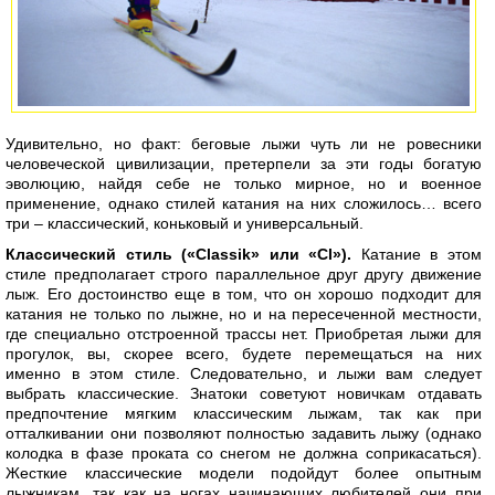
Удивительно, но факт: беговые лыжи чуть ли не ровесники
человеческой цивилизации, претерпели за эти годы богатую
эволюцию, найдя себе не только мирное, но и военное
применение, однако стилей катания на них сложилось… всего
три – классический, коньковый и универсальный.
Классический стиль («Classik» или «Cl»).
Катание в этом
стиле предполагает строго параллельное друг другу движение
лыж. Его достоинство еще в том, что он хорошо подходит для
катания не только по лыжне, но и на пересеченной местности,
где специально отстроенной трассы нет. Приобретая лыжи для
прогулок, вы, скорее всего, будете перемещаться на них
именно в этом стиле. Следовательно, и лыжи вам следует
выбрать классические. Знатоки советуют новичкам отдавать
предпочтение мягким классическим лыжам, так как при
отталкивании они позволяют полностью задавить лыжу (однако
колодка в фазе проката со снегом не должна соприкасаться).
Жесткие классические модели подойдут более опытным
лыжникам, так как на ногах начинающих любителей они при