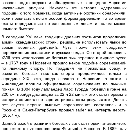
возраст подтверждают и обнаруженные в пещерах Норвегии
наскальные рисунки. Началась же история «деревянных
подошв» с того момента, когда античные охотники обнаружили:
если привязать к ногам особой формы деревяшки, то во время
охоты передвигаться по заснеженным лесам и полям можно
намного быстрее.
В середине XVI века традиции древних охотников продолжили
армии скандинавских стран, решившие использовать лыжи во
время военных действий. Чуть позже этим средством
передвижения оснастили и русских солдат. Со второй половины
XVIII века использование беговых лыж перешло в мирное русло
– в 1767 году в Норвегии прошло некое подобие соревнований
по лыжному спорту. Но традиция не прижилась сразу, и
развитие беговых лыж как спорта продолжилось только в
середине XIX века, когда сначала в Норвегии, а затем в
Финляндии прошли официальные соревнования по лыжным
гонкам. В 1884 году лапландец Ларс Туорда победил в гонке на
220 км, пройдя дистанцию за 22 ч 22 мин, и это стало первым в
истории официально зарегистрированным результатом. Десять
лет спустя первые лыжные соревнования состоялись и в
России: в Санкт-Петербурге прошел забег на четверть версты
(266,7 м).
Важной вехой в развитии беговых лыж стал подвиг знаменитого
норвежского путешественника Фритьофа Нансена. В 1889 году