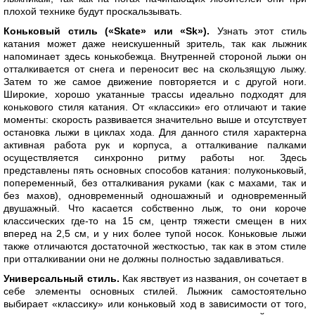
плохой технике будут проскальзывать.
Коньковый стиль («Skate» или «Sk»).
Узнать этот стиль
катания может даже неискушенный зритель, так как лыжник
напоминает здесь конькобежца. Внутренней стороной лыжи он
отталкивается от снега и переносит вес на скользящую лыжу.
Затем то же самое движение повторяется и с другой ноги.
Широкие, хорошо укатанные трассы идеально подходят для
конькового стиля катания. От «классики» его отличают и такие
моменты: скорость развивается значительно выше и отсутствует
остановка лыжи в циклах хода. Для данного стиля характерна
активная работа рук и корпуса, а отталкивание палками
осуществляется синхронно ритму работы ног. Здесь
представлены пять основных способов катания: полуконьковый,
попеременный, без отталкивания руками (как с махами, так и
без махов), одновременный одношажный и одновременный
двушажный. Что касается собственно лыж, то они короче
классических где-то на 15 см, центр тяжести смещен в них
вперед на 2,5 см, и у них более тупой носок. Коньковые лыжи
также отличаются достаточной жесткостью, так как в этом стиле
при отталкивании они не должны полностью задавливаться.
Универсальный стиль.
Как явствует из названия, он сочетает в
себе элементы основных стилей. Лыжник самостоятельно
выбирает «классику» или коньковый ход в зависимости от того,