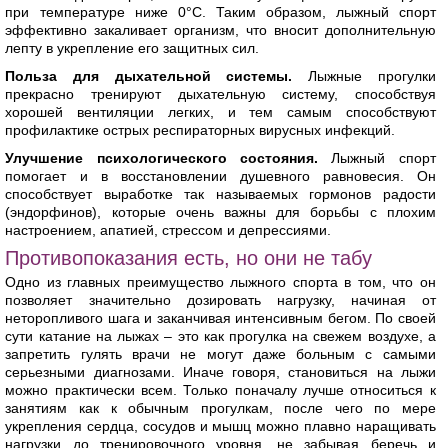
при температуре ниже 0°C. Таким образом, лыжный спорт
эффективно закаливает организм, что вносит дополнительную
лепту в укрепление его защитных сил.
Польза для дыхательной системы.
Лыжные прогулки
прекрасно тренируют дыхательную систему, способствуя
хорошей вентиляции легких, и тем самым способствуют
профилактике острых респираторных вирусных инфекций.
Улучшение психологического состояния.
Лыжный спорт
помогает и в восстановлении душевного равновесия. Он
способствует выработке так называемых гормонов радости
(эндорфинов), которые очень важны для борьбы с плохим
настроением, апатией, стрессом и депрессиями.
Противопоказания есть, но они не табу
Одно из главных преимущество лыжного спорта в том, что он
позволяет значительно дозировать нагрузку, начиная от
неторопливого шага и заканчивая интенсивным бегом. По своей
сути катание на лыжах – это как прогулка на свежем воздухе, а
запретить гулять врачи не могут даже больным с самыми
серьезными диагнозами. Иначе говоря, становиться на лыжи
можно практически всем. Только поначалу лучше относиться к
занятиям как к обычным прогулкам, после чего по мере
укрепления сердца, сосудов и мышц можно плавно наращивать
нагрузки до тренировочного уровня, не забывая беречь и