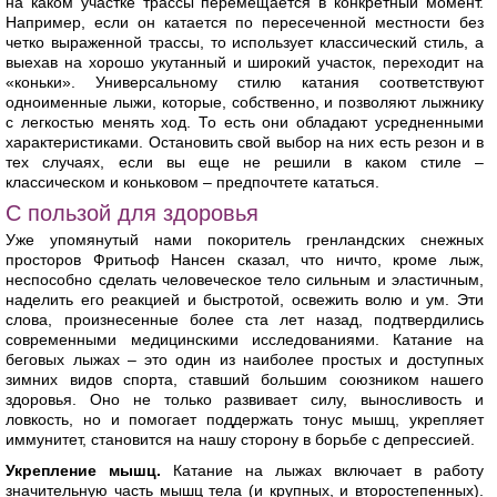
на каком участке трассы перемещается в конкретный момент.
Например, если он катается по пересеченной местности без
четко выраженной трассы, то использует классический стиль, а
выехав на хорошо укутанный и широкий участок, переходит на
«коньки». Универсальному стилю катания соответствуют
одноименные лыжи, которые, собственно, и позволяют лыжнику
с легкостью менять ход. То есть они обладают усредненными
характеристиками. Остановить свой выбор на них есть резон и в
тех случаях, если вы еще не решили в каком стиле –
классическом и коньковом – предпочтете кататься.
С пользой для здоровья
Уже упомянутый нами покоритель гренландских снежных
просторов Фритьоф Нансен сказал, что ничто, кроме лыж,
неспособно сделать человеческое тело сильным и эластичным,
наделить его реакцией и быстротой, освежить волю и ум. Эти
слова, произнесенные более ста лет назад, подтвердились
современными медицинскими исследованиями. Катание на
беговых лыжах – это один из наиболее простых и доступных
зимних видов спорта, ставший большим союзником нашего
здоровья. Оно не только развивает силу, выносливость и
ловкость, но и помогает поддержать тонус мышц, укрепляет
иммунитет, становится на нашу сторону в борьбе с депрессией.
Укрепление мышц.
Катание на лыжах включает в работу
значительную часть мышц тела (и крупных, и второстепенных).