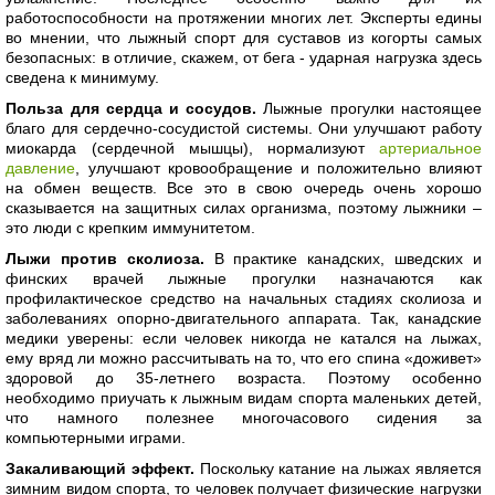
работоспособности на протяжении многих лет. Эксперты едины
во мнении, что лыжный спорт для суставов из когорты самых
безопасных: в отличие, скажем, от бега - ударная нагрузка здесь
сведена к минимуму.
Польза для сердца и сосудов.
Лыжные прогулки настоящее
благо для сердечно-сосудистой системы. Они улучшают работу
миокарда (сердечной мышцы), нормализуют
артериальное
давление
, улучшают кровообращение и положительно влияют
на обмен веществ. Все это в свою очередь очень хорошо
сказывается на защитных силах организма, поэтому лыжники –
это люди с крепким иммунитетом.
Лыжи против сколиоза.
В практике канадских, шведских и
финских врачей лыжные прогулки назначаются как
профилактическое средство на начальных стадиях сколиоза и
заболеваниях опорно-двигательного аппарата. Так, канадские
медики уверены: если человек никогда не катался на лыжах,
ему вряд ли можно рассчитывать на то, что его спина «доживет»
здоровой до 35-летнего возраста. Поэтому особенно
необходимо приучать к лыжным видам спорта маленьких детей,
что намного полезнее многочасового сидения за
компьютерными играми.
Закаливающий эффект.
Поскольку катание на лыжах является
зимним видом спорта, то человек получает физические нагрузки