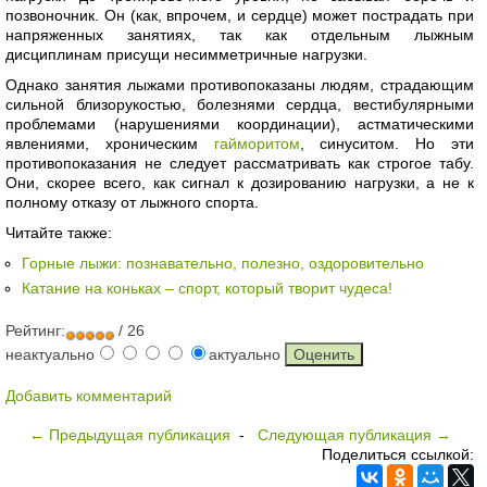
позвоночник. Он (как, впрочем, и сердце) может пострадать при
напряженных занятиях, так как отдельным лыжным
дисциплинам присущи несимметричные нагрузки.
Однако занятия лыжами противопоказаны людям, страдающим
сильной близорукостью, болезнями сердца, вестибулярными
проблемами (нарушениями координации), астматическими
явлениями, хроническим
гайморитом
, синуситом. Но эти
противопоказания не следует рассматривать как строгое табу.
Они, скорее всего, как сигнал к дозированию нагрузки, а не к
полному отказу от лыжного спорта.
Читайте также:
Горные лыжи: познавательно, полезно, оздоровительно
Катание на коньках – спорт, который творит чудеса!
Рейтинг:
/ 26
неактуально
актуально
Добавить комментарий
← Предыдущая публикация
-
Следующая публикация →
Поделиться ссылкой: