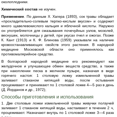
околоплодники.
Химический состав
не изучен.
Применение
. По данным X. Хагера (1893), сок травы обладает
«прохладительно-солевым терпко-кислым вкусом» и содержит
много щавелевокислого кальция и яблочной кислоты. Наружно
он употребляется для смазывания почечуйных узлов, мозолей,
веснушек, молочницы у детей, при укусах пчел и ожогах. Позже
К. Кант (1913) и К. Ф. Блинова (1959) указывали на наличие
кровоостанавливающих свойств этого растения. В народной
медицине Московской области оно применялось как
противомалярийное средство.
В болгарской народной медицине его рекомендуют как
желудочное и улучшающее обмен веществ средство, а также
при накоплении песка в желчном пузыре, назначая в виде
горячего настоя: 1 столовую ложку измельченной травы
заливают стаканом кипящей воды, после остывания
процеживают и принимают по 1 столовой ложке 4—5 раз в день
(Д. Йорданов и др., 1972);
Способы приготовления и использования
1. Две столовые ложки измельченной травы живучки ползучей
заливают 1 стаканом кипящей воды, настаивают в течение 2 ч,
процеживают. Назначают внутрь по 1 столовой ложке 3—4 раза