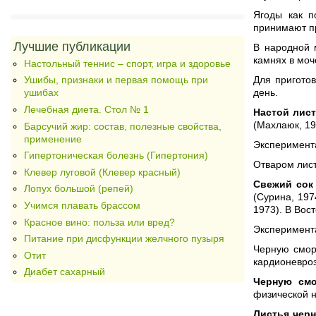
Ягоды как п
принимают 
Лучшие публикации
В народной 
камнях в моч
Настольный теннис – спорт, игра и здоровье
Для приготов
Ушибы, признаки и первая помощь при
день.
ушибах
Лечебная диета. Стол № 1
Настой лис
(Махлаюк, 19
Барсучий жир: состав, полезные свойства,
применение
Эксперимента
Гипертоническая болезнь (Гипертония)
Отваром лист
Клевер луговой (Клевер красный)
Свежий сок
Лопух большой (репей)
(Сурина, 197
Учимся плавать брассом
1973). В Вос
Красное вино: польза или вред?
Эксперимента
Питание при дисфункции желчного пузыря
Черную смор
Отит
кардионевроз
Диабет сахарный
Черную см
физической н
Листья чер