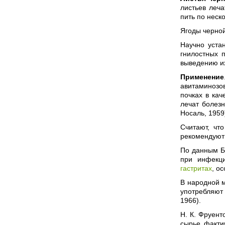
листьев леча
пить по неск
Ягоды черно
Научно уста
гнилостных п
выведению их
Применение
авитаминозо
почках в кач
лечат болезн
Носаль, 1959
Считают, чт
рекомендуют
По данным Б.
при инфекци
гастритах
, о
В народной м
употребляют 
1966).
Н. К. Фруент
сырье факти