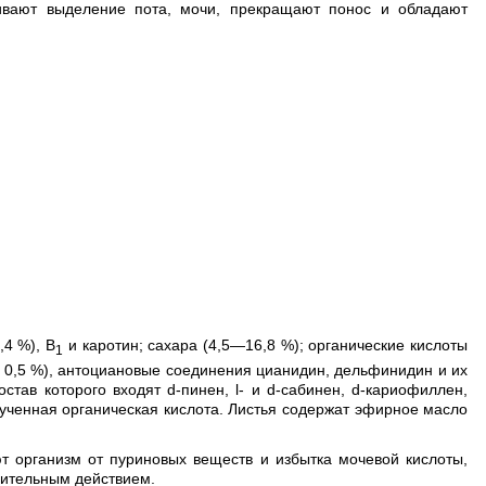
ливают выделение пота, мочи, прекращают понос и обладают
,4 %), В
и каротин; сахара (4,5—16,8 %); органические кислоты
1
 0,5 %), антоциановые соединения цианидин, дельфинидин и их
став которого входят d-пинен, l- и d-cабинен, d-кариофиллен,
ученная органическая кислота. Листья содержат эфирное масло
 организм от пуриновых веществ и избытка мочевой кислоты,
лительным действием.