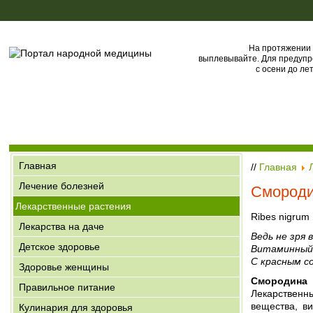
На протяжении 
выплевывайте. Для предупр
с осени до ле
Главная
//
Главная
Лечение болезней
Смороди
Лекарственные растения
Ribes nigrum 
Лекарства на даче
Ведь не зря 
Детское здоровье
Витаминный
С красным с
Здоровье женщины
Смородина 
Правильное питание
Лекарственны
вещества, в
Кулинария для здоровья