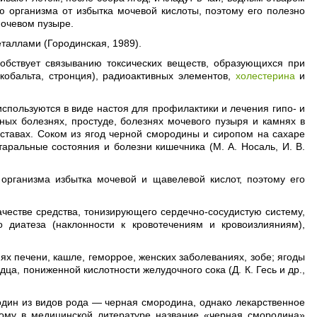
 организма от избытка мочевой кислоты, поэтому его полезно
мочевом пузыре.
аллами (Городинская, 1989).
собствует связыванию токсических веществ, образующихся при
 кобальта, стронция), радиоактивных элементов,
холестерина
и
спользуются в виде настоя для профилактики и лечения гипо- и
ных болезнях, простуде, болезнях мочевого пузыря и камнях в
суставах. Соком из ягод черной смородины и сиропом на сахаре
таральные состояния и болезни кишечника (М. А. Носаль, И. В.
 организма избытка мочевой и щавелевой кислот, поэтому его
качестве средства, тонизирующего сердечно-сосудистую систему,
 диатеза (наклонности к кровотечениям и кровоизлияниям),
х печени, кашле, геморрое, женских заболеваниях, зобе; ягоды
ца, пониженной кислотности желудочного сока (Д. К. Гесь и др.,
 один из видов рода — черная смородина, однако лекарственное
этому в медицинской литературе название «черная смородина»