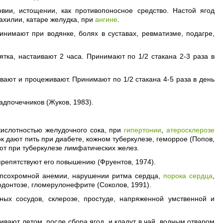
вии, истощении, как противопоносное средство. Настой ягод
 ахилии, катаре желудка, при
ангине
.
нимают при водянке, болях в суставах, ревматизме, подагре,
тка, настаивают 2 часа. Принимают по 1/2 стакана 2-3 раза в
ивают и процеживают. Принимают по 1/2 стакана 4-5 раза в день
дпочечников (Жуков, 1983).
кислотностью желудочного сока, при
гипертонии
,
атеросклерозе
ок дают пить при диабете, кожном туберкулезе, геморрое (Попов,
ют при туберкулезе лимфатических желез.
препятствуют его повышению (Фруентов, 1974).
ипсохромной анемии, нарушении ритма сердца,
порока сердца
,
донтозе, гломерулонефрите (Соколов, 1991).
ных сосудов, склерозе, простуде, напряженной умственной и
ивают летом, после сбора ягод, и кладут в чай, водным отваром