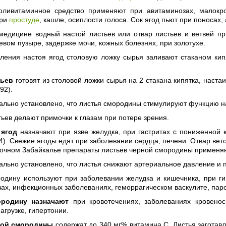
оливитаминное средство применяют при авитаминозах, малокро
при
простуде
, кашле, осиплости голоса. Сок ягод пьют при поносах,
медицине водный настой листьев или отвар листьев и ветвей при
евом пузыре, задержке мочи, кожных болезнях, при золотухе.
ления настоя ягод столовую ложку сырья заливают стаканом кипя
тьев
готовят из столовой ложки сырья на 2 стакана кипятка, наста
92).
льно установлено, что листья смородины стимулируют функцию на
ьев делают примочки к глазам при потере зрения.
 ягод
назначают при язве желудка, при гастритах с пониженной 
4). Свежие ягоды едят при заболевании сердца, печени. Отвар вет
точном Забайкалье препараты листьев черной смородины применя
льно установлено, что листья снижают артериальное давление и 
одину используют при заболевании желудка и кишечника, при г
ах, инфекционных заболеваниях, геморрагическом васкулите, паро
ородину назначают
при кровотечениях, заболеваниях кровенос
агрузке, гипертонии.
ной смородины
содержат до 340 мг% витамина С. Листья заготавл