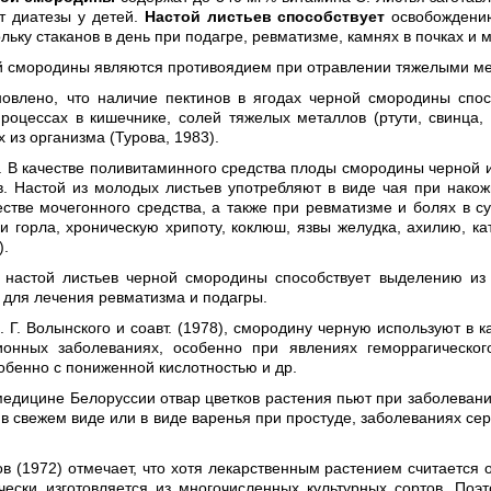
т диатезы у детей.
Настой листьев способствует
освобождению
ольку стаканов в день при подагре, ревматизме, камнях в почках и 
й смородины являются противоядием при отравлении тяжелыми мет
новлено, что наличие пектинов в ягодах черной смородины спо
роцессах в кишечнике, солей тяжелых металлов (ртути, свинца,
 из организма (Турова, 1983).
. В качестве поливитаминного средства плоды смородины черной и
в. Настой из молодых листьев употребляют в виде чая при накож
естве мочегонного средства, а также при ревматизме и болях в 
и горла, хроническую хрипоту, коклюш, язвы желудка, ахилию, ка
).
о настой листьев черной смородины способствует выделению из
 для лечения ревматизма и подагры.
 Г. Волынского и соавт. (1978), смородину черную используют в 
онных заболеваниях, особенно при явлениях геморрагического
собенно с пониженной кислотностью и др.
едицине Белоруссии отвар цветков растения пьют при заболевания
в свежем виде или в виде варенья при простуде, заболеваниях серд
ов (1972) отмечает, что хотя лекарственным растением считается
чески изготовляется из многочисленных культурных сортов. По