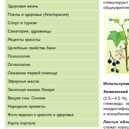
стимулируют
Здоровая жизнь
общеукрепля
Пчелы и здоровье (Апитерапия)
Спорт и туризм
Санатории, здравницы
Рецепты красоты
Целебные свойства бани
Психология
Остеопатия
Оказание первой помощи
Эфирные масла
Используем
Записная книжка Лекаря
Химический
Вещие сны. Сонник
(2,5—4,5 %),
гликозиды; к
Народные приметы
неидентифиц
и аскорбинов
Фото-журнал о красоте и здоровье
Листья обл
Карта портала
служат хоро