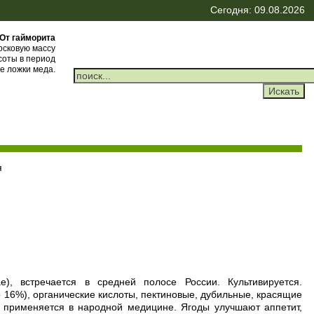
Сегодня: 09.08.2026
От гайморита
осковую массу
соты в период
ые ложки меда.
я
), встречается в средней полосе России. Культивируется.
о 16%), органические кислоты, пектиновые, дубильные, красящие
 применяется в народной медицине. Ягоды улучшают аппетит,