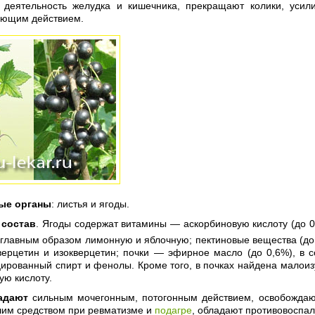
 деятельность желудка и кишечника, прекращают колики, уси
ющим действием.
ые органы
: листья и ягоды.
 состав
. Ягоды содержат витамины — аскорбиновую кислоту (до 0
 главным образом лимонную и яблочную; пектиновые вещества (до
верцетин и изокверцетин; почки — эфирное масло (до 0,6%), в со
ированный спирт и фенолы. Кроме того, в почках найдена малоиз
ую кислоту.
адают
сильным мочегонным, потогонным действием, освобождают
шим средством при ревматизме и
подагре
, обладают противовоспа