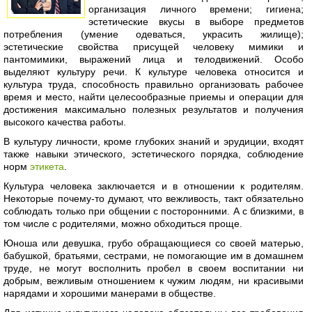
организация личного времени; гигиена;
эстетические вкусы в выборе предметов
потребления (умение одеваться, украсить жилище);
эстетические свойства присущей человеку мимики и
пантомимики, выражений лица и телодвижений. Особо
выделяют культуру речи. К культуре человека относится и
культура труда, способность правильно организовать рабочее
время и место, найти целесообразные приемы и операции для
достижения максимально полезных результатов и получения
высокого качества работы.
В культуру личности, кроме глубоких знаний и эрудиции, входят
также навыки этического, эстетического порядка, соблюдение
норм
этикета
.
Культура человека заключается и в отношении к родителям.
Некоторые почему-то думают, что вежливость, такт обязательно
соблюдать только при общении с посторонними. А с близкими, в
том числе с родителями, можно обходиться проще.
Юноша или девушка, грубо обращающиеся со своей матерью,
бабушкой, братьями, сестрами, не помогающие им в домашнем
труде, не могут восполнить пробел в своем воспитании ни
добрым, вежливым отношением к чужим людям, ни красивыми
нарядами и хорошими манерами в обществе.