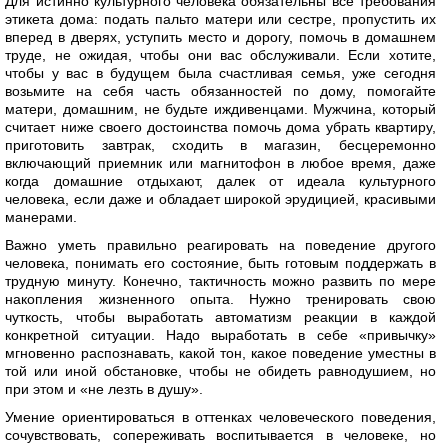
Для истинно культурного человека обязательны все требования
этикета дома: подать пальто матери или сестре, пропустить их
вперед в дверях, уступить место и дорогу, помочь в домашнем
труде, не ожидая, чтобы они вас обслуживали. Если хотите,
чтобы у вас в будущем была счастливая семья, уже сегодня
возьмите на себя часть обязанностей по дому, помогайте
матери, домашним, не будьте иждивенцами. Мужчина, который
считает ниже своего достоинства помочь дома убрать квартиру,
приготовить завтрак, сходить в магазин, бесцеремонно
включающий приемник или магнитофон в любое время, даже
когда домашние отдыхают, далек от идеала культурного
человека, если даже и обладает широкой эрудицией, красивыми
манерами.
Важно уметь правильно реагировать на поведение другого
человека, понимать его состояние, быть готовым поддержать в
трудную минуту. Конечно, тактичность можно развить по мере
накопления жизненного опыта. Нужно тренировать свою
чуткость, чтобы выработать автоматизм реакции в каждой
конкретной ситуации. Надо выработать в себе «привычку»
мгновенно распознавать, какой тон, какое поведение уместны в
той или иной обстановке, чтобы не обидеть равнодушием, но
при этом и «не лезть в душу».
Умение ориентироваться в оттенках человеческого поведения,
сочувствовать, сопереживать воспитывается в человеке, но