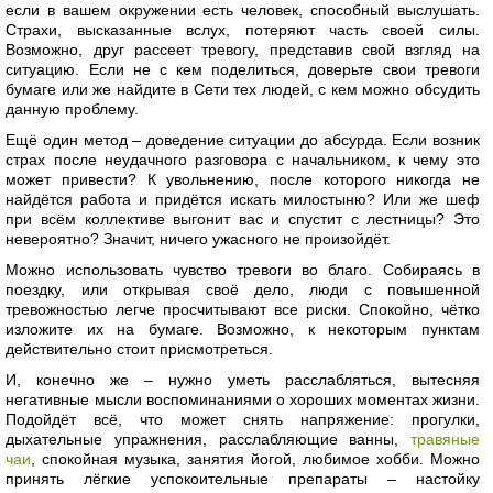
если в вашем окружении есть человек, способный выслушать.
Страхи, высказанные вслух, потеряют часть своей силы.
Возможно, друг рассеет тревогу, представив свой взгляд на
ситуацию. Если не с кем поделиться, доверьте свои тревоги
бумаге или же найдите в Сети тех людей, с кем можно обсудить
данную проблему.
Ещё один метод – доведение ситуации до абсурда. Если возник
страх после неудачного разговора с начальником, к чему это
может привести? К увольнению, после которого никогда не
найдётся работа и придётся искать милостыню? Или же шеф
при всём коллективе выгонит вас и спустит с лестницы? Это
невероятно? Значит, ничего ужасного не произойдёт.
Можно использовать чувство тревоги во благо. Собираясь в
поездку, или открывая своё дело, люди с повышенной
тревожностью легче просчитывают все риски. Спокойно, чётко
изложите их на бумаге. Возможно, к некоторым пунктам
действительно стоит присмотреться.
И, конечно же – нужно уметь расслабляться, вытесняя
негативные мысли воспоминаниями о хороших моментах жизни.
Подойдёт всё, что может снять напряжение: прогулки,
дыхательные упражнения, расслабляющие ванны,
травяные
чаи
, спокойная музыка, занятия йогой, любимое хобби. Можно
принять лёгкие успокоительные препараты – настойку