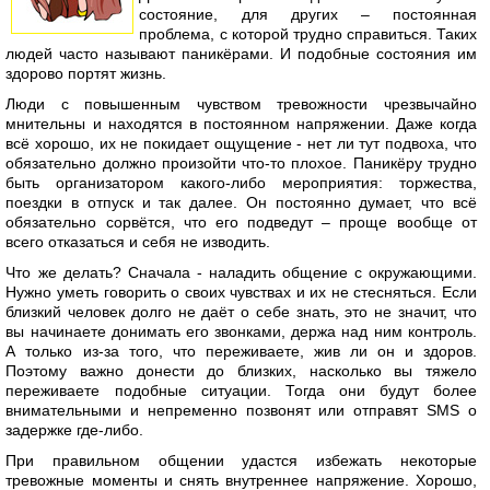
состояние, для других – постоянная
проблема, с которой трудно справиться. Таких
людей часто называют паникёрами. И подобные состояния им
здорово портят жизнь.
Люди с повышенным чувством тревожности чрезвычайно
мнительны и находятся в постоянном напряжении. Даже когда
всё хорошо, их не покидает ощущение - нет ли тут подвоха, что
обязательно должно произойти что-то плохое. Паникёру трудно
быть организатором какого-либо мероприятия: торжества,
поездки в отпуск и так далее. Он постоянно думает, что всё
обязательно сорвётся, что его подведут – проще вообще от
всего отказаться и себя не изводить.
Что же делать? Сначала - наладить общение с окружающими.
Нужно уметь говорить о своих чувствах и их не стесняться. Если
близкий человек долго не даёт о себе знать, это не значит, что
вы начинаете донимать его звонками, держа над ним контроль.
А только из-за того, что переживаете, жив ли он и здоров.
Поэтому важно донести до близких, насколько вы тяжело
переживаете подобные ситуации. Тогда они будут более
внимательными и непременно позвонят или отправят SMS о
задержке где-либо.
При правильном общении удастся избежать некоторые
тревожные моменты и снять внутреннее напряжение. Хорошо,