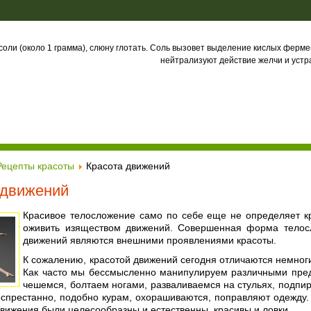
соли (около 1 грамма), слюну глотать. Соль вызовет выделение кислых ферме
нейтрализуют действие желчи и уст
Рецепты красоты
Красота движений
 движений
Красивое телосложение само по себе еще не определяет к
оживить изяществом движений. Совершенная форма телосл
движений являются внешними проявлениями красоты.
К сожалению, красотой движений сегодня отличаются немноги
Как часто мы бессмысленно манипулируем различными пред
чешемся, болтаем ногами, разваливаемся на стульях, подпир
еспрестанно, подобно курам, охорашиваются, поправляют одежду. 
вижения были целесообразны и естественны, красивы и ловки.