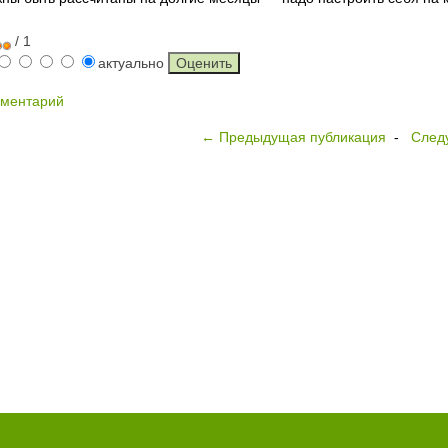
/ 1
актуально
мментарий
← Предыдущая публикация
-
След