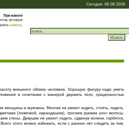
Сегодня: 06.08.2026
При изжоге
нтов, которые
изжогу
ранять
.
расоту внешнего облика человека. Хорошую фигуру надо уметь
ожения в сочетании с манерой держать тело, грациозностью
е женщины и мужчины. Многие не умеют ходить, стоять, сидеть.
метами (ложечкой, карандашом), трогаем руками ухо» волосы,
аем стены. Девушки не умеют сидеть, сдвинув колени, горбятся,
Всего этого можно избежать, если с ранних лет следить за тем,