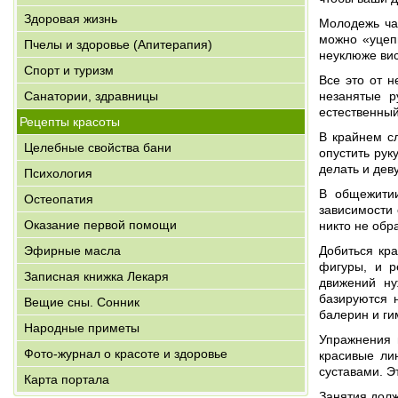
Здоровая жизнь
Молодежь час
можно «уцепи
Пчелы и здоровье (Апитерапия)
неуклюже вис
Спорт и туризм
Все это от н
Санатории, здравницы
незанятые р
естественный
Рецепты красоты
В крайнем с
Целебные свойства бани
опустить рук
делать и де
Психология
В общежитии
Остеопатия
зависимости 
Оказание первой помощи
никто не обр
Эфирные масла
Добиться кр
фигуры, и р
Записная книжка Лекаря
движений ну
базируются 
Вещие сны. Сонник
балерин и ги
Народные приметы
Упражнения 
Фото-журнал о красоте и здоровье
красивые ли
суставами. Э
Карта портала
Занятия долж