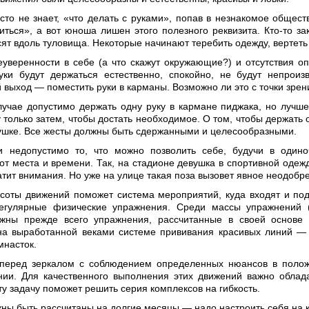
то не знает, «что делать с руками», попав в незнакомое обществ
ться», а вот юноша лишен этого полезного реквизита. Кто-то зак
ят вдоль туловища. Некоторые начинают теребить одежду, вертеть п
еуверенности в себе (а что скажут окружающие?) и отсутствия о
уки будут держаться естественно, спокойно, не будут непрои
 выход — поместить руки в карманы. Возможно ли это с точки зре
лучае допустимо держать одну руку в кармане пиджака, но лучше
у только затем, чтобы достать необходимое. О том, чтобы держать 
вушке. Все жесты должны быть сдержанными и целесообразными.
 недопустимо то, что можно позволить себе, будучи в одино
от места и времени. Так, на стадионе девушка в спортивной одежд
атит внимания. Но уже на улице такая поза вызовет явное неодобр
асоты движений поможет система мероприятий, куда входят и под
егулярные физические упражнения. Среди массы упражнений (
жны прежде всего упражнения, рассчитанные в своей основе 
на выработанной веками системе прививания красивых линий — к
мнасток.
перед зеркалом с соблюдением определенных нюансов в положен
нии. Для качественного выполнения этих движений важно обла
ту задачу поможет решить серия комплексов на гибкость.
ны быть рассчитаны на долгие месяцы — надо настроить себя на 