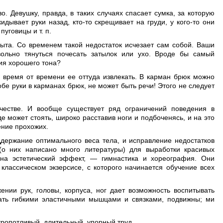
о. Девушку, правда, в таких случаях спасает сумка, за которую
идывает руки назад, кто-то скрещивает на груди, у кого-то они
уговицы и т. п.
пыта. Со временем такой недостаток исчезает сам собой. Ваши
звольно тянуться почесать затылок или ухо. Вроде бы самый
ния хорошего тона?
 время от времени ее оттуда извлекать. В карман брюк можно
обе руки в карманах брюк, не может быть речи! Этого не следует
честве. И вообще существует ряд ограничений поведения в
е может стоять, широко расставив ноги и подбоченясь, и на это
ение прохожих.
держание оптимального веса тела, и исправление недостатков
о них написано много литературы) для выработки красивых
на эстетический эффект, — гимнастика и хореография. Они
лассическом экзерсисе, с которого начинается обучение всех
ии рук, головы, корпуса, ног дает возможность воспитывать
дать гибкими эластичными мышцами и связками, подвижны; ми
кропотливый, длительный, упорный труд.