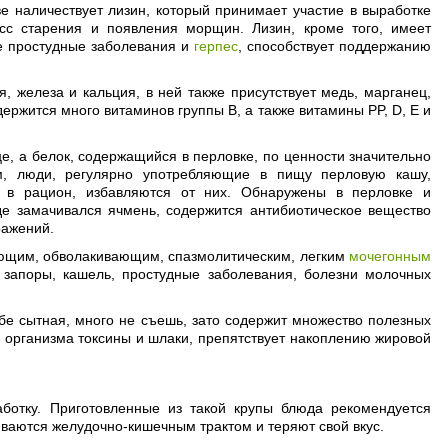
е наличествует лизин, который принимает участие в выработке
есс старения и появления морщин. Лизин, кроме того, имеет
е простудные заболевания и
герпес
, способствует поддержанию
 железа и кальция, в ней также присутствует медь, марганец,
держится много витаминов группы В, а также витамины PP, D, E и
це, а белок, содержащийся в перловке, по ценности значительно
ям, люди, регулярно употребляющие в пищу перловую кашу,
е в рацион, избавляются от них. Обнаружены в перловке и
де замачивался ячмень, содержится антибиотическое вещество
ражений.
чающим, обволакивающим, спазмолитическим, легким
мочегонным
запоры, кашель, простудные заболевания, болезни молочных
бе сытная, много не съешь, зато содержит множество полезных
из организма токсины и шлаки, препятствует накоплению жировой
ботку. Приготовленные из такой крупы блюда рекомендуется
иваются желудочно-кишечным трактом и теряют свой вкус.