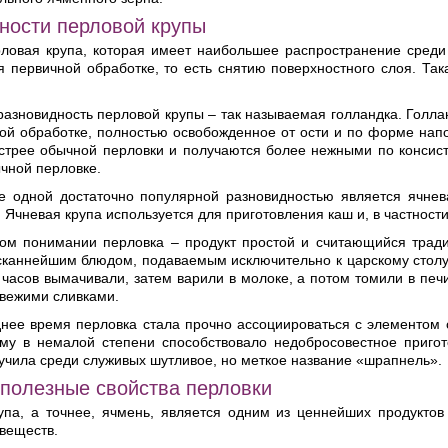
ности перловой крупы
ловая крупа, которая имеет наибольшее распространение среди 
 первичной обработке, то есть снятию поверхностного слоя. Так
зновидность перловой крупы – так называемая голландка. Голлан
кой обработке, полностью освобожденное от ости и по форме нап
ыстрее обычной перловки и получаются более нежными по консист
чной перловке.
е одной достаточно популярной разновидностью является ячнева
 Ячневая крупа используется для приготовления каш и, в частност
ом понимании перловка – продукт простой и считающийся тради
сканнейшим блюдом, подаваемым исключительно к царскому столу.
 часов вымачивали, затем варили в молоке, а потом томили в печ
свежими сливками.
днее время перловка стала прочно ассоциироваться с элементом 
ему в немалой степени способствовало недобросовестное приго
учила среди служивых шутливое, но меткое название «шрапнель».
 полезные свойства перловки
упа, а точнее, ячмень, является одним из ценнейших продукто
веществ.