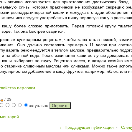
ень активно используется для приготовления диетических блюд.
хмальную слизь, которая практически не возбуждает секрецию ж
езни двенадцатиперстной кишки и желудка в стадии обострения, п
 кишечника следует употреблять в пищу перловую кашу в рассыпча
 кашу более сложно приготовить. Перед готовкой крупу тщате
 воде. Так она быстрее сварится.
аринным кулинарным рецептам, чтобы каша стала нежной, замачи
ивания. Оно должно составлять примерно 11 часов при соотн
пу варить рекомендуется в теплом молоке, предварительно подогр
 и на обычной воде. После закипания каши ее лучше доваривать н
я каши выбирают по вкусу. Рецептов масса, и каждая хозяйка им
о старинке сливочным маслом или сливками. Можно также использ
опулярностью добавление в кашу фруктов, например, яблок, или я
свойства перловки
/ 29
актуально
мментарий
← Предыдущая публикация
-
След