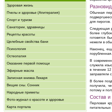
Здоровая жизнь
Разновид
Пчелы и здоровье (Апитерапия)
Обычная пер
подвергшееся
Спорт и туризм
для пирогов.
Санатории, здравницы
Следующая ра
более глубо
Рецепты красоты
готовятся б
Целебные свойства бани
нежели в обы
Психология
Наконец, ещ
порубленная.
Остеопатия
В современн
Оказание первой помощи
служила изы
в течение 12
Эфирные масла
заправляли 
Записная книжка Лекаря
В более поз
Вещие сны. Сонник
получила, ч
потому и пол
Народные приметы
Состав и
Фото-журнал о красоте и здоровье
Перловая кр
Карта портала
питательных 