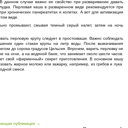
 В данном случае важно ее свойство при разваривании давать
елудка. Перловая каша в разваренном виде рекомендуется при
ри хронических панкреатитах и колитах. А вот для активизации
том виде.
льно промывают, смывая темный серый налет, затем на ночь
вать перловую крупу следует в простокваше. Важно соблюдать
ошении один стакан крупы на литр воды. После вымачивания
етом до сорока градусов Цельсия. Впрочем, варить перловку не
е на огне, а на водяной бане, что занимает около шести часов.
еет свой «фирменный» секрет приготовления. В основном кашу
овать жирное молоко или зажарку, например, из грибов и лука.
годной смеси.
ующая публикация →