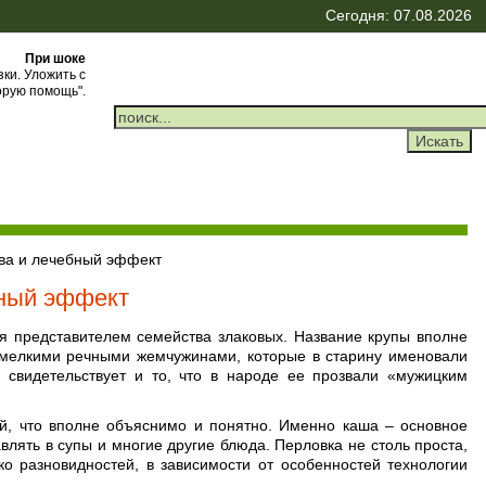
Сегодня: 07.08.2026
При шоке
зки. Уложить с
орую помощь".
тва и лечебный эффект
бный эффект
я представителем семейства злаковых. Название крупы вполне
с мелкими речными жемчужинами, которые в старину именовали
 свидетельствует и то, что в народе ее прозвали «мужицким
ей, что вполне объяснимо и понятно. Именно каша – основное
влять в супы и многие другие блюда. Перловка не столь проста,
ко разновидностей, в зависимости от особенностей технологии