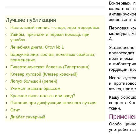
Во-первых, п
коллагена, 
антивирусно
Лучшие публикации
здоровья и 
Настольный теннис – спорт, игра и здоровье
Перловая кру
молибден, ко
Ушибы, признаки и первая помощь при
А.
ушибах
Лечебная диета. Стол № 1
Установлено,
превосходит
Барсучий жир: состав, полезные свойства,
практически
применение
антибактери
Гипертоническая болезнь (Гипертония)
гордецин, пр
Клевер луговой (Клевер красный)
Используется
Лопух большой (репей)
и противово
Учимся плавать брассом
желез, приме
Красное вино: польза или вред?
Кашу хорошо 
веществ. К т
Питание при дисфункции желчного пузыря
ткани.
Отит
Применен
Диабет сахарный
Особо ценно
употреблять 