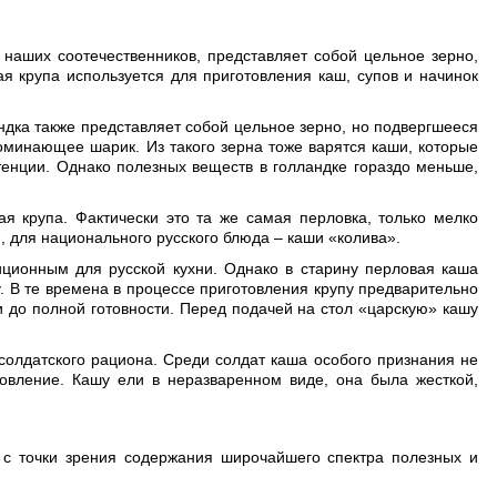
наших соотечественников, представляет собой цельное зерно,
ая крупа используется для приготовления каш, супов и начинок
дка также представляет собой цельное зерно, но подвергшееся
оминающее шарик. Из такого зерна тоже варятся каши, которые
енции. Однако полезных веществ в голландке гораздо меньше,
я крупа. Фактически это та же самая перловка, только мелко
и, для национального русского блюда – каши «колива».
ционным для русской кухни. Однако в старину перловая каша
 В те времена в процессе приготовления крупу предварительно
и до полной готовности. Перед подачей на стол «царскую» кашу
солдатского рациона. Среди солдат каша особого признания не
товление. Кашу ели в неразваренном виде, она была жесткой,
в с точки зрения содержания широчайшего спектра полезных и