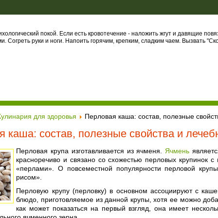
ихологический покой. Если есть кровотечение - наложить жгут и давящие повя
. Согреть руки и ноги. Напоить горячим, крепким, сладким чаем. Вызвать "Ск
Кулинария для здоровья
Перловая каша: состав, полезные свойс
я каша: состав, полезные свойства и лече
Перловая крупа изготавливается из ячменя.
Ячмень
являетс
красноречиво и связано со схожестью перловых крупинок 
«перлами». О повсеместной популярности перловой крупы
рисом».
Перловую крупу (перловку) в основном ассоциируют с каш
блюдо, приготовляемое из данной крупы, хотя ее можно доба
как может показаться на первый взгляд, она имеет несколь
льного ячменного зерна.