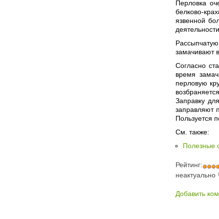
Перловка оч
белково-кра
язвенной бол
деятельности
Рассыпчатую
замачивают в
Согласно ст
время замач
перловую кру
возбраняется
Заправку дл
заправляют п
Пользуется п
См. также:
Полезные 
Рейтинг:
неактуально
Добавить ко