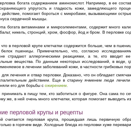
ерловка богата содержанием аминокислот. Например, в ее состав
сохраняющего упругость и гладкость кожи, замедляющего проц
е действие, помогает бороться с микробами, вызывающими остры
тонуса сердечной мышцы.
па богата витаминами и микроэлементами, содержит много калия,
бальт, никель, стронций, хром, фосфор, йод и бром. В перловке со
 что в перловой крупе клетчатки содержится больше, чем в пшени
 белок пшеницы. Примечательно, что, согласно исследовани
 не страдают аллергическими реакциями, а те, кто вводит е
альные вещества. По данным некоторых исследований, в воде, г
именяемое в лечении заболеваний кожи, в частности грибковых по
 для лечения и отвар перловки. Доказано, что он обладает смяг
спалительным действием. Еще в старину ячменем люди лечили 
няли его для борьбы с
ожирением
.
принимать в пищу тем, кто заботиться о фигуре. Она сама по се
ому же, в ней очень много клетчатки, которая помогает выводить 
ие перловой крупы и рецепты
й считается перловая крупа, прошедшая лишь первичную обра
только в горячем виде. Холодные блюда из перловки хуже перевар