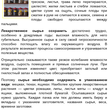
треском, листья, трава легко перетираются,
шелестят, жилки листьев и стебли ломаются,
цветки сухие на ощупь, сочные плоды при
сжатии в руке не слипаются в комок, семена и
плоды свободно просыпаются между
пальцами.
Лекарственное сырье сохранить
достаточно трудно,
особенно в дождливые годы: высокая влажность для него
губительна. Высушенное сырье в силу своей гигроскопичности
способно поглощать влагу из окружающего воздуха. В
результате возникают процессы самосогревания и утрачиваются
полезные вещества.
Отрицательно сказываются также резкое колебание влажности
воздуха, сырость помещения и прямые солнечные лучи. При
этом растения изменяют цвет, приобретают затхлый или
гнилостный запах и полностью обесцениваются.
Поэтому
сырье необходимо содержать в упакованном
виде
: мешках, тюках, ящиках. Наиболее хрупкие лекарственные
растения — цветки ромашки, липы, листья мяты — кладут в
ящики, выложенные плотной бумагой. Осыпавшееся сырье
нужно удалить. Каждая пачка или тюк должны иметь бирку и
вкладыш с указанием заготовителя, названия сырья, веса,
времени заготовки.