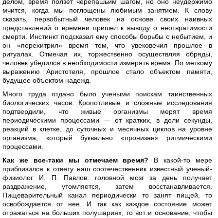
делом, время ползет черепашьим шагом, но оно неудержимо
мчится, когда мы поглощены любимым занятием. К слову
сказать, первобытный человек на основе своих наивных
представлений о времени пришел к выводу о неотвратимости
смерти. Инстинкт подсказал ему способы борьбы с небытием, и
он «перехитрил» время тем, что увековечил прошлое в
ритуалах. Отмечая их, торжественно осуществляя обряды,
человек убедился в необходимости измерять время. По меткому
выражению Аристотеля, прошлое стало объектом памяти,
будущее объектом надежд.
Много труда отдано было учеными поискам таинственных
биологических часов. Кропотливые и сложные исследования
подтвердили, что живые организмы мерят время
периодическими процессами — от кратких, в доли секунды,
реакций в клетке, до суточных и месячных циклов на уровне
организма, который буквально «пронизан» ритмическими
процессами.
Как же все-таки мы отмечаем время?
В какой-то мере
приблизился к ответу наш соотечественник известный ученый-
физиолог И. П. Павлов: головной мозг за день получает
раздражение, утомляется, затем восстанавливается.
Пищеварительный канал периодически то занят пищей, то
освобождается от нее. И так как каждое состояние может
отражаться на больших полушариях, то вот и основание, чтобы