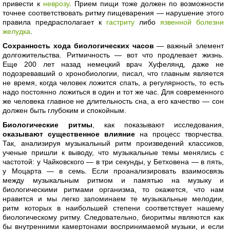
привести к
неврозу
. Прием пищи тоже должен по возможности
точнее соответствовать ритму пищеварения — нарушение этого
правила предрасполагает к
гастриту
либо
язвенной болезни
желудка
.
Сохранность хода биологических часов
— важный элемент
долгожительства. Ритмичность — вот что продлевает жизнь.
Еще 200 лет назад немецкий врач Хуфелянд, даже не
подозревавший о хронобиологии, писал, что главным является
не время, когда человек ложится спать, а регулярность, то есть
надо постоянно ложиться в один и тот же час. Для современного
же человека главное не длительность сна, а его качество — сон
должен быть глубоким и спокойным.
Биологические ритмы
, как показывают исследования,
оказывают существенное влияние
на процесс творчества.
Так, анализируя музыкальный ритм произведений классиков,
ученые пришли к выводу, что музыкальные темы менялись с
частотой: у Чайковского — в три секунды, у Бетховена — в пять,
у Моцарта — в семь. Если проанализировать взаимосвязь
между музыкальным ритмом и памятью на музыку и
биологическими ритмами организма, то окажется, что нам
нравится и мы легко запоминаем те музыкальные мелодии,
ритм которых в наибольшей степени соответствует нашему
биологическому ритму. Следовательно, биоритмы являются как
бы внутренними камертонами воспринимаемой музыки, и если