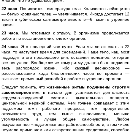
многое, что не удавалось днем.
22 часа
. Понижается температура тела. Количество лейкоцитов
— белых кровяных телец — увеличивается. Иногда достигает 12
тысяч в кубическом сантиметре вместо 5—6 тысяч в утреннее
время.
23 часа
. Мы готовимся к отдыху. В организме продолжается
работа по восстановлению клеток органов.
24 часа
. Это последний час суток. Если мы легли спать в 22
часа, то наступает время для сновидений. Наше тело, наш мозг
подводят итоги прошедшего дня, оставляя полезное, отторгая
все ненужное. Вообще же четкому ритму должен быть подчинен
весь распорядок жизни, ибо каждый десинхроноз —
рассогласование хода биологических часов во времени —
вызывает временный разнобой в работе внутренних органов.
Следует помнить, что
жизненные ритмы подчинены строгим
закономерностям
: в начале дня усиливается деятельность
сердечно-сосудистой системы, дыхательного аппарата,
центральной нервной системы. Чем точнее совпадает с этим
подъемом темп рабочего процесса, тем продуктивнее
оказывается труд, тем выше выносливость, меньше
утомляемость и лучше общее самочувствие. Любое
искусственное «подстегивание» работоспособности, в том числе
неумело применяемыми лекарственными средствами, способно