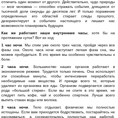
отличить один момент от другого. Действительно, чудо природы
— мозг человека — способен отражать события, длящиеся от
тысячной доли секунды до десятков лет. И только поражение
определенных его областей стирает следы прошлого,
дезориентирует в событиях настоящего и лишает нас
возможности планировать будущее.
Как же работают наши внутренние часы
, хотя бы на
протяжении суток? Вот их ход:
1 час ночи
. Мы спим уже около трех часов, пройдя через все
фазы сна. Около часа ночи наступает легкая фаза сна, мы
можем пробудиться. В это время мы особенно чувствительны к
боли.
2 часа ночи
. Большинство наших органов работают в
экономичном режиме. Трудится только печень. Она использует
эти спокойные минуты, чтобы интенсивнее переработать
необходимые нам вещества. И прежде всего те, которые
удаляют из организма все яды. Организм подвергается своего
рода «большой стирке». Если вы не спите в это время, не
следует пить кофе, чай и особенно спиртное. Лучше всего
выпить стакан воды или молока.
3 часа ночи
. Тело отдыхает, физически мы полностью
истощены. Если вам приходится бодрствовать, постарайтесь не
рассеиваться, а сосредоточьтесь полностью над работой,