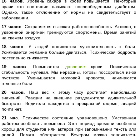
16 часов
. Уровень сахара в крови повышается. Некоторые
врачи это состояние называют послеобеденным диабетом.
Однако, такое отклонение от нормы не свидетельствует о
заболевании.
17 часов
. Сохраняется высокая работоспособность. Активно, с
удвоенной энергией тренируются спортсмены. Время занятий
на свежем воздухе.
18 часов
. У людей понижается чувствительность к боли.
Усиливается желание больше двигаться. Психическая бодрость
постепенно снижается.
19 часов
. Повышается
давление
крови. Психическая
стабильность нулевая. Мы нервозны, готовы поссориться из-за
пустяков. Уменьшается мозговой кровоток, начинаются
головные боли.
20 часов
. Наш вес к этому часу достигает наибольших
значений. Реакции на внешние раздражители удивительной
быстроты. Водители находятся в прекрасной форме, аварий
почти нет.
21 час
. Психическое состояние уравновешено. Умственная
работоспособность повышена. Этот период времени особенно
хорош для студентов или актеров при запоминании текста или
ролей. Память обостряется. Вечером можно запечатлеть