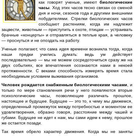
как говорят ученые, имеют
биологические
часы
. Ход этих часов тесно связан со сменой
дня и ночи, сезонов года и другими внешними
побудителями. Стрелки биологических часов
сообщают растениям, когда им надлежит
зацвести, животным — приступить к охоте, птицам — устраивать
брачные «концерты» и отправляться в теплые края, а человеку
— проснуться и не опоздать на работу.
Ученые полагают, что сама идея времени возникла тогда, когда
наши предки учились думать: ведь ум действует
последовательно — мы не можем сосредоточиться сразу же на
двух событиях, все впечатления осознаются нами в некоей
протяженности. С веками способность измерять время стала
необходимым условием выживания организмов.
Человек рождается снабженным биологическими часами
, и
только по мере становления речи у него появляются вторые
психологические часы, позволяющие различать прошлое,
настоящее и будущее. Будущее — это то, к чему мы движемся,
определенный промежуток между потребностью и моментом ее
удовлетворения, образно говоря, расстояние между чашей и
губами. Будущее не идет к нам, мы сами идем к нему, прошлое
же остается позади.
Так время обрело характер движения. Когда мы не заняты