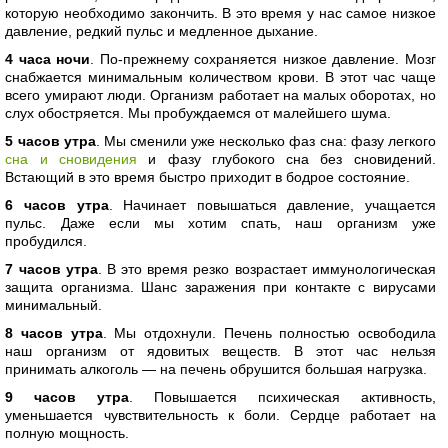
которую необходимо закончить. В это время у нас самое низкое
давление, редкий пульс и медленное дыхание.
4 часа ночи
. По-прежнему сохраняется низкое давление. Мозг
снабжается минимальным количеством крови. В этот час чаще
всего умирают люди. Организм работает на малых оборотах, но
слух обостряется. Мы пробуждаемся от малейшего шума.
5 часов утра
. Мы сменили уже несколько фаз сна: фазу легкого
сна и сновидения
и фазу глубокого сна без сновидений.
Встающий в это время быстро приходит в бодрое состояние.
6 часов утра
. Начинает повышаться давление, учащается
пульс. Даже если мы хотим спать, наш организм уже
пробудился.
7 часов утра
. В это время резко возрастает иммунологическая
защита организма. Шанс заражения при контакте с вирусами
минимальный.
8 часов утра
. Мы отдохнули. Печень полностью освободила
наш организм от ядовитых веществ. В этот час нельзя
принимать алкоголь — на печень обрушится большая нагрузка.
9 часов утра
. Повышается психическая активность,
уменьшается чувствительность к боли. Сердце работает на
полную мощность.