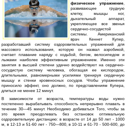
физическое упражнение
,
развивающее грудную
клетку, мышцы ног,
дыхательный аппарат,
укрепляющее все звенья
сердечно-сосудистой
системы. Американский
врач Кеннет Купер,
разработавший систему оздоровительных упражнений для
массового использования, которую он назвал аэробикой,
считает плавание наряду с ходьбой, бегом, велосипедом и
лыжами наиболее эффективным упражнением. Именно эти
занятия в высшей степени удачно воздействуют на сердечно-
сосудистую систему человека, обогащая ее кислородом,
длительными, равномерными усилиями тренируя сердечную
мышцу и стенки кровеносных сосудов. Чтобы упражнение
приносило эффект, оно должно, по представлениям Купера,
длиться не менее 12 минут.
В зависимости от возраста, температуры воды нужно
постепенно вырабатывать способность непрерывно плавать в
течение 30—45 минут. Необходимо добиваться Того, чтобы за
это время преодолевать без остановок оптимальную
оздоровительную дистанцию: в возрасте от 14 до 50 лет - 1000
м, в 12-13 и 51-60 лет - 750—800, в 10-11 и 61-70 - 500-600, до