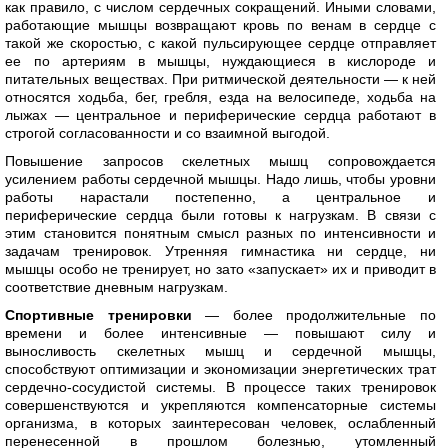
как правило, с числом сердечных сокращений. Иными словами,
работающие мышцы возвращают кровь по венам в сердце с
такой же скоростью, с какой пульсирующее сердце отправляет
ее по артериям в мышцы, нуждающиеся в кислороде и
питательных веществах. При ритмической деятельности — к ней
относятся ходьба, бег, гребля, езда на велосипеде, ходьба на
лыжах — центральное и периферические сердца работают в
строгой согласованности и со взаимной выгодой.
Повышение запросов скелетных мышц сопровождается
усилением работы сердечной мышцы. Надо лишь, чтобы уровни
работы нарастали постепенно, а центральное и
периферические сердца были готовы к нагрузкам. В связи с
этим становится понятным смысл разных по интенсивности и
задачам тренировок. Утренняя гимнастика ни сердце, ни
мышцы особо не тренирует, но зато «запускает» их и приводит в
соответствие дневным нагрузкам.
Спортивные тренировки
— более продолжительные по
времени и более интенсивные — повышают силу и
выносливость скелетных мышц и сердечной мышцы,
способствуют оптимизации и экономизации энергетических трат
сердечно-сосудистой системы. В процессе таких тренировок
совершенствуются и укрепляются компенсаторные системы
организма, в которых заинтересован человек, ослабленный
перенесенной в прошлом болезнью, утомленный