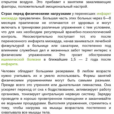
открытом воздухе. Это прибавит к занятиям закаливающие
факторы, положительный эмоциональный настрой.
Страх перед физическими нагрузками
у перенесших
инфаркт
миокарда
преувеличен. Большая часть этих больных через 6—8
месяцев практически не отличаются от здоровых и могут
включать в тренировки различные упражнения с тем условием,
что для них необходим регулярный врачебно-психологический
контроль. Неосмотрительно поступает тот, кто после
перенесенного инфаркта миокарда, начав заниматься лечебной
физкультурой в больнице или санатории, постепенно под
влиянием служебных дел и жизненных забот теряет интерес к
физическим упражнениям. Это грозит обострением
ишемической болезни
в ближайшие 1,5 — 2 года после
инфаркта
.
Человек обладает большими резервами. В любом возрасте
нужно учитывать их и умело использовать. Формы занятий
физическими упражнениями могут быть самыми разными.
Прежде всего это утренняя или дыхательная гимнастика. Она
ускоряет переход от сна к бодрствованию, активизирует работу
организма, тонизирует центральную нервную систему. Зарядку
проводите в хорошо проветренном помещении и заканчивайте
ее водными процедурами. Выполняя упражнения, стремитесь к
тому, чтобы нагрузка на мышцы возрастала постепенно и
охватывала все мышцы тела.