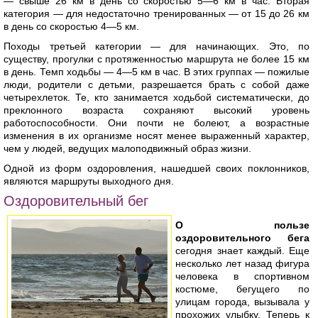
— свыше 26 км в день со скоростью 5—6 км в час. Вторая
категория — для недостаточно тренированных — от 15 до 26 км
в день со скоростью 4—5 км.
Походы третьей категории — для начинающих. Это, по
существу, прогулки с протяженностью маршрута не более 15 км
в день. Темп ходьбы — 4—5 км в час. В этих группах — пожилые
люди, родители с детьми, разрешается брать с собой даже
четырехлеток. Те, кто занимается ходьбой систематически, до
преклонного возраста сохраняют высокий уровень
работоспособности. Они почти не болеют, а возрастные
изменения в их организме носят менее выраженный характер,
чем у людей, ведущих малоподвижный образ жизни.
Одной из форм оздоровления, нашедшей своих поклонников,
являются маршруты выходного дня.
Оздоровительный бег
О пользе
оздоровительного бега
сегодня знает каждый. Еще
несколько лет назад фигура
человека в спортивном
костюме, бегущего по
улицам города, вызывала у
прохожих улыбку. Теперь к