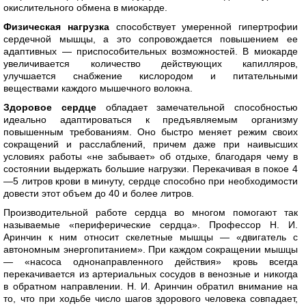
окислительного обмена в миокарде.
Физическая нагрузка
способствует умеренной гипертрофии
сердечной мышцы, а это сопровождается повышением ее
адаптивных — приспособительных возможностей. В миокарде
увеличивается количество действующих капилляров,
улучшается снабжение кислородом и питательными
веществами каждого мышечного волокна.
Здоровое сердце
обладает замечательной способностью
идеально адаптироваться к предъявляемым организму
повышенным требованиям. Оно быстро меняет режим своих
сокращений и расслаблений, причем даже при наивысших
условиях работы «не забывает» об отдыхе, благодаря чему в
состоянии выдержать большие нагрузки. Перекачивая в покое 4
—5 литров крови в минуту, сердце способно при необходимости
довести этот объем до 40 и более литров.
Производительной работе сердца во многом помогают так
называемые «периферические сердца». Профессор Н. И.
Аринчин к ним относит скелетные мышцы — «двигатель с
автономным энергопитанием». При каждом сокращении мышцы
— «насоса однонаправленного действия» кровь всегда
перекачивается из артериальных сосудов в венозные и никогда
в обратном направлении. Н. И. Аринчин обратил внимание на
то, что при ходьбе число шагов здорового человека совпадает,