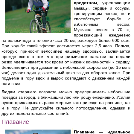
средством
, укрепляющим
мышцы, сердце и сосуды,
тренирующим легкие, но и
способствует борьбе с
избыточным весом.
Мужчина весом в 70 кг,
проезжающий ежедневно
на велосипеде в течение часа 20 км, расходует более 600 ккал.
При ходьбе такой эффект достигается через 2,5 часа. Польза,
которую приносит велосипед нашему здоровью, заключается
прежде всего в том, что при ритмичном нажатии на педали
резко увеличивается ток крови от нижних конечностей к сердцу.
Велосипедист при движении с небольшой скоростью (до 15 км в
час) делает один дыхательный цикл за два оборота колес. При
подъеме в гору вдох и выдох совпадают с движением каждой
ноги вниз.
Людям старшего возраста можно предпринимать небольшие
поездки за город, в ближайший лес или рощу ежедневно. Усилия
нужно прикладывать равномерные как при езде на равнине, так
и в гору. Не допускайте сильного потоотделения, одышки и
других нежелательных состояний.
Плавание
Плавание — идеальное