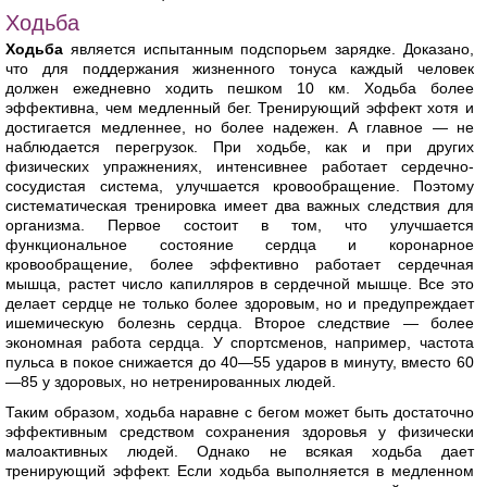
Ходьба
Ходьба
является испытанным подспорьем зарядке. Доказано,
что для поддержания жизненного тонуса каждый человек
должен ежедневно ходить пешком 10 км. Ходьба более
эффективна, чем медленный бег. Тренирующий эффект хотя и
достигается медленнее, но более надежен. А главное — не
наблюдается перегрузок. При ходьбе, как и при других
физических упражнениях, интенсивнее работает сердечно-
сосудистая система, улучшается кровообращение. Поэтому
систематическая тренировка имеет два важных следствия для
организма. Первое состоит в том, что улучшается
функциональное состояние сердца и коронарное
кровообращение, более эффективно работает сердечная
мышца, растет число капилляров в сердечной мышце. Все это
делает сердце не только более здоровым, но и предупреждает
ишемическую болезнь сердца. Второе следствие — более
экономная работа сердца. У спортсменов, например, частота
пульса в покое снижается до 40—55 ударов в минуту, вместо 60
—85 у здоровых, но нетренированных людей.
Таким образом, ходьба наравне с бегом может быть достаточно
эффективным средством сохранения здоровья у физически
малоактивных людей. Однако не всякая ходьба дает
тренирующий эффект. Если ходьба выполняется в медленном