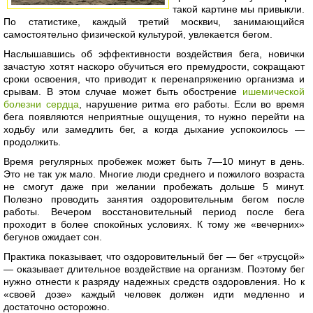
такой картине мы привыкли.
По статистике, каждый третий москвич, занимающийся
самостоятельно физической культурой, увлекается бегом.
Наслышавшись об эффективности воздействия бега, новички
зачастую хотят наскоро обучиться его премудрости, сокращают
сроки освоения, что приводит к перенапряжению организма и
срывам. В этом случае может быть обострение
ишемической
болезни сердца
, нарушение ритма его работы. Если во время
бега появляются неприятные ощущения, то нужно перейти на
ходьбу или замедлить бег, а когда дыхание успокоилось —
продолжить.
Время регулярных пробежек может быть 7—10 минут в день.
Это не так уж мало. Многие люди среднего и пожилого возраста
не смогут даже при желании пробежать дольше 5 минут.
Полезно проводить занятия оздоровительным бегом после
работы. Вечером восстановительный период после бега
проходит в более спокойных условиях. К тому же «вечерних»
бегунов ожидает сон.
Практика показывает, что оздоровительный бег — бег «трусцой»
— оказывает длительное воздействие на организм. Поэтому бег
нужно отнести к разряду надежных средств оздоровления. Но к
«своей дозе» каждый человек должен идти медленно и
достаточно осторожно.