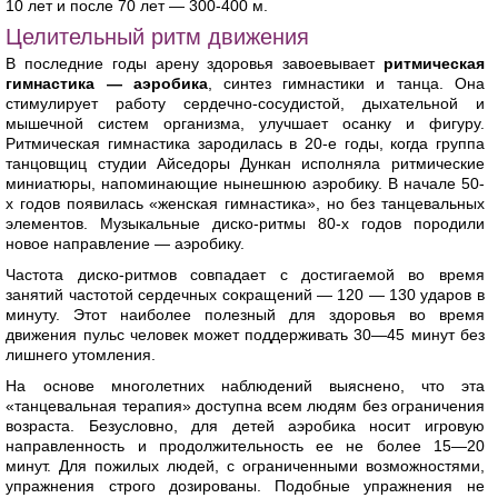
10 лет и после 70 лет — 300-400 м.
Целительный ритм движения
В последние годы арену здоровья завоевывает
ритмическая
гимнастика — аэробика
, синтез гимнастики и танца. Она
стимулирует работу сердечно-сосудистой, дыхательной и
мышечной систем организма, улучшает осанку и фигуру.
Ритмическая гимнастика зародилась в 20-е годы, когда группа
танцовщиц студии Айседоры Дункан исполняла ритмические
миниатюры, напоминающие нынешнюю аэробику. В начале 50-
х годов появилась «женская гимнастика», но без танцевальных
элементов. Музыкальные диско-ритмы 80-х годов породили
новое направление — аэробику.
Частота диско-ритмов совпадает с достигаемой во время
занятий частотой сердечных сокращений — 120 — 130 ударов в
минуту. Этот наиболее полезный для здоровья во время
движения пульс человек может поддерживать 30—45 минут без
лишнего утомления.
На основе многолетних наблюдений выяснено, что эта
«танцевальная терапия» доступна всем людям без ограничения
возраста. Безусловно, для детей аэробика носит игровую
направленность и продолжительность ее не более 15—20
минут. Для пожилых людей, с ограниченными возможностями,
упражнения строго дозированы. Подобные упражнения не