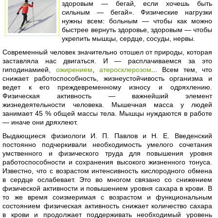
здоровым — бегай, если хочешь быть
сильным — бегай». Физические нагрузки
нужны всем: больным — чтобы как можно
быстрее вернуть здоровье, здоровым — чтобы
укрепить мышцы, сердце, сосуды, нервы.
Современный человек значительно отошел от природы, которая
заставляла нас двигаться. И — расплачиваемся за это
гиподинамией,
ожирением
,
атеросклерозом
... Всем тем, что
снижает работоспособность, жизнеустойчивость организма и
ведет к его преждевременному износу и одряхлению.
Физическая активность — важнейший элемент
жизнедеятельности человека. Мышечная масса у людей
занимает 45 % общей массы тела. Мышцы нуждаются в работе
— иначе они дряхлеют.
Выдающиеся физиологи И. П. Павлов и Н. Е. Введенский
постоянно подчеркивали необходимость умелого сочетания
умственного и физического труда для повышения уровня
работоспособности и сохранения высокого жизненного тонуса.
Известно, что с возрастом интенсивность кислородного обмена
в сердце ослабевает. Это во многом связано со снижением
физической активности и повышением уровня сахара в крови. В
то же время соизмеримая с возрастом и функциональным
состоянием физическая активность снижает количество сахара
в крови и продолжает поддерживать необходимый уровень