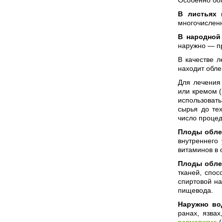
В листьях 
многочисленн
В народной
наружно — 
В качестве 
находит обле
Для лечения
или кремом (
использовать
сырья до те
число проце
Плоды обле
внутреннего
витаминов в 
Плоды обле
тканей, спо
спиртовой на
пищевода.
Наружно во
ранах, язва
ревматизме
(