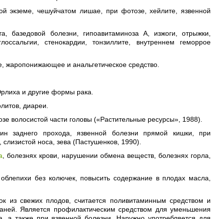
ой экземе, чешуйчатом лишае, при фотозе, хейлите, язвенной
, базедовой болезни, гипоавитаминоза А, изжоги, отрыжки,
лоссальгии, стенокардии, тонзиллите, внутреннем геморрое
е, жаропонижающее и анальгетическое средство.
Эрлиха и другие формы рака.
литов, диареи.
зе волосистой части головы («Растительные ресурсы», 1988).
ин заднего прохода, язвенной болезни прямой кишки, при
слизистой носа, зева (Пастушенков, 1990).
а
, болезнях крови, нарушении обмена веществ, болезнях горла,
 облепихи без колючек, повысить содержание в плодах масла,
сок из свежих плодов, считается поливитаминным средством и
каней. Является профилактическим средством для уменьшения
а, а также при язвенной болезни. Наружно употребляется для