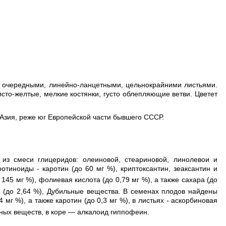
 с очередными, линейно-ланцетными, цельнокрайними листьями.
то-желтые, мелкие костянки, густо облепляющие ветви. Цветет
 Азия, реже юг Европейской части бывшего СССР.
из смеси глицеридов: олеиновой, стеариновой, линолевои и
ротиноиды - каротин (до 60 мг %), криптоксантин, зеаксантин и
о 145 мг %), фолиевая кислота (до 0,79 мг %), а также сахара (до
ы (до 2,64 %), Дубильные вещества. В семенах плодов найдены
4 мг %), а также каротин (до 0,3 мг %), в листьях - аскорбиновая
ьных веществ, в коре — алкалоид гиппофеин.