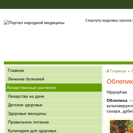
Скорлупу кедровых орехов з
Главная
//
Главная
Лечение болезней
Облепих
Лекарственные растения
Hippophae.
Лекарства на даче
Облепиха
— 
Детское здоровье
культивирует
сахара, дуби
Здоровье женщины
Правильное питание
Кулинария для здоровья