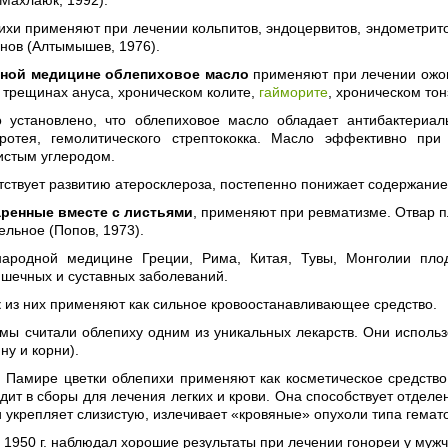
хи применяют при лечении кольпитов, эндоцервитов, эндометрито
нов (Алтымышев, 1976).
ной медицине облепиховое масло
применяют при лечении ожого
 трещинах ануса, хроническом колите,
гайморите
, хроническом тон
 установлено, что облепиховое масло обладает антибактериаль
ротея, гемолитического стрептококка. Масло эффективно при
истым углеродом.
ствует развитию атеросклероза, постепенно понижает содержание 
ренные вместе с листьями
, применяют при ревматизме. Отвар п
ельное (Попов, 1973).
ародной медицине Греции, Рима, Китая, Тувы, Монголии пло
шечных и суставных заболеваний.
к
из них применяют как сильное кровоостанавливающее средство.
мы считали облепиху одним из уникальных лекарств. Они использо
ну и корни).
 Памире цветки облепихи применяют как косметическое средство,
дит в сборы для лечения легких и крови. Она способствует отделе
 укрепляет слизистую, излечивает «кровяные» опухоли типа гемат
в 1950 г. наблюдал хорошие результаты при лечении гонореи у му