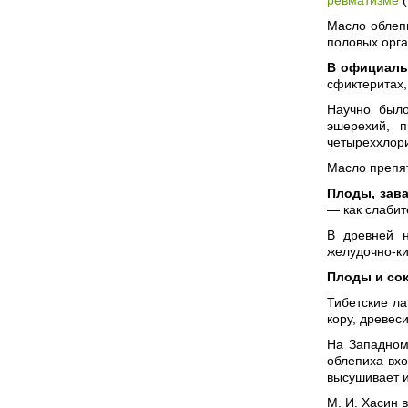
Масло облепи
половых орга
В официаль
сфиктеритах,
Научно было
эшерехий, п
четыреххлор
Масло препят
Плоды, зава
— как слабит
В древней н
желудочно-ки
Плоды и со
Тибетские ла
кору, древеси
На Западном
облепиха вхо
высушивает и
М. И. Хасин 