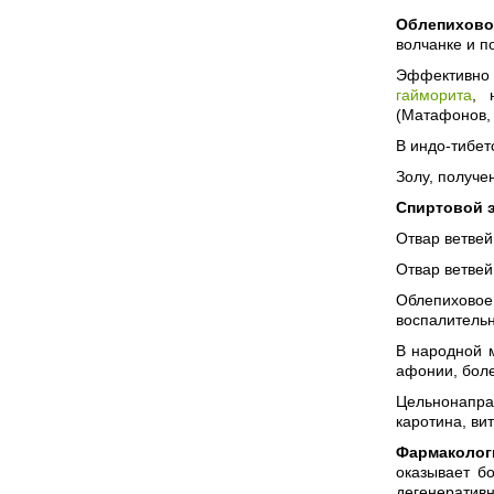
Облепихово
волчанке и п
Эффективно 
гайморита
, 
(Матафонов, 
В индо-тибет
Золу, получе
Спиртовой э
Отвар ветвей
Отвар ветвей
Облепихово
воспалительн
В народной 
афонии, боле
Цельнонапра
каротина, ви
Фармаколог
оказывает б
дегенератив