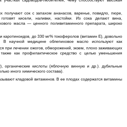
 участках садоводов-любителей, чему способствуют высокая
х получают сок с запахом ананасов, варенье, повидло, пюре,
готовят кисели, наливки, настойки. Из сока делают вина,
хового масла — ценного поливитаминного препарата, широко
и каротиноидов, до 330 мг% токоферолов (витамин Е), довольно
С. В научной медицине облепиховое масло используют как
я при лечении ожогов, обморожений, экзем, плохо заживающих
 также как профилактическое средство с целью уменьшения
, органические кислоты (яблочную винную и др.). дубильные
лько иного химического состава).
азывают кладовой витаминов. В ее плодах содержатся витамины