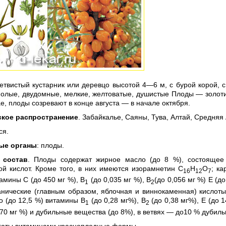
Ветвистый кустарник или деревцо высотой 4—6 м, с бурой корой,
олые, двудомные, мелкие, желтоватые, душистые Плоды — золотис
ае, плоды созревают в конце августа — в начале октября.
ское распространение
. Забайкалье, Саяны, Тува, Алтай, Средняя
ся.
ые органы
: плоды.
 состав
. Плоды содержат жирное масло (до 8 %), состоящее 
ой кислот. Кроме того, в них имеются изорамнетин С
Н
O
; ка
16
12
7
амины С (до 450 мг %), В
(до 0,035 мг %), В
(до 0,056 мг %) Е (д
1
2
ганические (главным образом, яблочная и виннокаменная) кислот
 (до 12,5 %) витамины В
(до 0,28 мг%), В
(до 0,38 мг%), Е (до 1
1
2
370 мг %) и дубильные вещества (до 8%), в ветвях — до10 % дубил
гаты витаминами красноплодные формы.