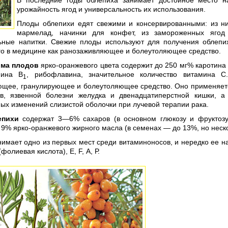
В последние годы облепиха занимает достойное место на
урожайность ягод и универсальность их использования.
Плоды облепихи едят свежими и консервированными: из ни
мармелад, начинки для конфет, из замороженных ягод 
ьные напитки. Свежие плоды используют для получения облепи
го в медицине как ранозаживляющее и болеутоляющее средство.
ома плодов
ярко-оранжевого цвета содержит до 250 мг% каротина 
мина В
, рибофлавина, значительное количество витамина 
1
ющее, гранулирующее и болеутоляющее средство. Оно применяетс
в, язвенной болезни желудка и двенадцатиперстной кишки, а
ых изменений слизистой оболочки при лучевой терапии рака.
епихи
содержат 3—6% сахаров (в основном глюкозу и фруктозу)
 9% ярко-оранжевого жирного масла (в семенах — до 13%, но неско
имает одно из первых мест среди витаминоносов, и нередко ее н
фолиевая кислота), Е, F, А, Р.