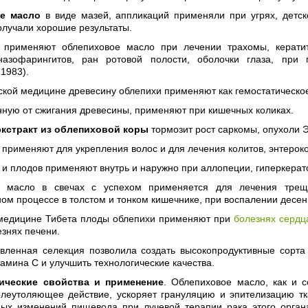
е масло
в виде мазей, аппликаций применяли при угрях, детск
олучали хорошие результаты.
применяют облепиховое масло при лечении трахомы, кератита
назофарингитов, ран ротовой полости, оболочки глаза, при г
1983).
ской медицине древесину облепихи применяют как гемостатическо
нную от сжигания древесины, применяют при кишечных коликах.
кстракт из облепиховой коры
тормозит рост саркомы, опухоли 
 применяют для укрепления волос и для лечения колитов, энтероко
 и плодов применяют внутрь и наружно при аллопеции, гиперкерато
е масло в свечах с успехом применяется для лечения трещ
ом процессе в толстом и тонком кишечнике, при воспалении десен, 
медицине Тибета плоды облепихи применяют при
болезнях сердц
знях печени.
вленная селекция позволила создать высокопродуктивные сорта
тамина С и улучшить технологические качества.
ические свойства и применение
. Облепиховое масло, как и 
олеутоляющее действие, ускоряет грануляцию и эпителизацию т
ных изменений пищевода при лучевой терапии рака этого орган