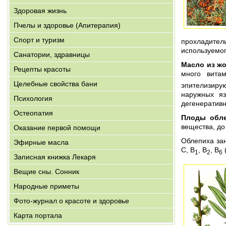
Здоровая жизнь
Пчелы и здоровье (Апитерапия)
Спорт и туризм
прохладител
используемо
Санатории, здравницы
Масло из ж
Рецепты красоты
много вита
Целебные свойства бани
эпителизиру
наружных яз
Психология
дегенеративн
Остеопатия
Плоды обл
вещества, до
Оказание первой помощи
Облепиха зан
Эфирные масла
С, B
, B
, B
(
1
2
6
Записная книжка Лекаря
Вещие сны. Сонник
Народные приметы
Фото-журнал о красоте и здоровье
Карта портала