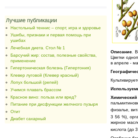
Лучшие публикации
Настольный теннис – спорт, игра и здоровье
Ушибы, признаки и первая помощь при
ушибах
Лечебная диета. Стол № 1
Описание
. 
Барсучий жир: состав, полезные свойства,
Цветки одноп
применение
в апреле - м
Гипертоническая болезнь (Гипертония)
Географиче
Клевер луговой (Клевер красный)
Культивирует
Лопух большой (репей)
Используем
Учимся плавать брассом
Красное вино: польза или вред?
Химический
пальмитинов
Питание при дисфункции желчного пузыря
физалье, вит
Отит
3 56 %), ор
Диабет сахарный
жирное масло
кислота (до 
Особенно бо