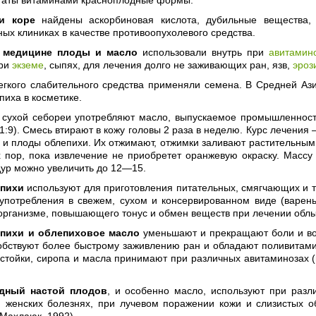
и коре
найдены аскорбиновая кислота, дубильные вещества
ых клиниках в качестве противоопухолевого средства.
 медицине плоды и масло
использовали внутрь при
авитамин
при
экземе
, сыпях, для лечения долго не заживающих ран, язв,
эроз
легкого слабительного средства применяли семена. В Средней А
пиха в косметике.
 сухой себореи употребляют масло, выпускаемое промышленнос
1:9). Смесь втирают в кожу головы 2 раза в неделю. Курс лечени
 и плоды облепихи. Их отжимают, отжимки заливают растительным
х пор, пока извлечение не приобретет оранжевую окраску. Массу
дур можно увеличить до 12—15.
пихи
используют для приготовления питательных, смягчающих и т
 употребления в свежем, сухом и консервированном виде (варень
организме, повышающего тонус и обмен веществ при лечении облы
пихи и облепиховое масло
уменьшают и прекращают боли и во
собствуют более быстрому заживлению ран и обладают поливитами
стойки, сиропа и масла принимают при различных авитаминозах (
дный настой плодов
, и особенно масло, используют при разл
х, женских болезнях, при лучевом поражении кожи и слизистых 
Махлаюк, 1992).