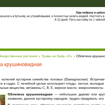
При лейкозе и забо
асыпать в бутылку, не утрамбовывая, и полностью залить водкой. Настоять в
8-10 дней. Пить настойку по 1 чайной
Лекарственные растения
Травы на букву «О»
Облепиха крушин
а крушиновидная
колючий кустарник семейства лоховых (Elaeagnaceae). Встречает
ся в садах. С лечебной целью используют плоды, листья, молодые
льные вещества, витамины С, В, Е, жирное масло, микроэлементы.
Облепиха крушиновидная
— небольшое дерево или крупн
название, данное кустарнику народом, трудно придумать: ег