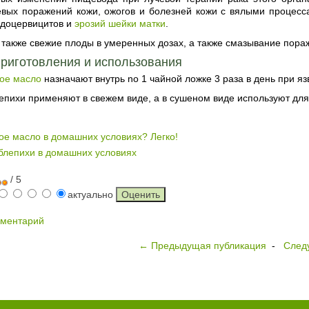
евых поражений кожи, ожогов и болезней кожи с вялыми процесса
ндоцервицитов и
эрозий шейки матки
.
акже свежие плоды в умеренных дозах, а также смазывание пораж
риготовления и использования
ое масло
назначают внутрь no 1 чайной ложке 3 раза в день при я
епихи применяют в свежем виде, а в сушеном виде используют для
ое масло в домашних условиях? Легко!
блепихи в домашних условиях
/ 5
актуально
мментарий
← Предыдущая публикация
-
След