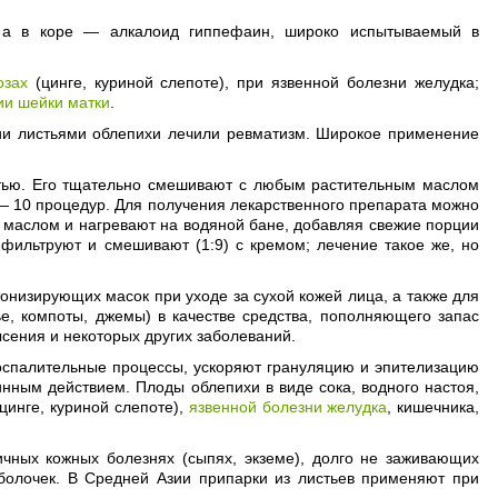
, а в коре — алкалоид гиппефаин, широко испытываемый в
озах
(цинге, куриной слепоте), при язвенной болезни желудка;
ии шейки матки
.
зии листьями облепихи лечили ревматизм. Широкое применение
тью. Его тщательно смешивают с любым растительным маслом
я — 10 процедур. Для получения лекарственного препарата можно
 маслом и нагревают на водяной бане, добавляя свежие порции
 фильтруют и смешивают (1:9) с кремом; лечение такое же, но
онизирующих масок при уходе за сухой кожей лица, а также для
е, компоты, джемы) в качестве средства, пополняющего запас
сения и некоторых других заболеваний.
спалительные процессы, ускоряют грануляцию и эпителизацию
нным действием. Плоды облепихи в виде сока, водного настоя,
цинге, куриной слепоте),
язвенной болезни желудка
, кишечника,
ичных кожных болезнях (сыпях, экземе), долго не заживающих
оболочек. В Средней Азии припарки из листьев применяют при