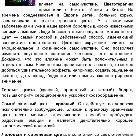
влияет на самочувствие. Цветотерапию
применяли в Египте, Индии и Китае. Во
времена средневековья в Европе детей, больных корью,
заворачивали в платки красного цвета. А с легочными
заболеваниями уже в наше время боролись широко известными
синими лампами. Люди бессознательно ощущают магию цвета.
Цвет — самый простой и действенный способ, изменяющий
восприятие пространства. Цветовое окружение влияет на
эмоциональное и физическое самочувствие. Оно позволяет
изменять внутреннее состояние человека, его настроение.
Доказано, что это влияние может быть положительным и
отрицательным. Если цветом правильно пользоваться, то можно
добиться удивительного эффекта, например, создать ощущение
счастья, дать заряд бодрости или помочь сконцентрировать
внимание.
Теплые цвета
(красный, оранжевый и желтый) бодрят,
повышают ритм сердцебиения и ускоряют кровообращение.
Самый активный цвет —
красный
. Он действует на человека
исключительно возбуждающе. Близкий к красному оранжевый
цвет несет меньше агрессивности, способен пробуждать
радостные эмоции и является действительно хорошей
энергетической подпиткой.
Лиловый и сиреневый цвета
в сочетании со светло-зеленым