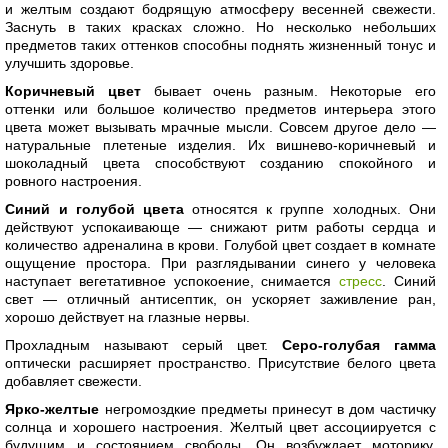
и желтым создают бодрящую атмосферу весенней свежести.
Заснуть в таких красках сложно. Но несколько небольших
предметов таких оттенков способны поднять жизненный тонус и
улучшить здоровье.
Коричневый цвет
бывает очень разным. Некоторые его
оттенки или большое количество предметов интерьера этого
цвета может вызывать мрачные мысли. Совсем другое дело —
натуральные плетеные изделия. Их вишнево-коричневый и
шоколадный цвета способствуют созданию спокойного и
ровного настроения.
Синий и голубой цвета
относятся к группе холодных. Они
действуют успокаивающе — снижают ритм работы сердца и
количество адреналина в крови. Голубой цвет создает в комнате
ощущение простора. При разглядывании синего у человека
наступает вегетативное успокоение, снимается
стресс
. Синий
свет — отличный антисептик, он ускоряет заживление ран,
хорошо действует на глазные нервы.
Прохладным называют серый цвет.
Серо-голубая гамма
оптически расширяет пространство. Присутствие белого цвета
добавляет свежести.
Ярко-желтые
негромоздкие предметы принесут в дом частичку
солнца и хорошего настроения. Желтый цвет ассоциируется с
будущим и состоянием свободы. Он возбуждает моторику,