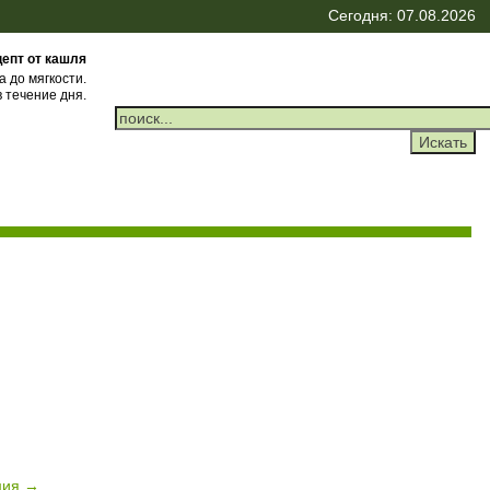
Сегодня: 07.08.2026
епт от кашля
а до мягкости.
 течение дня.
ция →