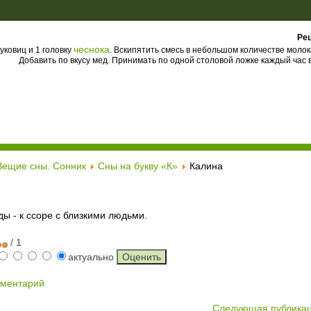
Рец
чеснока
уковиц и 1 головку
. Вскипятить смесь в небольшом количестве молок
Добавить по вкусу мед. Принимать по одной столовой ложке каждый час в
Вещие сны. Сонник
Сны на букву «К»
Калина
ды - к ссоре с близкими людьми.
/ 1
актуально
мментарий
Следующая публика