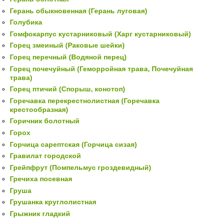
Герань обыкновенная (Герань луговая)
Голубика
Гомфокарпус кустарниковый (Харг кустарниковый)
Горец змеиный (Раковые шейки)
Горец перечный (Водяной перец)
Горец почечуйный (Геморройная трава, Почечуйная
трава)
Горец птичий (Спорыш, конотоп)
Горечавка перекрестнолистная (Горечавка
крестообразная)
Горичник болотный
Горох
Горчица сарептская (Горчица сизая)
Гравилат городской
Грейпфрут (Помпельмус гроздевидный)
Гречиха посевная
Груша
Грушанка круглолистная
Грыжник гладкий