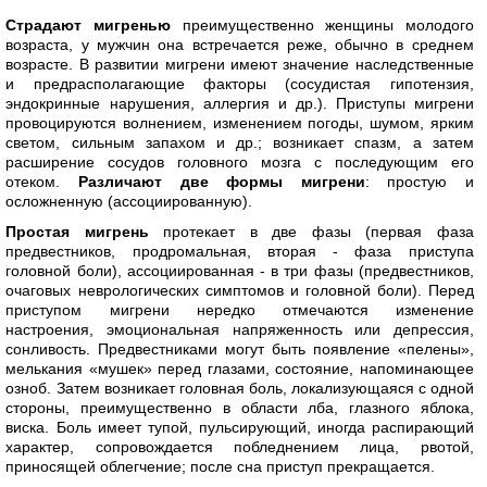
Страдают мигренью
преимущественно женщины молодого
возраста, у мужчин она встречается реже, обычно в среднем
возрасте. В развитии мигрени имеют значение наследственные
и предрасполагающие факторы (сосудистая гипотензия,
эндокринные нарушения, аллергия и др.). Приступы мигрени
провоцируются волнением, изменением погоды, шумом, ярким
светом, сильным запахом и др.; возникает спазм, а затем
расширение сосудов головного мозга с последующим его
отеком.
Различают две формы мигрени
: простую и
осложненную (ассоциированную).
Простая мигрень
протекает в две фазы (первая фаза
предвестников, продромальная, вторая - фаза приступа
головной боли), ассоциированная - в три фазы (предвестников,
очаговых неврологических симптомов и головной боли). Перед
приступом мигрени нередко отмечаются изменение
настроения, эмоциональная напряженность или депрессия,
сонливость. Предвестниками могут быть появление «пелены»,
мелькания «мушек» перед глазами, состояние, напоминающее
озноб. Затем возникает головная боль, локализующаяся с одной
стороны, преимущественно в области лба, глазного яблока,
виска. Боль имеет тупой, пульсирующий, иногда распирающий
характер, сопровождается побледнением лица, рвотой,
приносящей облегчение; после сна приступ прекращается.