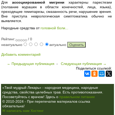
Для
ассоциированной мигрени
характерны парестезии
(ползание мурашек в области конечностей, лица, языка),
преходящие гемипарезы, смазанность речи, нарушение зрения.
Вне приступа неврологическая симптоматика обычно не
выявляется.
Народные средства от
головной боли...
Рейтинг:
/ 0
неактуально
актуально
Добавить комментарий
← Предыдущая публикация
-
Следующая публикация →
Поделиться ссылкой:
«Твой мудрый Лекарь» - народная медицина, народные
средства, свойства целебных трав. Есть противопоказания.
Посоветуйтесь с врачом! Здесь о
правильном питании
© 2010-2024 - При перепечатке материалов ссылка
обязательна!
✉ написать нам
Хостинг