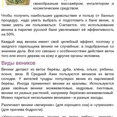
своеобразным массажёром, ингалятором и
косметическим средством.
Чтобы получить наибольшее удовольствие и пользу от банных
процедур, надо уметь выбрать и подготовить к бане веник, а
также уметь им пользоваться. Считается, что использование
веника в парилке русской бани увеличивает её эффективность
на 50%.
Каждый вид веника имеет свой целебный эффект, поэтому у
заядлого парильщика веники не случайные, а подобранные со
знанием дела. Всё это связано с особенностями действия веток
того или иного дерева на кожу и другие органы человека.
Виды веников
Веники делают из веток берёзы, дуба, клёна, ольхи, рябины,
ясеня, вяза. В Средней Азии пользуются веником из веток
солодки. У жителей тундры популярен веник из карликовой
берёзы. Иногда применяют веники из крапивы. Используются
даже хвойные веники: можжевеловые, кедровые, пихтовые,
веники из разных растений, например берёзово-можжевеловый.
Можно париться несколькими вениками—в разные заходы.
Различают веники «вечерние» (для хорошего сна) и «утренние»
(для прилива бодрости).
«Утренними» являются веники из веток рябины, крапивы,