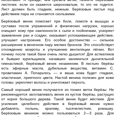
листочек: если он окажется шероховатым, то это не годится.
Лист должен быть гладким, нежным. Берёзовые листья под
действием пара не становятся скользкими.
Берёзовый веник помогает при боли, ломоте в мышцах и
суставах после упражнений и физических нагрузок, хорошо
очищает кожу при наклонности к сыпи и гнойничкам, ускоряет
заживление ран и ссадин, оказывает успокаивающее действие,
улучшает настроение. Его особое достоинство — сильное
расширение в веничном пару мелких бронхов. Это способствует
отхождению мокроты и улучшению вентиляции лёгких. Вот
почему после такой бани очень легко дышится! Для астматиков
и бывших курильщиков, начавших заниматься дыхательной
гимнастикой, берёзовый веник незаменим. В листьях берёзы
есть эфирные масла, дубильные вещества, витамин С,
провитамин А. Попарьтесь — и ваша кожа будет гладкая,
эластичная, приятного цвета. Настой веника полезен для кожи
головы: укрепляет волосы и уничтожает перхоть.
Самый хороший веник получается из тонких веток берёзы. Не
рекомендуется заготавливать веник из кустов берёзы, растущих
от корня большого дерева. Такой веник будет жёстким. Для
усиления целебного действия в берёзовый веник нужно
добавлять полынь, крапиву, тысячелистник, ромашку.
Берёзовым веником можно пользоваться 2—3 раза. Для