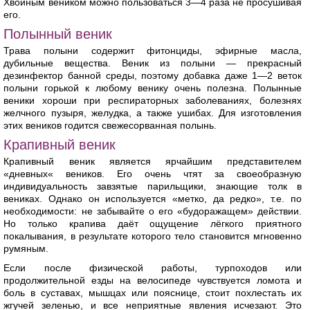
Хвойным веником можно пользоваться 3—4 раза не просушивая
его.
Полынный веник
Трава полыни содержит фитонциды, эфирные масла,
дубильные вещества. Веник из полыни — прекрасный
дезинфектор банной среды, поэтому добавка даже 1—2 веток
полыни горькой к любому венику очень полезна. Полынные
веники хороши при респираторных заболеваниях, болезнях
желчного пузыря, желудка, а также ушибах. Для изготовления
этих веников годится свежесорванная полынь.
Крапивный веник
Крапивный веник является ярчайшим представителем
«дневных« веников. Его очень чтят за своеобразную
индивидуальность завзятые парильщики, знающие толк в
вениках. Однако он используется «метко, да редко», т.е. по
необходимости: не забывайте о его «будоражащем» действии.
Но только крапива даёт ощущение лёгкого приятного
покалывания, в результате которого тело становится мгновенно
румяным.
Если после физической работы, турпоходов или
продолжительной езды на велосипеде чувствуется ломота и
боль в суставах, мышцах или пояснице, стоит похлестать их
жгучей зеленью, и все неприятные явления исчезают. Это