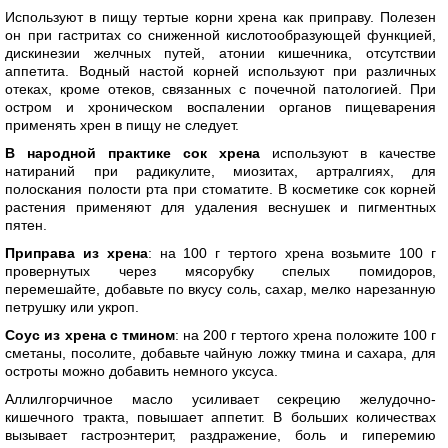
Используют в пищу тертые корни хрена как приправу. Полезен
он при гастритах со сниженной кислотообразующей функцией,
дискинезии желчных путей, атонии кишечника, отсутствии
аппетита. Водный настой корней используют при различных
отеках, кроме отеков, связанных с почечной патологией. При
остром и хроническом воспалении органов пищеварения
применять хрен в пищу не следует.
В народной практике сок хрена
используют в качестве
натираний при радикулите, миозитах, артралгиях, для
полоскания полости рта при стоматите. В косметике сок корней
растения применяют для удаления веснушек и пигментных
пятен.
Приправа из хрена
: на 100 г тертого хрена возьмите 100 г
провернутых через мясорубку спелых помидоров,
перемешайте, добавьте по вкусу соль, сахар, мелко нарезанную
петрушку или укроп.
Соус из хрена с тмином
: на 200 г тертого хрена положите 100 г
сметаны, посолите, добавьте чайную ложку тмина и сахара, для
остроты можно добавить немного уксуса.
Аллилгорчичное масло усиливает секрецию желудочно-
кишечного тракта, повышает аппетит. В больших количествах
вызывает гастроэнтерит, раздражение, боль и гиперемию