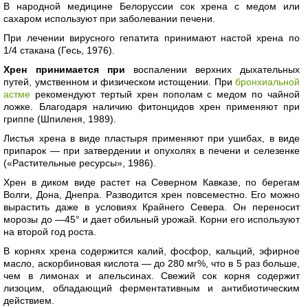
В народной медицине Белоруссии сок хрена с медом или
сахаром используют при заболевании печени.
При лечении вирусного гепатита принимают настой хрена по
1/4 стакана (Гесь, 1976).
Хрен принимается при
воспалении верхних дыхательных
путей, умственном и физическом истощении. При
бронхиальной
астме
рекомендуют тертый хрен пополам с медом по чайной
ложке. Благодаря наличию фитонцидов хрен применяют при
гриппе (Шпиленя, 1989).
Листья хрена в виде пластыря применяют при ушибах, в виде
припарок — при затвердении и опухолях в печени и селезенке
(«Растительные ресурсы», 1986).
Хрен в диком виде растет на Северном Кавказе, по берегам
Волги, Дона, Днепра. Разводится хрен повсеместно. Его можно
вырастить даже в условиях Крайнего Севера. Он переносит
морозы до —45° и дает обильный урожай. Корни его используют
на второй год роста.
В корнях хрена содержится калий, фосфор, кальций, эфирное
масло, аскорбиновая кислота — до 280 мг%, что в 5 раз больше,
чем в лимонах и апельсинах. Свежий сок корня содержит
лизоцим, обладающий ферментативным и антибиотическим
действием.