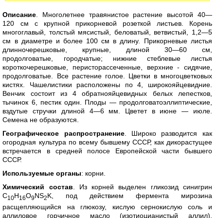
Описание
. Многолетнее травянистое растение высотой 40—
120 см с крупной прикорневой розеткой листьев. Корень
многоглавый, толстый мясистый, беловатый, ветвистый, 1,2—5
см в диаметре и более 100 см в длину. Прикорневые листья
длинночерешковые, крупные, длиной 30—60 см,
продолговатые, городчатые; нижние стеблевые листья
короткочерешковые, перисторассеченные, верхние - сидячие,
продолговатые. Все растение голое. Цветки в многоцветковых
кистях. Чашелистики расположены по 4, широкояйцевидние.
Венчик состоит из 4 обратнояйцевидных белых лепестков,
тычинок 6, пестик один. Плоды — продолговатоэллиптические,
вздутые стручки длиной 4—6 мм. Цветет в июне — июле.
Семена не образуются.
Географическое распространение
. Широко разводится как
огородная культура по всему бывшему СССР, как дикорастущее
встречается в средней полосе Европейской части бывшего
СССР.
Используемые органы
: корни.
Химический состав
. Из корней выделен гликозид синигрин
C
H
O
NS
K, под действием фермента мирозина
10
16
9
2
расщепляющийся на глюкозу, кислую сернокислую соль и
аллиловое горчичное масло (изотиоцианистый аллил),