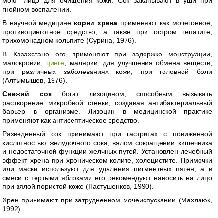
моют лицо для очищения кожи. Сок закапывают в уши при
гнойном воспалении.
В научной медицине
корни хрена
применяют как мочегонное,
противоцинготное средство, а также при остром гепатите,
трихомонадном кольпите (Сурина, 1976).
В Казахстане его применяют при задержке менструации,
малокровии,
цинге
, малярии, для улучшения обмена веществ,
при различных заболеваниях кожи, при головной боли
(Алтымышев, 1976).
Свежий сок
богат лизоцином, способным вызывать
растворение микробной стенки, создавая антибактериальный
барьер в организме. Лизоцин в медицинской практике
применяют как антисептическое средство.
Разведенный сок принимают при гастритах с пониженной
кислотностью желудочного сока, вялом сокращении кишечника
и недостаточной функции желчных путей. Установлен лечебный
эффект хрена при хроническом колите, холецистите. Примочки
или маски используют для удаления пигментных пятен, а в
смеси с тертыми яблоками его рекомендуют наносить на лицо
при вялой пористой коже (Пастушенков, 1990).
Хрен принимают при затрудненном мочеиспускании (Махлаюк,
1992).