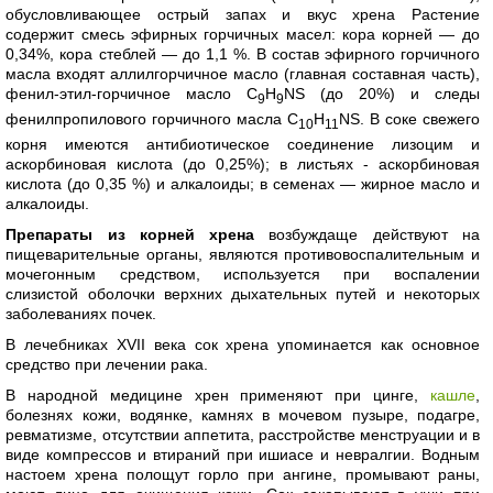
обусловливающее острый запах и вкус хрена Растение
содержит смесь эфирных горчичных масел: кора корней — до
0,34%, кора стеблей — до 1,1 %. В состав эфирного горчичного
масла входят аллилгорчичное масло (главная составная часть),
фенил-этил-горчичное масло C
H
NS (до 20%) и следы
9
9
фенилпропилового горчичного масла C
H
NS. В соке свежего
10
11
корня имеются антибиотическое соединение лизоцим и
аскорбиновая кислота (до 0,25%); в листьях - аскорбиновая
кислота (до 0,35 %) и алкалоиды; в семенах — жирное масло и
алкалоиды.
Препараты из корней хрена
возбуждаще действуют на
пищеварительные органы, являются противовоспалительным и
мочегонным средством, используется при воспалении
слизистой оболочки верхних дыхательных путей и некоторых
заболеваниях почек.
В лечебниках XVII века сок хрена упоминается как основное
средство при лечении рака.
В народной медицине хрен применяют при цинге,
кашле
,
болезнях кожи, водянке, камнях в мочевом пузыре, подагре,
ревматизме, отсутствии аппетита, расстройстве менструации и в
виде компрессов и втираний при ишиасе и невралгии. Водным
настоем хрена полощут горло при ангине, промывают раны,