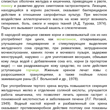
слизистых оболочек желудка и кишечника, приводящие к рвоте,
поносу
и развитию других симптомов гастроэнтерита. Лизоцим,
находящийся в корнях растения, оказывает бактерицидное
действие в отношении сапрофитных культур. При местном
воздействии аллилгорчичного масла на коже могут возникать
гиперемия, боль, ожоги и некроз тканей (А.Д. Турова, 1974).
Пары его вызывают сильный кашель и слезотечение.
В народной медицине свежие корни и свежевыжатый сок из них
употребляют при цинге, как
мочегонное
, отхаркивающее,
улучшающее пищеварение и стимулирующее выделение
желудочного сока средство, при ревматизме, затрудненном
мочеиспускании, камнях почек и мочевого пузыря, задержке
менструаций, наружно — для уничтожения веснушек, обмывая
кожу лица водой с добавлением сока его, корни (в протертом
виде) — как раздражающее кожу средство, по силе действия
уступающее
горчице
. Жженым хреном лечат язвы с
разросшимися грануляциями, а также гнойные плохо
заживающие раны (Б.Г. Волынский и др., 1978).
При употреблении тертого хрена внутрь повышаются секреция
желудочных желез и отделение соляной кислоты, улучшается
работа кишечника, что позволяет лечить хреном гастрит с
пониженной кислотностью и заболевания печени (Л.Г. Роговой,
1949). Водный настой корней и разбавленный сок хрена
оказывают противомикробное действие поэтому они показаны