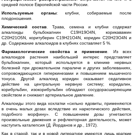
средней полосе Европейской части России.
Используемые органы
: клубни, собираемые после
плодоношения.
Химический состав
. Трава, семена и клубни содержат
алкалоиды бульбокапнин C19H19О4N, корикавамин
C20H21О5N, коритуберин C19H21О4N, коридин C20H23O4N и
др. Содержание алкалоидов в клубнях составляет 5 %.
Фармакологические свойства и применение
. Из всех
алкалоидов растения наибольший интерес представляет
бульбокапнин, который используется в клинике нервных
болезней при дрожательном параличе и других заболеваниях,
сопровождающихся гиперкинезами и повышением мышечного
тонуса. Другой алкалоид коридин оказывает седативное
действие на центральную нервную систему; коридалин,
корибульбин, изокорибульбин обладают сосудорасширяющим
свойством и снижают артериальное давление.
Алкалоиды этого вида хохлатки «сильно ядовиты, применяются
в очень малых дозах вследствие их наркотического действия,
подобного морфину». С повышением дозы угнетаются
произвольные движения и рефлекторная деятельность, может
наступить каталепсия (Д. Йорданов и др., 1972).
Как в старой, так и в новой литературе имеются лишь краткие