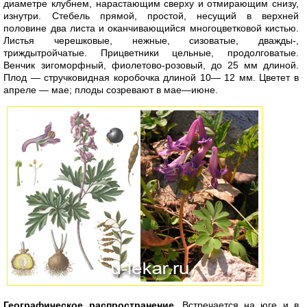
диаметре клубнем, нарастающим сверху и отмирающим снизу,
изнутри. Стебель прямой, простой, несущий в верхней
половине два листа и оканчивающийся многоцветковой кистью.
Листья черешковые, нежные, сизоватые, дважды-,
триждытройчатые. Прицветники цельные, продолговатые.
Венчик зигоморфный, фиолетово-розовый, до 25 мм длиной.
Плод — стручковидная коробочка длиной 10— 12 мм. Цветет в
апреле — мае; плоды созревают в мае—июне.
Географическое распространение
. Встречается на юге и в