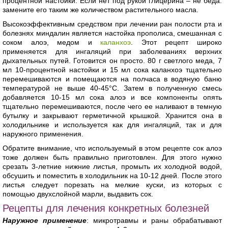
процентной настойки. Если нет под рукой глицерина – не беда:
замените его таким же количеством растительного масла.
Высокоэффективным средством при лечении ран полости рта и
болезнях миндалин является настойка прополиса, смешанная с
соком алоэ, медом и
каланхоэ
. Этот рецепт широко
применяется для ингаляций при заболеваниях верхних
дыхательных путей. Готовится он просто. 80 г светлого меда, 7
мл 10-процентной настойки и 15 мл сока каланхоэ тщательно
перемешиваются и помещаются на полчаса в водяную баню
температурой не выше 40-45°С. Затем в полученную смесь
добавляется 10-15 мл сока алоэ и все компоненты опять
тщательно перемешиваются, после чего ее наливают в темную
бутылку и закрывают герметичной крышкой. Хранится она в
холодильнике и используется как для ингаляций, так и для
наружного применения.
Обратите внимание, что используемый в этом рецепте сок алоэ
тоже должен быть правильно приготовлен. Для этого нужно
срезать 3-летние нижние листья, промыть их холодной водой,
обсушить и поместить в холодильник на 10-12 дней. После этого
листья следует порезать на мелкие куски, из которых с
помощью двухслойной марли, выдавить сок.
Рецепты для лечения конкретных болезней
Наружное применение
: микротравмы и раны обрабатывают