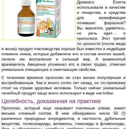
Древнего Египта
использовали в качестве
и лекарства, и средства
для мумификации
почивших фараонов?
Вы, вероятно, удивитесь,
но речь идет… о
прополисе. Этот третий
по ценности (после меда
и воска) продукт пчеловодства хорошо был известен и индейцам
племени инков, которые добавляли его в состав многих мазей,
лечили им воспаления и сильный жар. А знаменитый
врачеватель Авиценна упоминал его в своих трудах, отмечая
уникальные очищающие и смягчающие свойства.
С течением времени прополис не стал менее популярным и
востребованным. Как и много сотен лет назад, он по-прежнему
стоит на страже здоровья человека. Только сейчас уникальный
лечебный продукт чаще всего используют в виде настойки.
Целебность, доказанная на практике
Прополис, который еще называют пчелиным клеем, имеет
весьма сложный состав. В нем обнаружено около 50 (!)
различных природных ингредиентов, в частности, дубильные
вещества, полисахариды, витамины, гликозиды и флавоноиды.
Ими и обусловлены целебные свойства самого продукта, а