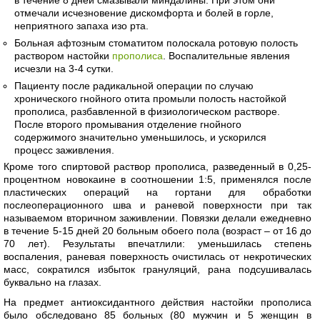
в течение 8 дней смазывали миндалины. При этом они
отмечали исчезновение дискомфорта и болей в горле,
неприятного запаха изо рта.
Больная афтозным стоматитом полоскала ротовую полость
раствором настойки
прополиса
. Воспалительные явления
исчезли на 3-4 сутки.
Пациенту после радикальной операции по случаю
хронического гнойного отита промыли полость настойкой
прополиса, разбавленной в физиологическом растворе.
После второго промывания отделение гнойного
содержимого значительно уменьшилось, и ускорился
процесс заживления.
Кроме того спиртовой раствор прополиса, разведенный в 0,25-
процентном новокаине в соотношении 1:5, применялся после
пластических операций на гортани для обработки
послеоперационного шва и раневой поверхности при так
называемом вторичном заживлении. Повязки делали ежедневно
в течение 5-15 дней 20 больным обоего пола (возраст – от 16 до
70 лет). Результаты впечатлили: уменьшилась степень
воспаления, раневая поверхность очистилась от некротических
масс, сократился избыток грануляций, рана подсушивалась
буквально на глазах.
На предмет антиоксидантного действия настойки прополиса
было обследовано 85 больных (80 мужчин и 5 женщин в