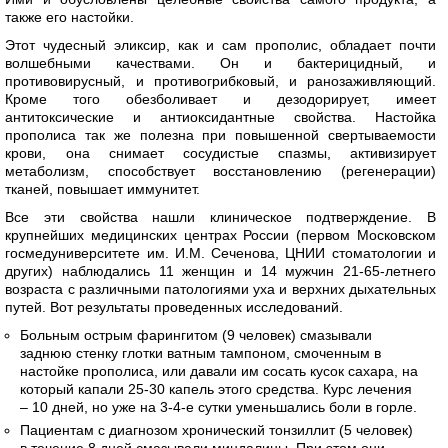
также его настойки.
Этот чудесный эликсир, как и сам прополис, обладает почти
волшебными качествами. Он и бактерицидный, и
противовирусный, и противогрибковый, и ранозаживляющий.
Кроме того обезболивает и дезодорирует, имеет
антитоксические и антиоксидантные свойства. Настойка
прополиса так же полезна при повышенной свертываемости
крови, она снимает сосудистые спазмы, активизирует
метаболизм, способствует восстановлению (регенерации)
тканей, повышает иммунитет.
Все эти свойства нашли клиническое подтверждение. В
крупнейших медицинских центрах России (первом Московском
госмедуниверситете им. И.М. Сеченова, ЦНИИ стоматологии и
других) наблюдались 11 женщин и 14 мужчин 21-65-летнего
возраста с различными патологиями уха и верхних дыхательных
путей. Вот результаты проведенных исследований.
Больным острым фарингитом (9 человек) смазывали
заднюю стенку глотки ватным тампоном, смоченным в
настойке прополиса, или давали им сосать кусок сахара, на
который капали 25-30 капель этого средства. Курс лечения
– 10 дней, но уже на 3-4-е сутки уменьшались боли в горле.
Пациентам с диагнозом хронический тонзиллит (5 человек)