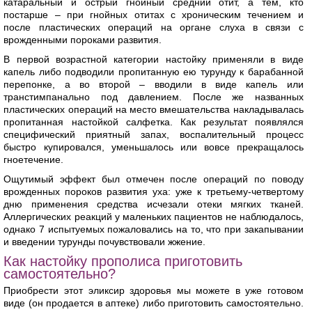
катаральный и острый гнойный средний отит, а тем, кто
постарше – при гнойных отитах с хроническим течением и
после пластических операций на органе слуха в связи с
врожденными пороками развития.
В первой возрастной категории настойку применяли в виде
капель либо подводили пропитанную ею турунду к барабанной
перепонке, а во второй – вводили в виде капель или
транстимпанально под давлением. После же названных
пластических операций на место вмешательства накладывалась
пропитанная настойкой салфетка. Как результат появлялся
специфический приятный запах, воспалительный процесс
быстро купировался, уменьшалось или вовсе прекращалось
гноетечение.
Ощутимый эффект был отмечен после операций по поводу
врожденных пороков развития уха: уже к третьему-четвертому
дню применения средства исчезали отеки мягких тканей.
Аллергических реакций у маленьких пациентов не наблюдалось,
однако 7 испытуемых пожаловались на то, что при закапывании
и введении турунды почувствовали жжение.
Как настойку прополиса приготовить
самостоятельно?
Приобрести этот эликсир здоровья мы можете в уже готовом
виде (он продается в аптеке) либо приготовить самостоятельно.