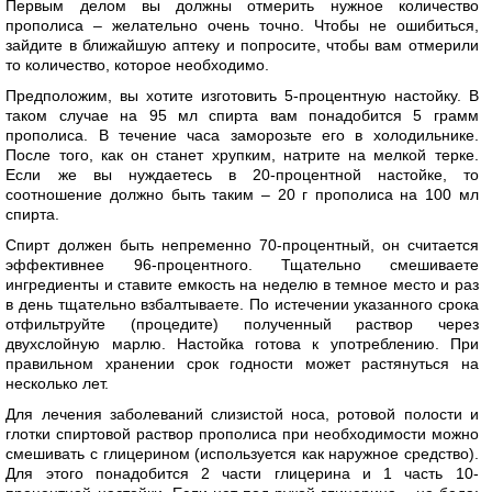
Первым делом вы должны отмерить нужное количество
прополиса – желательно очень точно. Чтобы не ошибиться,
зайдите в ближайшую аптеку и попросите, чтобы вам отмерили
то количество, которое необходимо.
Предположим, вы хотите изготовить 5-процентную настойку. В
таком случае на 95 мл спирта вам понадобится 5 грамм
прополиса. В течение часа заморозьте его в холодильнике.
После того, как он станет хрупким, натрите на мелкой терке.
Если же вы нуждаетесь в 20-процентной настойке, то
соотношение должно быть таким – 20 г прополиса на 100 мл
спирта.
Спирт должен быть непременно 70-процентный, он считается
эффективнее 96-процентного. Тщательно смешиваете
ингредиенты и ставите емкость на неделю в темное место и раз
в день тщательно взбалтываете. По истечении указанного срока
отфильтруйте (процедите) полученный раствор через
двухслойную марлю. Настойка готова к употреблению. При
правильном хранении срок годности может растянуться на
несколько лет.
Для лечения заболеваний слизистой носа, ротовой полости и
глотки спиртовой раствор прополиса при необходимости можно
смешивать с глицерином (используется как наружное средство).
Для этого понадобится 2 части глицерина и 1 часть 10-