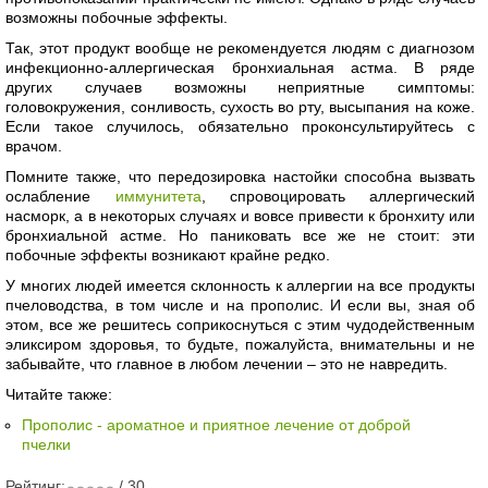
возможны побочные эффекты.
Так, этот продукт вообще не рекомендуется людям с диагнозом
инфекционно-аллергическая бронхиальная астма. В ряде
других случаев возможны неприятные симптомы:
головокружения, сонливость, сухость во рту, высыпания на коже.
Если такое случилось, обязательно проконсультируйтесь с
врачом.
Помните также, что передозировка настойки способна вызвать
ослабление
иммунитета
, спровоцировать аллергический
насморк, а в некоторых случаях и вовсе привести к бронхиту или
бронхиальной астме. Но паниковать все же не стоит: эти
побочные эффекты возникают крайне редко.
У многих людей имеется склонность к аллергии на все продукты
пчеловодства, в том числе и на прополис. И если вы, зная об
этом, все же решитесь соприкоснуться с этим чудодейственным
эликсиром здоровья, то будьте, пожалуйста, внимательны и не
забывайте, что главное в любом лечении – это не навредить.
Читайте также:
Прополис - ароматное и приятное лечение от доброй
пчелки
Рейтинг:
/ 30