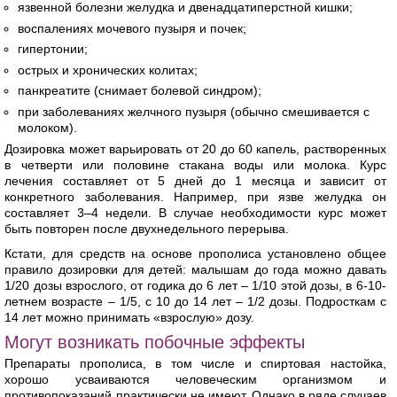
язвенной болезни желудка и двенадцатиперстной кишки;
воспалениях мочевого пузыря и почек;
гипертонии;
острых и хронических колитах;
панкреатите (снимает болевой синдром);
при заболеваниях желчного пузыря (обычно смешивается с
молоком).
Дозировка может варьировать от 20 до 60 капель, растворенных
в четверти или половине стакана воды или молока. Курс
лечения составляет от 5 дней до 1 месяца и зависит от
конкретного заболевания. Например, при язве желудка он
составляет 3–4 недели. В случае необходимости курс может
быть повторен после двухнедельного перерыва.
Кстати, для средств на основе прополиса установлено общее
правило дозировки для детей: малышам до года можно давать
1/20 дозы взрослого, от годика до 6 лет – 1/10 этой дозы, в 6-10-
летнем возрасте – 1/5, с 10 до 14 лет – 1/2 дозы. Подросткам с
14 лет можно принимать «взрослую» дозу.
Могут возникать побочные эффекты
Препараты прополиса, в том числе и спиртовая настойка,
хорошо усваиваются человеческим организмом и
противопоказаний практически не имеют. Однако в ряде случаев