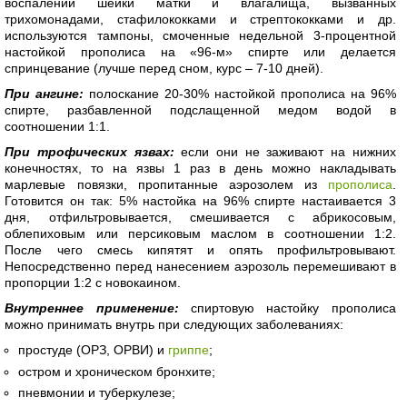
воспалении шейки матки и влагалища, вызванных
трихомонадами, стафилококками и стрептококками и др.
используются тампоны, смоченные недельной 3-процентной
настойкой прополиса на «96-м» спирте или делается
спринцевание (лучше перед сном, курс – 7-10 дней).
При ангине:
полоскание 20-30% настойкой прополиса на 96%
спирте, разбавленной подслащенной медом водой в
соотношении 1:1.
При трофических язвах:
если они не заживают на нижних
конечностях, то на язвы 1 раз в день можно накладывать
марлевые повязки, пропитанные аэрозолем из
прополиса
.
Готовится он так: 5% настойка на 96% спирте настаивается 3
дня, отфильтровывается, смешивается с абрикосовым,
облепиховым или персиковым маслом в соотношении 1:2.
После чего смесь кипятят и опять профильтровывают.
Непосредственно перед нанесением аэрозоль перемешивают в
пропорции 1:2 с новокаином.
Внутреннее применение:
спиртовую настойку прополиса
можно принимать внутрь при следующих заболеваниях:
простуде (ОРЗ, ОРВИ) и
гриппе
;
остром и хроническом бронхите;
пневмонии и туберкулезе;