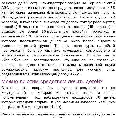
возрасте до 59 лет) – ликвидаторов аварии на Чернобыльской
АЭС, получивших высокие дозы радиоактивного излучения. У 65
из них были выявлены функциональные нарушения печени.
Обследуемых разделили на три группы. Первой группе (22
человека) в качестве антиоксиданта давали токоферола ацетат,
второй (18 человек) – эссенциале, а третьей (45 человек) –
разведенную водой 10-процентную настойку прополиса в
соотношении 1:1. Лечение проводилось месяц, по результатам
которого положительная динамика была более выражена
именно в третьей группе. То есть после курса настойкой
прополиса у больных ощутимо улучшается самочувствие и
нормализуются биохимические показатели. К тому же у
«чернобыльцев» восстановилось функциональное состояние
печени, что дало основание светилам медицинской науки
рекомендовать настойку прополиса для лечения лиц,
подвергавшихся ионизирующему облучению.
Можно ли этим средством лечить детей?
Ответ на этот вопрос был получен в результате тех же
исследований, о которых мы сказали выше, и он –
положительный. Под наблюдением находилось 70 детей,
которые страдали острыми и хроническими заболеваниями уха
(возраст от 3-х месяцев до 14 лет).
Самым маленьким пациентам средство назначали при диагнозе