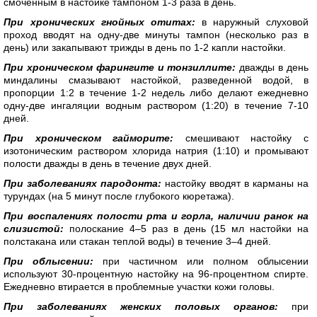
смоченным в настойке тампоном 1-3 раза в день.
При хронических гнойных отитах:
в наружный слуховой
проход вводят на одну-две минуты тампон (несколько раз в
день) или закапывают трижды в день по 1-2 капли настойки.
При хроническом фарингите и тонзиллите:
дважды в день
миндалины смазывают настойкой, разведенной водой, в
пропорции 1:2 в течение 1-2 недель либо делают ежедневно
одну-две ингаляции водным раствором (1:20) в течение 7-10
дней.
При хроническом гайморите:
смешивают настойку с
изотоническим раствором хлорида натрия (1:10) и промывают
полости дважды в день в течение двух дней.
При заболеваниях пародонта:
настойку вводят в карманы на
турундах (на 5 минут после глубокого кюретажа).
При воспалениях полости рта и горла, наличии ранок на
слизистой:
полоскание 4–5 раз в день (15 мл настойки на
полстакана или стакан теплой воды) в течение 3–4 дней.
При облысении:
при частичном или полном облысении
используют 30-процентную настойку на 96-процентном спирте.
Ежедневно втирается в проблемные участки кожи головы.
При заболеваниях женских половых органов:
при