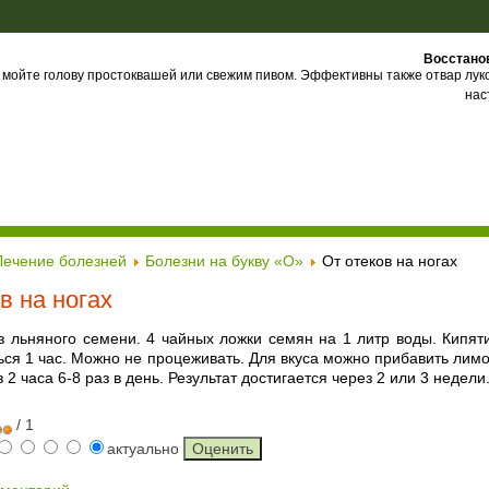
Восстано
 мойте голову простоквашей или свежим пивом. Эффективны также отвар лук
нас
Лечение болезней
Болезни на букву «О»
От отеков на ногах
в на ногах
з льняного семени. 4 чайных ложки семян на 1 литр воды. Кипяти
ься 1 час. Можно не процеживать. Для вкуса можно прибавить лимон
 2 часа 6-8 раз в день. Результат достигается через 2 или 3 недели
/ 1
актуально