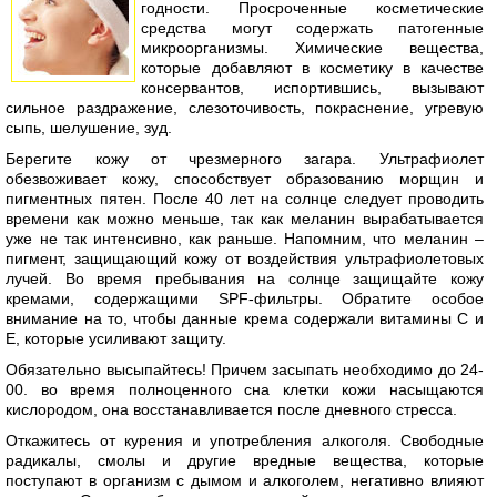
годности. Просроченные косметические
средства могут содержать патогенные
микроорганизмы. Химические вещества,
которые добавляют в косметику в качестве
консервантов, испортившись, вызывают
сильное раздражение, слезоточивость, покраснение, угревую
сыпь, шелушение, зуд.
Берегите кожу от чрезмерного загара. Ультрафиолет
обезвоживает кожу, способствует образованию морщин и
пигментных пятен. После 40 лет на солнце следует проводить
времени как можно меньше, так как меланин вырабатывается
уже не так интенсивно, как раньше. Напомним, что меланин –
пигмент, защищающий кожу от воздействия ультрафиолетовых
лучей. Во время пребывания на солнце защищайте кожу
кремами, содержащими SPF-фильтры. Обратите особое
внимание на то, чтобы данные крема содержали витамины С и
Е, которые усиливают защиту.
Обязательно высыпайтесь! Причем засыпать необходимо до 24-
00. во время полноценного сна клетки кожи насыщаются
кислородом, она восстанавливается после дневного стресса.
Откажитесь от курения и употребления алкоголя. Свободные
радикалы, смолы и другие вредные вещества, которые
поступают в организм с дымом и алкоголем, негативно влияют