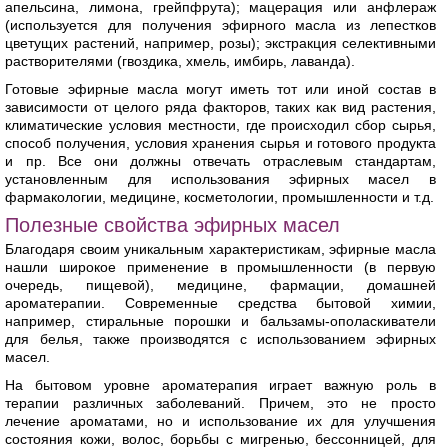
апельсина, лимона, грейпфрута); мацерация или анфлераж
(используется для получения эфирного масла из лепестков
цветущих растений, например, розы); экстракция селективными
растворителями (гвоздика, хмель, имбирь, лаванда).
Готовые эфирные масла могут иметь тот или иной состав в
зависимости от целого ряда факторов, таких как вид растения,
климатические условия местности, где происходил сбор сырья,
способ получения, условия хранения сырья и готового продукта
и пр. Все они должны отвечать отраслевым стандартам,
установленным для использования эфирных масел в
фармакологии, медицине, косметологии, промышленности и т.д.
Полезные свойства эфирных масел
Благодаря своим уникальным характеристикам, эфирные масла
нашли широкое применение в промышленности (в первую
очередь, пищевой), медицине, фармации, домашней
ароматерапии. Современные средства бытовой химии,
например, стиральные порошки и бальзамы-ополаскиватели
для белья, также производятся с использованием эфирных
масел.
На бытовом уровне ароматерапия играет важную роль в
терапии различных заболеваний. Причем, это не просто
лечение ароматами, но и использование их для улучшения
состояния кожи, волос, борьбы с мигренью, бессонницей, для