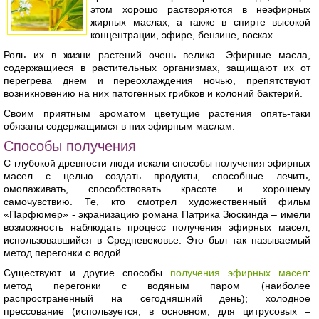
этом хорошо растворяются в неэфирных
жирных маслах, а также в спирте высокой
концентрации, эфире, бензине, восках.
Роль их в жизни растений очень велика. Эфирные масла,
содержащиеся в растительных организмах, защищают их от
перегрева днем и переохлаждения ночью, препятствуют
возникновению на них патогенных грибков и колоний бактерий.
Своим приятным ароматом цветущие растения опять-таки
обязаны содержащимся в них эфирным маслам.
Способы получения
С глубокой древности люди искали способы получения эфирных
масел с целью создать продукты, способные лечить,
омолаживать, способствовать красоте и хорошему
самочувствию. Те, кто смотрел художественный фильм
«Парфюмер» - экранизацию романа Патрика Зюскинда – имели
возможность наблюдать процесс получения эфирных масел,
использовавшийся в Средневековье. Это был так называемый
метод перегонки с водой.
Существуют и другие способы
получения эфирных масел
:
метод перегонки с водяным паром (наиболее
распространенный на сегодняшний день); холодное
прессование (используется, в основном, для цитрусовых –