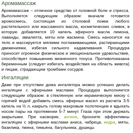
Аромамассаж
Аромамассаж – отличное средство от головной боли и стресса.
Выполняется следующим образом: вначале готовится
аромосмесь, состоящая из столовой ложки любого
растительного или массажного масла, косметических сливок, в
которую добавляется 10 капель эфирного масла лимона,
лаванды, эвкалипта, мяты или жасмина. Смесь наносится на
тело и массируется мягкими поглаживающими, растирающими
движениями, избегая сильного надавливания. Процедура
приносит огромное физическое и эмоциональное удовольствие,
способствует повышению жизненного тонуса. Противопоказана
беременным (следует избегать воздействия на область живота)
и лицам, страдающим тромбами сосудов.
Ингаляции
Даже при отсутствии дома ингалятора можно успешно делать
ингаляции с эфирными маслами. Процедура выполняется
следующим образом: в стеклянную или керамическую миску с
горячей водой добавить смесь эфирных масел из расчета 3-5
капель на ½ л, накрыть голову махровым полотенцем и вдыхать
носом пары на протяжении 5-7 минут. Глаза при этом держать
закрытыми. При насморке,
ангине
, бронхите эффективны
ингаляции с эфирными маслами аниса, чабреца,
кедра
, мяты,
базилика, тмина, тимьяна, багульника, душицы.