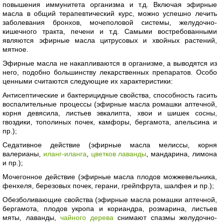
повышения иммунитета организма и т.д. Включая эфирные
масла в общий терапевтический курс, можно успешно лечить
заболевания бронхов, мочеполовой системы, желудочно-
кишечного тракта, печени и т.д. Самыми востребованными
являются эфирные масла цитрусовых и хвойных растений,
мятное.
Эфирные масла не накапливаются в организме, а выводятся из
него, подобно большинству лекарственных препаратов. Особо
ценными считаются следующие их характеристики:
Антисептические и бактерицидные свойства, способность гасить
воспалительные процессы (эфирные масла ромашки аптечной,
корня девясила, листьев эвкалипта, хвои и шишек сосны,
гвоздики, тополиных почек, камфоры, бергамота, апельсина и
пр.);
Седативное действие (эфирные масла мелиссы, корня
валерианы,
иланг-иланга
,
цветков лаванды
, мандарина, лимона
и пр.);
Мочегонное действие (эфирные масла плодов можжевельника,
фенхеля, березовых почек, герани, грейпфрута, шалфея и пр.);
Обезболивающие свойства (эфирные масла ромашки аптечной,
бергамота, плодов укропа и кориандра, розмарина, листьев
мяты, лаванды,
чайного дерева
снимают спазмы желудочно-