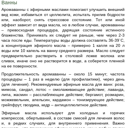
Ванны
Аромаванны с эфирными маслами помогают улучшить внешний
вид кожи, избавиться от целлюлита, испытать прилив бодрости
или, наоборот, снять стрессовое состояние. Тот или иной
эффект зависит от вида масла, но в любом случае, аромаванны
– превосходная процедура, дарящая состояние истинного
блаженства. Принимать их следует не раньше, чем через 2-3
часа после еды. Температуры воды должна составлять 36-39`C,
а концентрация эфирного масла – примерно 1 капля на 20 л
воды или 10 капель на ванну среднего размера. Масло следует
предварительно растворить в столовой ложке молока или
сливок, иначе оно не растворится в воде, а соберется пленкой
на ее поверхности.
Продолжительность аромаванны – около 15 минут; частота
процедуры – 1 раз в неделю (для профилактики), через день
(для лечения). Рекомендуемые эфирные масла для ванн: роза,
мимоза, сандал, лотос – омолаживающее действие; лаванда,
липа, жасмин – расслабляющее действие; бергамот, розмарин,
можжевельник, апельсин, кардамон – тонизирующее действие;
грейпфрут, гвоздика, кедр – антицеллюлитное действие.
Эфирные масла используют для холодных и горячих
компрессов, обертываний, в составе смесей для лечения волос
и, в редких случаях, для внутреннего применения. Важно