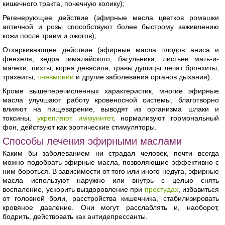
кишечного тракта, почечную колику);
Регенерующее действие (эфирные масла цветков ромашки
аптечной и розы способствуют более быстрому заживлению
кожи после травм и ожогов);
Отхаркивающее действие (эфирные масла плодов аниса и
фенхеля, кедра гималайского, багульника, листьев мать-и-
мачехи, пихты, корня девясила, травы душицы лечат бронхиты,
трахеиты,
пневмонии
и другие заболевания органов дыхания);
Кроме вышеперечисленных характеристик, многие эфирные
масла улучшают работу кровеносной системы, благотворно
влияют на пищеварение, выводят из организма шлаки и
токсины,
укрепляют иммунитет
, нормализуют гормональный
фон, действуют как эротические стимуляторы.
Способы лечения эфирными маслами
Каким бы заболеванием ни страдал человек, почти всегда
можно подобрать эфирные масла, позволяющие эффективно с
ним бороться. В зависимости от того или иного недуга, эфирные
масла используют наружно или внутрь с целью снять
воспаление, ускорить выздоровление при
простудах
, избавиться
от головной боли, расстройства кишечника, стабилизировать
кровяное давление. Они могут расслаблять и, наоборот,
бодрить, действовать как антидепрессанты.