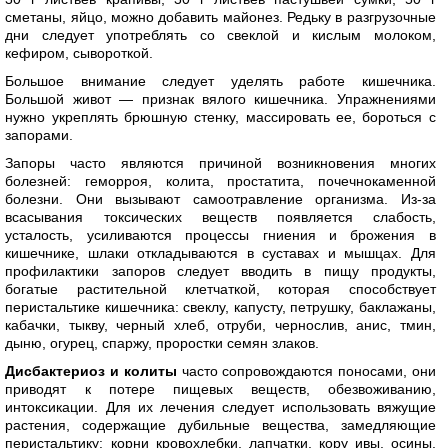
сметаны, яйцо, можно добавить майонез. Редьку в разгрузочные
дни следует употреблять со свеклой и кислым молоком,
кефиром, сывороткой.
Большое внимание следует уделять работе кишечника.
Большой живот — признак вялого кишечника. Упражнениями
нужно укреплять брюшную стенку, массировать ее, бороться с
запорами.
Запоры часто являются причиной возникновения многих
болезней: геморроя, колита, простатита, почечнокаменной
болезни. Они вызывают самоотравление организма. Из-за
всасывания токсических веществ появляется слабость,
усталость, усиливаются процессы гниения и брожения в
кишечнике, шлаки откладываются в суставах и мышцах. Для
профилактики запоров следует вводить в пищу продукты,
богатые растительной клетчаткой, которая способствует
перистальтике кишечника: свеклу, капусту, петрушку, баклажаны,
кабачки, тыкву, черный хлеб, отруби, чернослив, анис, тмин,
дыню, огурец, спаржу, проростки семян злаков.
Дисбактериоз и колиты
часто сопровождаются поносами, они
приводят к потере пищевых веществ, обезвоживанию,
интоксикации. Для их лечения следует использовать вяжущие
растения, содержащие дубильные вещества, замедляющие
перистальтику: корни кровохлебки, лапчатки, кору ивы, осины,