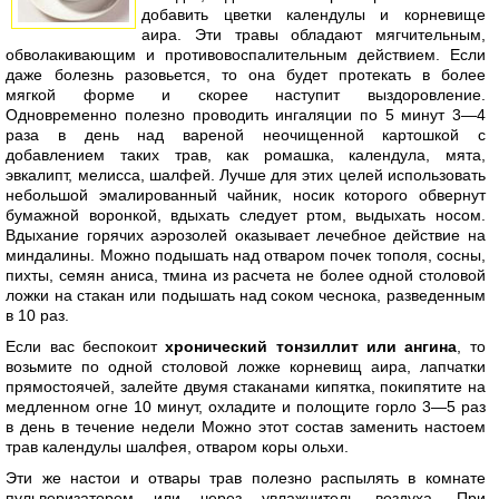
добавить цветки календулы и корневище
аира. Эти травы обладают мягчительным,
обволакивающим и противовоспалительным действием. Если
даже болезнь разовьется, то она будет протекать в более
мягкой форме и скорее наступит выздоровление.
Одновременно полезно проводить ингаляции по 5 минут 3—4
раза в день над вареной неочищенной картошкой с
добавлением таких трав, как ромашка, календула, мята,
эвкалипт, мелисса, шалфей. Лучше для этих целей использовать
небольшой эмалированный чайник, носик которого обвернут
бумажной воронкой, вдыхать следует ртом, выдыхать носом.
Вдыхание горячих аэрозолей оказывает лечебное действие на
миндалины. Можно подышать над отваром почек тополя, сосны,
пихты, семян аниса, тмина из расчета не более одной столовой
ложки на стакан или подышать над соком чеснока, разведенным
в 10 раз.
Если вас беспокоит
хронический тонзиллит или ангина
, то
возьмите по одной столовой ложке корневищ аира, лапчатки
прямостоячей, залейте двумя стаканами кипятка, покипятите на
медленном огне 10 минут, охладите и полощите горло 3—5 раз
в день в течение недели Можно этот состав заменить настоем
трав календулы шалфея, отваром коры ольхи.
Эти же настои и отвары трав полезно распылять в комнате
пульверизатором или через увлажнитель воздуха. При