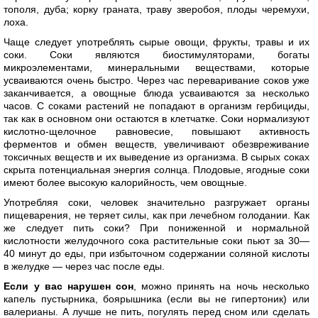
тополя, дуба; корку граната, траву зверобоя, плоды черемухи,
лоха.
Чаще следует употреблять сырые овощи, фрукты, травы и их
соки. Соки являются биостимуляторами, богаты
микроэлементами, минеральными веществами, которые
усваиваются очень быстро. Через час переваривание соков уже
заканчивается, а овощные блюда усваиваются за несколько
часов. С соками растений не попадают в организм гербициды,
так как в основном они остаются в клетчатке. Соки нормализуют
кислотно-щелочное равновесие, повышают активность
ферментов и обмен веществ, увеличивают обезвреживание
токсичных веществ и их выведение из организма. В сырых соках
скрыта потенциальная энергия солнца. Плодовые, ягодные соки
имеют более высокую калорийность, чем овощные.
Употребляя соки, человек значительно разгружает органы
пищеварения, не теряет силы, как при лечебном голодании. Как
же следует пить соки? При пониженной и нормальной
кислотности желудочного сока растительные соки пьют за 30—
40 минут до еды, при избыточном содержании соляной кислоты
в желудке — через час после еды.
Если у вас нарушен сон
, можно принять на ночь несколько
капель пустырника, боярышника (если вы не гипертоник) или
валерианы. А лучше не пить, погулять перед сном или сделать