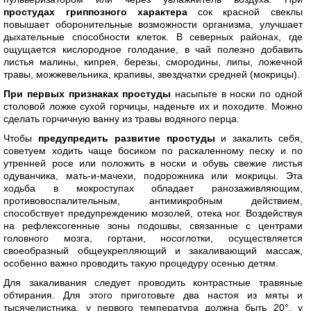
простудах гриппозного характера
сок красной свеклы
повышает оборонительные возможности организма, улучшает
дыхательные способности клеток. В северных районах, где
ощущается кислородное голодание, в чай полезно добавить
листья малины, кипрея, березы, смородины, липы, ложечной
травы, можжевельника, крапивы, звездчатки средней (мокрицы).
При первых признаках простуды
насыпьте в носки по одной
столовой ложке сухой горчицы, наденьте их и походите. Можно
сделать горчичную ванну из травы водяного перца.
Чтобы
предупредить развитие простуды
и закалить себя,
советуем ходить чаще босиком по раскаленному песку и по
утренней росе или положить в носки и обувь свежие листья
одуванчика, мать-и-мачехи, подорожника или мокрицы. Эта
ходьба в мокроступах обладает ранозаживляющим,
противовоспалительным, антимикробным действием,
способствует предупреждению мозолей, отека ног. Воздействуя
на рефлексогенные зоны подошвы, связанные с центрами
головного мозга, гортани, носоглотки, осуществляется
своеобразный общеукрепляющий и закаливающий массаж,
особенно важно проводить такую процедуру осенью детям.
Для закаливания следует проводить контрастные травяные
обтирания. Для этого приготовьте два настоя из мяты и
тысячелистника, у первого температура должна быть 20°, у