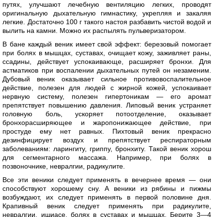
путях, улучшают лечебную вентиляцию легких, проводят
оригинальную дыхательную гимнастику, укрепляя и закаляя
легкие. Достаточно 100 г такого настоя разбавить чистой водой и
вылить на камни. Можно их распылять пульверизатором.
В бане каждый веник имеет свой эффект: березовый помогает
при болях в мышцах, суставах, очищает кожу, заживляет раны,
ссадины, действует успокаивающе, расширяет бронхи. Для
астматиков при воспалении дыхательных путей он незаменим.
Дубовый веник оказывает сильное противовоспалительное
действие, полезен для людей с жирной кожей, успокаивает
нервную систему, полезен гипертоникам — его аромат
препятствует повышению давления. Липовый веник устраняет
головную боль, ускоряет потоотделение, оказывает
бронхорасширяющее и жаропонижающее действие, при
простуде ему нет равных. Пихтовый веник прекрасно
дезинфицирует воздух и препятствует респираторным
заболеваниям: ларингиту, гриппу, бронхиту. Такой веник хорош
для сегментарного массажа. Например, при болях в
позвоночнике, невралгии, радикулите.
Все эти веники следует применять в вечернее время — они
способствуют хорошему сну. А веники из рябины и пижмы
возбуждают, их следует применять в первой половине дня.
Крапивный веник следует применять при радикулите,
невралгии, ишиасе, болях в суставах и мышцах. Берите 3—4