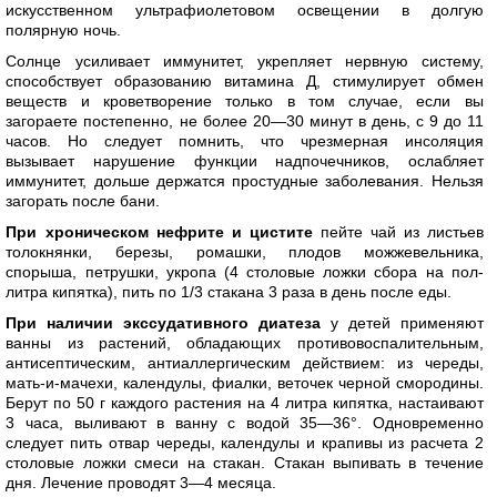
искусственном ультрафиолетовом освещении в долгую
полярную ночь.
Солнце усиливает иммунитет, укрепляет нервную систему,
способствует образованию витамина Д, стимулирует обмен
веществ и кроветворение только в том случае, если вы
загораете постепенно, не более 20—30 минут в день, с 9 до 11
часов. Но следует помнить, что чрезмерная инсоляция
вызывает нарушение функции надпочечников, ослабляет
иммунитет, дольше держатся простудные заболевания. Нельзя
загорать после бани.
При хроническом нефрите и цистите
пейте чай из листьев
толокнянки, березы, ромашки, плодов можжевельника,
спорыша, петрушки, укропа (4 столовые ложки сбора на пол-
литра кипятка), пить по 1/3 стакана 3 раза в день после еды.
При наличии экссудативного диатеза
у детей применяют
ванны из растений, обладающих противовоспалительным,
антисептическим, антиаллергическим действием: из череды,
мать-и-мачехи, календулы, фиалки, веточек черной смородины.
Берут по 50 г каждого растения на 4 литра кипятка, настаивают
3 часа, выливают в ванну с водой 35—36°. Одновременно
следует пить отвар череды, календулы и крапивы из расчета 2
столовые ложки смеси на стакан. Стакан выпивать в течение
дня. Лечение проводят 3—4 месяца.