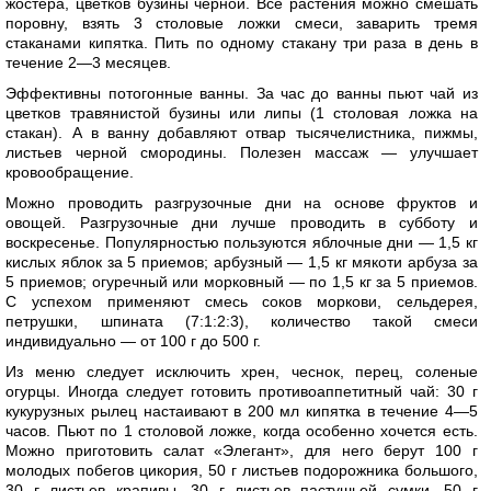
жостера, цветков бузины черной. Все растения можно смешать
поровну, взять 3 столовые ложки смеси, заварить тремя
стаканами кипятка. Пить по одному стакану три раза в день в
течение 2—3 месяцев.
Эффективны потогонные ванны. За час до ванны пьют чай из
цветков травянистой бузины или липы (1 столовая ложка на
стакан). А в ванну добавляют отвар тысячелистника, пижмы,
листьев черной смородины. Полезен массаж — улучшает
кровообращение.
Можно проводить разгрузочные дни на основе фруктов и
овощей. Разгрузочные дни лучше проводить в субботу и
воскресенье. Популярностью пользуются яблочные дни — 1,5 кг
кислых яблок за 5 приемов; арбузный — 1,5 кг мякоти арбуза за
5 приемов; огуречный или морковный — по 1,5 кг за 5 приемов.
С успехом применяют смесь соков моркови, сельдерея,
петрушки, шпината (7:1:2:3), количество такой смеси
индивидуально — от 100 г до 500 г.
Из меню следует исключить хрен, чеснок, перец, соленые
огурцы. Иногда следует готовить противоаппетитный чай: 30 г
кукурузных рылец настаивают в 200 мл кипятка в течение 4—5
часов. Пьют по 1 столовой ложке, когда особенно хочется есть.
Можно приготовить салат «Элегант», для него берут 100 г
молодых побегов цикория, 50 г листьев подорожника большого,
30 г листьев крапивы, 30 г листьев пастушьей сумки, 50 г