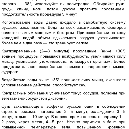
второго — 38°, используйте их поочередно. Обтирайте руки,
грудь, спину, ноги, потом досуха протрите полотенцем;
продолжительность процедуры 5 минут.
Использование воды давно входило в самобытную систему
русского закаливания. Вода из всех закаливающих факторов
является самым мощным и быстрым. При воздействии на кожу
холодной водой объем вдыхаемого воздуха увеличивается
более чем в два раза — это тренирует легкие.
Кратковременные (2—3 минуты) прохладные (ниже +30°)
водные процедуры повышают возбудимость, увеличивают силу
мышц, уменьшают утомляемость, тонизируют организм. Более
продолжительное воздействие вызывает напряжение мышц,
судороги.
Воздействие воды выше +35° понижает силу мышц, оказывает
успокаивающее действие, способствует сну.
Контрастные обливания усиливают тонус сосудов, полезны при
вегетативно-сосудистой дистонии.
Суть закаливающего эффекта русской бани в соблюдении
строгого режима: нагревание 3—5 минут, охлаждение 3—5
минут, отдых — 10 минут. В первое время посещать парилку 1—
2 раза, через месяц 4—5 раз. Нельзя париться в бане при
повышенной температуре тела, повышенном кровяном