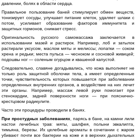
давлении, болях в области сердца.
Правильное пользование баней стимулирует обмен веществ,
тонизирует сосуды, улучшает питание клеток, удаляет шлаки с
потом, усиливает образование факторов иммунитета и
защитных гормонов, снимает стресс.
Оригинальность русского самомассажа заключается в
использовании мазей и растирок. Например, лоб и затылок
растирали уксусом, маслом мяты и мелиссы; лопатки — соком
хрена и редьки; места пульса — чесноком и сосновой живицей;
подошвы ног — соленым огурцом и квашеной капустой.
Следовательно, славяне догадывались, что кожа выполняет не
только роль защитной оболочки тела, а имеет определенные
точки, чувствительность которых повышается при заболевании
определенных внутренних органов, а воздействие на них лечит
эти органы. Например, массаж левой руки помогает при
стенокардии, задней поверхности ноги — при пояснично-
крестцовом радикулите.
Часто эти процедуры проводили в банях.
При простудных заболеваниях
, парясь в бане, на камни лили
настои лечебных трав: мяты, шалфея, полыни эвкалипта,
тимьяна, березы. Их целебные ароматы в сочетании с жаром
убивают почти все бактерии на коже и в верхних дыхательных