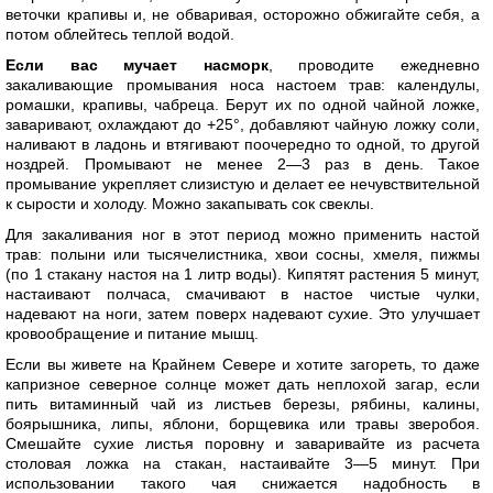
веточки крапивы и, не обваривая, осторожно обжигайте себя, а
потом облейтесь теплой водой.
Если вас мучает насморк
, проводите ежедневно
закаливающие промывания носа настоем трав: календулы,
ромашки, крапивы, чабреца. Берут их по одной чайной ложке,
заваривают, охлаждают до +25°, добавляют чайную ложку соли,
наливают в ладонь и втягивают поочередно то одной, то другой
ноздрей. Промывают не менее 2—3 раз в день. Такое
промывание укрепляет слизистую и делает ее нечувствительной
к сырости и холоду. Можно закапывать сок свеклы.
Для закаливания ног в этот период можно применить настой
трав: полыни или тысячелистника, хвои сосны, хмеля, пижмы
(по 1 стакану настоя на 1 литр воды). Кипятят растения 5 минут,
настаивают полчаса, смачивают в настое чистые чулки,
надевают на ноги, затем поверх надевают сухие. Это улучшает
кровообращение и питание мышц.
Если вы живете на Крайнем Севере и хотите загореть, то даже
капризное северное солнце может дать неплохой загар, если
пить витаминный чай из листьев березы, рябины, калины,
боярышника, липы, яблони, борщевика или травы зверобоя.
Смешайте сухие листья поровну и заваривайте из расчета
столовая ложка на стакан, настаивайте 3—5 минут. При
использовании такого чая снижается надобность в