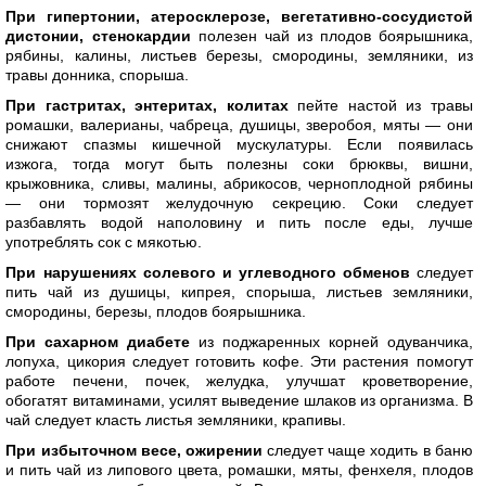
При гипертонии, атеросклерозе, вегетативно-сосудистой
дистонии, стенокардии
полезен чай из плодов боярышника,
рябины, калины, листьев березы, смородины, земляники, из
травы донника, спорыша.
При гастритах, энтеритах, колитах
пейте настой из травы
ромашки, валерианы, чабреца, душицы, зверобоя, мяты — они
снижают спазмы кишечной мускулатуры. Если появилась
изжога, тогда могут быть полезны соки брюквы, вишни,
крыжовника, сливы, малины, абрикосов, черноплодной рябины
— они тормозят желудочную секрецию. Соки следует
разбавлять водой наполовину и пить после еды, лучше
употреблять сок с мякотью.
При нарушениях солевого и углеводного обменов
следует
пить чай из душицы, кипрея, спорыша, листьев земляники,
смородины, березы, плодов боярышника.
При сахарном диабете
из поджаренных корней одуванчика,
лопуха, цикория следует готовить кофе. Эти растения помогут
работе печени, почек, желудка, улучшат кроветворение,
обогатят витаминами, усилят выведение шлаков из организма. В
чай следует класть листья земляники, крапивы.
При избыточном весе, ожирении
следует чаще ходить в баню
и пить чай из липового цвета, ромашки, мяты, фенхеля, плодов