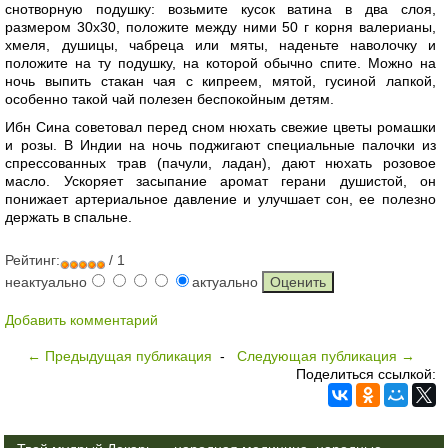
снотворную подушку: возьмите кусок ватина в два слоя,
размером 30x30, положите между ними 50 г корня валерианы,
хмеля, душицы, чабреца или мяты, наденьте наволочку и
положите на ту подушку, на которой обычно спите. Можно на
ночь выпить стакан чая с кипреем, мятой, гусиной лапкой,
особенно такой чай полезен беспокойным детям.
Ибн Сина советовал перед сном нюхать свежие цветы ромашки
и розы. В Индии на ночь поджигают специальные палочки из
спрессованных трав (пачули, ладан), дают нюхать розовое
масло. Ускоряет засыпание аромат герани душистой, он
понижает артериальное давление и улучшает сон, ее полезно
держать в спальне.
Рейтинг:
/ 1
неактуально
актуально
Добавить комментарий
← Предыдущая публикация
-
Следующая публикация →
Поделиться ссылкой: