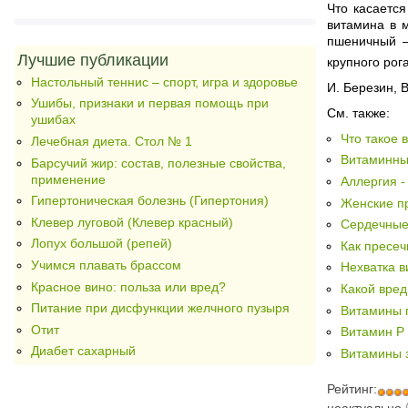
Что касается
витамина в м
пшеничный —
Лучшие публикации
крупного рог
Настольный теннис – спорт, игра и здоровье
И. Березин, 
Ушибы, признаки и первая помощь при
См. также:
ушибах
Что такое
Лечебная диета. Стол № 1
Витаминны
Барсучий жир: состав, полезные свойства,
применение
Аллергия -
Гипертоническая болезнь (Гипертония)
Женские п
Клевер луговой (Клевер красный)
Сердечные
Лопух большой (репей)
Как пресе
Учимся плавать брассом
Нехватка 
Красное вино: польза или вред?
Какой вред
Питание при дисфункции желчного пузыря
Витамины 
Отит
Витамин Р
Диабет сахарный
Витамины 
Рейтинг: