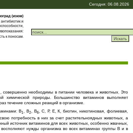
Сегодня: 06.08.2026
оград (изюм)
 антибиотик и
оспособности,
тивопоказания:
сть к поносам.
, совершенно необходимы в питании человека и животных. Это
ой химической природы. Большинство витаминов выполняет
аз течение сложных реакций в организме.
аминами: В
, В
, В
, С, Р, Е, К, биотин, никотиновая, фолиевая,
1
2
6
свою потребность в них за счет растительноядных животных, а
Важный источник витаминов для всех животных, особенно жвачных,
 восполняют нужды организма во всех витаминах группы В и в