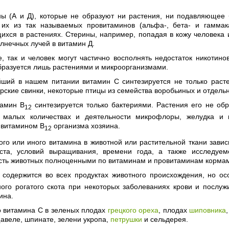
ны (А и Д), которые не образуют ни растения, ни подавляющее
 их из так называемых провитаминов (альфа-, бета- и гаммака
ихся в растениях. Стерины, например, попадая в кожу человека
лнечных лучей в витамин Д.
е, так и человек могут частично восполнять недостаток никотин
бразуется лишь растениями и микроорганизмами.
ший в нашем питании витамин С синтезируется не только раст
рские свинки, некоторые птицы из семейства воробьиных и отдел
тамин В
синтезируется только бактериями. Растения его не об
12
 малых количествах и деятельности микрофлоры, желудка и к
 витамином В
организма хозяина.
12
ого или иного витамина в животной или растительной ткани завис
аста, условий выращивания, времени года, а также исследуем
сть животных полноценными по витаминам и провитаминам корма
содержится во всех продуктах животного происхождения, но ос
ного рогатого скота при некоторых заболеваниях крови и послу
ина.
о витамина С в зеленых плодах
грецкого ореха
, плодах
шиповника
щавеле, шпинате, зелени укропа,
петрушки
и сельдерея.