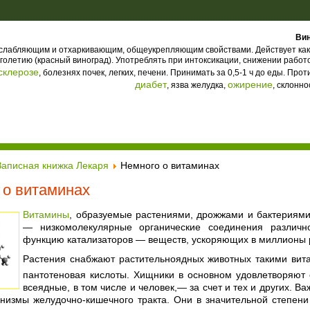
Вин
ослабляющим и отхаркивающим, общеукрепляющим свойствами. Действует как
голетию (красный виноград). Употреблять при интоксикации, снижении работ
склерозе
, болезнях почек, легких, печени. Принимать за 0,5-1 ч до еды. Про
диабет
ожирение
, язва желудка,
, склонно
Записная книжка Лекаря
Немного о витаминах
 о витаминах
Витамины
, образуемые растениями, дрожжами и бактериями
— низкомолекулярные органические соединения различн
функцию катализаторов — веществ, ускоряющих в миллионы р
Растения снабжают растительноядных животных такими вит
пантотеновая кислоты. Хищники в основном удовлетворяют 
всеядные, в том числе и человек,— за счет и тех и других. 
низмы желудочно-кишечного тракта. Они в значительной степени