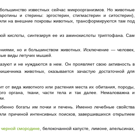
 большинство известных сейчас микроорганизмов. Но животные
ротины и стерины: эргостерин, стигмастерин и ситостерин),
 или на внешние покровы животных, трансформируются там под
овой кислоты, синтезируя ее из аминокислоты триптофана. Сам
ениями, но и большинством животных. Исключение — человек,
ьные виды летучих мышей.
разуют и не нуждаются в нем. Он проявляет свою активность в
ишечника животных, оказывается зачастую достаточной для
ит от вида животного или растения места их обитания, породы,
ого органа, ткани, части тела и так далее. Немаловажна и
ми.
обенно богаты им почки и печень. Именно лечебные свойства
жили причиной интенсивных поисков, завершившихся открытием
,
черной смородине
, белокочанной капусте, лимоне, апельсинах,