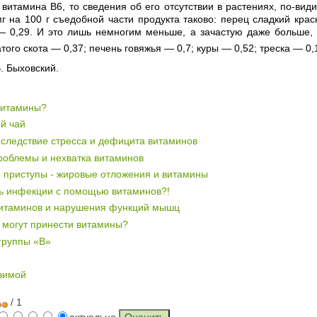
 витамина В6, то сведения об его отсутствии в растениях, по-ви
г на 100 г съедобной части продукта таково: перец сладкий кра
 0,29. И это лишь немногим меньше, а зачастую даже больше, 
атого скота — 0,37; печень говяжья — 0,7; куры — 0,52; треска — 0,
В. Быховский.
 витамины?
й чай
 следствие стресса и дефицита витаминов
роблемы и нехватка витаминов
 приступы - жировые отложения и витамины
чь инфекции с помощью витаминов?!
витаминов и нарушения функций мышц
 могут принести витамины?
группы «В»
зимой
/ 1