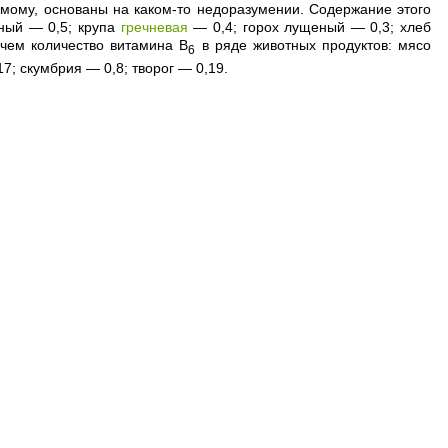
димому, основаны на каком-то недоразумении. Содержание этого
сный — 0,5; крупа
гречневая
— 0,4; горох лущеный — 0,3; хлеб
чем количество витамина В
в ряде животных продуктов: мясо
6
17; скумбрия — 0,8; творог — 0,19.