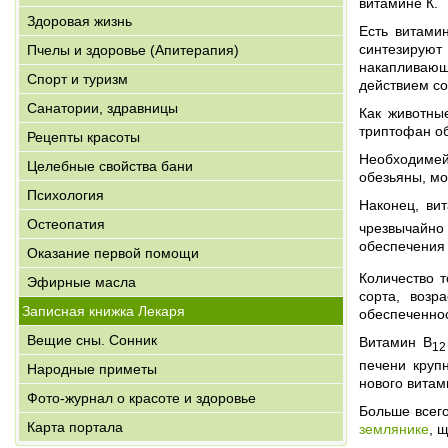
витамине К.
Здоровая жизнь
Есть витами
синтезируют
Пчелы и здоровье (Апитерапия)
накапливающ
Спорт и туризм
действием со
Санатории, здравницы
Как животны
триптофан о
Рецепты красоты
Необходимей
Целебные свойства бани
обезьяны, мо
Психология
Наконец, ви
Остеопатия
чрезвычайно
обеспечения
Оказание первой помощи
Количество т
Эфирные масла
сорта, возр
Записная книжка Лекаря
обеспеченно
Вещие сны. Сонник
Витамин B
12
печени круп
Народные приметы
нового витам
Фото-журнал о красоте и здоровье
Больше всег
Карта портала
землянике
, 