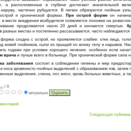
я, а расположенные в глубине достигают значительной вели
 наружу, частично рубцуются. В легких образуются гнойные узл
 острой и хронической формах.
При острой форме
он начинае
 в месте внедрения возбудителя появляется похожее на рожистое
левание продолжается около 20 дней и кончается смертью.
Х
в разных местах и постепенно рассасываются; часто наблюдаются
форма сходна с острой, но проявляется слабее: отек лица, голов
од кожей гнойников, сыпи из прыщей по всему телу и нарывов. Н
жить годами при условии хорошего лечения, особенно если нача
м врача
и лучше всего в больнице. При хронической форме сапа 
ка заболевания
состоит в соблюдении гигиены и мер предостор
з носа кровянисто-гнойных выделений с образованием язв, затем 
венные выделения, слюна, пот, мясо, кровь больных животных, а т
/ 0
актуально
мментарий
Следующая публика