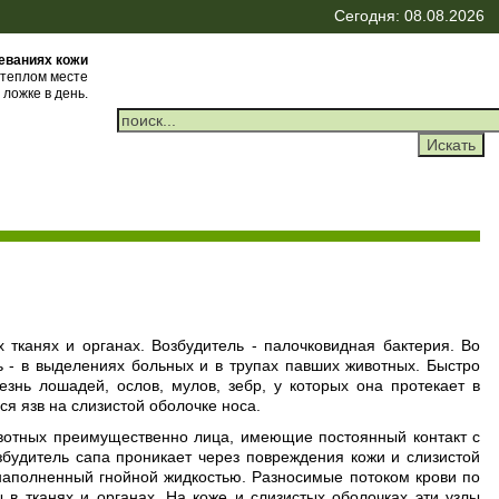
Сегодня: 08.08.2026
леваниях кожи
 теплом месте
 ложке в день.
тканях и органах. Возбудитель - палочковидная бактерия. Во
ь - в выделениях больных и в трупах павших животных. Быстро
знь лошадей, ослов, мулов, зебр, у которых она протекает в
ся язв на слизистой оболочке носа.
ивотных преимущественно лица, имеющие постоянный контакт с
збудитель сапа проникает через повреждения кожи и слизистой
 наполненный гнойной жидкостью. Разносимые потоком крови по
 в тканях и органах. На коже и слизистых оболочках эти узлы