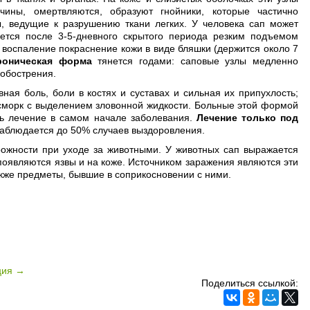
чины, омертвляются, образуют гнойники, которые частично
ы, ведущие к разрушению ткани легких. У человека сап может
тся после 3-5-дневного скрытого периода резким подъемом
 воспаление покраснение кожи в виде бляшки (держится около 7
роническая форма
тянется годами: саповые узлы медленно
 обострения.
ная боль, боли в костях и суставах и сильная их припухлость;
асморк с выделением зловонной жидкости. Больные этой формой
ть лечение в самом начале заболевания.
Лечение только под
наблюдается до 50% случаев выздоровления.
ожности при уходе за животными. У животных сап выражается
появляются язвы и на коже. Источником заражения являются эти
акже предметы, бывшие в соприкосновении с ними.
ция →
Поделиться ссылкой: