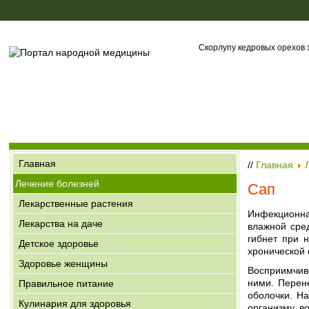
Скорлупу кедровых орехов з
Главная
//
Главная
Лечение болезней
Сап
Лекарственные растения
Инфекционна
Лекарства на даче
влажной сред
гибнет при 
Детское здоровье
хронической 
Здоровье женщины
Восприимчив
ними. Перен
Правильное питание
оболочки. Н
Кулинария для здоровья
организму в