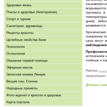
изъязвляютс
Здоровая жизнь
вскрываются
Пчелы и здоровье (Апитерапия)
протекать в
температуры;
Спорт и туризм
дней). Забо
развиваются 
Санатории, здравницы
Хроническая 
Рецепты красоты
появление п
Целебные свойства бани
сапа могут 
наблюдение
Психология
Профилакти
Остеопатия
истечением и
гнойные и яз
Оказание первой помощи
Эфирные масла
Рейтинг:
Записная книжка Лекаря
неактуально
Вещие сны. Сонник
Добавить ко
Народные приметы
Фото-журнал о красоте и здоровье
Карта портала