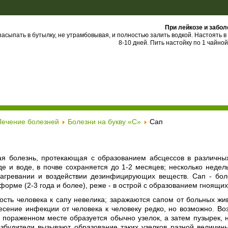
При лейкозе и забо
асыпать в бутылку, не утрамбовывая, и полностью залить водкой. Настоять в
8-10 дней. Пить настойку по 1 чайной
Лечение болезней
Болезни на букву «С»
Сап
я болезнь, протекающая с образованием абсцессов в различных 
е и воде, в почве сохраняется до 1-2 месяцев; несколько недел
нагревании и воздействии дезинфицирующих веществ. Сап - боле
форме (2-3 года и более), реже - в острой с образованием гноящих
ость человека к сапу невелика; заражаются сапом от больных ж
есение инфекции от человека к человеку редко, но возможно. Во
а пораженном месте образуется обычно узелок, а затем пузырек,
озбудители вызывают образование таких узелков разной величины