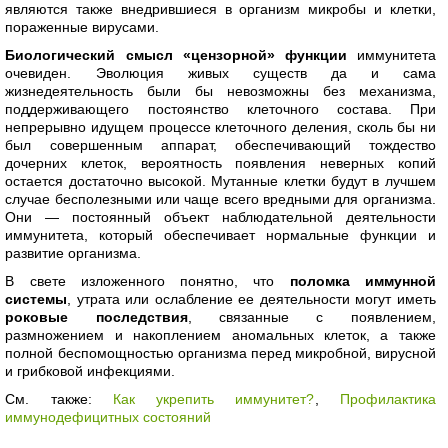
являются также внедрившиеся в организм микробы и клетки,
пораженные вирусами.
Биологический смысл «цензорной» функции
иммунитета
очевиден. Эволюция живых существ да и сама
жизнедеятельность были бы невозможны без механизма,
поддерживающего постоянство клеточного состава. При
непрерывно идущем процессе клеточного деления, сколь бы ни
был совершенным аппарат, обеспечивающий тождество
дочерних клеток, вероятность появления неверных копий
остается достаточно высокой. Мутанные клетки будут в лучшем
случае бесполезными или чаще всего вредными для организма.
Они — постоянный объект наблюдательной деятельности
иммунитета, который обеспечивает нормальные функции и
развитие организма.
В свете изложенного понятно, что
поломка иммунной
системы
, утрата или ослабление ее деятельности могут иметь
роковые последствия
, связанные с появлением,
размножением и накоплением аномальных клеток, а также
полной беспомощностью организма перед микробной, вирусной
и грибковой инфекциями.
См. также:
Как укрепить иммунитет?
,
Профилактика
иммунодефицитных состояний