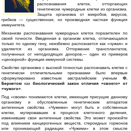
распознавания клеток, отторгающих
генетически чужеродные клетки из организма.
Защита организма от микробов, вирусов,
грибков — существенная, но производная частная функция
иммунитета.
Механизм распознавания чужеродных клеток поразителен по
своей точности. Введенная в организм клетка, отличающаяся
только по одному гену, неизбежно распознается как «чужая» и
удаляется из организма. Отторжение трансплантатов,
полученных от неподходящих доноров,— один из примеров
«цензорной» функции иммунной системы.
Свойство организма с высокой точностью распознавать клетки с
генетически отличительными признаками было впервые
сформулировано известным австралийским ученым
Ф.
Бернетом
как
биологический закон отличия «своего» от
«чужого»
.
Под «своим» понимаются клетки, имеющие присущие данному
организму и обусловленные генетическим аппаратом
антигенные свойства. «Чужими» могут быть и собственные
клетки, мутировавшие в процессе клеточного деления,
изменившие свои антигенные свойства. Это может произойти
под влиянием канцерогенных веществ, стероидных гормонов
или проникающей радиации. «Чужими» в этом смысле