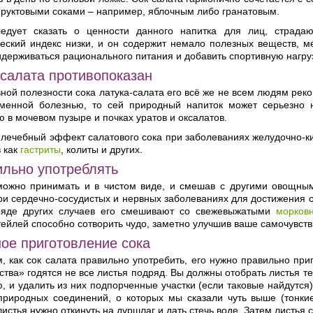
фруктовыми соками – например, яблочным либо гранатовым.
едует сказать о ценности данного напитка для лиц, страда
ческий индекс низки, и он содержит немало полезных веществ, м
держиваться рационального питания и добавить спортивную нагрузку
 салата противопоказан
ной полезности сока латука-салата его всё же не всем людям рек
менной болезнью, то сей природный напиток может серьезно н
 в мочевом пузыре и почках уратов и оксалатов.
лечебный эффект салатового сока при заболеваниях желудочно-киш
в как
гастриты
, колиты и других.
ильно употреблять
можно принимать и в чистом виде, и смешав с другими овощны
и сердечно-сосудистых и нервных заболеваниях для достижения с
ряде других случаев его смешивают со свежевыжатыми
морков
ейлей способно сотворить чудо, заметно улучшив ваше самочувств
ое приготовление сока
, как сок салата правильно употребить, его нужно правильно при
ства» годятся не все листья подряд. Вы должны отобрать листья т
, и удалить из них подпорченные участки (если таковые найдутся
природных соединений, о которых мы сказали чуть выше (тонкие
истья нужно откинуть на дуршлаг и дать стечь воде. Затем листья с