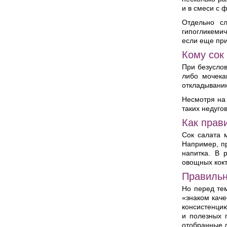
и в смеси с 
Отдельно сл
гипогликеми
если еще при
Кому сок
При безуслов
либо мочека
откладыванию
Несмотря на 
таких недуго
Как прав
Сок салата 
Например, пр
напитка. В 
овощных кокт
Правильн
Но перед тем
«знаком каче
консистенцию
и полезных 
отобранные л