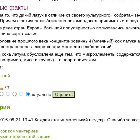
ные факты
а то, что дикий латук в отличие от своего культурного «собрата» в
Причем с античности. Авиценна рекомендовал принимать его внутрь
 в ряде стран Европы большой популярностью пользовались алкого
пиво сорта «эль».
оловине прошлого века концентрированный (млечный) сок латука а
пространенное лекарство при множестве заболеваний.
 сока латука обусловлена еще тем, что микроэлементы содержатся 
(например, мясе и крупах) – в неорганическом.
е:
евной
/ 7
актуально
рии
2016-09-21 13:41
Каждая статья маленький шедевр. Спасибо за все
исок комментариев
мментариев этой записи.