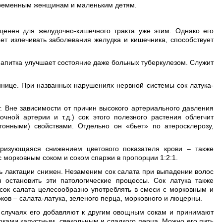
беременным женщинам и маленьким детям.
ценен для желудочно-кишечного тракта уже этим. Однако его
т излечивать заболевания желудка и кишечника, способствует
напитка улучшает состояние даже больных туберкулезом. Служит
нице. При названных нарушениях нервной системы сок латука-
. Вне зависимости от причин высокого артериального давления
очной артерии и т.д.) сок этого полезного растения облегчит
гонными) свойствами. Отдельно он «бьет» по атеросклерозу,
еризующаяся снижением цветового показателя крови – также
с морковным соком и соком спаржи в пропорции 1:2:1.
ь лактации снижен. Незаменим сок салата при выпадении волос
 остановить эти патологические процессы. Сок латука также
сок салата целесообразно употреблять в смеси с морковным и
ков – салата-латука, зеленого перца, морковного и люцерны.
их случаях его добавляют к другим овощным сокам и принимают
соками капустным, свекольным и сладкого перца. Можно его пить