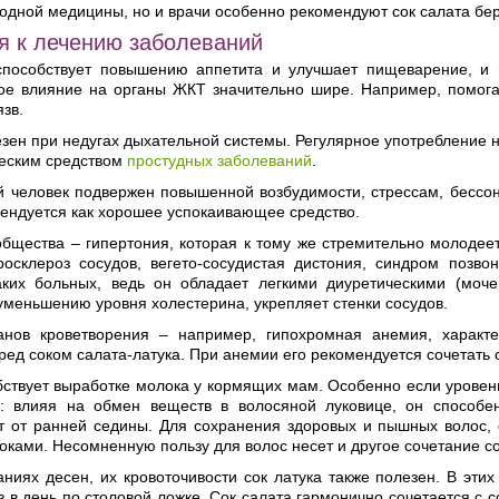
родной медицины, но и врачи особенно рекомендуют сок салата 
я к лечению заболеваний
способствует повышению аппетита и улучшает пищеварение, и 
ое влияние на органы ЖКТ значительно шире. Например, помогае
зв.
зен при недугах дыхательной системы. Регулярное употребление 
еским средством
простудных заболеваний
.
 человек подвержен повышенной возбудимости, стрессам, бессон
ендуется как хорошее успокаивающее средство.
бщества – гипертония, которая к тому же стремительно молодеет
росклероз сосудов, вегето-сосудистая дистония, синдром позвон
аких больных, ведь он обладает легкими диуретическими (моче
уменьшению уровня холестерина, укрепляет стенки сосудов.
анов кроветворения – например, гипохромная анемия, характ
ред соком салата-латука. При анемии его рекомендуется сочетать 
бствует выработке молока у кормящих мам. Особенно если уровен
: влияя на обмен веществ в волосяной луковице, он способен
т от ранней седины. Для сохранения здоровых и пышных волос, 
ками. Несомненную пользу для волос несет и другое сочетание со
аниях десен, их кровоточивости сок латука также полезен. В эт
з в день по столовой ложке. Сок салата гармонично сочетается с 