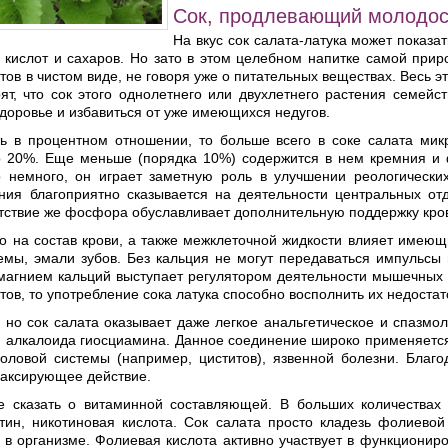
Сок, продлевающий молодос
На вкус сок салата-латука может показ
х кислот и сахаров. Но зато в этом целебном напитке самой при
ов в чистом виде, не говоря уже о питательных веществах. Весь э
рят, что сок этого однолетнего или двухлетнего растения семей
доровье и избавиться от уже имеющихся недугов.
ть в процентном отношении, то больше всего в соке салата ми
о 20%. Еще меньше (порядка 10%) содержится в нем кремния и 
о немного, он играет заметную роль в улучшении реологически
ния благоприятно сказывается на деятельности центральных от
тствие же фосфора обуславливает дополнительную поддержку кро
 на состав крови, а также межклеточной жидкости влияет имеющи
темы, эмали зубов. Без кальция не могут передаваться импульсы
 магнием кальций выступает регулятором деятельности мышечных 
ов, то употребление сока латука способно восполнить их недостат
, но сок салата оказывает даже легкое анальгетическое и спазм
м алкалоида гиосциамина. Данное соединение широко применяется
половой системы (например, циститов), язвенной болезни. Благ
лаксирующее действие.
 сказать о витаминной составляющей. В больших количествах в
отин, никотиновая кислота. Сок салата просто кладезь фолиево
в организме. Фолиевая кислота активно участвует в функциониро