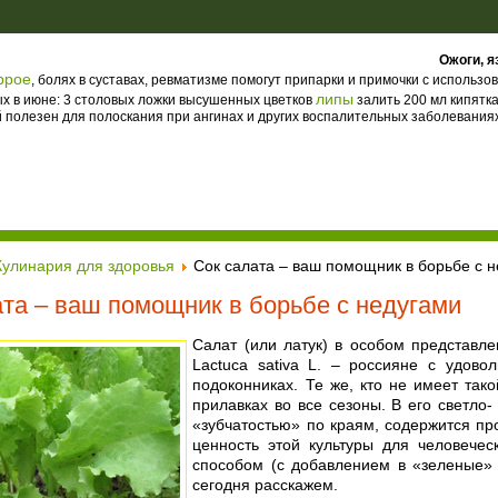
Ожоги, я
ррое
, болях в суставах, ревматизме помогут припарки и примочки с использо
липы
ых в июне: 3 столовых ложки высушенных цветков
залить 200 мл кипятка
 полезен для полоскания при ангинах и других воспалительных заболеваниях
Кулинария для здоровья
Сок салата – ваш помощник в борьбе с 
ата – ваш помощник в борьбе с недугами
Салат (или латук) в особом представл
Lactuca sativa L. – россияне с удов
подоконниках. Те же, кто не имеет тако
прилавках во все сезоны. В его светло
«зубчатостью» по краям, содержится п
ценность этой культуры для человечес
способом (с добавлением в «зеленые» 
сегодня расскажем.