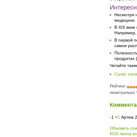
Интерес
Несмотря н
медицине. 
В XIX веке
Например, 
В первой п
самое рас
Полезность
продуктах 
Читайте такж
Салат пос
Рейтинг:
неактуально
Коммента
-1
#1
Артем
Обновить сп
RSS лента ко