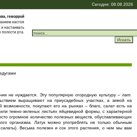
Сегодня: 08.08.2026
зва, геморрой
ванием настоя
 и настаивать
 полости рта.
недугами
ении не нуждается. Эту популярную огородную культуру –
лат.
ольствием выращивают на приусадебных участках, а зимой на
й возможности, покупают его на рынках – благо, салат есть на
- или темно-зеленых листьях яйцевидной формы, с характерной
росто огромное количество полезных веществ, обуславливающих
кого организма. Латук можно употреблять не только обычным
салаты). Весьма полезен и сок этого растения, о чем мы вам