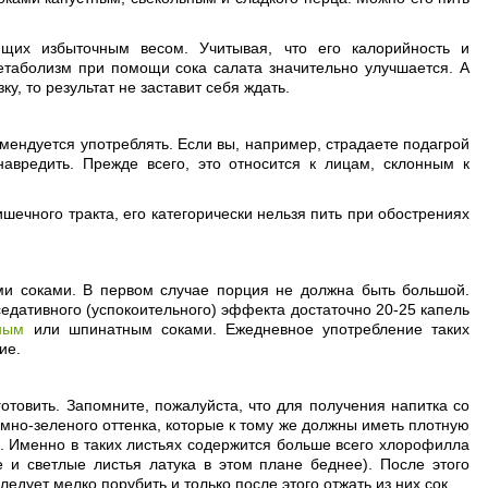
ющих избыточным весом. Учитывая, что его калорийность и
етаболизм при помощи сока салата значительно улучшается. А
, то результат не заставит себя ждать.
омендуется употреблять. Если вы, например, страдаете подагрой
авредить. Прежде всего, это относится к лицам, склонным к
ечного тракта, его категорически нельзя пить при обострениях
ми соками. В первом случае порция не должна быть большой.
едативного (успокоительного) эффекта достаточно 20-25 капель
ным
или шпинатным соками. Ежедневное употребление таких
ие.
готовить. Запомните, пожалуйста, что для получения напитка со
емно-зеленого оттенка, которые к тому же должны иметь плотную
). Именно в таких листьях содержится больше всего хлорофилла
 и светлые листья латука в этом плане беднее). После этого
ледует мелко порубить и только после этого отжать из них сок.