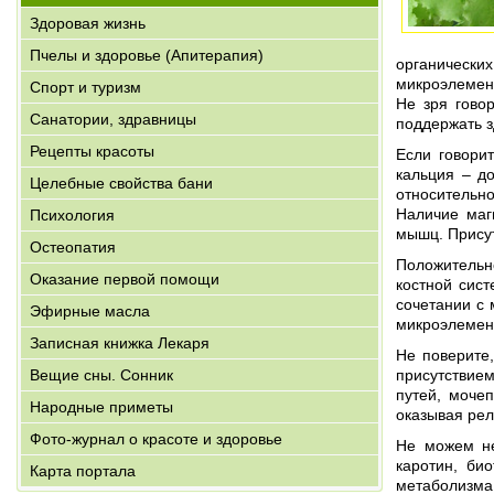
Здоровая жизнь
Пчелы и здоровье (Апитерапия)
органически
микроэлемент
Спорт и туризм
Не зря гово
Санатории, здравницы
поддержать з
Рецепты красоты
Если говори
кальция – д
Целебные свойства бани
относительн
Наличие маг
Психология
мышц. Прису
Остеопатия
Положительно
Оказание первой помощи
костной сис
сочетании с
Эфирные масла
микроэлемент
Записная книжка Лекаря
Не поверите
Вещие сны. Сонник
присутствие
путей, моче
Народные приметы
оказывая ре
Фото-журнал о красоте и здоровье
Не можем не
каротин, би
Карта портала
метаболизма 