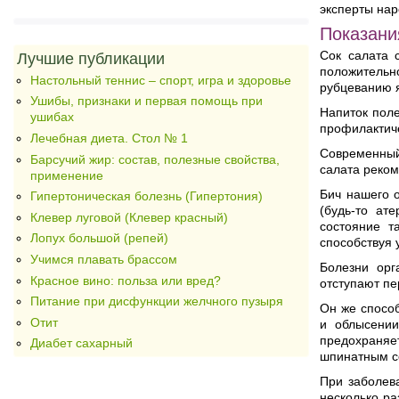
эксперты на
Показани
Сок салата 
Лучшие публикации
положительн
Настольный теннис – спорт, игра и здоровье
рубцеванию я
Ушибы, признаки и первая помощь при
Напиток поле
ушибах
профилактич
Лечебная диета. Стол № 1
Современный
Барсучий жир: состав, полезные свойства,
салата реком
применение
Бич нашего о
Гипертоническая болезнь (Гипертония)
(будь-то ате
Клевер луговой (Клевер красный)
состояние т
Лопух большой (репей)
способствуя 
Учимся плавать брассом
Болезни орг
Красное вино: польза или вред?
отступают пе
Питание при дисфункции желчного пузыря
Он же спосо
Отит
и облысении
предохраняе
Диабет сахарный
шпинатным со
При заболев
несколько ра