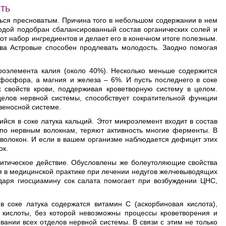
ть
аться пресноватым. Причина того в небольшом содержании в нем
родой подобран сбалансированный состав органических солей и
тот набор ингредиентов и делает его в конечном итоге полезным.
ства Астровые способен продлевать молодость. Заодно помогая
кроэлемента калия (около 40%). Несколько меньше содержится
фосфора, а магния и железа – 6%. И пусть последнего в соке
х свойств крови, поддерживая кроветворную систему в целом.
делов нервной системы, способствует сократительной функции
веносной системе.
йся в соке латука кальций. Этот микроэлемент входит в состав
 по нервным волокнам, теряют активность многие ферменты. В
волокон. И если в вашем организме наблюдается дефицит этих
ок.
олитическое действие. Обусловлены же болеутоляющие свойства
 в медицинской практике при лечении недугов желчевыводящих
одаря гиосциамину сок салата помогает при возбуждении ЦНС,
 соке латука содержатся витамин С (аскорбиновая кислота),
й кислоты, без которой невозможны процессы кроветворения и
вании всех отделов нервной системы. В связи с этим не только