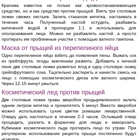
Крапива известна не только как кровоостанавливающее
средство, но и как средство против прыщей. Взять три столовые
ложки свежих листьев. Залить стаканом кипятка, настаивать в
течение часа. Полученный настой остудить, разбавить
кипяченой водой в пропорции 1:1 и использовать для
ополаскивания лица. Можно не разбавлять настой, а просто
протирать им проблемные участки с помощью ватного тампона.
Маска от прыщей из перепелиного яйца
Одно перепелиное яйцо взбить до появления пены. Выжать сок
из грейпфрута, ягоды земляники размять. Добавить к яичной
пене две столовые ложки размятых ягод и одну столовую ложку
грейпфрутового сока. Тщательно растереть и нанести смесь на
лицо с помощью косметического диска или ватного шарика.
Через 12-15 минут умыться.
Косметический лед против прыщей
Две столовые ложки травы зверобоя продырявленного залить
одним литром кипятка и прокипятить 5 минут. Вместо зверобоя
можно использовать сухие цветки ромашки лекарственной.
Отвару дать настояться в течение 2-3 часов. Остывший отвар
процедить, разлить в формочки для люда и заморозить.
Кубиками косметического льда протирать лицо по утрам. При
регулярном использовании рецепта прыщи постепенно будут
исчезать.