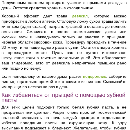
Полученным настоем протирать участки с прыщами дважды в
день. Остаток средства хранить в холодильнике.
Хороший эффект дает трава
девясил
, которую можно
приобрести в любой аптеке. Столовую ложку сухой травы залить
кипятком (один стакан), накрыть крышкой и оставить до полного
остывания. Смачивать в настое косметические диски или
кусочки ваты и накладывать только на участки с прыщами,
избегая области здоровой кожи. Процедуру проводить в течение
30 минут и не чаще одного раза в сутки. Остатки отвара хранить
в прохладном месте. Пусть вас не пугает интенсивное
шелушение кожи в течение нескольких дней. Это обновляется
ваш эпидермис, зато от девясила неприятные прыщики рано
или поздно исчезнут.
Если неподалеку от вашего дома растет
подорожник
, соберите
листья, тщательно промойте и отожмите из них сок. Смазывайте
им прыщи по несколько раз в день.
Как избавиться от прыщей с помощью зубной
пасты
Для этих целей подходит только белая зубная паста, а не
прозрачная или цветная. Рецепт очень простой: косметической
палочкой смазывать на ночь каждый прыщик в отдельности,
избегая попадания пасты на окружающую кожу. К утру
высыпания подсыхают и бледнеют. Желательно, чтобы зубная