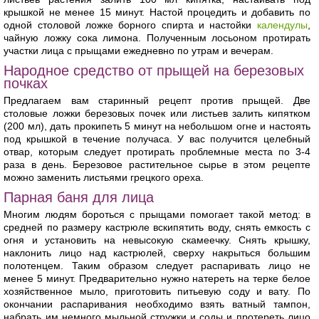
крышкой не менее 15 минут. Настой процедить и добавить по
одной столовой ложке борного спирта и настойки
календулы
,
чайную ложку сока лимона. Полученным лосьоном протирать
участки лица с прыщами ежедневно по утрам и вечерам.
Народное средство от прыщей на березовых
почках
Предлагаем вам старинный рецепт против прыщей. Две
столовые ложки березовых почек или листьев залить кипятком
(200 мл), дать прокипеть 5 минут на небольшом огне и настоять
под крышкой в течение получаса. У вас получится целебный
отвар, которым следует протирать проблемные места по 3-4
раза в день. Березовое растительное сырье в этом рецепте
можно заменить листьями грецкого ореха.
Парная баня для лица
Многим людям бороться с прыщами помогает такой метод: в
средней по размеру кастрюле вскипятить воду, снять емкость с
огня и установить на невысокую скамеечку. Снять крышку,
наклонить лицо над кастрюлей, сверху накрыться большим
полотенцем. Таким образом следует распаривать лицо не
менее 5 минут. Предварительно нужно натереть на терке белое
хозяйственное мыло, приготовить питьевую соду и вату. По
окончании распаривания необходимо взять ватный тампон,
набрать им немного мыльной стружки и соды и протереть лицо