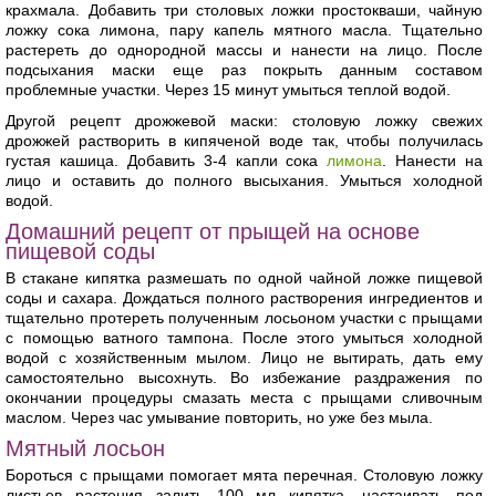
крахмала. Добавить три столовых ложки простокваши, чайную
ложку сока лимона, пару капель мятного масла. Тщательно
растереть до однородной массы и нанести на лицо. После
подсыхания маски еще раз покрыть данным составом
проблемные участки. Через 15 минут умыться теплой водой.
Другой рецепт дрожжевой маски: столовую ложку свежих
дрожжей растворить в кипяченой воде так, чтобы получилась
густая кашица. Добавить 3-4 капли сока
лимона
. Нанести на
лицо и оставить до полного высыхания. Умыться холодной
водой.
Домашний рецепт от прыщей на основе
пищевой соды
В стакане кипятка размешать по одной чайной ложке пищевой
соды и сахара. Дождаться полного растворения ингредиентов и
тщательно протереть полученным лосьоном участки с прыщами
с помощью ватного тампона. После этого умыться холодной
водой с хозяйственным мылом. Лицо не вытирать, дать ему
самостоятельно высохнуть. Во избежание раздражения по
окончании процедуры смазать места с прыщами сливочным
маслом. Через час умывание повторить, но уже без мыла.
Мятный лосьон
Бороться с прыщами помогает мята перечная. Столовую ложку
листьев растения залить 100 мл кипятка, настаивать под