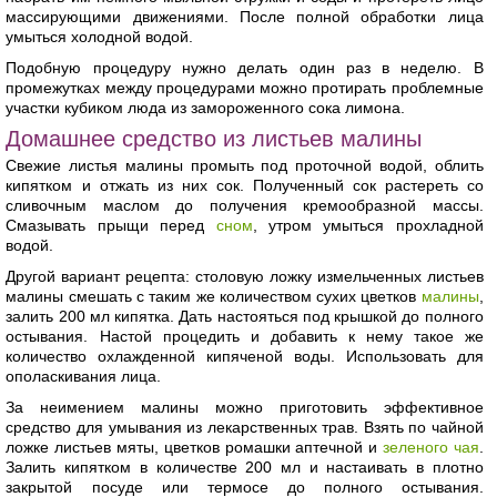
массирующими движениями. После полной обработки лица
умыться холодной водой.
Подобную процедуру нужно делать один раз в неделю. В
промежутках между процедурами можно протирать проблемные
участки кубиком люда из замороженного сока лимона.
Домашнее средство из листьев малины
Свежие листья малины промыть под проточной водой, облить
кипятком и отжать из них сок. Полученный сок растереть со
сливочным маслом до получения кремообразной массы.
Смазывать прыщи перед
сном
, утром умыться прохладной
водой.
Другой вариант рецепта: столовую ложку измельченных листьев
малины смешать с таким же количеством сухих цветков
малины
,
залить 200 мл кипятка. Дать настояться под крышкой до полного
остывания. Настой процедить и добавить к нему такое же
количество охлажденной кипяченой воды. Использовать для
ополаскивания лица.
За неимением малины можно приготовить эффективное
средство для умывания из лекарственных трав. Взять по чайной
ложке листьев мяты, цветков ромашки аптечной и
зеленого чая
.
Залить кипятком в количестве 200 мл и настаивать в плотно
закрытой посуде или термосе до полного остывания.