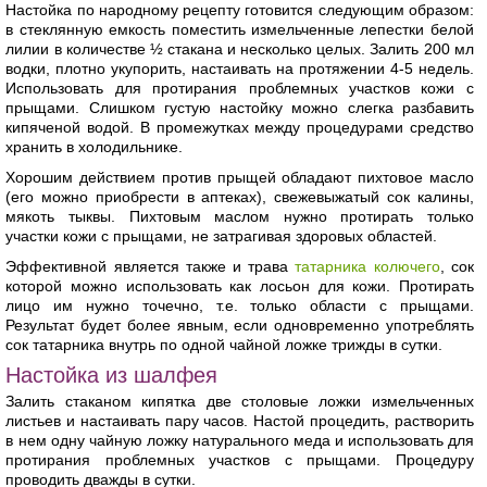
Настойка по народному рецепту готовится следующим образом:
в стеклянную емкость поместить измельченные лепестки белой
лилии в количестве ½ стакана и несколько целых. Залить 200 мл
водки, плотно укупорить, настаивать на протяжении 4-5 недель.
Использовать для протирания проблемных участков кожи с
прыщами. Слишком густую настойку можно слегка разбавить
кипяченой водой. В промежутках между процедурами средство
хранить в холодильнике.
Хорошим действием против прыщей обладают пихтовое масло
(его можно приобрести в аптеках), свежевыжатый сок калины,
мякоть тыквы. Пихтовым маслом нужно протирать только
участки кожи с прыщами, не затрагивая здоровых областей.
Эффективной является также и трава
татарника колючего
, сок
которой можно использовать как лосьон для кожи. Протирать
лицо им нужно точечно, т.е. только области с прыщами.
Результат будет более явным, если одновременно употреблять
сок татарника внутрь по одной чайной ложке трижды в сутки.
Настойка из шалфея
Залить стаканом кипятка две столовые ложки измельченных
листьев и настаивать пару часов. Настой процедить, растворить
в нем одну чайную ложку натурального меда и использовать для
протирания проблемных участков с прыщами. Процедуру
проводить дважды в сутки.