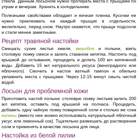
стекла. Данным лосьоном нужно протирать места с прыщами по
утрам и вечерам. Хранить в холодильнике.
Полезными свойствами обладает и яичная пленка. Кусочки ее
нужно приклеивать на каждый прыщик в отдельности,
желательно, перед сном. Наутро окажется, что прыщи подсохли
и стали менее заметными.
Рецепт травяной настойки
Смешать сухие листья хмеля,
зверобоя
и полыни, взять
столовую ложку смеси и залить стаканом кипятка. Настоять под
крышкой до остывания, процедить и долить 100 мл кипяченой
воды. Добавить 15 мл натурального уксуса (виноградного или
яблочного). Смочить в настое ватный тампон и обильно
увлажнить места с прыщами. Через 12-15 минут смыть чистой
водой.
Лосьон для проблемной кожи
Приготовить настой полыни: столовую ложку листьев залить 200
мл кипятка, оставить под крышкой на полчаса. Процедить,
добавить одну чайную ложку поваренной соли и столько же сока
калины
(вместо нее можно использовать натуральный яблочный
уксус или лимонный сок). Тщательно размешать до растворения
соли и применять в качестве лосьона для лица.
Настойка из белой лилии