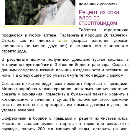
домашних условиях.
Рецепт из сока
алоэ со
стрептоцидом
Таблетки стрептоцида
продаются в любой аптеке. Растереть в порошок 20 таблеток.
Отжать сок из листьев
алоэ
(возраст растения должен
составлять не менее двух лет) и смешать его с порошком
стрептоцида.
В результате должна получиться довольно густая кашица, в
которую следует добавить 3-4 капли йодного раствора. Смазать
данным средством каждый прыщик в отдельности и оставить на
ночь. На следующее утро умыться чуть теплой водой с мылом.
Сок алоэ в чистом виде тоже помогает бороться с прыщами.
Можно попробовать такое средство: несколько листьев растения
срезать у основания, поместить в бумажный пакет и хранить в
холодильнике в течение 7 суток. По истечении этого времени
отжать из них сок и протирать им прыщи дважды в день, по
утрам и вечерам.
Эффективен в борьбе с прыщами и рецепт из листьев алоэ.
Несколько листьев нужно натереть на терке или измельчить
вручную, залить 200 мл кипяченой воды, оставить на час.