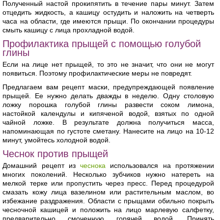
Полученный настой прокипятить в течение пары минут. Затем
отцедить жидкость, а кашицу остудить и наложить на четверть
часа на области, где имеются прыщи. По окончании процедуры
смыть кашицу с лица прохладной водой.
Профилактика прыщей с помощью голубой
глины
Если на лице нет прыщей, то это не значит, что они не могут
появиться. Поэтому профилактические меры не повредят.
Предлагаем вам рецепт маски, предупреждающей появление
прыщей. Ее нужно делать дважды в неделю. Одну столовую
ложку порошка голубой глины развести соком лимона,
настойкой календулы и кипяченой водой, взятых по одной
чайной ложке. В результате должна получиться масса,
напоминающая по густоте сметану. Нанесите на лицо на 10-12
минут, умойтесь холодной водой.
Чеснок против прыщей
Домашний рецепт из
чеснока
использовался на протяжении
многих поколений. Несколько зубчиков нужно натереть на
мелкой терке или пропустить через пресс. Перед процедурой
смазать кожу лица вазелином или растительным маслом, во
избежание раздражения. Области с прыщами обильно покрыть
чесночной кашицей и положить на лицо марлевую салфетку,
предварительно смоченную горячей водой. Принять