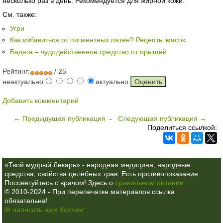
несколько раз в день. Рекомендуется для жирной кожи.
См. также:
Угри
Как избавиться от пигментных пятен? Рецепты масок
Бадяга – чудодейственное средство от прыщей
Рейтинг:
/ 25
неактуально
актуально
Добавить комментарий
← Предыдущая публикация
-
Следующая публикация →
Поделиться ссылкой:
«Твой мудрый Лекарь» - народная медицина, народные
средства, свойства целебных трав. Есть противопоказания.
Посоветуйтесь с врачом! Здесь о
правильном питании
© 2010-2024 - При перепечатке материалов ссылка
обязательна!
✉ написать нам
Хостинг