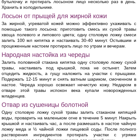
бутылочку и протирать лосьоном лицо несколько раз в день.
Хранить в холодильнике.
Лосьон от прыщей для жирной кожи
За жирной, угреватой кожей можно эффективно ухаживать с
помощью такого лосьона: приготовить смесь их сухой травы
хвоща полевого и липового цвета; одну столовую ложку смеси
залить 100 мл кипятка и настаивать 30-40 минут. Остывшим и
процеженным настоем протирать лицо по утрам и вечерам.
Народная настойка из череды
Залить половиной стакана кипятка одну столовую ложку сухой
травы, настаивать под крышкой, пока не остынет. Затем
отцедить жидкость, а гущу наложить на участки с прыщами.
Подержать 12-15 минут и снять ватным шариком, смоченном в
настое. Череда хорошо освежает нечистую кожу. Недаром в
отваре этой травы испокон века купали новорожденных
младенцев.
Отвар из сушеницы болотной
Одну столовую ложку сухой травы залить стаканом кипящей
воды, проварить на маленьком огне в течение 5 минут. Накрыть
крышкой и настаивать час, а после размешать в настое чайную
ложку меда и ½ чайной ложки пищевой соды. После полного
растворения ингредиентов протирать участки с угрями