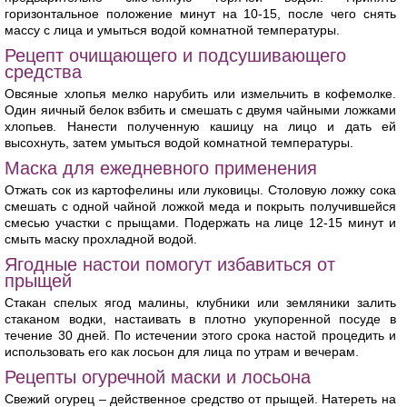
горизонтальное положение минут на 10-15, после чего снять
массу с лица и умыться водой комнатной температуры.
Рецепт очищающего и подсушивающего
средства
Овсяные хлопья мелко нарубить или измельчить в кофемолке.
Один яичный белок взбить и смешать с двумя чайными ложками
хлопьев. Нанести полученную кашицу на лицо и дать ей
высохнуть, затем умыться водой комнатной температуры.
Маска для ежедневного применения
Отжать сок из картофелины или луковицы. Столовую ложку сока
смешать с одной чайной ложкой меда и покрыть получившейся
смесью участки с прыщами. Подержать на лице 12-15 минут и
смыть маску прохладной водой.
Ягодные настои помогут избавиться от
прыщей
Стакан спелых ягод малины, клубники или земляники залить
стаканом водки, настаивать в плотно укупоренной посуде в
течение 30 дней. По истечении этого срока настой процедить и
использовать его как лосьон для лица по утрам и вечерам.
Рецепты огуречной маски и лосьона
Свежий огурец – действенное средство от прыщей. Натереть на