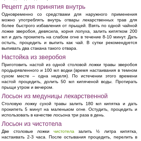
Рецепт для принятия внутрь
Одновременно со средствами для наружного применения
можно употреблять внутрь отвары лекарственных трав для
более быстрого избавления от прыщей. Взять по одной чайной
ложке зверобоя, девясила, корня лопуха, залить кипятком 200
мл и дать прокипеть на слабом огне в течение 8-10 минут. Дать
остыть, процедить и выпить как чай. В сутки рекомендуется
выпивать два стакана такого отвара.
Настойка из зверобоя
Приготовить настой из одной столовой ложки травы зверобоя
продырявленного и 100 мл водки (время настаивания в темном
сухом месте – одна неделя). По истечении этого времени
настой процедить, долить 50 мл кипяченой воды. Протирать
прыщи утром и вечером.
Лосьон из медуницы лекарственной
Столовую ложку сухой травы залить 180 мл кипятка и дать
прокипеть 5 минут на маленьком огне. Остудить, процедить и
использовать в качестве лосьона три раза в день.
Лосьон из чистотела
Две столовые ложки
чистотела
залить ½ литра кипятка,
настаивать 2-3 часа. После остывания процедить, перелить в