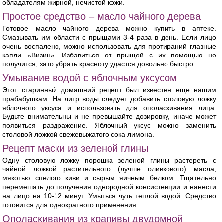
обладателям жирной, нечистой кожи.
Простое средство – масло чайного дерева
Готовое масло чайного дерева можно купить в аптеке.
Смазывать им области с прыщами 3-4 раза в день. Если лицо
очень воспалено, можно использовать для протираний глазные
капли «Визин». Избавиться от прыщей с их помощью не
получится, зато убрать красноту удастся довольно быстро.
Умывание водой с яблочным уксусом
Этот старинный домашний рецепт был известен еще нашим
прабабушкам. На литр воды следует добавить столовую ложку
яблочного уксуса и использовать для ополаскивания лица.
Будьте внимательны и не превышайте дозировку, иначе может
появиться раздражение. Яблочный уксус можно заменить
столовой ложкой свежевыжатого сока лимона.
Рецепт маски из зеленой глины
Одну столовую ложку порошка зеленой глины растереть с
чайной ложкой растительного (лучше оливкового) масла,
мякотью спелого киви и сырым яичным белком. Тщательно
перемешать до получения однородной консистенции и нанести
на лицо на 10-12 минут. Умыться чуть теплой водой. Средство
готовится для однократного применения.
Ополаскивания из крапивы двудомной