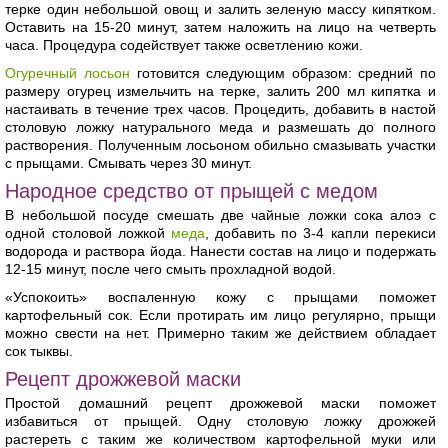
терке один небольшой овощ и залить зеленую массу кипятком.
Оставить на 15-20 минут, затем наложить на лицо на четверть
часа. Процедура содействует также осветлению кожи.
Огуречный лосьон
готовится следующим образом: средний по
размеру огурец измельчить на терке, залить 200 мл кипятка и
настаивать в течение трех часов. Процедить, добавить в настой
столовую ложку натурального меда и размешать до полного
растворения. Полученным лосьоном обильно смазывать участки
с прыщами. Смывать через 30 минут.
Народное средство от прыщей с медом
В небольшой посуде смешать две чайные ложки сока алоэ с
одной столовой ложкой
меда
, добавить по 3-4 капли перекиси
водорода и раствора йода. Нанести состав на лицо и подержать
12-15 минут, после чего смыть прохладной водой.
«Успокоить» воспаленную кожу с прыщами поможет
картофельный сок. Если протирать им лицо регулярно, прыщи
можно свести на нет. Примерно таким же действием обладает
сок тыквы.
Рецепт дрожжевой маски
Простой домашний рецепт дрожжевой маски поможет
избавиться от прыщей. Одну столовую ложку дрожжей
растереть с таким же количеством картофельной муки или