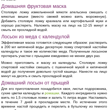
Домашняя фруктовая маска
Столовую ложку измельченной мякоти апельсина смешать с
мякотью вишни (вместо свежей можно взять мороженую).
Добавить столовую ложку крахмала или картофельной муки и
хорошо растереть. Наложить маску на лицо на 12-15 минут и
смыть ее прохладной водой.
Лосьон из меда с календулой
Эффективная маска готовится следующим образом: растворить
в 200 мл кипяченой воды десертную ложку спиртовой настойки
календулы и такое же количество меда. Полученным лосьоном
протирать участки с прыщами ежедневно не менее двух раз.
Можно приготовить и маску из календулы. Столовую ложку
спиртовой настойки смешать с пшеничной мукой и кипяченой
водой до получения довольно густой кашицы. Нанести на лицо
минут на десять и смыть прохладной водой.
Домашний лосьон от прыщей
Для его приготовления понадобится хвоя, листья подорожника,
сухие цветки календулы и
ромашки
. Каждого ингредиента нужно
взять по 1,5 столовые ложки и залить ½ литра водки. Настаивать
в течение 7 дней в прохладном месте. По истечении этого
времени настой процедить и перелить в бутылочку из темного