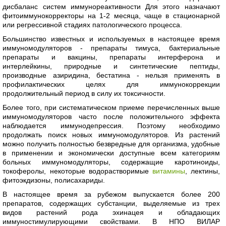
дисбаланс систем иммунореактивности Для этого назначают
фитоиммунокорректоры на 1-2 месяца, чаще в стационарной
или регрессивной стадиях патологического процесса.
Большинство известных и используемых в настоящее время
иммуномодуляторов - препараты тимуса, бактериальные
препараты и вакцины, препараты интерферона и
интерлейкины, природные и синтетические пептиды,
производные азиридина, бестатина - нельзя применять в
профилактических целях для иммунокоррекции
продолжительный период в силу их токсичности.
Более того, при систематическом приеме перечисленных выше
иммуномодуляторов часто после положительного эффекта
наблюдается иммунодепрессия. Поэтому необходимо
продолжать поиск новых иммуномодуляторов. Из растений
можно получить полностью безвредные для организма, удобные
в применении и экономически доступные всем категориям
больных иммуномодуляторы, содержащие каротиноиды,
токоферолы, некоторые водорастворимые
витамины
, лектины,
фитоэкдизоны, полисахариды.
В настоящее время за рубежом выпускается более 200
препаратов, содержащих субстанции, выделяемые из трех
видов растений рода эхинацея и обладающих
иммуностимулирующими свойствами. В НПО ВИЛАР