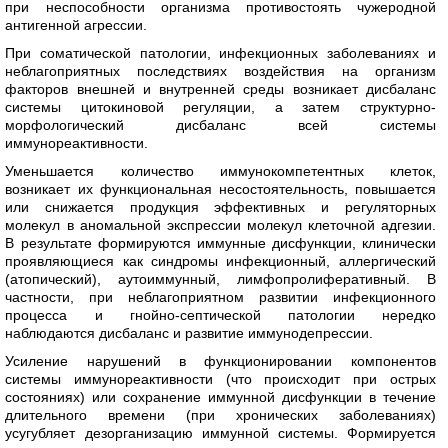
при неспособности организма противостоять чужеродной
антигенной агрессии.
При соматической патологии, инфекционных заболеваниях и
неблагоприятных последствиях воздействия на организм
факторов внешней и внутренней среды возникает дисбаланс
системы цитокиновой регуляции, а затем структурно-
морфологический дисбаланс всей системы
иммунореактивности.
Уменьшается количество иммунокомпетентных клеток,
возникает их функциональная несостоятельность, повышается
или снижается продукция эффективных и регуляторных
молекул в аномальной экспрессии молекул клеточной адгезии.
В результате формируются иммунные дисфункции, клинически
проявляющиеся как синдромы инфекционный, аллергический
(атопический), аутоиммунный, лимфопролиферативный. В
частности, при неблагоприятном развитии инфекционного
процесса и гнойно-септической патологии нередко
наблюдаются дисбаланс и развитие иммунодепрессии.
Усиление нарушений в функционировании компонентов
системы иммунореактивности (что происходит при острых
состояниях) или сохранение иммунной дисфункции в течение
длительного времени (при хронических заболеваниях)
усугубляет дезорганизацию иммунной системы. Формируется