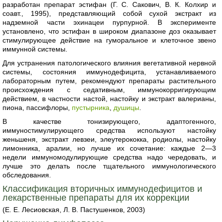
разработан препарат эстифан (Г. С. Сакович, В. К. Колхир и
соавт., 1995), представляющий собой сухой экстракт из
надземной части эхинацеи пурпурной. В эксперименте
установлено, что эстифан в широком диапазоне доз оказывает
стимулирующее действие на гуморальное и клеточное звено
иммунной системы.
Для устранения патологического влияния вегетативной нервной
системы, состояния иммунодефицита, устанавливаемого
лабораторным путем, рекомендуют препараты растительного
происхождения с седативным, иммунокорригирующим
действием, в частности настой, настойку и экстракт валерианы,
пиона, пассифлоры,
пустырника
,
душицы
.
В качестве тонизирующего, адаптогенного,
иммуностимулирующего средства используют настойку
женьшеня, экстракт левзеи, элеутерококка, родиолы, настойку
лимонника, аралии, но лучше их сочетание: каждые 2—3
недели иммуномодулирующие средства надо чередовать, и
лучше это делать после тщательного иммунологического
обследования.
Классификация вторичных иммунодефицитов и
лекарственные препараты для их коррекции
(Е. Е. Лесиовская, Л. В. Пастушенков, 2003)