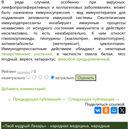
В ряде случаев, особенно при вирусных,
лимфопролиферативных и коллагеновых заболеваниях, может
быть назначена иммуносупрессия - вид иммунотерапии для
подавления активности иммунной системы. Синтетические
иммунодепрессанты ингибируют иммунные процессы
независимо от исходного состояния иммунитета и действуют
неселективно, то есть неизбирательно. К ним относят
глюкокортикоиды, тиопурины (азатиоприн, меркаптопурин),
антиметаболиты (метотрексат), циклоспорин.
Иммунодепрессантным действием обладают и некоторые
лекарственные растения
, в частности омела белая, тисс
ягодный, вереск, катарантус,
зверобой предырявленный
.
Рейтинг:
/ 0
неактуально
актуально
Добавить комментарий
← Предыдущая публикация
-
Следующая публикация →
Поделиться ссылкой:
«Твой мудрый Лекарь» - народная медицина, народные