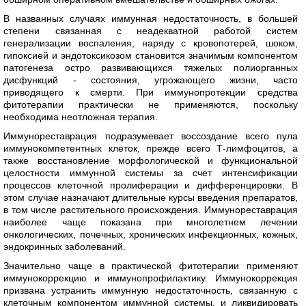
В названных случаях иммунная недостаточность, в большей
степени связанная с неадекватной работой систем
генерализации воспаления, наряду с кровопотерей, шоком,
гипоксией и эндотоксикозом становится значимым компонентом
патогенеза остро развивающихся тяжелых полиорганных
дисфункций - состояния, угрожающего жизни, часто
приводящего к смерти. При иммунопротекции средства
фитотерапии практически не применяются, поскольку
необходима неотложная терапия.
Иммунореставрация подразумевает воссоздание всего пула
иммунокомпетентных клеток, прежде всего Т-лимфоцитов, а
также восстановление морфологической и функциональной
целостности иммунной системы за счет интенсификации
процессов клеточной пролиферации и дифференцировки. В
этом случае назначают длительные курсы введения препаратов,
в том числе растительного происхождения. Иммунореставрация
наиболее чаще показана при многолетнем лечении
онкологических, почечных, хронических инфекционных, кожных,
эндокринных заболеваний.
Значительно чаще в практической фитотерапии применяют
иммунокоррекцию и иммунопрофилактику. Иммунокоррекция
призвана устранить иммунную недостаточность, связанную с
клеточным компонентом иммунной системы, и ликвидировать