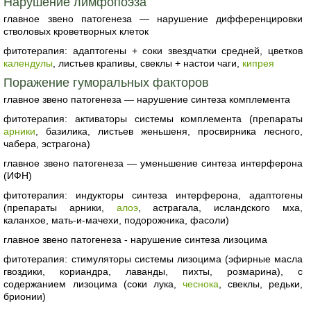
Нарушение лимфопоэза
главное звено патогенеза — нарушение дифференцировки
стволовых кроветворных клеток
фитотерапия: адаптогены + соки звездчатки средней, цветков
календулы
, листьев крапивы, свеклы + настои чаги,
кипрея
Поражение гуморальных факторов
главное звено патогенеза — нарушение синтеза комплемента
фитотерапия: активаторы системы комплемента (препараты
арники
, базилика, листьев женьшеня, просвирника лесного,
чабера, эстрагона)
главное звено патогенеза — уменьшение синтеза интерферона
(ИФН)
фитотерапия: индукторы синтеза интерферона, адаптогены
(препараты арники,
алоэ
, астрагала, исландского мха,
каланхое, мать-и-мачехи, подорожника, фасоли)
главное звено патогенеза - нарушение синтеза лизоцима
фитотерапия: стимуляторы системы лизоцима (эфирные масла
гвоздики, кориандра, лаванды, пихты, розмарина), с
содержанием лизоцима (соки лука,
чеснока
, свеклы, редьки,
брионии)