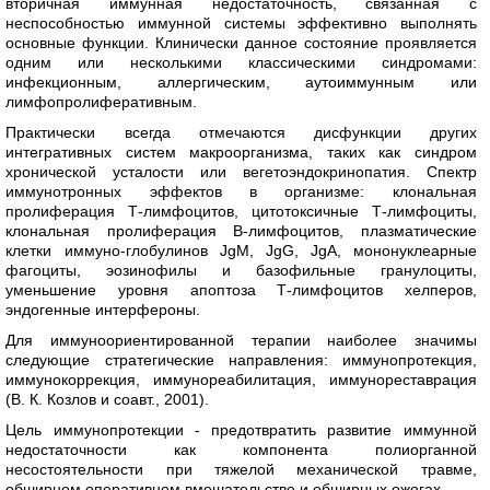
вторичная иммунная недостаточность, связанная с
неспособностью иммунной системы эффективно выполнять
основные функции. Клинически данное состояние проявляется
одним или несколькими классическими синдромами:
инфекционным, аллергическим, аутоиммунным или
лимфопролиферативным.
Практически всегда отмечаются дисфункции других
интегративных систем макроорганизма, таких как синдром
хронической усталости или вегетоэндокринопатия. Спектр
иммунотронных эффектов в организме: клональная
пролиферация Т-лимфоцитов, цитотоксичные Т-лимфоциты,
клональная пролиферация В-лимфоцитов, плазматические
клетки иммуно-глобулинов JgM, JgG, JgA, мононуклеарные
фагоциты, эозинофилы и базофильные гранулоциты,
уменьшение уровня апоптоза Т-лимфоцитов хелперов,
эндогенные интерфероны.
Для иммуноориентированной терапии наиболее значимы
следующие стратегические направления: иммунопротекция,
иммунокоррекция, иммунореабилитация, иммунореставрация
(В. К. Козлов и соавт., 2001).
Цель иммунопротекции - предотвратить развитие иммунной
недостаточности как компонента полиорганной
несостоятельности при тяжелой механической травме,
обширном оперативном вмешательстве и обширных ожогах.