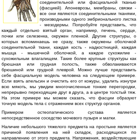
соединительной или фасциальной тканью
(фасцией). Апоневрозы, мембраны, связки -
все они являются соединительными тканями,
производными одного эмбрионального листка
- мезодермы. Попробуйте представить, что
каждый отдельно взятый орган, например, печень, сердце,
почки или селезенка, окружен пленкой. Другие структуры, о
которых вспоминаешь не сразу, также окружены оболочкой
соединительной ткани, каждая кость - надкостницей, каждая
мышца - мышечной оболочкой, а каждое сухожилие -
сухожильным влагалищем. Такие более крупные структуры как
брюшная или грудная полость, также обволакиваются
брюшиной или грудной плеврой. Можно лучше представить
себе фасциальную модель человека на следующем примере.
Если взять апельсин и очистить его от кожуры, удалить изнутри
всю мякоть, мы увидим многочисленные тонкие перегородки,
непрерывно переходящие друг в друга, а в центре толстый тяж.
На этом примере мы можем сказать, что фасции образуют
точную модель тела с отражением всех структур органов.
Примером остеопатического сустава является
непосредственное соседство мочевого пузыря и матки.
Наличие небольшого тяжелого предмета на простыне является
причиной появления на ней складок, расходящихся по
направлению от этого предмета. Напряжения, воздействующие