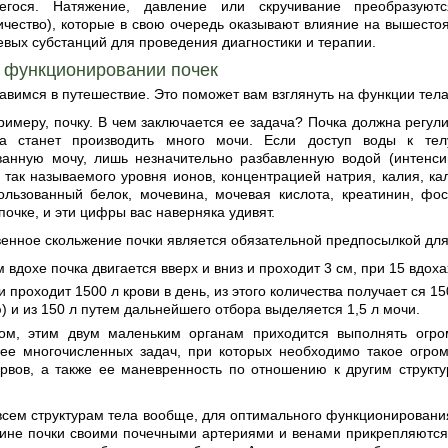
щегося. Натяжение, давление или скручивание преобразую
ичество), которые в свою очередь оказывают влияние на вышесто
евых субстанций для проведения диагностики и терапии.
 о функционировании почек
авимся в путешествие. Это поможет вам взглянуть на функции тел
римеру, почку. В чем заключается ее задача? Почка должна регул
на станет производить много мочи. Если доступ воды к тел
ванную мочу, лишь незначительно разбавленную водой (интенсив
так называемого уровня ионов, концентрацией натрия, калия, кал
ользованный белок, мочевина, мочевая кислота, креатинин, ф
почке, и эти цифры вас наверняка удивят.
енное скольжение почки является обязательной предпосылкой для
 вдохе почка двигается вверх и вниз и проходит 3 см, при 15 вдоха
и проходит 1500 л крови в день, из этого количества получает ся 
 и из 150 л путем дальнейшего отбора выделяется 1,5 л мочи.
ом, этим двум маленьким органам приходится выполнять огро
ее многочисленных задач, при которых необходимо такое огром
ервов, а также ее маневренность по отношению к другим структ
 всем структурам тела вообще, для оптимального функционирован
чине почки своими почечными артериями и венами прикрепляютс