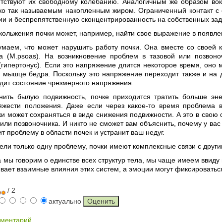
ятствуют их свободному колебанию. Аналогичным же образом во
ько так называемым накопленным жиром. Ограниченный контакт с 
ии и беспрепятственную сконцентрированность на собственных зад
ольжения почки может, например, найти свое выражение в появле
умаем, что может нарушить работу почки. Она вместе со своей 
 (М.psoas). На возникновение проблем в тазовой или позвоно
гипертонус). Если это напряжение длится некоторое время, оно 
 мышце бедра. Поскольку это напряжение переходит также и на др
дит состояние чрезмерного напряжения.
нить былую подвижность, почке приходится тратить больше эн
тяжести положения. Даже если через какое-то время проблема 
и может сохраняться в виде снижения подвижности. А это в свою
 или позвоночника. И никто не сможет вам объяснить, почему у вас
т проблему в области почек и устранит ваш недуг.
ли только одну проблему, почки имеют комплексные связи с другим
а мы говорим о единстве всех структур тела, мы чаще имеем ввид
вает взаимные влияния этих систем, а эмоции могут фиксироваться
/ 2
актуально
мментарий