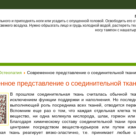
ьного и приподнять ноги или усадить с опущенной головой. Освободить его 
вежего воздуха. Нужно обрызгать лицо и грудь холодной водой, растереть те
носу тампон с нашаты
Остеопатия
Современное представление о соединительной ткан
нное представление о соединительной тка
В прошлом соединительная ткань считалась обычной тк
исключением функции поддержки и наполнения. Но последн
выполняющей роль посредника всех тканей, отводится перв
Вспомним еще раз о том, что каждая отдельная клетка т
вещество, ни одна молекула кислорода, шлак, гормон ил
Благодаря химическому составу соединительной ткани п
центрами посредством веществ-курьеров или путем изм
ная ткань реагирует вязко-эластично, т.е. принимает любые 