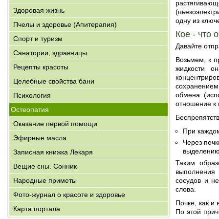
растягиваю
Здоровая жизнь
(пьезоэлектр
одну из ключ
Пчелы и здоровье (Апитерапия)
Кое - что
Спорт и туризм
Давайте отпр
Санатории, здравницы
Возьмем, к п
Рецепты красоты
жидкости о
концентриро
Целебные свойства бани
сохранением 
обмена (исп
Психология
отношение к 
Остеопатия
Беспрепятств
Оказание первой помощи
При каждом
Эфирные масла
Через почк
выделению)
Записная книжка Лекаря
Таким образ
Вещие сны. Сонник
выполнения 
Народные приметы
сосудов и н
слова.
Фото-журнал о красоте и здоровье
Почке, как и
Карта портала
По этой при