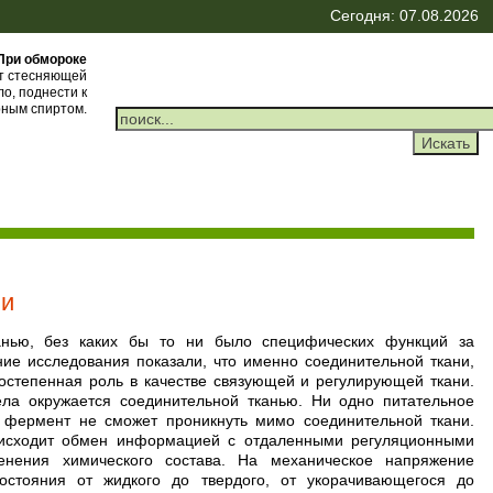
Сегодня: 07.08.2026
При обмороке
от стесняющей
ло, поднести к
рным спиртом.
и
ни
анью, без каких бы то ни было специфических функций за
ие исследования показали, что именно соединительной ткани,
остепенная роль в качестве связующей и регулирующей ткани.
ела окружается соединительной тканью. Ни одно питательное
и фермент не сможет проникнуть мимо соединительной ткани.
роисходит обмен информацией с отдаленными регуляционными
енения химического состава. На механическое напряжение
состояния от жидкого до твердого, от укорачивающегося до