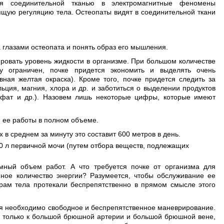
тся соединительной тканью в электромагнитные феномены
ящую регуляцию тела. Остеопаты видят в соединительной ткани
а глазами остеопата и понять образ его мышления.
ировать уровень жидкости в организме. При большом количестве
у ограничен, почке придется экономить и выделять очень
ная желтая окраска). Кроме того, почке придется следить за
ьция, магния, хлора и др. и заботиться о выделении продуктов
осфат и др.). Назовем лишь некоторые цифры, которые имеют
 ее работы в полном объеме.
х в среднем за минуту это составит 600 метров в день.
150 л первичной мочи (путем отбора веществ, подлежащих
мный объем работ. А что требуется почке от организма для
ное количество энергии? Разумеется, чтобы обслуживание ее
урам тела протекали беспрепятственно в прямом смысле этого
ия необходимо свободное и беспрепятственное маневрирование.
я только к большой брюшной артерии и большой брюшной вене,