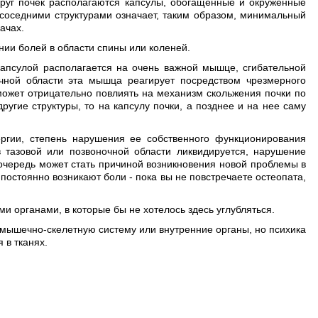
круг почек располагаются капсулы, обогащенные и окруженные
соседними структурами означает, таким образом, минимальный
ачах.
нии болей в области спины или коленей.
капсулой располагается на очень важной мышце, сгибательной
чной области эта мышца реагирует посредством чрезмерного
может отрицательно повлиять на механизм скольжения почки по
угие структуры, то на капсулу почки, а позднее и на нее саму
ергии, степень нарушения ее собственного функционирования
в тазовой или позвоночной области ликвидируется, нарушение
 очередь может стать причиной возникновения новой проблемы в
 постоянно возникают боли - пока вы не повстречаете остеопата,
и органами, в которые бы не хотелось здесь углубляться.
у мышечно-скелетную систему или внутренние органы, но психика
 в тканях.