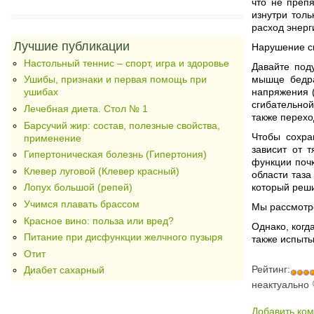
что не преп
изнутри тол
расход энерг
Лучшие публикации
Нарушение ск
Настольный теннис – спорт, игра и здоровье
Давайте под
мышце бедра
Ушибы, признаки и первая помощь при
напряжения (
ушибах
сгибательной
Лечебная диета. Стол № 1
также перехо
Барсучий жир: состав, полезные свойства,
Чтобы сохра
применение
зависит от 
Гипертоническая болезнь (Гипертония)
функции почк
Клевер луговой (Клевер красный)
области таза
который реши
Лопух большой (репей)
Учимся плавать брассом
Мы рассмотре
Красное вино: польза или вред?
Однако, когд
Питание при дисфункции желчного пузыря
также испыты
Отит
Рейтинг:
Диабет сахарный
неактуально
Добавить ко