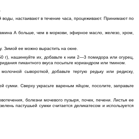
.
 воды, настаивают в течение часа, процеживают. Принимают по
тамина А больше, чем в моркови, эфирное масло, железо, хром,
ку. Зимой ее можно вырастить на окне.
50 г), нашинкуйте их, добавьте к ним 2—3 помидора или огурец,
придания пикантного вкуса посыпьте кориандром или тмином.
молочной сывороткой, добавьте тертую редьку или редиску,
ей сумки. Сверху украсьте вареным яйцом, посолите, заправьте
вотечения, болезни мочевого пузыря, почек, печени. Листья ее
зелень пастушьей сумки считается деликатесом и используется