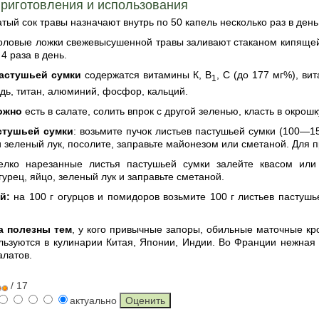
риготовления и использования
тый сок травы назначают внутрь по 50 капель несколько раз в день
толовые ложки свежевысушенной травы заливают стаканом кипящей
4 раза в день.
пастушьей сумки
содержатся витамины К, В
, С (до 177 мг%), ви
1
дь, титан, алюминий, фосфор, кальций.
ожно
есть в салате, солить впрок с другой зеленью, класть в окрош
стушьей сумки
: возьмите пучок листьев пастушьей сумки (100—1
 зеленый лук, посолите, заправьте майонезом или сметаной. Для 
елко нарезанные листья пастушьей сумки залейте квасом или 
гурец, яйцо, зеленый лук и заправьте сметаной.
й:
на 100 г огурцов и помидоров возьмите 100 г листьев пастушь
а полезны тем
, у кого привычные запоры, обильные маточные кро
льзуются в кулинарии Китая, Японии, Индии. Во Франции нежная 
алатов.
/ 17
актуально