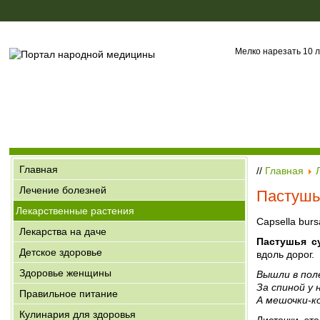
Мелко нарезать 10 л
Главная
//
Главная
Лечение болезней
Пастушь
Лекарственные растения
Capsella burs
Лекарства на даче
Пастушья с
Детское здоровье
вдоль дорог.
Здоровье женщины
Вышли в пол
За спиной у 
Правильное питание
А мешочки-к
Кулинария для здоровья