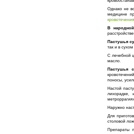
кровоостана
Однако не вс
медицине пр
кровотечени
В народной
расстройстве
Пастушья с
так и в сухом
С лечебной ц
масло.
Пастушья с
кровотечени
поносы, усил
Настой паст
лихорадке, 
метроррагия
Наружно наст
Для пригото
столовой лож
Препараты п