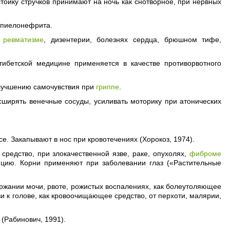
тойку стручков принимают на ночь как снотворное, при нервных
 пиелонефрита.
,
ревматизме
, дизентерии, болезнях сердца, брюшном тифе,
 тибетской медицине применяется в качестве противорвотного
улучшению самочувствия при
гриппе
.
ширять венечные сосуды, усиливать моторику при атонических
е. Закапывают в нос при кровотечениях (Хорокоз, 1974).
средство, при злокачественной язве, раке, опухолях,
фиброме
ляцию. Корни применяют при заболевании глаз («Растительные
ржании мочи, рвоте, рожистых воспалениях, как болеутоляющее
ви к голове, как кровоочищающее средство, от перхоти, малярии,
(Рабинович, 1991).