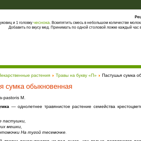
Рец
чеснока
уковиц и 1 головку
. Вскипятить смесь в небольшом количестве молок
Добавить по вкусу мед. Принимать по одной столовой ложке каждый час в
Лекарственные растения
Травы на букву «П»
Пастушья сумка о
я сумка обыкновенная
a-pastoris М.
умка
— однолетнее травянистое растение семейства крестоцветны
е пастушки,
них мешки,
отомочки На тугой тесемочке.