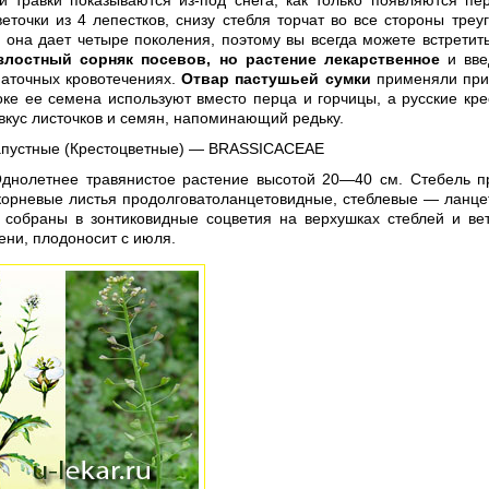
ой травки показываются из-под снега, как только появляются пе
еточки из 4 лепестков, снизу стебля торчат во все стороны тре
 она дает четыре поколения, поэтому вы всегда можете встретит
злостный сорняк посевов, но растение лекарственное
и вве
маточных кровотечениях.
Отвар пастушьей сумки
применяли при 
оке ее семена используют вместо перца и горчицы, а русские кре
вкус листочков и семян, напоминающий редьку.
апустные (Крестоцветные) — BRASSICACEAE
Однолетнее травянистое растение высотой 20—40 см. Стебель п
икорневые листья продолговатоланцетовидные, стеблевые — ланц
, собраны в зонтиковидные соцветия на верхушках стеблей и в
ени, плодоносит с июля.