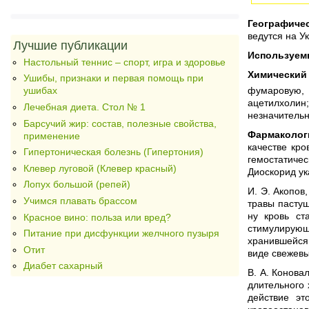
Географиче
ведутся на У
Лучшие публикации
Используем
Настольный теннис – спорт, игра и здоровье
Химический
Ушибы, признаки и первая помощь при
фумаровую, 
ушибах
ацетилхолин
Лечебная диета. Стол № 1
незначительн
Барсучий жир: состав, полезные свойства,
Фармаколог
применение
качестве кро
Гипертоническая болезнь (Гипертония)
гемостатиче
Клевер луговой (Клевер красный)
Диоскорид ук
Лопух большой (репей)
И. Э. Акопов
Учимся плавать брассом
травы пастуш
ну кровь ст
Красное вино: польза или вред?
стимулирующ
Питание при дисфункции желчного пузыря
хранившейся
Отит
виде свежевы
Диабет сахарный
В. А. Конова
длительного
действие эт