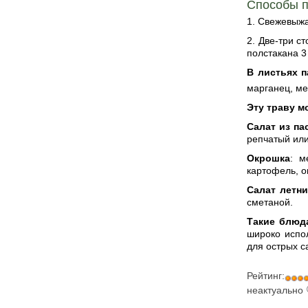
Способы п
1. Свежевыжа
2. Две-три с
полстакана 3 
В листьях 
марганец, ме
Эту траву м
Салат из па
репчатый или
Окрошка
: м
картофель, о
Салат летни
сметаной.
Такие блюд
широко испо
для острых с
Рейтинг:
неактуально