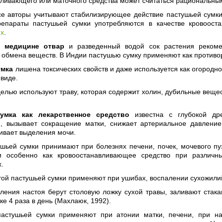
вливающего или маточного средства может считаться рациональны
е авторы учитывают стабилизирующее действие пастушьей сумки на
епараты пастушьей сумки употребляются в качестве кровоост
ях
.
 медицине отвар
и разведенный водой сок растения рекоме
 обмена веществ. В Индии пастушью сумку применяют как противо
умка
лишена токсических свойств и даже используется как огородно
 виде.
елью используют траву, которая содержит холин, дубильные вещес
умка как лекарственное средство
известна с глубокой дре
й, вызывает сокращение матки, снижает артериальное давлени
ивает выделения мочи.
ушьей сумки принимают при болезнях печени, почек, мочевого пу
и особенно как кровоостанавливающее средство при различн
х.
ой пастушьей сумки применяют при ушибах, воспалении сухожилий
вления настоя берут столовую ложку сухой травы, заливают стак
ке 4 раза в день (Махлаюк, 1992).
астушьей сумки применяют при атонии матки, печени, при н