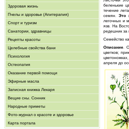
Листочки эт
беленькие цв
Здоровая жизнь
течение лета
Пчелы и здоровье (Апитерапия)
семян.
Это 
легочных и 
Спорт и туризм
язв. На Вост
Санатории, здравницы
редешник за 
Семейство к
Рецепты красоты
Описание
. 
Целебные свойства бани
цветков; пр
Психология
цветоножках
апреля до ос
Остеопатия
Оказание первой помощи
Эфирные масла
Записная книжка Лекаря
Вещие сны. Сонник
Народные приметы
Фото-журнал о красоте и здоровье
Карта портала