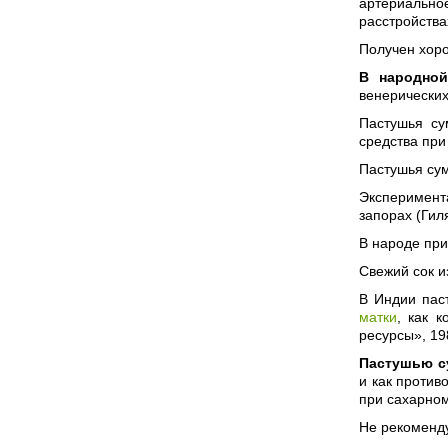
артериальное
расстройства
Получен хоро
В народно
венерических
Пастушья су
средства при
Пастушья су
Эксперимент
запорах (Гил
В народе при
Свежий сок и
В Индии паст
матки
, как 
ресурсы», 19
Пастушью с
и как против
при сахарном
Не рекоменду