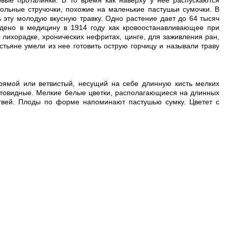
рвые проталинки. В то время как наверху у нее распускаются
угольные стручочки, похожие на маленькие пастушьи сумочки. В
ь эту молодую вкусную травку. Одно растение дает до 64 тысяч
дено в медицину в 1914 году как кровоостанавливающее при
лихорадке, хронических нефритах, цинге, для заживления ран,
стьяне умели из нее готовить острую горчицу и называли траву
рямой или ветвистый, несущий на себе длинную кисть мелких
етовидные. Мелкие белые цветки, располагающиеся на длинных
етвей. Плоды по форме напоминают пастушью сумку. Цветет с