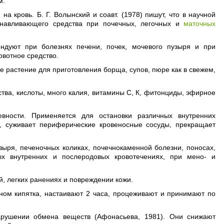
м.
 кровь. Б. Г. Волынский и соавт. (1978) пишут, что в научной
анавливающего средства при почечных, легочных и
маточных
ндуют при болезнях печени, почек, мочевого пузыря и при
рвотное средство.
е растение для приготовления борща, супов, пюре как в свежем,
тва, кислоты, много калия, витамины С, К, фитонциды, эфирное
вности. Применяется для остановки различных внутренних
е, суживает периферические кровеносные сосуды, прекращает
зыря, печеночных коликах, почечнокаменной болезни, поносах,
ых внутренних и послеродовых кровотечениях, при мено- и
, легких ранениях и повреждении кожи.
аном кипятка, настаивают 2 часа, процеживают и принимают по
арушении обмена веществ (Афонасьева, 1981). Они снижают