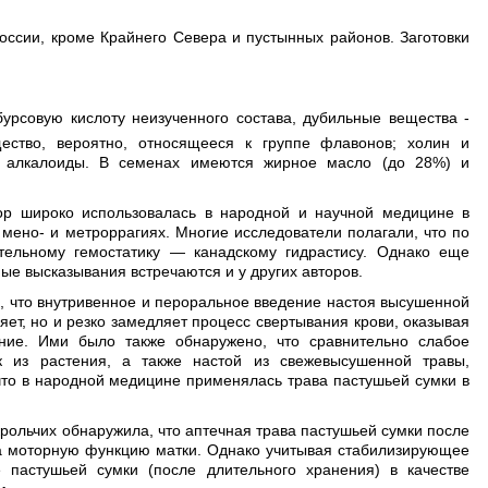
России, кроме Крайнего Севера и пустынных районов. Заготовки
бурсовую кислоту неизученного состава, дубильные вещества -
ество, вероятно, относящееся к группе флавонов; холин и
 и алкалоиды. В семенах имеются жирное масло (до 28%) и
ор широко использовалась в народной и научной медицине в
мено- и метроррагиях. Многие исследователи полагали, что по
ительному гемостатику — канадскому гидрастису. Однако еще
бные высказывания встречаются и у других авторов.
нте, что внутривенное и пероральное введение настоя высушенной
яет, но и резко замедляет процесс свертывания крови, оказывая
ние. Ими было также обнаружено, что сравнительно слабое
 из растения, а также настой из свежевысушенной травы,
что в народной медицине применялась трава пастушьей сумки в
крольчих обнаружила, что аптечная трава пастушьей сумки после
а моторную функцию матки. Однако учитывая стабилизирующее
е пастушьей сумки (после длительного хранения) в качестве