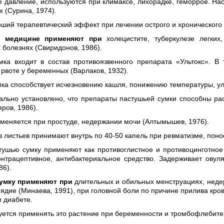
 давление, используются при климаксе, лихорадке, геморрое. Нас
х (Сурина, 1974).
ший терапевтический эффект при лечении острого и хронического
й медицине применяют при
холецистите, туберкулезе легких
 болезнях (Свиридонов, 1986).
мка входит в состав противоязвенного препарата «Ультокс». В
 рвоте у беременных (Варлаков, 1932).
мка способствует исчезновению кашля, понижению температуры, 
ально установлено, что препараты пастушьей сумки способны рас
яров, 1986).
меняется при простуде, недержании мочи (Алтымышев, 1976).
з листьев принимают внутрь по 40-50 капель при ревматизме, понос
ушью сумку применяют как противоглистное и противоцинготное 
контрацептивное, антибактериальное средство. Задерживает ову
86).
умку применяют при
длительных и обильных менструациях, неде
оядие (Минаева, 1991), при головной боли по причине прилива кро
 диабете.
ется применять это растение при беременности и тромбофлебите 