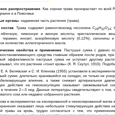
ское распространение
. Как сорная трава произрастает по всей 
краине и в Поволжье.
ые органы
: надземная часть растения (трава).
 состав
. Трава содержит рамноглюкозид гиссопина С
Н
О
; 
28
32
14
яблочную, лимонную и винную кислоты; кристаллическое вещ
; тирамин, инозит; аскорбиновую кислоту (0,12%), сапонины
ое количество аллилгорчичного масла.
ические свойства и применение
. Пастушья сумка с давних п
воостанавливающего средства главным образом после родов, при 
ской эффективности пастушья сумка не уступает другому раст
азывал, что это растение «гонит кровь» (К. Я. Скутул, 1910). Подо
, Е. А. Белявская и С. И. Кленова (1955) установили в экспериме
ьей сумки, длительно хранившейся на складах, не только не ускор
абилизирующее влияние, а также снижает артериальное давле
ее действие на гемокоагуляцию оказывает свежевыжатый сок
 в течение 2—3 нед. Данные литературы свидетельствуют о том, 
жатого сока или недавно собранного растения.
лова в экспериментах на изолированной и неизолированной матке 
 хранения оказывает лишь небольшое стимулирующее действие н
ой травы на кровь, трудно согласиться с тем, что применени