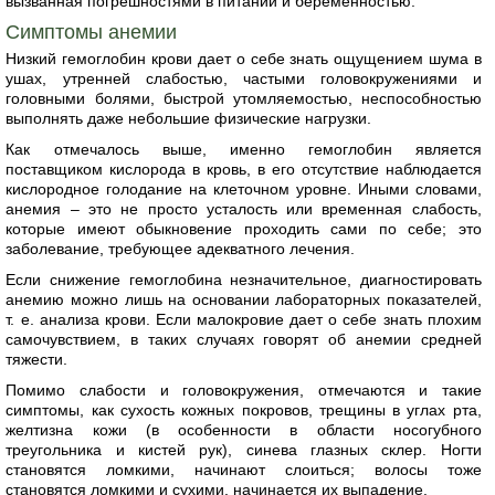
вызванная погрешностями в питании и беременностью.
Симптомы анемии
Низкий гемоглобин крови дает о себе знать ощущением шума в
ушах, утренней слабостью, частыми головокружениями и
головными болями, быстрой утомляемостью, неспособностью
выполнять даже небольшие физические нагрузки.
Как отмечалось выше, именно гемоглобин является
поставщиком кислорода в кровь, в его отсутствие наблюдается
кислородное голодание на клеточном уровне. Иными словами,
анемия – это не просто усталость или временная слабость,
которые имеют обыкновение проходить сами по себе; это
заболевание, требующее адекватного лечения.
Если снижение гемоглобина незначительное, диагностировать
анемию можно лишь на основании лабораторных показателей,
т. е. анализа крови. Если малокровие дает о себе знать плохим
самочувствием, в таких случаях говорят об анемии средней
тяжести.
Помимо слабости и головокружения, отмечаются и такие
симптомы, как сухость кожных покровов, трещины в углах рта,
желтизна кожи (в особенности в области носогубного
треугольника и кистей рук), синева глазных склер. Ногти
становятся ломкими, начинают слоиться; волосы тоже
становятся ломкими и сухими, начинается их выпадение.