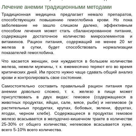
Лечение анемии традиционными методами
Традиционная медицина предлагает немало препаратов,
способствующих повышению гемоглобина крови. Но пока
заболевание не зашло слишком далеко, эффективным
способом лечения может стать сбалансированное питание,
содержащее достаточное количество микроэлементов и
витаминов. Рацион питания, содержащий не менее 20 мг
железа в сутки, будет способствовать нормализации
показателей гемоглобина.
Что касается женщин, они нуждаются в большем количестве
железа, нежели мужчины, т. к. ежемесячно теряют его во время
критических дней. Им просто нужно чаще сдавать общий анализ
крови и контролировать свое состояние.
Самостоятельно составить правильный рацион питания при
анемии довольно сложно, т. к. железо в пище может
присутствовать в двух видах: гемовое (содержащееся в
животных продуктах, яйцах, сале, мясе, рыбе) и негемовое (в
растительных продуктах, крупах, бобовых, зелени, фруктах,
ягодах, черном хлебе). Содержащееся в продуктах гемовое
железо всасывается в желудочно-кишечном тракте в количестве
25-30% от общего количества; негемовое всасывается хуже,
всего 5-10% всего количества.