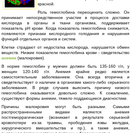
красной.
Роль гемоглобина переоценить сложно. Он
принимает непосредственное участие в процессе доставки
кислорода в органы и ткани организма, поддерживает
показатель pH крови. Когда показатель гемоглобина снижается,
появляются признаки кислородного голодания и нарушения
функций отдельных органов и систем.
Клетки страдают от недостатка кислорода, нарушается обмен
веществ. Низкие показатели гемоглобина крови - свидетельство
анемии
(малокровия).
В норме гемоглобин у мужчин должен быть 135-160 г/л, у
женщин 120-140 г/л. Анемия крайне редко является
самостоятельным заболеванием. Она всегда вторична и
свидетельствует о наличии в организме какого-либо серьезного
заболевания. В ряде случаев выяснить причину низкого
гемоглобина оказывается довольно сложно. К сожалению,
существуют формы анемии, тяжело поддающиеся диагностике.
Причины малокровия могут быть разными. Самыми
распространенными видами являются анемия
постгеморрагическая (возникает в результате серьезной
кровопотери из-за травмы, прободения язвы желудка,
хирургического вмешательства и пр.), а также анемия,