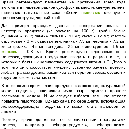
Врачи рекомендуют пациентам на протяжении всего года
включать в пищевой рацион сухофрукты, мюсли, свежую зелень,
шиповник, натуральные соки, яблоки,
шиповник
, овсяную и
гречневую крупы, черный хлеб.
Для примера приводим данные о содержании железа в
некоторых продуктах (из расчета на 100 г): грибы белые
сушеные - 35 г; печень свиная - 20 мг; какао - 12 мг; фасоль
стручковая - 8 мг; садовая земляника - 7,9 мг; черника - 7,2 мг;
мясо кролика - 4,5 мг; говядина - 2,3 мг; яйцо куриное - 1,6 мг;
морковь
- 0,8 мг. Врачи рекомендуют одновременно с
железосодержащими продуктами вводить в рацион и те, в
которых в больших количествах содержится витамин С. Дело в
том, что он способствует лучшему усвоению железа, поэтому
любая трапеза должна заканчиваться порцией свежих овощей и
фруктов, свежевыжатых соков.
В то же самое время такие продукты, как шоколад, натуральный
кофе, сгущенка, пшеничная мука, сыр, тормозят процесс
всасывания железа. И их следует избегать тем, кто желает
повысить гемоглобин. Однако сама по себе диета, включающая
железосодержащие продукты, не может стать панацеей от
анемии.
Поэтому врачи дополняют ее специальными препаратами
железа, например «Ферроградумет», «Ферроплекс»,