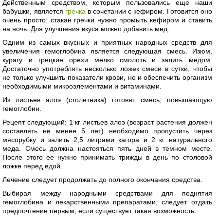
Действенным средством, которым пользовались еще наши
бабушки, является
гречка
в сочетании с кефиром. Готовится оно
очень просто: стакан гречки нужно промыть кефиром и ставить
на ночь. Для улучшения вкуса можно добавить мед.
Одним из самых вкусных и приятных народных средств для
увеличения гемоглобина является следующая смесь. Изюм,
курагу и грецкие орехи мелко смолоть и залить медом.
Достаточно употреблять несколько ложек смеси в сутки, чтобы
не только улучшить показатели крови, но и обеспечить организм
необходимыми микроэлементами и витаминами.
Из листьев алоэ (столетника) готовят смесь, повышающую
гемоглобин.
Рецепт следующий: 1 кг листьев алоэ (возраст растения должен
составлять не менее 5 лет) необходимо пропустить через
мясорубку и залить 2,5 литрами кагора и 2 кг натурального
меда. Смесь должна настояться пять дней в темном месте.
После этого ее нужно принимать трижды в день по столовой
ложке перед едой.
Лечение следует продолжать до полного окончания средства.
Выбирая между народными средствами для поднятия
гемоглобина и лекарственными препаратами, следует отдать
предпочтение первым, если существует такая возможность.