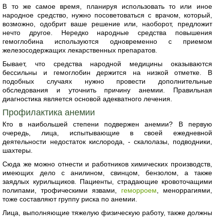
В то же самое время, планируя использовать то или иное
народное средство, нужно посоветоваться с врачом, который,
возможно, одобрит ваше решение или, наоборот, предложит
нечто другое. Нередко народные средства повышения
гемоглобина используются одновременно с приемом
железосодержащих лекарственных препаратов.
Бывает, что средства народной медицины оказываются
бессильны и гемоглобин держится на низкой отметке. В
подобных случаях нужно провести дополнительные
обследования и уточнить причину анемии. Правильная
диагностика является основой адекватного лечения.
Профилактика анемии
Кто в наибольшей степени подвержен анемии? В первую
очередь, лица, испытывающие в своей ежедневной
деятельности недостаток кислорода, - скалолазы, подводники,
шахтеры.
Сюда же можно отнести и работников химических производств,
имеющих дело с анилином, свинцом, бензолом, а также
заядлых курильщиков. Пациенты, страдающие кровоточащими
полипами, трофическими язвами,
геморроем
, меноррагиями,
тоже составляют группу риска по анемии.
Лица, выполняющие тяжелую физическую работу, также должны