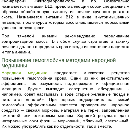
«Конферон», «Фитоферролактол» и пр. Обязательно
назначается витамин В12, представляющий собой специальным
образом обработанную вытяжку из печени крупного рогатого
скота. Назначается витамин В12 в виде внутримышечных
инъекций, после курса которых восстанавливается нормальный
уровень железа крови.
При тяжелой анемии рекомендовано переливание
эритроцитарной массы. В любом случае стратегию и тактику
лечения должен определять врач исходя из состояния пациента
и типа анемии.
Повышение гемоглобина методами народной
медицины
Народная медицина
предлагает множество рецептов
повышения гемоглобина крови. Одни из них действительно
эффективны; их разумность подтверждает и официальная
медицина. Другие выглядят совершенно абсурдными -
например, совет настаивать в воде старые железные гвозди и
пить этот «настой». При первых подозрениях на низкий
гемоглобин эффективным является проверенное народное
средство – свежая морковь, натертая на терке, заправленная
сметаной или оливковым маслом. Хороший результат дают
натуральные соки фрэш – морковный, яблочный, свекольный.
Их можно употреблять как по отдельности, так и вместе.