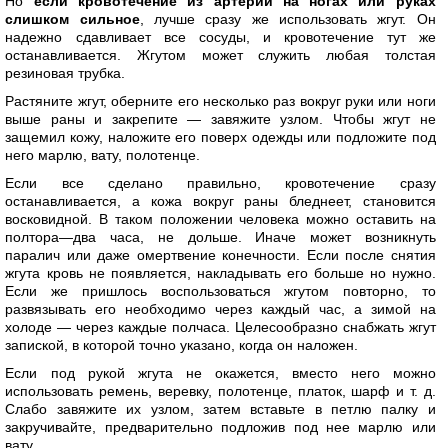
Но
если кровотечение из артерий на ногах или руках
слишком сильное
, лучше сразу же использовать жгут. Он
надежно сдавливает все сосуды, и кровотечение тут же
останавливается. Жгутом может служить любая толстая
резиновая трубка.
Растяните жгут, оберните его несколько раз вокруг руки или ноги
выше раны и закрепите — завяжите узлом. Чтобы жгут не
защемил кожу, наложите его поверх одежды или подложите под
него марлю, вату, полотенце.
Если все сделано правильно, кровотечение сразу
останавливается, а кожа вокруг раны бледнеет, становится
восковидной. В таком положении человека можно оставить на
полтора—два часа, не дольше. Иначе может возникнуть
паралич или даже омертвение конечности. Если после снятия
жгута кровь не появляется, накладывать его больше но нужно.
Если же пришлось воспользоваться жгутом повторно, то
развязывать его необходимо через каждый час, а зимой на
холоде — через каждые полчаса. Целесообразно снабжать жгут
запиской, в которой точно указано, когда он наложен.
Если под рукой жгута не окажется, вместо него можно
использовать ремень, веревку, полотенце, платок, шарф и т. д.
Слабо завяжите их узлом, затем вставьте в петлю палку и
закручивайте, предварительно подложив под нее марлю или
вату.