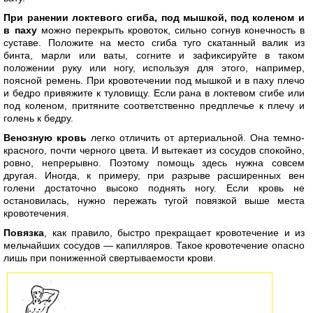
При ранении локтевого сгиба, под мышкой, под коленом и
в паху
можно перекрыть кровоток, сильно согнув конечность в
суставе. Положите на место сгиба туго скатанный валик из
бинта, марли или ваты, согните и зафиксируйте в таком
положении руку или ногу, используя для этого, например,
поясной ремень. При кровотечении под мышкой и в паху плечо
и бедро привяжите к туловищу. Если рана в локтевом сгибе или
под коленом, притяните соответственно предплечье к плечу и
голень к бедру.
Венозную кровь
легко отличить от артериальной. Она темно-
красного, почти черного цвета. И вытекает из сосудов спокойно,
ровно, непрерывно. Поэтому помощь здесь нужна совсем
другая. Иногда, к примеру, при разрыве расширенных вен
голени достаточно высоко поднять ногу. Если кровь не
остановилась, нужно пережать тугой повязкой выше места
кровотечения.
Повязка
, как правило, быстро прекращает кровотечение и из
мельчайших сосудов — капилляров. Такое кровотечение опасно
лишь при пониженной свертываемости крови.