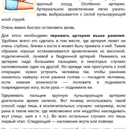
крупный сосуд. Особенно артерия.
Артериальное кровотечение легко узнать:
кровь выбрасывается с силой пульсирующей
алой струей.
Очень важно быстро остановить кровь.
Для этого необходимо
пережать артерию выше ранения
.
Удобнее всего это сделать в том месте, где артерия лежит не
очень глубоко, близко к кости и может быть прижата к ней. Таким
образом хорошо останавливается кровотечение из височной,
подключичной, лучевой и бедренной артерий. Нажимать на
артерию надо большими пальцами, в некоторых случаях
наложенными один на другой. Но прежде чем приступить к этой
операции, нужно устроить человека так, чтобы ранение
оказалось наверху: если ранена голова — посадите человека,
если нижние конечности — положите и поднимите
поврежденную ногу, если рука — поднимите ее.
Удерживать пальцем крупную пульсирующую артерию
длительное время нелегко. Вот почему использовать такой
способ надо лишь в исключительных случаях: например, если
рана в таком месте, где невозможно или неудобно накладывать
жгут (лицо, шея и т. п.). Во всех остальных случаях это лишь
первый этап. Следующий — наложение жгута или повязки.