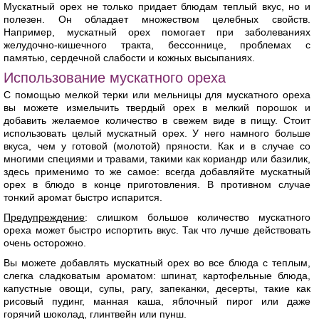
Мускатный орех не только придает блюдам теплый вкус, но и
полезен. Он обладает множеством целебных свойств.
Например, мускатный орех помогает при заболеваниях
желудочно-кишечного тракта, бессоннице, проблемах с
памятью, сердечной слабости и кожных высыпаниях.
Использование мускатного ореха
С помощью мелкой терки или мельницы для мускатного ореха
вы можете измельчить твердый орех в мелкий порошок и
добавить желаемое количество в свежем виде в пищу. Стоит
использовать целый мускатный орех. У него намного больше
вкуса, чем у готовой (молотой) пряности. Как и в случае со
многими специями и травами, такими как кориандр или базилик,
здесь применимо то же самое: всегда добавляйте мускатный
орех в блюдо в конце приготовления. В противном случае
тонкий аромат быстро испарится.
Предупреждение
: слишком большое количество мускатного
ореха может быстро испортить вкус. Так что лучше действовать
очень осторожно.
Вы можете добавлять мускатный орех во все блюда с теплым,
слегка сладковатым ароматом: шпинат, картофельные блюда,
капустные овощи, супы, рагу, запеканки, десерты, такие как
рисовый пудинг, манная каша, яблочный пирог или даже
горячий шоколад, глинтвейн или пунш.