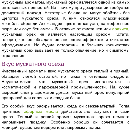
мускусным ароматом, мускатный орех является одной из самых
интенсивных пряностей. Вот почему при дозировании требуется
деликатный подход. Некоторые блюда не могут обойтись без
щепотки мускатного ореха. К ним относятся классический
коктейль «Бренди Александр», цветная капуста, картофельное
пюре или соус бешамель. В отличие от фисташек или
арахиса
,
мускатный орех не является настоящим орехом. Кстати,
говорят, что он обладает опьяняющим эффектом и считается
афродизиаком. Но будьте осторожны: в больших количествах
мускатный орех вызывает не только опьянение, но и симптомы
отравления.
Вкус мускатного ореха
Чувственный аромат и вкус мускатного ореха теплый и пряный,
обладает легкой остротой, но также и оттенком сладости.
Неудивительно, что мускатный орех используется в
косметической и парфюмерной промышленности. На кухне
широкий спектр ароматов делает мускатный орех популярной
приправой для соленых и сладких блюд.
Его особый вкус раскрывается, когда он свеженатертый. Тогда
приятные
эфирные масла
действительно вступают в свои
права. Теплый и резкий аромат мускатного ореха немного
напоминает гвоздику. Особенно хорошо он сочетается с
корицей, душистым перцем или лавровым листом.