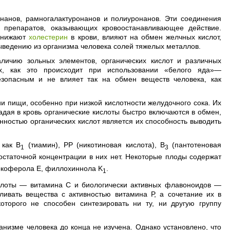
нанов, рамногалактуронанов и полиуронанов. Эти соединения
х препаратов, оказывающих кровоостанавливающее действие.
 снижают
холестерин
в крови, влияют на обмен желчных кислот,
ыведению из организма человека солей тяжелых металлов.
аличию зольных элементов, органических кислот и различных
ях, как это происходит при использовании «белого яда»—
зопасным и не влияет так на обмен веществ человека, как
и пищи, особенно при низкой кислотности желудочного сока. Их
дая в кровь органические кислоты быстро включаются в обмен,
нностью органических кислот является их способность выводить
 как B
(тиамин), РР (никотиновая кислота), В
(пантотеновая
1
3
достаточной концентрации в них нет. Некоторые плоды содержат
токоферола Е, филлохиннола K
.
1
ислоты — витамина С и биологически активных флавоноидов —
ливать вещества с активностью витамина Р, а сочетание их в
оторого не способен синтезировать ни ту, ни другую группу
низме человека до конца не изучена. Однако установлено, что