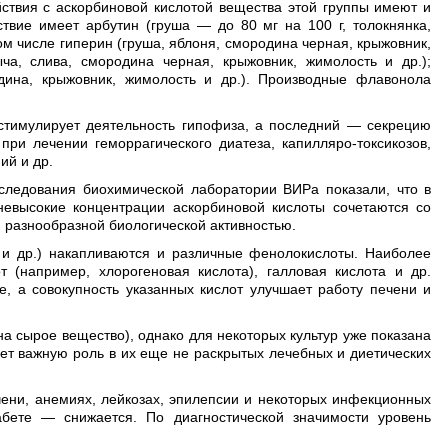
ствия с аскорбиновой кислотой вещества этой группы имеют и
твие имеет арбутин (груша — до 80 мг на 100 г, толокнянка,
ом числе гиперин (груша, яблоня, смородина черная, крыжовник,
ча, слива, смородина черная, крыжовник, жимолость и др.);
одина, крыжовник, жимолость и др.). Производные флавонола
стимулирует деятельность гипофиза, а последний — секрецию
ри лечении геморрагического диатеза, капилляро-токсикозов,
ий и др.
сследования биохимической лаборатории ВИРа показали, что в
 невысокие концентрации аскорбиновой кислоты сочетаются со
 разнообразной биологической активностью.
ь и др.) накапливаются и различные фенолокислоты. Наиболее
 (например, хлорогеновая кислота), галловая кислота и др.
е, а совокупность указанных кислот улучшает работу печени и
 сырое вещество), однако для некоторых культур уже показана
ает важную роль в их еще не раскрытых лечебных и диетических
ени, анемиях, лейкозах, эпилепсии и некоторых инфекционных
бете — снижается. По диагностической значимости уровень