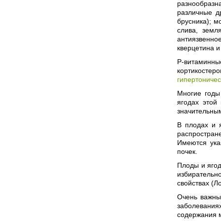
разнообразн
различные д
брусника); м
слива, земл
антиязвенно
кверцетина 
Р-витаминны
кортикостер
гипертоничес
Многие годы
ягодах этой
значительным
В плодах и 
распростран
Имеются ука
почек.
Плоды и яго
избирательно
свойствах (Ло
Очень важны
заболевания
содержания 