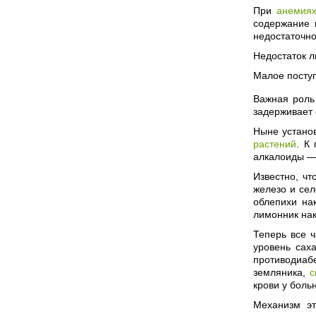
При
анемия
содержание 
недостаточно
Недостаток 
Малое поступ
Важная роль
задерживает 
Ныне установ
растений
. К
алкалоиды — 
Известно, ч
железо и се
облепихи нак
лимонник нак
Теперь все 
уровень сах
противодиаб
земляника,
с
крови у бол
Механизм эт