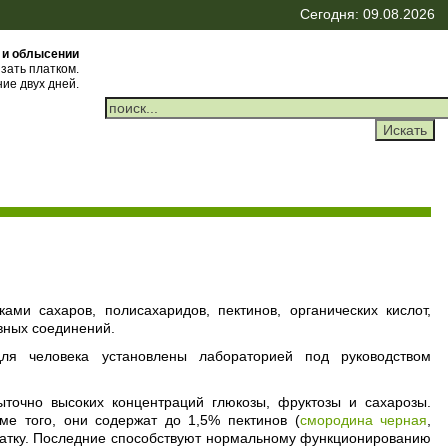
Сегодня: 09.08.2026
 и облысении
зать платком.
ие двух дней.
ми cахаров, полисахаридов, пектинов, органических кислот,
вных соединений.
для человека установлены лабораторией под руководством
ыточно высоких концентраций глюкозы, фруктозы и сахарозы.
е того, они содержат до 1,5% пектинов (
смородина черная
,
чатку. Последние способствуют нормальному функционированию