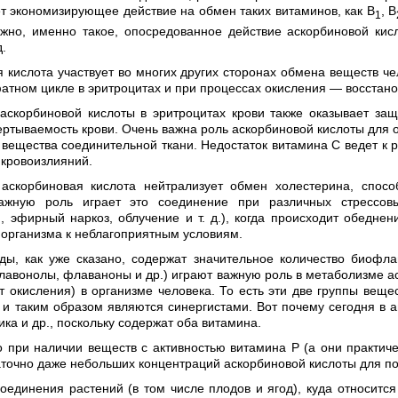
т экономизирующее действие на обмен таких витаминов, как B
, В
1
ожно, именно такое, опосредованное действие аскорбиновой ки
д.
 кислота участвует во многих других сторонах обмена веществ че
тном цикле в эритроцитах и при процессах окисления — восстанов
 аскорбиновой кислоты в эритроцитах крови также оказывает защ
ертываемость крови. Очень важна роль аскорбиновой кислоты для 
 вещества соединительной ткани. Недостаток витамина С ведет к
 кровоизлияний.
 аскорбиновая кислота нейтрализует обмен холестерина, спосо
ажную роль играет это соединение при различных стрессовы
, эфирный наркоз, облучение и т. д.), когда происходит обедне
 организма к неблагоприятным условиям.
ды, как уже сказано, содержат значительное количество биофл
лавонолы, флаваноны и др.) играют важную роль в метаболизме а
т окисления) в организме человека. То есть эти две группы вещ
и таким образом являются синергистами. Вот почему сегодня в ап
ика и др., поскольку содержат оба витамина.
о при наличии веществ с активностью витамина Р (а они практиче
аточно даже небольших концентраций аскорбиновой кислоты для по
единения растений (в том числе плодов и ягод), куда относится