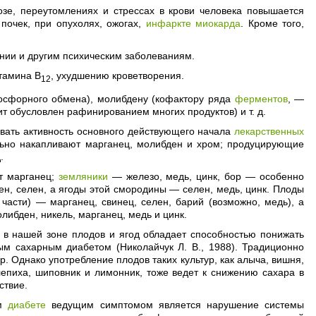
иозе, переутомлениях и стрессах в крови человека повышается
почек, при опухолях, ожогах,
инфаркте миокарда
. Кроме того,
нии и другим психическим заболеваниям.
итамина В
, ухудшению кроветворения.
12
фосфорного обмена), молибдену (кофактору ряда
ферментов
, —
ит обусловлен рафинированием многих продуктов) и т. д.
ивать активность основного действующего начала
лекарственных
ельно накапливают марганец, молибден и хром; продуцирующие
.
т марганец;
земляники
— железо, медь, цинк, бор — особенно
н, селен, а ягоды этой смородины — селен, медь, цинк. Плоды
части) — марганец, свинец, селен, барий (возможно, медь), а
либден, никель, марганец, медь и цинк.
 в нашей зоне плодов и ягод обладает способностью понижать
ым сахарным диабетом (Николайчук Л. В., 1988). Традиционно
р. Однако употребление плодов таких культур, как алыча, вишня,
лепиха, шиповник и лимонник, тоже ведет к снижению сахара в
ствие.
ом
диабете
ведущим симптомом является нарушение системы