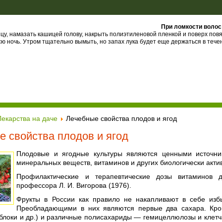
При ломкости волос
цу, намазать кашицей голову, накрыть полиэтиленовой пленкой и поверх повя
сю ночь. Утром тщательно вымыть, но запах лука будет еще держаться в течен
Лекарства на даче
Лечебные свойства плодов и ягод
е свойства плодов и ягод
Плодовые и ягодные культуры являются ценными источника
минеральных веществ, витаминов и других биологически акти
Профилактические и терапевтические дозы витаминов 
профессора Л. И. Вигорова (1976).
Фрукты в России как правило не накапливают в себе изб
Преобладающими в них являются первые два сахара. Кром
яблоки и др.) и различные полисахариды — гемицеллюлозы и клет