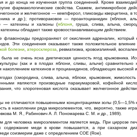
ая и до конца не изученная группа соединений. Кроме взаимодей
ругие фармакологические свойства. Скажем, антимикробное дейс
очегонное и желчегонное — кемпферол, гликозиды кверцетина, в т
яника и др.); противораковое — проантоцианидин (яблоня, алы
е — катехины и халконы (
яблоня
, груша, слива, алыча, смор
и катехины обладают также кровоостанавливающим действием.
е флавоноиды предохраняют от окисления адреналин, который 
оидов. Эти соединения оказывают также положительное влияние п
кой болезни
,
атеросклероза
, ревматизма, кровоизлияний, воспален
 была не очень ясна диетическая ценность ягод крыжовника. И
 культуры (как и в плодах яблони, сливы, алычи) сравнительно
 накоплением катехинов и процианидинов, обладающих высокой и
ягодах (смородина, слива, алыча, яблоки, крыжовник, жимолост
енными являются производные паракумаровой, кофейной кислот
зания, что хлорогеновая кислота оказывает желчегонное действи
ды не отличаются повышенными концентрациями золы (0,5—1,5% на
сть в накоплении ряда микроэлементов, что, вероятно, также игр
вкова М. Я., Рабинович А. Л. Пономарева С. М. и др., 1989).
м для человека микроэлементом является медь. При циррозе печ
х содержание меди в крови повышается, а при сахарном диа
меди соизмерим даже с определением СОЕ (Roe).