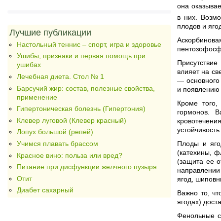
она оказывае
в них. Возм
плодов и яго
Лучшие публикации
Аскорбиновая
Настольный теннис – спорт, игра и здоровье
пентозофосфа
Ушибы, признаки и первая помощь при
Присутствие
ушибах
влияет на св
Лечебная диета. Стол № 1
— основного
Барсучий жир: состав, полезные свойства,
и появлению
применение
Кроме того,
Гипертоническая болезнь (Гипертония)
гормонов. В
Клевер луговой (Клевер красный)
кровотечения
устойчивость
Лопух большой (репей)
Учимся плавать брассом
Плоды и яго
(катехины, ф
Красное вино: польза или вред?
(защита ее о
Питание при дисфункции желчного пузыря
направлении 
Отит
ягод, шиповн
Диабет сахарный
Важно то, чт
ягодах) дост
Фенольные со