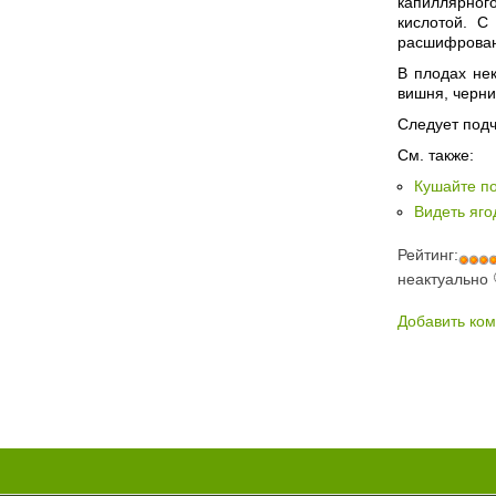
капиллярног
кислотой. С
расшифрован
В плодах не
вишня, черни
Следует подч
См. также:
Кушайте по
Видеть яго
Рейтинг:
неактуально
Добавить ко