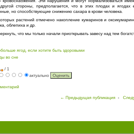
о кровоснабжения. Эти нарушения и могут нормализоваться им
 другой стороны, предполагается, что в этих плодах и ягодах
ные, но способствующие снижению сахара в крови человека.
которых растений отмечено накопление кумаринов и оксикумари
ка, облепиха и др.
еркнуть, что мы только начали приоткрывать завесу над тем богатс
больше ягод, если хотите быть здоровыми
ды во сне
/ 1
актуально
мментарий
← Предыдущая публикация
-
След