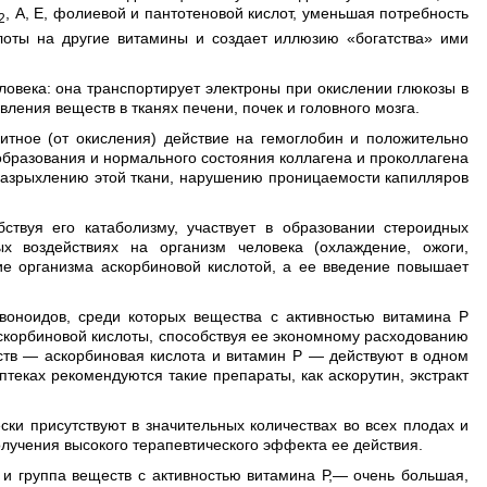
, А, Е, фолиевой и пантотеновой кислот, уменьшая потребность
2
слоты на другие витамины и создает иллюзию «богатства» ими
ловека: она транспортирует электроны при окислении глюкозы в
ления веществ в тканях печени, почек и головного мозга.
итное (от окисления) действие на гемоглобин и положительно
образования и нормального состояния коллагена и проколлагена
 разрыхлению этой ткани, нарушению проницаемости капилляров
бствуя его катаболизму, участвует в образовании стероидных
х воздействиях на организм человека (охлаждение, ожоги,
ние организма аскорбиновой кислотой, а ее введение повышает
авоноидов, среди которых вещества с активностью витамина Р
скорбиновой кислоты, способствуя ее экономному расходованию
еств — аскорбиновая кислота и витамин Р — действуют в одном
теках рекомендуются такие препараты, как аскорутин, экстракт
ски присутствуют в значительных количествах во всех плодах и
лучения высокого терапевтического эффекта ее действия.
 и группа веществ с активностью витамина Р,— очень большая,