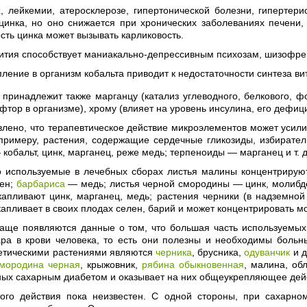
х
, лейкемии, атеросклерозе, гипертонической болезни, гипертер
цинка, но оно снижается при хронических заболеваниях печени, 
сть цинка может вызывать карликовость.
лития способствует маниакально-депрессивным психозам, шизофре
ление в организм кобальта приводит к недостаточности синтеза в
 принадлежит также марганцу (катализ углеводного, белкового, 
фтор в организме), хрому (влияет на уровень инсулина, его дефиц
лено, что терапевтическое действие микроэлементов может усил
 примеру, растения, содержащие сердечные гликозиды, избират
кобальт, цинк, марганец, реже медь; терпеноиды — марганец и т. д
то используемые в лечебных сборах листья малины концентрирую
лен;
барбариса
— медь; листья черной смородины — цинк, молибде
апливают цинк, марганец, медь; растения черники (в надземной 
апливает в своих плодах селен, барий и может концентрировать мо
чаще появляются данные о том, что большая часть используемых
ара в крови человека, то есть они полезны и необходимы больн
етическими растениями являются
черника
, брусника,
одуванчик
и д
мородина черная
, крыжовник,
рябина обыкновенная
, малина, об
ьных сахарным диабетом и оказывает на них общеукрепляющее дей
ого действия пока неизвестен. С одной стороны, при сахарн