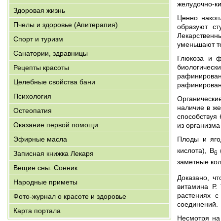
желудочно-ки
Здоровая жизнь
Ценно накоп
Пчелы и здоровье (Апитерапия)
образуют ст
Лекарственн
Спорт и туризм
уменьшают то
Санатории, здравницы
Глюкоза и ф
биологичес
Рецепты красоты
рафинирован
Целебные свойства бани
рафинирован
Психология
Органические
наличие в же
Остеопатия
способствуя 
Оказание первой помощи
из организма
Эфирные масла
Плоды и яго
кислота), В
6
Записная книжка Лекаря
заметные ко
Вещие сны. Сонник
Доказано, ч
Народные приметы
витамина Р.
растениях с
Фото-журнал о красоте и здоровье
соединений.
Карта портала
Несмотря на 