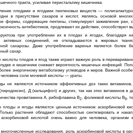
шечного тракта, усиливая перистальтику кишечника.
ление плодами и ягодами пектиновых веществ — полигалактуро
удни в присутствии сахаров и кислот, являясь основой многи
ые формы, содержащие пектины, стимулируют заживление ран,
ксичность антибиотиков, продлевают их действие, способствуют в
руктоза при употреблении их в плодах и ягодах, благодаря н
ки активных соединений, не откладываются в жировых ткан
ной сахарозы. Даже употребление варенья является более бе
ный сахар.
 кислоты плодов и ягод также играют важную роль в переваривани
лудке и кишечнике снижает вероятность кишечных инфекций. Попа
более энергичному метаболизму углеводов и жиров. Важной особе
 человека соли мочевой кислоты — ураты.
ды не являются источником эффективных доз таких витаминов,
(пиродоксин), Д (кальцифол) и других, так как этих витаминов в 
личества провитамина А, рибофлавина В
, фолиевой кислоты В
, 
2
9
то плоды и ягоды являются ценным источником аскорбиновой к
 Только растения обладают способностью синтезировать и накап
 аскорбиновой кислотой очень важно для человека, организм к
многочисленные исследования, роль аскорбиновой кислоты в орга