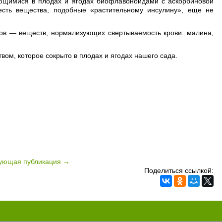
еющимися в плодах и ягодах биофлавоноидами с аскорбиновой
 есть вещества, подобные «растительному инсулину», еще не
нов — веществ, нормализующих свертываемость крови: малина,
твом, которое сокрыто в плодах и ягодах нашего сада.
ующая публикация →
Поделиться ссылкой: