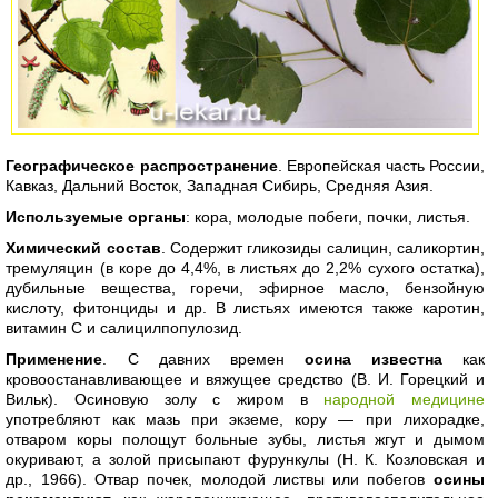
Географическое распространение
. Европейская часть России,
Кавказ, Дальний Восток, Западная Сибирь, Средняя Азия.
Используемые органы
: кора, молодые побеги, почки, листья.
Химический состав
. Содержит гликозиды салицин, саликортин,
тремуляцин (в коре до 4,4%, в листьях до 2,2% сухого остатка),
дубильные вещества, горечи, эфирное масло, бензойную
кислоту, фитонциды и др. В листьях имеются также каротин,
витамин С и салицилпопулозид.
Применение
. С давних времен
осина известна
как
кровоостанавливающее и вяжущее средство (В. И. Горецкий и
Вильк). Осиновую золу с жиром в
народной медицине
употребляют как мазь при экземе, кору — при лихорадке,
отваром коры полощут больные зубы, листья жгут и дымом
окуривают, а золой присыпают фурункулы (Н. К. Козловская и
др., 1966). Отвар почек, молодой листвы или побегов
осины