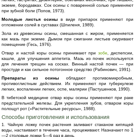
экземе, бородавках. Сок осины с поваренной солью применяют
при зубной боли (Попов, 1973).
Молодые листья осины
в виде припарок применяют при
отложении солей в суставах (Шпиленя, 1989).
Зола из древесины осины, смешанная с жиром, применяется
как мазь при экземе. Дымом при сжигании листьев окуривают
помещение (Гесь, 1976).
Отвар и настой коры осины принимают при
зобе
, диспепсии,
кашле, для улучшения аппетита. Мазь из почек используется
для лечения трещин на сосках. Винный настой почек — при
простуде и как сильное потогонное средство (Рабинович, 1991).
Препараты из осины
обладают противомикробным,
противоглистным действием. Их применяют при туберкулезе
легких, воспалении легких, оспе, малярии (Пастушенков, 1990).
В тибетской медицине отвар коры осины применяют при раке
предстательной железы. Для укрепления зубов, отваром коры
полощут рот («Растительные ресурсы», 1988).
Способы приготовления и использования
1. Чайную ложку почек растения заливают стаканом кипящей
воды, настаивают в течение часа, процеживают. Назначают по 1
—2 столовые ложки 5—6 раз в день.