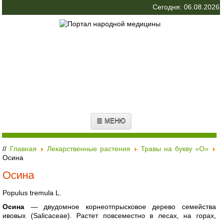
Сегодня: 06.08.2026
☰ МЕНЮ
//
Главная
Лекарственные растения
Травы на букву «О»
Осина
Осина
Populus tremula L.
Осина
— двудомное корнеотпрысковое дерево семейства
ивовых (Saliсасеае). Растет повсеместно в лесах, на горах,