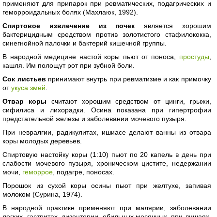
применяют для припарок при ревматических, подагрических и
геморроидальных болях (Махлаюк, 1992).
Спиртовое извлечение из почек
является хорошим
бактерицидным средством против золотистого стафилококка,
синегнойной палочки и бактерий кишечной группы.
В народной медицине настой коры пьют от поноса,
простуды
,
кашля. Им полощут рот при зубной боли.
Сок листьев
принимают внутрь при ревматизме и как примочку
от
укуса змей
.
Отвар коры
считают хорошим средством от цинги, грыжи,
сифилиса и лихорадки. Осина показана при гипертрофии
предстательной железы и заболевании мочевого пузыря.
При невралгии, радикулитах, ишиасе делают ванны из отвара
коры молодых деревьев.
Спиртовую настойку коры (1:10) пьют по 20 капель в день при
слабости мочевого пузыря, хроническом цистите, недержании
мочи,
геморрое
, подагре, поносах.
Порошок из сухой коры осины пьют при желтухе, запивая
молоком (Сурина, 1974).
В народной практике применяют при малярии, заболевании
легких, гастритах, дизентерии, обильных месячных, при лишаях,