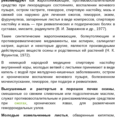
рекомендуют
как жаропонижающее, противовоспалительное
средство при лихорадящих состояниях, воспалении мочевого
пузыря, остром гастрите, геморрое, спиртовую настойку, мазь и
свежий сок наружно для лечения ожогов, геморроя, экзем,
фурункулеза, запаренные листья в виде компрессов, спиртовую
настойку и мазь — при ревматических и подагрических болях в
суставах, миозите, радикулите (В. И. Завражнов и др., 1977).
Такие синтетические жаропонижающие, болеутоляющие и
противоревматические медикаменты, как аспирин, салицилат
натрия, ацесал и некоторые другие, являются производными
действующих веществ осины и родственных ей растений (Н. К.
Фруентов, 1972).
В немецкой народной медицине спиртовую настойку
внутренней коры, молодых ветвей с листьями принимают в виде
капель с водой при желудочно-кишечных заболеваниях, остром
и хроническом воспалении мочевого пузыря, болезненном
мочеиспускании, геморрое, при подагре и ревматизме.
Высушенные и растертые в порошок почки осины
,
смешанные со свежим сливочным или подсолнечным маслом,
служат противовоспалительным и ранозаживляющим средством
при
ожогах
, хронических язвах, для размягчения
геморроидальных узлов.
Молодые измельченные листья
, обваренные кипятком,