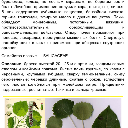
буреломах, колках, по лесным окраинам, по берегам рек и
болот. Лечебное применение получили кора, почки, сок, листья.
В них содержатся дубильные вещества, бензойная кислота,
горькие гликозиды, эфирное масло и другие вещества. Почки
обладают мочегонным, потогонным, вяжущим,
противовоспалительным, обезболивающим и
ранозаживляющим действием. Отвар почек применяют при
поносах, лихорадке, простудных мышечных болях. Спиртовую
настойку почек в каплях принимают при абсцессах внутренних
органов.
Семейство ивовые — SALICACEAE
Описание
. Дерево высотой 20—25 м с прямым, гладким серым
стволом и клейкими почками. Листья почти круглые, по краям с
неровными, крупными зубцами, сверху темно-зеленые, снизу
серо-зеленые; черешки длинные, сжатые с боков, вследствие
чего листья колеблются при малейшем ветре. Прицветники
надрезанные, реснитчатые. Тычинки и рыльца красные.