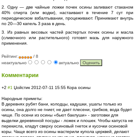
2. Одну — две чайные ложки почек осины заливают стаканом
40% спирта (или водки), настаивают в течение 7 сут при
периодическом взбалтывании, процеживают. Принимают внутрь
по 20—30 капель 3 раза в день.
3. Из равных весовых частей растертых почек осины и масла
(сливочного или растительного) готовят мазь для наружного
применения.
Рейтинг:
/ 8
неактуально
актуально
Комментарии
+2
#1
Џойстик
2012-07-11 15:55
Кора осины
Народные приметы:
В деревнях рубят бани, колодцы, кадушки, ушаты только из
осины, она долго не гниет, не дает плесени, грибков, вода будет
чище. По осени из осины «бьют баклуши» - заготовки для
выделки деревянной посуды - ложек и плошек. Чтобы капуста не
перекисла, кладут сверху осиновый гнеток и кусочки осиновой
коры. Чаще всего из осины мастерили купола церквей, делают