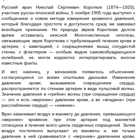
Русский врач Николай Сергеевич Короткое (1874—1920),
участник русско-японской войны, 5 ноября 1905 года выступил с
сообщением о новом методе измерения кровяного давления,
который благодаря простоте и доступности сразу же завоевал
всеобщее признание. Но природа звуков Короткова долгое
время оставалась неясной. Многочисленные гипотезы,
связывающие звуки Короткова с турбулизацией течения крови в
артерии, с кавитацией, с сокращениями мышц сосудистой
стенки, с флаттером — особым видом самовозбуждающихся
колебаний, не могли корректно интерпретировать многие
известные факты.
И вот, наконец, у механиков появилось объяснение,
согласующееся со всеми опытными данными. Изменение
давления крови, вызываемое сокращением сердца,
распространяется по стенкам артерии в виде пульсовой волны.
Значение давления в «гребне» волны (при сокращении сердца)
— это и есть «верхнее» давление крови, а во «впадине» (при
расслаблении сердца) — «нижнее».
Врач накачивает воздух в манжету до давления, превышающего
«верхнее» кровяное, при этом артерия под манжетой
сплющена в течение всего цикла сердечных сокращений. Затем
воздух постепенно выпускают из манжеты и, как только
давление в ней сравнивается с «верхним» давлением крови,