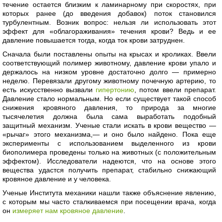
течение остается близким к ламинарному при скоростях, при
которых ранее (до введения добавок) поток становился
турбулентным. Возник вопрос: нельзя ли использовать этот
эффект для «облагораживания» течения крови? Ведь и ее
давление повышается тогда, когда ток крови затруднен.
Сначала были поставлены опыты на крысах и кроликах. Ввели
соответствующий полимер животному, давление крови упало и
держалось на низком уровне достаточно долго — примерно
неделю. Перевязали другому животному почечную артерию, то
есть искусственно вызвали
гипертонию
, потом ввели препарат.
Давление стало нормальным. Но если существует такой способ
снижения кровяного давления, то природа за многие
тысячелетия должна была сама выработать подобный
защитный механизм. Ученые стали искать в крови вещество —
«рычаг» этого механизма,— и оно было найдено. Пока еще
эксперименты с использованием выделенного из крови
биополимера проведены только на животных (с положительным
эффектом). Исследователи надеются, что на основе этого
вещества удастся получить препарат, стабильно снижающий
кровяное давление и у человека.
Ученые Института механики нашли также объяснение явлению,
с которым мы часто сталкиваемся при посещении врача, когда
он
измеряет нам кровяное давление
.