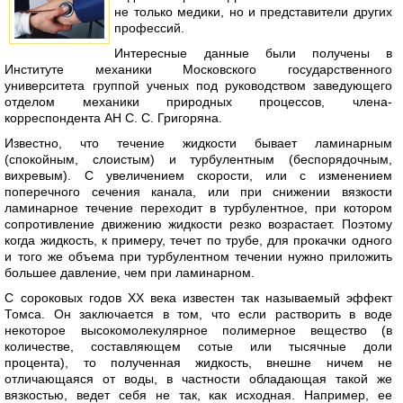
не только медики, но и представители других
профессий.
Интересные данные были получены в
Институте механики Московского государственного
университета группой ученых под руководством заведующего
отделом механики природных процессов, члена-
корреспондента АН С. С. Григоряна.
Известно, что течение жидкости бывает ламинарным
(спокойным, слоистым) и турбулентным (беспорядочным,
вихревым). С увеличением скорости, или с изменением
поперечного сечения канала, или при снижении вязкости
ламинарное течение переходит в турбулентное, при котором
сопротивление движению жидкости резко возрастает. Поэтому
когда жидкость, к примеру, течет по трубе, для прокачки одного
и того же объема при турбулентном течении нужно приложить
большее давление, чем при ламинарном.
С сороковых годов ХХ века известен так называемый эффект
Томса. Он заключается в том, что если растворить в воде
некоторое высокомолекулярное полимерное вещество (в
количестве, составляющем сотые или тысячные доли
процента), то полученная жидкость, внешне ничем не
отличающаяся от воды, в частности обладающая такой же
вязкостью, ведет себя не так, как исходная. Например, ее