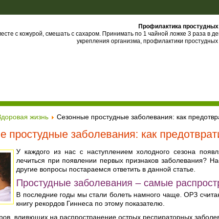
Профилактика простудных
есте с кожурой, смешать с сахаром. Принимать по 1 чайной ложке 3 раза в д
укрепления организма, профилактики простудных
Здоровая жизнь
Сезонные простудные заболевания: как предотвра
е простудные заболевания: как предотврати
У каждого из нас с наступлением холодного сезона появл
лечиться при появлении первых признаков заболевания? На
другие вопросы постараемся ответить в данной статье.
Простудные заболевания – самые распрос
В последние годы мы стали болеть намного чаще. ОРЗ счит
книгу рекордов Гиннеса по этому показателю.
ров, влияющих на распространение острых респираторных заболе