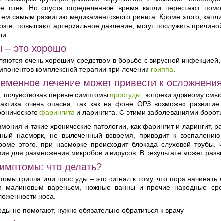
 отек. Но спустя определенное время капли перестают помог
тем самым развитию медикаментозного ринита. Кроме этого, капли
озге, повышают артериальное давление, могут послужить причино
ли.
 – это хорошо
ляются очень хорошим средством в борьбе с вирусной инфекцией,
омпонентов комплексной терапии при лечении
гриппа
.
еменное лечение может привести к осложнени
, почувствовав первые симптомы
простуды
, вопреки здравому смыс
актика очень опасна, так как на фоне ОРЗ возможно развитие 
хронического
фарингита
и ларингита. С этими заболеваниями бороть
вмония и такие хронические патологии, как фарингит и ларингит,
ьный насморк, не вылеченный вовремя, приводит к воспалению 
Кроме этого, при насморке происходит блокада слуховой трубы, 
вия для размножения микробов и вирусов. В результате может раз
имптомы: что делать?
омы гриппа или простуды – это сигнал к тому, что пора начинать
 малиновым вареньем, ножные ванны и прочие народные сред
ложенности носа.
оды не помогают, нужно обязательно обратиться к врачу.