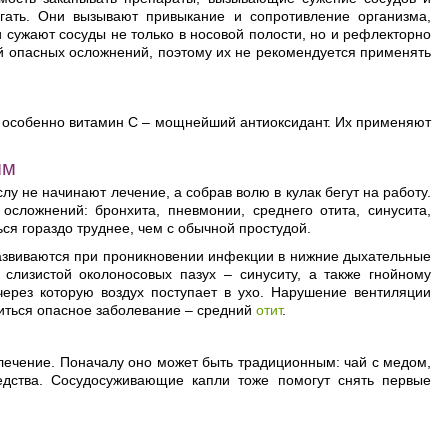
ать. Они вызывают привыкание и сопротивление организма,
 сужают сосуды не только в носовой полости, но и рефлекторно
й опасных осложнений, поэтому их не рекомендуется применять
 особенно витамин С – мощнейший антиоксидант. Их применяют
ям
лу не начинают лечение, а собрав волю в кулак бегут на работу.
осложнений: бронхита, пневмонии, среднего отита, синусита,
ся гораздо труднее, чем с обычной простудой.
 развиваются при проникновении инфекции в нижние дыхательные
слизистой околоносовых пазух – синуситу, а также гнойному
через которую воздух поступает в ухо. Нарушение вентиляции
виться опасное заболевание – средний
отит
.
 лечение. Поначалу оно может быть традиционным: чай с медом,
ства. Сосудосуживающие капли тоже помогут снять первые