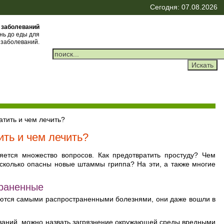
Сегодня: 07.08.2026
 заболеваний
ень до еды для
 заболеваний.
тить и чем лечить?
ть и чем лечить?
яется множество вопросов. Как предотвратить простуду? Чем
сколько опасны новые штаммы гриппа? На эти, а также многие
траненные
аются самыми распространенными болезнями, они даже вошли в
ваний, можно назвать загрязнение окружающей среды вредными