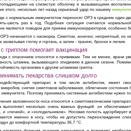
попадающими на слизистую оболочку и вызывающими воспалени
ме этого, несколько лет назад серьезный удар по нашему
иммуните
и с нормальным иммунитетом переносят ОРЗ в среднем один-два р
ть-шесть раз в год. Подобная ситуация считается нормальной
 не являются поводом для приема иммунокорректоров, особенно б
 ОРЗ начинается с насморка. Симптом, конечно, неприятный, но н
 захватывая глотку и гортань, а затем - трахею, бронхи и легкие.
 с гриппом помогает вакцинация
ди с опасением относятся к прививкам. Тем не менее, врачи уве
ивность штамма, вызывающего эпидемию в данном сезоне. Помимо 
тойчивость организма к другим штаммам гриппа.
ринимать лекарства слишком долго
нодействующий препарат, в том числе антибиотик, имеет св
микробов, снятие симптомов заболевания, облегчение состояния 
е иммунитета. Поэтому принимать системные антибиотики нужно т
чения заложенности носа относятся к симптоматическим препарат
а выполняет несколько очень важных функций: он обеспечивае
, и «печкой», и «холодильником». Носовая полость адсорбирует 
евается именно в носу, чтобы не допустить переохлаждения слиз
здух до комфортной температуры 36,7 °С.
и насморка функция дыхания нарушается и возникает необходи