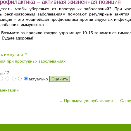
рофилактика – активная жизненная позиция
елать, чтобы уберечься от простудных заболеваний? При час
ть респираторным заболеваниям помогают регулярные занятия
озиция – это мощнейшая профилактика против вирусных инфекций
слаблению иммунитета.
 Возьмите за правило каждое утро минут 10-15 заниматься гимнас
. Будьте здоровы!
ть иммунитет?
пия при простудных заболеваниях
/ 2
актуально
мментарий
← Предыдущая публикация
-
След