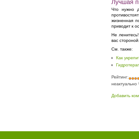
Лучшая п
Что нужно д
противостоя
жизненная п
приводит к о
Не ленитесь!
вас стороной
См. также:
Как укрепи
Гидротера
Рейтинг:
неактуально
Добавить ко