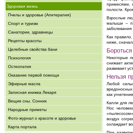
примесями, 
Здоровая жизнь
полости. Кро
Пчелы и здоровье (Апитерапия)
Взрослые люд
малыши – пя
Спорт и туризм
заболевания
Санатории, здравницы
Как правило,
Рецепты красоты
ниже, сначала
Целебные свойства бани
Бороться
Некоторые лю
Психология
снижает акт
Остеопатия
развивает ус
Оказание первой помощи
Нельзя п
Эфирные масла
Любой силь
вредоносных 
Записная книжка Лекаря
как угнетени
Вещие сны. Сонник
Капли для ле
Нос человек
Народные приметы
«пылесосом»
Фото-журнал о красоте и здоровье
воздух согр
охлаждает во
Карта портала
При развити