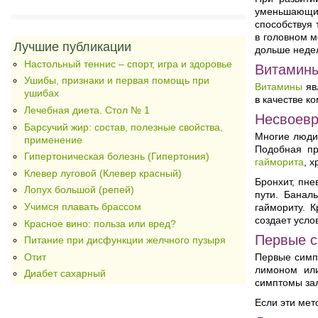
уменьшающие
способствуя 
в головном м
Лучшие публикации
дольше неде
Настольный теннис – спорт, игра и здоровье
Витамины
Ушибы, признаки и первая помощь при
Витамины
яв
ушибах
в качестве к
Лечебная диета. Стол № 1
Несвоевр
Барсучий жир: состав, полезные свойства,
Многие люди
применение
Подобная пр
Гипертоническая болезнь (Гипертония)
гайморита
, 
Клевер луговой (Клевер красный)
Бронхит, пне
Лопух большой (репей)
пути. Банал
Учимся плавать брассом
гаймориту. 
создает усло
Красное вино: польза или вред?
Первые с
Питание при дисфункции желчного пузыря
Отит
Первые симпт
лимоном или
Диабет сахарный
симптомы за
Если эти мет