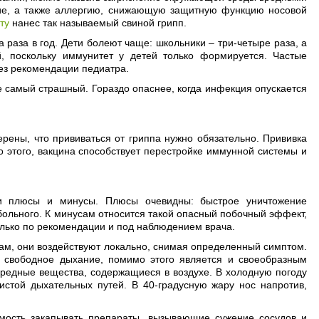
е, а также аллергию, снижающую защитную функцию носовой
ту
нанес так называемый свиной грипп.
аза в год. Дети болеют чаще: школьники – три-четыре раза, а
, поскольку иммунитет у детей только формируется. Частые
ез рекомендации педиатра.
е самый страшный. Гораздо опаснее, когда инфекция опускается
рены, что прививаться от гриппа нужно обязательно. Прививка
этого, вакцина способствует перестройке иммунной системы и
ои плюсы и минусы. Плюсы очевидны: быстрое уничтожение
больного. К минусам относится такой опасный побочный эффект,
олько по рекомендации и под наблюдением врача.
ам, они воздействуют локально, снимая определенный симптом.
т свободное дыхание, помимо этого является и своеобразным
вредные вещества, содержащиеся в воздухе. В холодную погоду
истой дыхательных путей. В 40-градусную жару нос напротив,
мость закапывать препараты, вызывающие сужение сосудов и